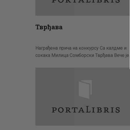
Тврђава
Награђена прича на конкурсу Са калдме и
сокака Милица Сомборски Тврђава Вече је