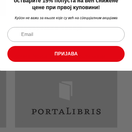
остварите 15% попуста на већ снижене
цене при првој куповини!
Купон не важи за књиге које су већ на специјалним акцијама
Картарошка чивија
Награђена прича на конкурсу Са калдрме и
ПРИЈАВА
…
сокака Верица Жугић Картарошка чивија –…