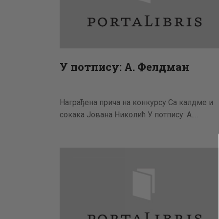
У потпису: А. Фелдман
Награђена прича на конкурсу Са калдме и
сокака Јована Николић У потпису: А.…