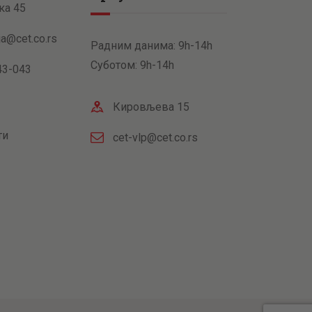
ка 45
ja@cet.co.rs
Радним данима: 9h-14h
Суботом: 9h-14h
43-043
Кировљева 15
ти
cet-vlp@cet.co.rs