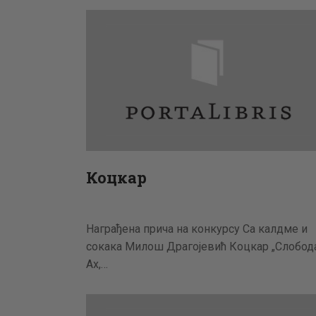
Коцкар
Награђена прича на конкурсу Са калдме и
сокака Милош Драгојевић Коцкар „Слобода.
Ах,…