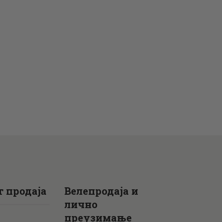
 продаја
Велепродаја и
лично
преузимање