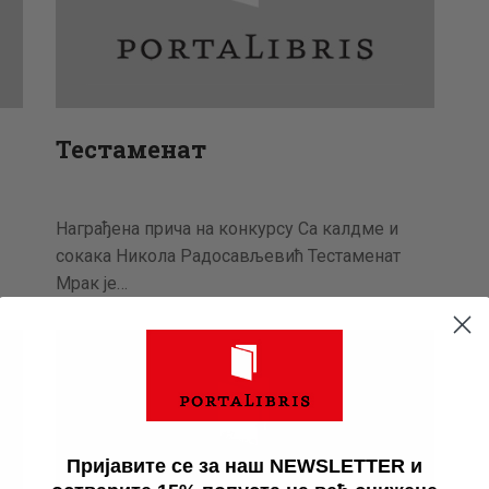
Тестаменат
Награђена прича на конкурсу Са калдме и
сокака Никола Радосављевић Тестаменат
Мрак је…
Пријавите се за наш NEWSLETTER и