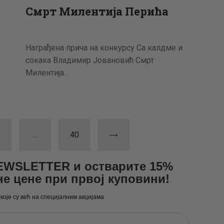
Смрт Милентија Перића
Награђена прича на конкурсу Са калдме и
сокака Владимир Јовановић Смрт
Милентија…
а
AGE
…
>
PAGE
40
NEWSLETTER и остварите 15%
не цене при првој куповини!
 које су већ на специјалним акцијама