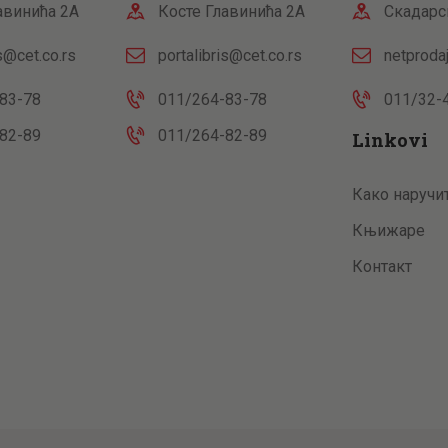
авинића 2А
Косте Главинића 2А
Скадарс
is@cet.co.rs
portalibris@cet.co.rs
netproda
83-78
011/264-83-78
011/32-
82-89
011/264-82-89
Linkovi
Како наручи
Књижаре
Контакт