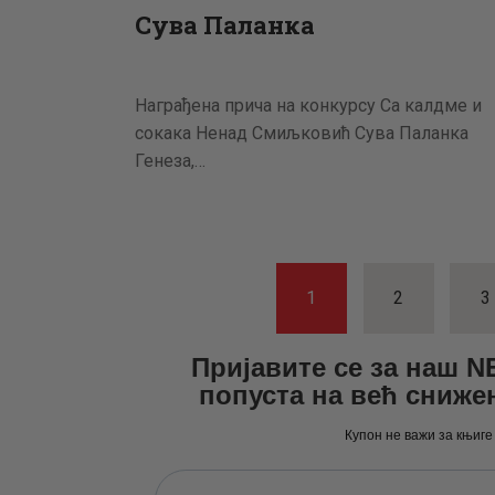
Сува Паланка
Награђена прича на конкурсу Са калдме и
сокака Ненад Смиљковић Сува Паланка
Генеза,…
Пагинациј
PAGE
1
PAGE
2
P
3
чланака
Пријавите се за наш 
попуста на већ сниже
Купон не важи за књиге