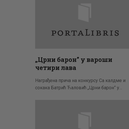
„Црни барон” у вароши
четири лава
Награђена прича на конкурсу Са калдме и
сокака Батрић Ћаловић „Црни барон” у…