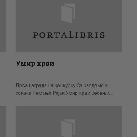
Умир крви
Прва награда на конкурсу Са калдрме и
сокака Немања Рајак Умир крви Јесењи…