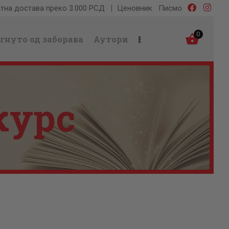
тна достава преко 3.000 РСД
Ценовник
Писмо
0
гнуто од заборава
Аутори
курс