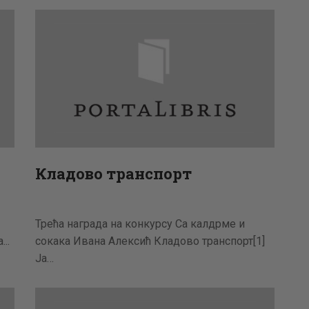
АКТУЕЛНОСТИ
ЦЕНОВНИК
ПИСМО
Кладово транспорт
Трећа награда на конкурсу Са калдрме и
..
сокака Ивана Алексић Кладово транспорт[1]
Ја…