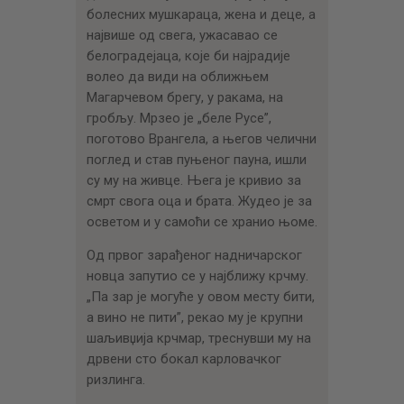
болесних мушкараца, жена и деце, а
највише од свега, ужасавао се
белоградејаца, које би најрадије
волео да види на оближњем
Магарчевом брегу, у ракама, на
гробљу. Мрзео је „беле Русе”,
поготово Врангела, а његов челични
поглед и став пуњеног пауна, ишли
су му на живце. Њега је кривио за
смрт свога оца и брата. Жудео је за
осветом и у самоћи се хранио њоме.
Од првог зарађеног надничарског
новца запутио се у најближу крчму.
„Па зар је могуће у овом месту бити,
а вино не пити”, рекао му је крупни
шаљивџија крчмар, треснувши му на
дрвени сто бокал карловачког
ризлинга.