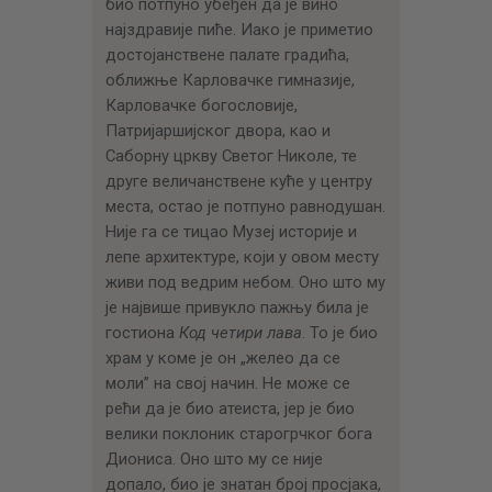
био потпуно убеђен да је вино
најздравије пиће. Иако је приметио
достојанствене палате градића,
оближње Карловачке гимназије,
Карловачке богословије,
Патријаршијског двора, као и
Саборну цркву Светог Николе, те
друге величанствене куће у центру
места, остао је потпуно равнодушан.
Није га се тицао Музеј историје и
лепе архитектуре, који у овом месту
живи под ведрим небом. Оно што му
је највише привукло пажњу била је
гостиона
Код
четири
лава
. То је био
храм у коме је он „желео да се
моли” на свој начин. Не може се
рећи да је био атеиста, јер је био
велики поклоник старогрчког бога
Диониса. Оно што му се није
допало, био је знатан број просјака,