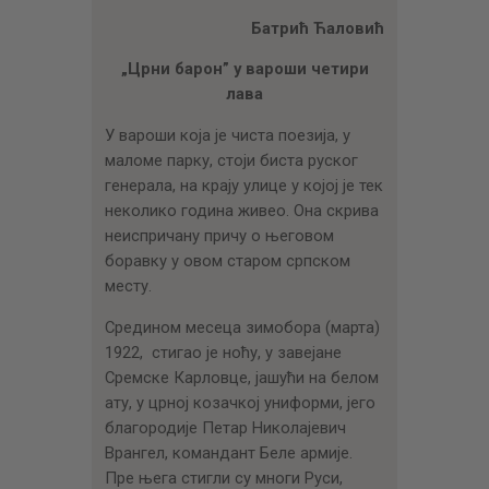
ЦЕНОВНИК
Батрић Ћаловић
ПИСМО
„Црни барон” у вароши четири
лава
У вароши која је чиста поезија, у
маломе парку, стоји биста руског
генерала, на крају улице у којој је тек
неколико година живео. Она скрива
неиспричану причу о његовом
боравку у овом старом српском
месту.
Средином месеца зимобора (марта)
1922, стигао је нoћу, у завејане
Сремске Карловце, јашући на белом
ату, у црној козачкој униформи, јего
благородије Петар Николајевич
Врангел, командант Беле армије.
Пре њега стигли су многи Руси,