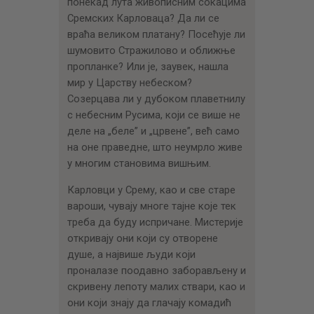
понекад лута живописним сокацима
Сремских Карловаца? Да ли се
враћа великом платану? Посећује ли
шумовито Стражилово и оближње
пропланке? Или је, заувек, нашла
мир у Царству небеском?
Созерцава ли у дубоком плаветнилу
с небесним Русима, који се више не
деле на „беле” и „црвене”, већ само
на оне праведне, што неумрло живе
у многим становима вишњим.
Карловци у Срему, као и све старе
вароши, чувају многе тајне које тек
треба да буду испричане. Мистерије
откривају они који су отворене
душе, а највише људи који
проналазе поодавно заборављену и
скривену лепоту малих ствари, као и
они који знају да глачају комадић