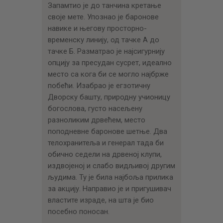
Запамтио је до танчина кретање
своје мете. Упознао је баронове
навике и његову просторно-
временску линију, од тачке А до
тачке Б. Разматрао је најсигурнију
опцију за пресудан сусрет, идеално
место са кога би се могло најбрже
побећи. Изабрао је егзотичну
Дворску башту, природну учионицу
богослова, густо насељену
разноликим дрвећем, место
поподневне баронове шетње. Два
телохранитеља и генерал тада би
обично седели на дрвеној клупи,
издвојеној и слабо видљивој другим
људима. Ту је била најбоља прилика
за акцију. Направио је и пригушивач
властите израде, на шта је био
посебно поносан.