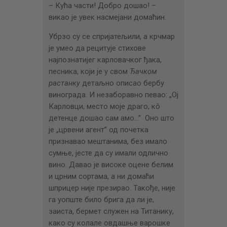
– Кућа части! Добро дошао! –
викао је увек насмејани домаћин.
Убрзо су се спријатељили, а крчмар
је умео да рецитује стихове
најпознатијег карловачког ђака,
песника, који је у свом
Ђачком
растанку
детаљно описао бербу
винограда. И незаборавно певао: „Ој
Карловци, место моје драго, кô
детенце дошао сам амо…” Оно што
је „црвени агент” од почетка
признавао мештанима, без имало
сумње, јесте да су имали одлично
вино. Давао је високе оцене белим
и црним сортама, а ни домаћи
шприцер није презирао. Такође, није
га уопште било брига да ли је,
заиста, бермет служен на Титанику,
како су колале овдашње варошке