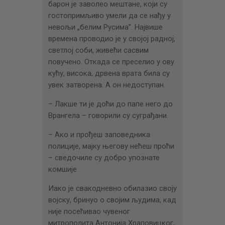
барон је заволео мештане, који су
гостопримљиво умели да се нађу у
невољи „белим Русима”. Највише
времена проводио је у својој радној,
светлој соби, живећи сасвим
повучено. Откада се преселио у ову
кућу, висока, дрвена врата била су
увек затворена. А он недоступан.
– Лакше ти је доћи до папе него до
Врангела – говорили су суграђани.
– Ако и прођеш заповедника
полиције, мајку његову нећеш проћи
– сведочиле су добро упознате
комшије.
Иако је свакодневно обилазио своју
војску, бринуо о својим људима, кад
није посећивао чувеног
митрополита Антонија Храповицког,