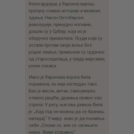
белогардејци, у барокну варош,
препуну славне историје и великих
здања. Након Октобарске
револуције, принудно изгнани,
дошли су у Србију, која их је
оберучке прихватила. Људи који су
остали против своје воље без
родне земље, примљени су срдачно
од староседелаца, у граду вијугавих,
уских сокака.
Иако је баронова војска била
поражена, он није изгледао тако.
Био је висок, витак, самоуверен,
отмено јашући, држања правог као
стрела. У рату, његова девиза била
је: „Кад год не можеш да се браниш,
нападај.” У миру, знао је да понавља
себи: „Сломи се, али се сагињати
немој. Живи усправно.”