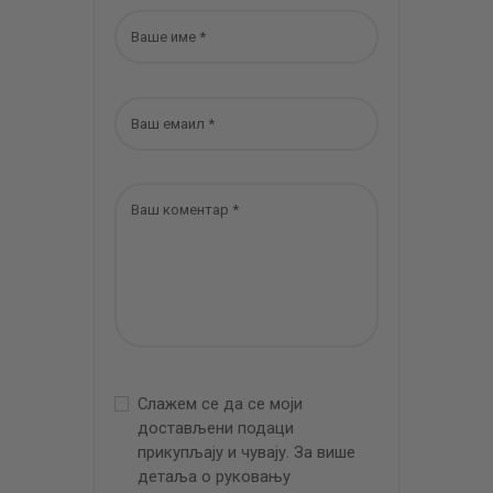
Слажем се да се моји
достављени подаци
прикупљају и чувају. За више
детаља о руковању