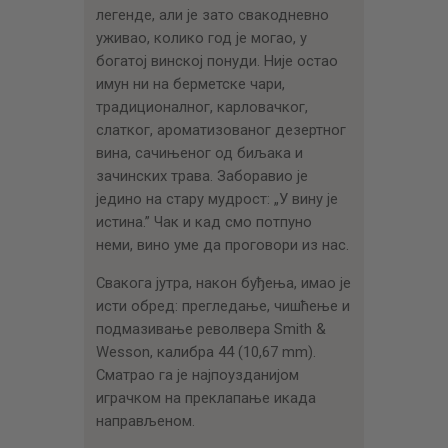
легенде, али је зато свакодневно
уживао, колико год је могао, у
богатој винској понуди. Није остао
имун ни на берметске чари,
традиционалног, карловачког,
слатког, ароматизованог дезертног
вина, сачињеног од биљака и
зачинских трава. Заборавио је
једино на стару мудрост: „У вину је
истина.” Чак и кад смо потпуно
неми, вино уме да проговори из нас.
Свакога јутра, након буђења, имао је
исти обред: прегледање, чишћење и
подмазивање револвера Smith &
Wesson, калибра 44 (10,67 mm).
Сматрао га је најпоузданијом
играчком на преклапање икада
направљеном.