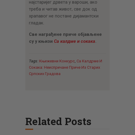
најстаријег дрвета у вароши, ако
треба и читав живот, све док од
храпавог не постане дијамантски
гладак.
Све награђене приче објављене
су у књизи
Са калдме и сокака
.
Tags:
Књижевни Конкурс
,
Са Калдрме И
Сокака: Неиспричане Приче Из Старих
Српских Градова
Related Posts