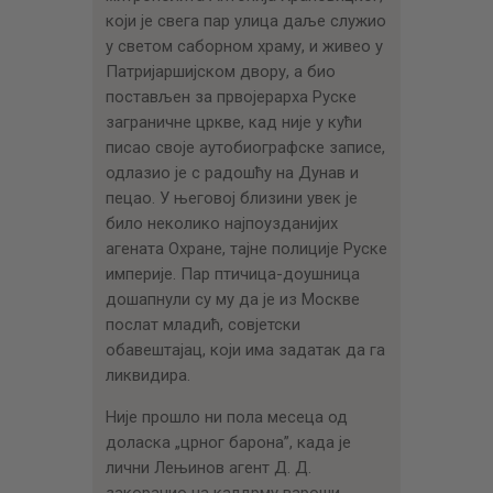
који је свега пар улица даље служио
у светом саборном храму, и живео у
Патријаршијском двору, а био
постављен за првојерарха Руске
заграничне цркве, кад није у кући
писао своје аутобиографске записе,
одлазио је с радошћу на Дунав и
пецао. У његовој близини увек је
било неколико најпоузданијих
агената Охране, тајне полиције Руске
империје. Пар птичица-доушница
дошапнули су му да је из Москве
послат младић, совјетски
обавештајац, који има задатак да га
ликвидира.
Није прошло ни пола месеца од
доласка „црног барона”, када је
лични Лењинов агент Д. Д.
закорачио на калдрму вароши