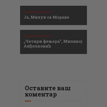
Књижевни Конкурс
Ја, Милун са Мораве
Књижевни Конкурс
„Четири фењера”, Миливој
Анђелковић
Оставите ваш
коментар