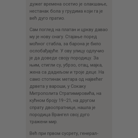
дужег времена осетио је олакшање,
нестанак бола у грудима који га је
већ дуго пратио.
Сам поглед на платан и цркву давао
му је нову снагу. Стајање поред
моћног стабла, за барона је било
ослобађајуће. У ову улицу одлучио
је да доведе своју породицу. За
њим, стигли су, убрзо, отац, мајка,
жена са дадиљом и троје деце. На
само стотинак метара од највећег
дрвета у вароши, у Сокаку
Митрополита Стратимировића, на
кућном броју 19–21, на другом
спрату двоспратнице, нашла је
породица Врангел свој дуго
тражени мир.
Већ при првом сусрету, генерал-