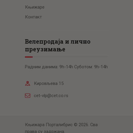
Књижаре
Контакт
Велепродаја и лично
преузимање
Радним данима: 9h-14h Суботом: 9h-14h
Кировљева 15
cet-vlp@cet.co.rs
Књижара Порталибрис © 2026. Сва
права су задржана.