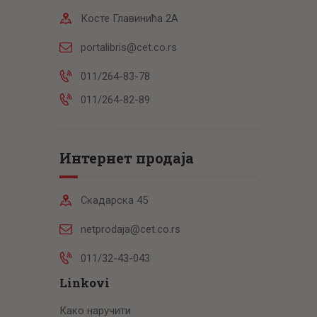
Косте Главинића 2А
portalibris@cet.co.rs
011/264-83-78
011/264-82-89
Интернет продаја
Скадарска 45
netprodaja@cet.co.rs
011/32-43-043
Linkovi
Како наручити