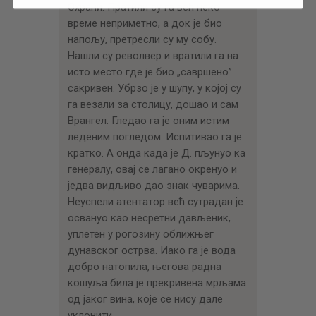
Охрани. Пратили су га већ неко
време неприметно, а док је био
напољу, претресли су му собу.
Нашли су револвер и вратили га на
исто место где је био „савршено”
сакривен. Убрзо је у шупу, у којој су
га везали за столицу, дошао и сам
Врангел. Гледао га је оним истим
леденим погледом. Испитивао га је
кратко. А онда када је Д. пљунуо ка
генералу, овај се лагано окренуо и
једва видљиво дао знак чуварима.
Неуспели атентатор већ сутрадан је
освануо као несретни дављеник,
уплетен у рогозину оближњег
дунавског острва. Иако га је вода
добро натопила, његова радна
кошуља била је прекривена мрљама
од јаког вина, које се нису дале
уклонити.