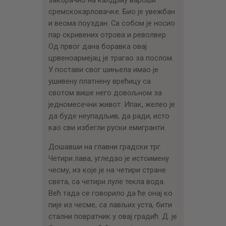
сремскокарловачке. Био је увежбан
и веома поуздан. Са собом је носио
пар скривених отрова и револвер.
Од првог дана боравка овај
црвеноармејац је трагао за послом.
У постави свог шињела имао је
ушивену платнену врећицу са
свотом више него довољном за
једномесечни живот. Ипак, желео је
да буде неупадљив, да ради, исто
као сви избегли руски емигранти.
Дошавши на главни градски трг
Четири лава, угледао је истоимену
чесму, из које је на четири стране
света, са четири луле текла вода.
Већ тада се говорило да ће онај ко
пије из чесме, са лављих уста, бити
стални повратник у овај градић. Д. је