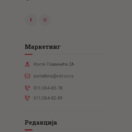
Маркетинг
Косте Главинића 2А
portalibris@cet.co.rs
011/264-83-78
011/264-82-89
Редакција