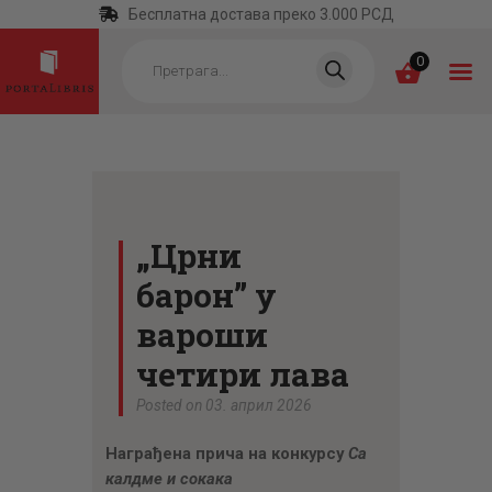
Бесплатна достава преко 3.000 РСД
Products
search
0
ПОЧЕТНА
КАТЕГОРИЈЕ
„Црни
НАЈПРОДАВАНИЈЕ
барон” у
НОВЕ КЊИГЕ
вароши
ОТРГНУТО ОД
четири лава
ЗАБОРАВА
Posted on 03. април 2026
АУТОРИ
Награђена прича на конкурсу
Са
АКТУЕЛНОСТИ
калдме и сокака