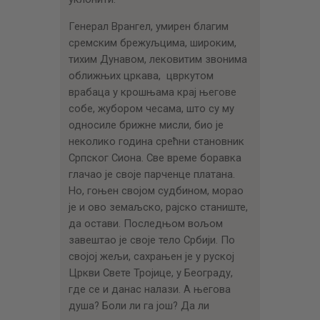
Генерал Врангел, умирен благим
сремским брежуљцима, широким,
тихим Дунавом, лековитим звонима
оближњих цркава, цвркутом
врабаца у крошњама крај његове
собе, жубором чесама, што су му
односиле брижне мисли, био је
неколико година срећни становник
Српског Сиона. Све време боравка
глачао је своје парченце платана.
Но, гоњен својом судбином, морао
је и ово земаљско, рајско станиште,
да остави. Последњом вољом
завештао је своје тело Србији. По
својој жељи, сахрањен је у руској
Цркви Свете Тројице, у Београду,
где се и данас налази. А његова
душа? Боли ли га још? Да ли