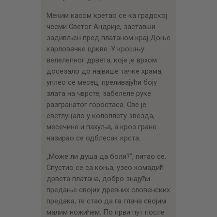
Меким касом кретао се ка градској
чесми Светог Андрије, заставши
задивљен пред платаном крај Доње
карловачке цркве. У крошњу
велелепног дрвета, које је врхом
досезало до највише тачке храма,
уплео се месец, преливајући боју
злата на чврсте, забелеле руке
разгранатог горостаса. Све је
светлуцало у колоплету звезда,
месечине и пахуља, а кроз гране
назирао се одблесак крста.
„Може ли душа да боли?”, питао се.
Спустио се са коња, узео комадић
дрвета платана, добро знајући
предање својих древних словенских
предака, те стао да га глача својим
малим ножићем. По први пут после