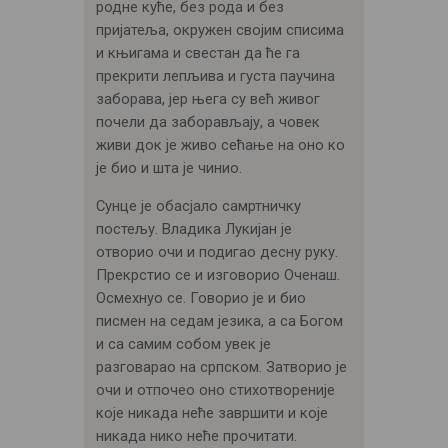
родне куће, без рода и без
пријатеља, окружен својим списима
и књигама и свестан да ће га
прекрити лепљива и густа паучина
заборава, јер њега су већ живог
почели да заборављају, а човек
живи док је живо сећање на оно ко
је био и шта је чинио.
Сунце је обасјало самртничку
постељу. Владика Лукијан је
отворио очи и подигао десну руку.
Прекрстио се и изговорио Оченаш.
Осмехнуо се. Говорио је и био
писмен на седам језика, а са Богом
и са самим собом увек је
разговарао на српском. Затворио је
очи и отпочео оно стихотвореније
које никада неће завршити и које
никада нико неће прочитати.