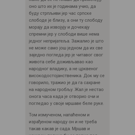
оно што их је годинама учио, да
буду стрпљиви јер час српске
слободе је близу, а они ту слободу
морају да извојују и дочекају
спремни јер у слободи више нема
једног непријатеља. Зажалио је што
не може само још једном да их све
заједно погледа јер је читавог свог
живота себе доживљавао као
народног владику, а не црквеног
високодостојанственика. Док му се
говорило, тражио је да га сахране
на народном гробљу. Жал је нестао
онога часа када је отворио очи и
погледао у своје мршаве беле руке.
Том измученом, напаћеном и
израђеном народу он и не треба
такав какав је сада. Мршав и