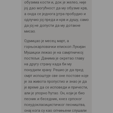
обузима кости и, док је желео, није
јој дао могућност да му обузме крв,
а онда се једнога јутра пробудио и
одлучио јој преда и крв и душу, само
да јој не допусти да му дотакне
мисао.
Одмицао је месец март, а
горњокарловачки епископ Лукијан
Мушицки лежао је на самртничкој
постељи. Данима је окретао главу
на другу страну када би му
понудили храну. Решио је да пред
смрт испоштује све оне постове које
је за живота пропустио и знао је да
је време да се исповеди и причести,
али је упорно ћутао. Он, који је био
песник и беседник, кнез српског
псеудокласицистичког песништва,
онај кога су као опчињени слушали