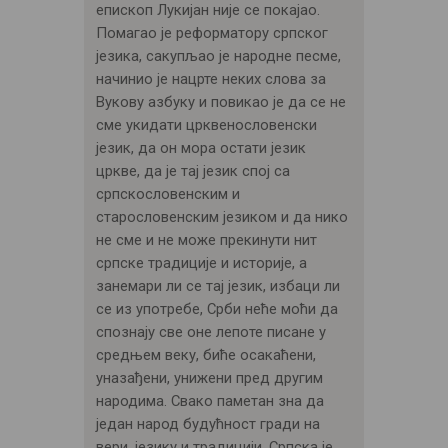
епископ Лукијан није се покајао.
Помагао је реформатору српског
језика, сакупљао је народне песме,
начинио је нацрте неких слова за
Вукову азбуку и повикао је да се не
сме укидати црквенословенски
језик, да он мора остати језик
цркве, да је тај језик спој са
српскословенским и
старословенским језиком и да нико
не сме и не може прекинути нит
српске традиције и историје, а
занемари ли се тај језик, избаци ли
се из употребе, Срби неће моћи да
спознају све оне лепоте писане у
средњем веку, биће осакаћени,
уназађени, унижени пред другим
народима. Свако паметан зна да
један народ будућност гради на
вери, језику и традицији. Српска је