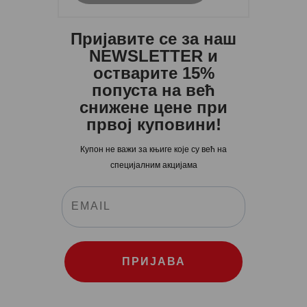
Пријавите се за наш
NEWSLETTER и
остварите 15%
попуста на већ
снижене цене при
првој куповини!
Купон не важи за књиге које су већ на
специјалним акцијама
ПРИЈАВА