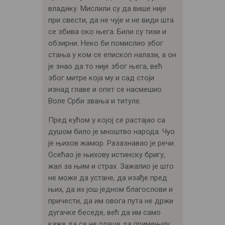
владику. Мислили су да више није
при свести, да не чује и не види шта
се збива око њега. Били су тихи и
обзирни. Неко би помислио због
стања у ком се епископ налази, а он
је знао да то није због њега, већ
због митре која му и сад стоји
изнад главе и опет се насмешио.
Воле Срби звања и титуле.
Пред кућом у којој се растајао са
душом било је мноштво народа. Чуо
је њихов жамор. Разазнавао је речи.
Осећао је њихову истинску бригу,
жал за њим и страх. Зажалио је што
не може да устане, да изађе пред
њих, да их још једном благослови и
причести, да им овога пута не држи
дугачке беседе, већ да им само
каже да се не плаше да примењују