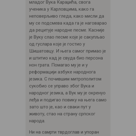
младог Вука Караџића, свога
ученика у Карловцима, како га
неповерљиво гледа, како мисли да
му се подсмева када га је наговарао
да рецитује народне песме. Касније
је Вуку слао песме које је сакупљао
од гуслара које је гостио у
Шишатовцу. И њега самог примао је
и штитио кад је свуда био персона
нон грата. Помагао му је и у
реформацији азбуке народнога
језика. С почившим митрополитом
сукобио се управо због Вука и
народног језика, а Вук му је окренуо
леђа и подигао повику на њега само
зато што је, као и сваки пут у
животу, стао на страну српског
народа.
Ни на самрти тврдоглав и упоран