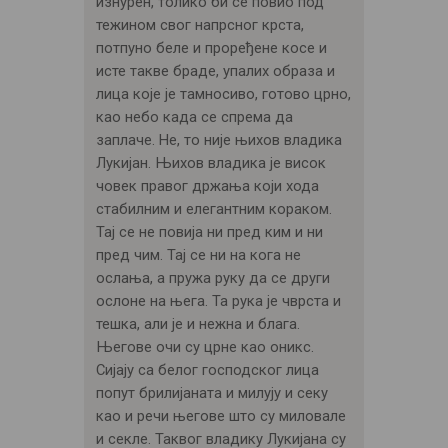
изнурен, толико би се повио под
тежином свог напрсног крста,
потпуно беле и проређене косе и
исте такве браде, упалих образа и
лица које је тамносиво, готово црно,
као небо када се спрема да
заплаче. Не, то није њихов владика
Лукијан. Њихов владика је висок
човек правог држања који хода
стабилним и елегантним кораком.
Тај се не повија ни пред ким и ни
пред чим. Тај се ни на кога не
ослања, а пружа руку да се други
ослоне на њега. Та рука је чврста и
тешка, али је и нежна и блага.
Његове очи су црне као оникс.
Сијају са белог господског лица
попут брилијаната и милују и секу
као и речи његове што су миловале
и секле. Таквог владику Лукијана су