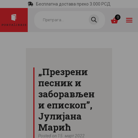
Бесплатна достава преко 3.000 РСД
Products
search
0
ПОЧЕТНА
КАТЕГОРИЈЕ
„Презрени
НАЈПРОДАВАНИЈЕ
песник и
НОВЕ КЊИГЕ
заборављен
ОТРГНУТО ОД
и епископ”,
ЗАБОРАВА
Јулијана
АУТОРИ
Марић
АКТУЕЛНОСТИ
Posted on 15. март 2022