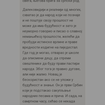
свега, његова брига за српски род.
Далековидији и реалнији од многих,
схватао је да народ који не познаје
и не поштује своју прошлост не
може да има будућност и зато је
неуморно говорио и писао о славној
немањићкој прошлости, желећи да
пробуди истинске врлине и праве
вредности издигне на пиједестал.
Где год је могао, отварао је школе
да описмени децу, да спреми
свештенике да буду прави пастири
народа. Због тога је правио дугове,
али није жалио. Новац је
бескористан ако се не уложи у
будућност и знање. Он је први Србин
који је подстакао сакупљање
народних песама и прича. И сада, на
самртном часу, сећао се некада