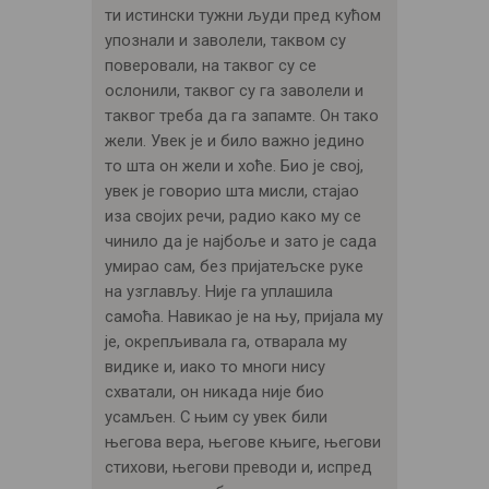
ти истински тужни људи пред кућом
упознали и заволели, таквом су
поверовали, на таквог су се
ослонили, таквог су га заволели и
таквог треба да га запамте. Он тако
жели. Увек је и било важно једино
то шта он жели и хоће. Био је свој,
увек је говорио шта мисли, стајао
иза својих речи, радио како му се
чинило да је најбоље и зато је сада
умирао сам, без пријатељске руке
на узглављу. Није га уплашила
самоћа. Навикао је на њу, пријала му
је, окрепљивала га, отварала му
видике и, иако то многи нису
схватали, он никада није био
усамљен. С њим су увек били
његова вера, његове књиге, његови
стихови, његови преводи и, испред