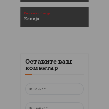
Књижевни Конкурс
Капија
Оставите ваш
коментар