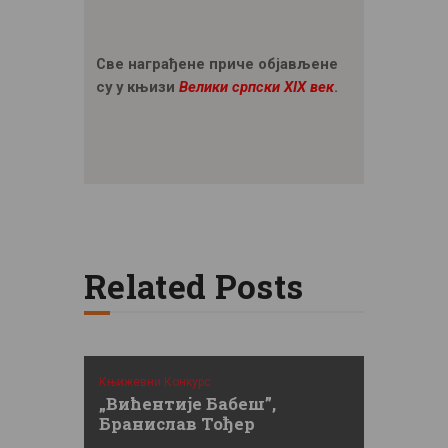
Све награђене приче објављене
су у књизи
Велики српски XIX век
.
Related Posts
Књижевни Конкурс
„Вићентије Бабеш”,
Бранислав Тођер