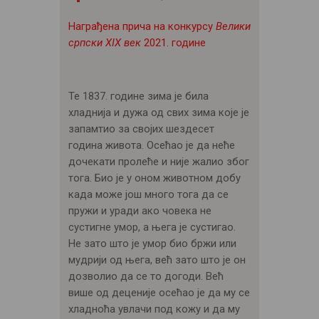
ЦЕНОВНИК
Награђена прича на конкурсу
Велики
ПИСМО
српски XIX век
2021. године
Те 1837. године зима је била
хладнија и дужа од свих зима које је
запамтио за својих шездесет
година живота. Осећао је да неће
дочекати пролеће и није жалио због
тога. Био је у оном животном добу
када може још много тога да се
пружи и уради ако човека не
сустигне умор, а њега је сустигао.
Не зато што је умор био бржи или
мудрији од њега, већ зато што је он
дозволио да се то догоди. Већ
више од деценије осећао је да му се
хладноћа увлачи под кожу и да му