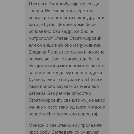
Његош и Витковић, није желео да
говори. Није желео да теретом
свога крста оптерети неког другог и
зато је ћутао. Једини коме би се
исповедио без задршке био је
митрополит Стеван Стратимировић,
али он више није био међу живима.
Владика Лукијан се тужно и искрено
насмешио. Био је сигуран да ће га
ауторитативни митрополит сачекати
на оном свету да му поново одржи
буквицу. Био је сигуран и да ће се и
тамо поново заузети за њега ако
затреба. Без речи је опростио
Стратимировићу све што му је нажао
учинио и исто тако од њега мртвог и
непостојећег затражио опроштај.
Монаси и свештеници су пролазили
кроз собу. Загледали су умирућег