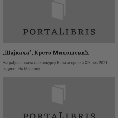
„Шајкача”, Крсто Милошевић
Награђена прича на конкурсу Велики српски XIX век 2021.
године На Маркову…