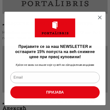
„Завршни потез”, Дарио Тенжера
Награђена прича на конкурсу Велики српски XIX век 2021.
године Зима 1858.…
Пријавите се за наш NEWSLETTER и
остварите 15% попуста на већ снижене
цене при првој куповини!
Купон не важи за књиге које су већ на специјалним акцијама
ПРИЈАВА
„Газда Ранђелова кафана”, Марија
Алексић