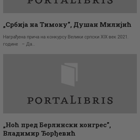
ЦЕНОВНИК
ПИСМО
„Србија на Тимоку”, Душан Милијић
Награђена прича на конкурсу Велики српски XIX век 2021.
године – Да…
„Ноћ пред Берлински конгрес”,
Владимир Ђорђевић