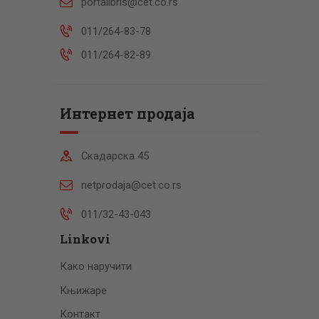
portalibris@cet.co.rs
011/264-83-78
011/264-82-89
Интернет продаја
Скадарска 45
netprodaja@cet.co.rs
011/32-43-043
Linkovi
Како наручити
Књижаре
Контакт