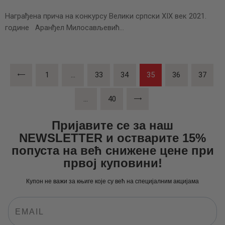
Награђена прича на конкурсу Велики српски XIX век 2021.
године Аранђел Милосављевић…
Пагинација
PAGE
1
…
PAGE
33
PAGE
34
PAGE
35
PAGE
36
PAGE
37
чланака
…
>
PAGE
40
Пријавите се за наш
NEWSLETTER и остварите 15%
попуста на већ снижене цене при
првој куповини!
Купон не важи за књиге које су већ на специјалним акцијама