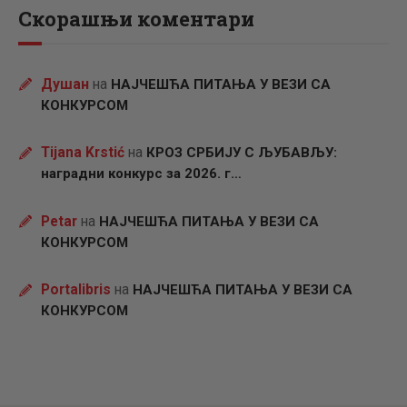
Скорашњи коментари
Душан
на
НАЈЧЕШЋА ПИТАЊА У ВЕЗИ СА
КОНКУРСОМ
Tijana Krstić
на
КРОЗ СРБИЈУ С ЉУБАВЉУ:
наградни конкурс за 2026. г…
Petar
на
НАЈЧЕШЋА ПИТАЊА У ВЕЗИ СА
КОНКУРСОМ
Portalibris
на
НАЈЧЕШЋА ПИТАЊА У ВЕЗИ СА
КОНКУРСОМ