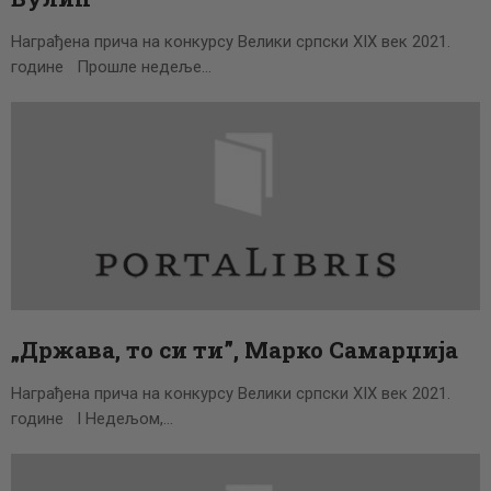
Награђена прича на конкурсу Велики српски XIX век 2021.
године Прошле недеље…
„Држава, то си ти”, Марко Самарџија
Награђена прича на конкурсу Велики српски XIX век 2021.
године I Недељом,…