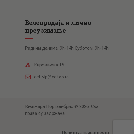
Велепродаја и лично
преузимање
Радним данима: 9h-14h Суботом: 9h-14h
Кировљева 15
cet-vlp@cet.co.rs
Књижара Порталибрис © 2026. Сва
права су задржана.
Политика приватности