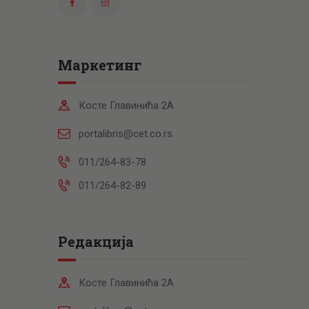
Маркетинг
Косте Главинића 2А
portalibris@cet.co.rs
011/264-83-78
011/264-82-89
Редакција
Косте Главинића 2А