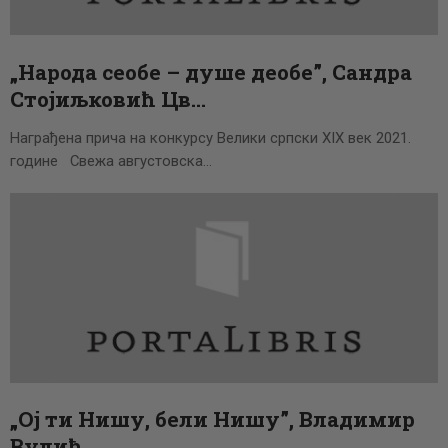
„Народа сеобе – душе деобе”, Сандра
Стојиљковић Цв…
Награђена прича на конкурсу Велики српски XIX век 2021.
године Свежа августовска…
„Ој ти Нишу, бели Нишу”, Владимир
Вулић