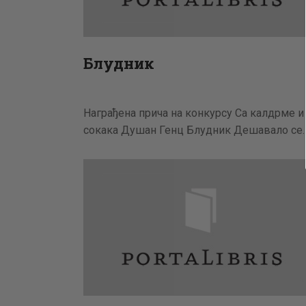
Блудник
Награђена прича на конкурсу Са калдрме и
сокака Душан Генц Блудник Дешавало се