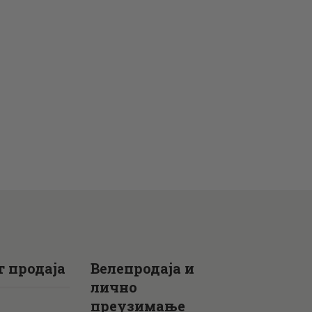
 продаја
Велепродаја и
лично
преузимање