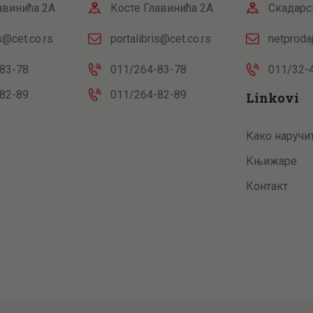
авинића 2А
Косте Главинића 2А
Скадарс
is@cet.co.rs
portalibris@cet.co.rs
netproda
83-78
011/264-83-78
011/32-
82-89
011/264-82-89
Linkovi
Како наручи
Књижаре
Контакт