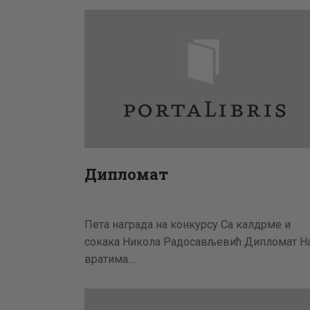
Дипломат
Пета награда на конкурсу Са калдрме и
сокака Никола Радосављевић Дипломат Н
вратима…