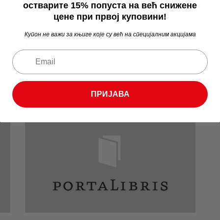
остварите 15% попуста на већ снижене
цене при првој куповини!
Купон не важи за књиге које су већ на специјалним акцијама
Од Јордана до Мораве
Награђена прича на конкурсу Са калдме и
…
сокака Никола Илић Од Јордана до…
ПРИЈАВА