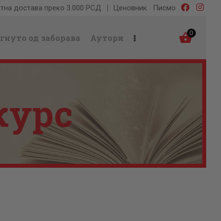
тна достава преко 3.000 РСД
Ценовник
Писмо
0
гнуто од заборава
Аутори
курс