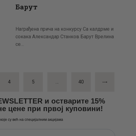
Барут
Награђена прича на конкурсу Са калдрме и
сокака Александар Станков Барут Врелина
се…
а
PAGE
4
PAGE
5
…
>
PAGE
40
NEWSLETTER и остварите 15%
не цене при првој куповини!
 које су већ на специјалним акцијама