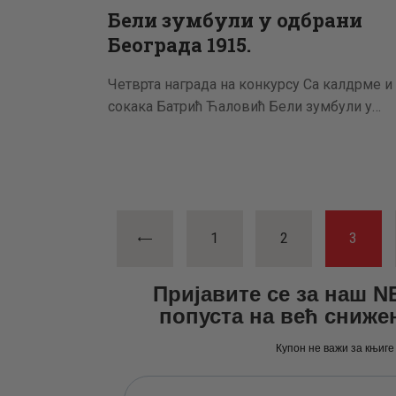
Бели зумбули у одбрани
Београда 1915.
Четврта награда на конкурсу Са калдрме и
сокака Батрић Ћаловић Бели зумбули у…
Пагинациј
<
PAGE
1
PAGE
2
PAGE
3
чланака
Пријавите се за наш 
попуста на већ сниже
Купон не важи за књиге