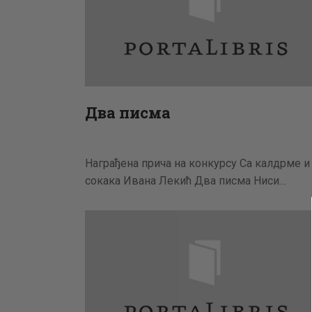
Два писма
Награђена прича на конкурсу Са калдрме и
сокака Ивана Лекић Два писма Ниси…