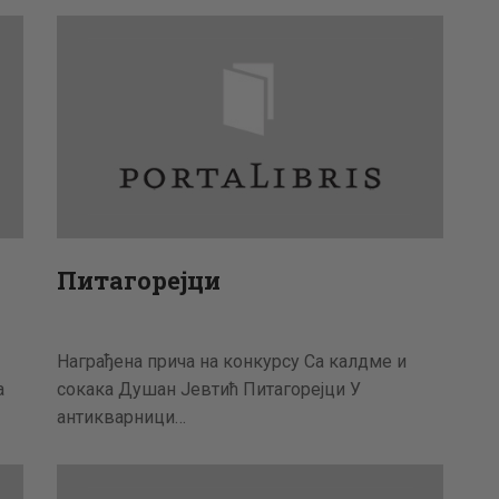
АКТУЕЛНОСТИ
ЦЕНОВНИК
ПИСМО
Питагорејци
Награђена прича на конкурсу Са калдме и
а
сокака Душан Јевтић Питагорејци У
антикварници…