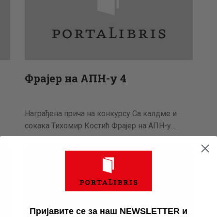
Фрајер на АПН-у 4
Награђена прича на конкурсу Са калдме и
сокака Тихомир Костић Фрајер на АПН-у…
Пријавите се за наш NEWSLETTER и