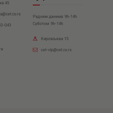
ка 45
ja@cet.co.rs
Радним данима: 9h-14h
Суботом: 9h-14h
43-043
Кировљева 15
ти
cet-vlp@cet.co.rs