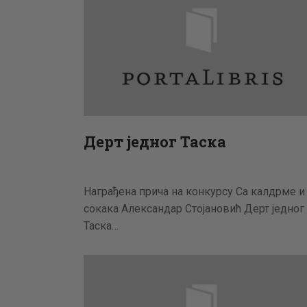
Дерт једног Таска
Награђена прича на конкурсу Са калдрме и
сокака Александар Стојановић Дерт једног
Таска…