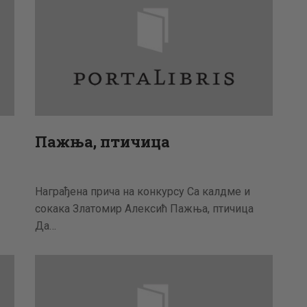
Пажња, птичица
Награђена прича на конкурсу Са калдме и
сокака Златомир Алексић Пажња, птичица
Да…