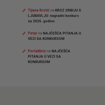
Tijana Krstić
na
KROZ SRBIJU S
LJUBAVLJU: nagradni konkurs
za 2026. godinu
Petar
na
NAJČEŠĆA PITANJA U
VEZI SA KONKURSOM
Portalibris
na
NAJČEŠĆA
PITANJA U VEZI SA
KONKURSOM