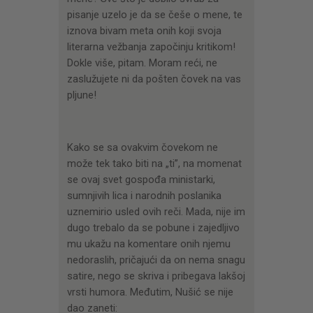
pisanje uzelo je da se češe o mene, te
iznova bivam meta onih koji svoja
literarna vežbanja započinju kritikom!
Dokle više, pitam. Moram reći, ne
zaslužujete ni da pošten čovek na vas
pljune!
Kako se sa ovakvim čovekom ne
može tek tako biti na „ti”, na momenat
se ovaj svet gospođa ministarki,
sumnjivih lica i narodnih poslanika
uznemirio usled ovih reči. Mada, nije im
dugo trebalo da se pobune i zajedljivo
mu ukažu na komentare onih njemu
nedoraslih, pričajući da on nema snagu
satire, nego se skriva i pribegava lakšoj
vrsti humora. Međutim, Nušić se nije
dao zaneti: