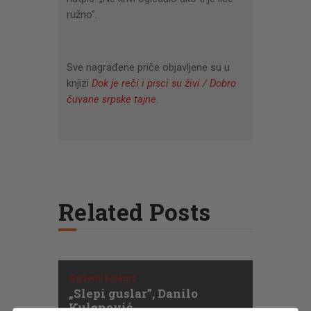
ružno”.
Sve nagrađene priče objavljene su u
knjizi
Dok je reči i pisci su živi / Dobro
čuvane srpske tajne
.
Related Posts
Književni Konkurs
„Slepi guslar”, Danilo
Kulenović