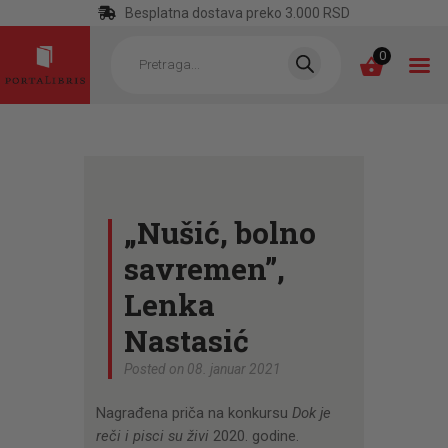
Besplatna dostava preko 3.000 RSD
Products
search
0
POČETNA
KATEGORIJE
„Nušić, bolno
NAJPRODAVANIJE
savremen”,
NOVE KNJIGE
Lenka
OTRGNUTO OD
Nastasić
ZABORAVA
Posted on 08. januar 2021
AUTORI
Nagrađena priča na konkursu
Dok je
AKTUELNOSTI
reči i pisci su živi
2020. godine.