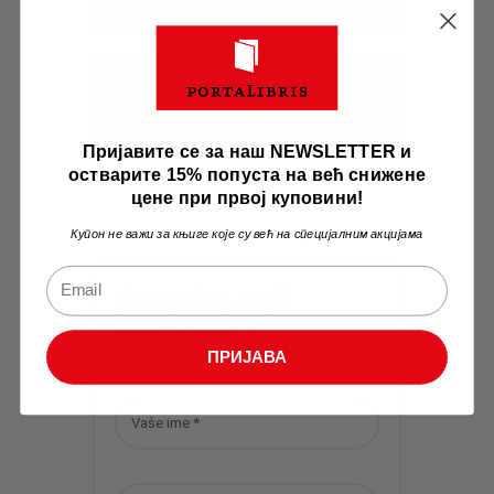
Književni Konkurs
Kuća na periferiji
Пријавите се за наш NEWSLETTER и
остварите 15% попуста на већ снижене
цене при првој куповини!
Купон не важи за књиге које су већ на специјалним акцијама
Ostavite vaš
komentar
ПРИЈАВА