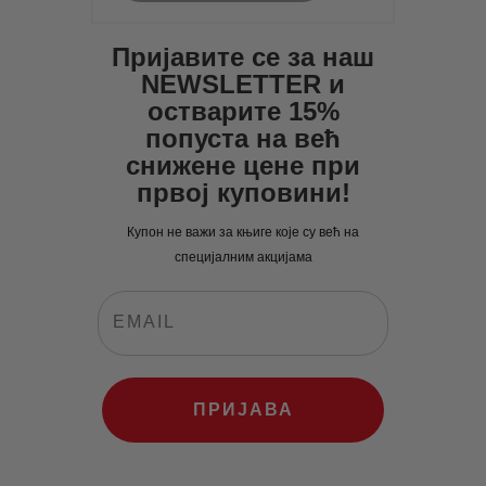
Пријавите се за наш
NEWSLETTER и
остварите 15%
попуста на већ
снижене цене при
првој куповини!
Купон не важи за књиге које су већ на
специјалним акцијама
ПРИЈАВА