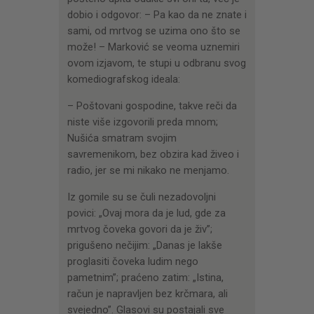
dobio i odgovor: – Pa kao da ne znate i
sami, od mrtvog se uzima ono što se
može! – Marković se veoma uznemiri
ovom izjavom, te stupi u odbranu svog
komediografskog ideala:
– Poštovani gospodine, takve reči da
niste više izgovorili preda mnom;
Nušića smatram svojim
savremenikom, bez obzira kad živeo i
radio, jer se mi nikako ne menjamo.
Iz gomile su se čuli nezadovoljni
povici: „Ovaj mora da je lud, gde za
mrtvog čoveka govori da je živ”;
prigušeno nečijim: „Danas je lakše
proglasiti čoveka ludim nego
pametnim”; praćeno zatim: „Istina,
račun je napravljen bez krčmara, ali
svejedno”. Glasovi su postajali sve