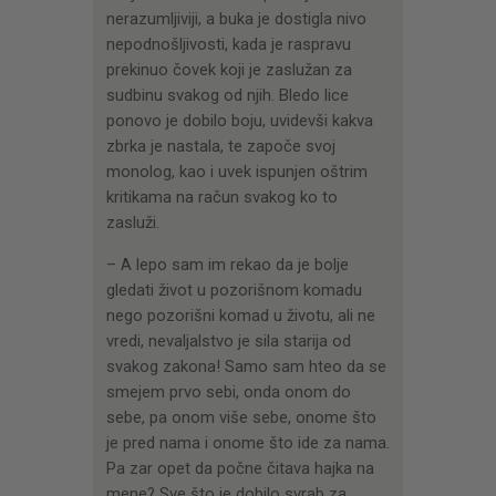
nerazumljiviji, a buka je dostigla nivo
nepodnošljivosti, kada je raspravu
prekinuo čovek koji je zaslužan za
sudbinu svakog od njih. Bledo lice
ponovo je dobilo boju, uvidevši kakva
zbrka je nastala, te započe svoj
monolog, kao i uvek ispunjen oštrim
kritikama na račun svakog ko to
zasluži.
– A lepo sam im rekao da je bolje
gledati život u pozorišnom komadu
nego pozorišni komad u životu, ali ne
vredi, nevaljalstvo je sila starija od
svakog zakona! Samo sam hteo da se
smejem prvo sebi, onda onom do
sebe, pa onom više sebe, onome što
je pred nama i onome što ide za nama.
Pa zar opet da počne čitava hajka na
mene? Sve što je dobilo svrab za