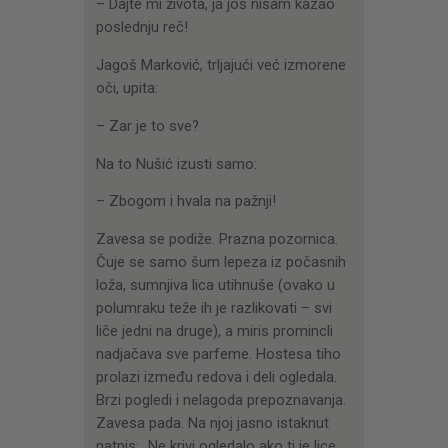
– Dajte mi života, ja još nisam kazao
poslednju reč!
Jagoš Marković, trljajući već izmorene
oči, upita:
– Zar je to sve?
Na to Nušić izusti samo:
– Zbogom i hvala na pažnji!
Zavesa se podiže. Prazna pozornica.
Čuje se samo šum lepeza iz počasnih
loža, sumnjiva lica utihnuše (ovako u
polumraku teže ih je razlikovati – svi
liče jedni na druge), a miris promincli
nadjačava sve parfeme. Hostesa tiho
prolazi između redova i deli ogledala.
Brzi pogledi i nelagoda prepoznavanja.
Zavesa pada. Na njoj jasno istaknut
natpis: „Ne krivi ogledalo ako ti je lice