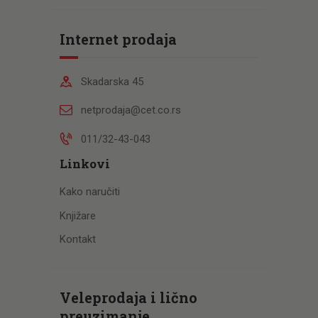
Internet prodaja
Skadarska 45
netprodaja@cet.co.rs
011/32-43-043
Linkovi
Kako naručiti
Knjižare
Kontakt
Veleprodaja i lično
preuzimanje