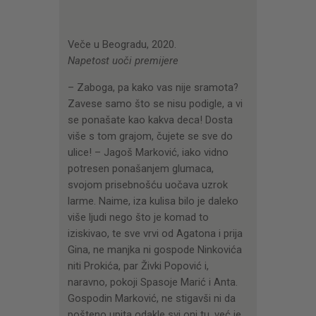
CENOVNIK
PISMO
Veče u Beogradu, 2020.
Napetost uoči premijere
– Zaboga, pa kako vas nije sramota?
Zavese samo što se nisu podigle, a vi
se ponašate kao kakva deca! Dosta
više s tom grajom, čujete se sve do
ulice! – Jagoš Marković, iako vidno
potresen ponašanjem glumaca,
svojom prisebnošću uočava uzrok
larme. Naime, iza kulisa bilo je daleko
više ljudi nego što je komad to
iziskivao, te sve vrvi od Agatona i prija
Gina, ne manjka ni gospode Ninkovića
niti Prokića, par Živki Popović i,
naravno, pokoji Spasoje Marić i Anta.
Gospodin Marković, ne stigavši ni da
pošteno upita odakle svi oni tu, već je