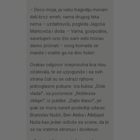
– Deco moja, ja vašu tragediju moram
dati kroz smeh, vama drugog leka
nema – uzdahnuvši, pogleda Jagoša
Markovića i doda: – Vama, gospodine,
savetujem ono što sam sebi morao
davno priznati – ovog komada se
manite i vratite ga na dno fioke!
Ovakav odgovor sveprisutna lica nisu
očekivala, te se uzjoguniše i sa svih
strana čuli su se odrazi njihove
jednoglasne pobune. Iza kulisa: „Dole
vlada!”; sa pozornice: „Noblesse
oblige!”; iz publike: „Dajte klasu!”, jer
ipak se mora naneti poslednji udarac.
Branislav Nušić, Ben Akiba i Alkibijad
Nuša kao jedan siđoše sa scene, da bi
se na vratima okrenuo i doviknuo: