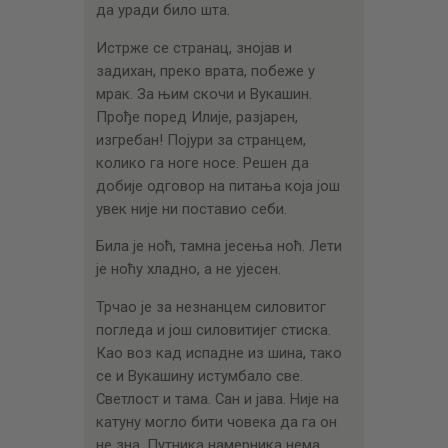
да уради било шта.
Истрже се странац, знојав и
задихан, преко врата, побеже у
мрак. За њим скочи и Вукашин.
Прође поред Илије, разјарен,
изгребан! Појури за странцем,
колико га ноге носе. Решен да
добије одговор на питања која још
увек није ни поставио себи.
Била је ноћ, тамна јесења ноћ. Лети
је ноћу хладно, а не ујесен.
Трчао је за незнанцем силовитог
погледа и још силовитијег стиска.
Као воз кад испадне из шина, тако
се и Вукашину истумбало све.
Светлост и тама. Сан и јава. Није на
катуну могло бити човека да га он
не зна. Путника намерника нема