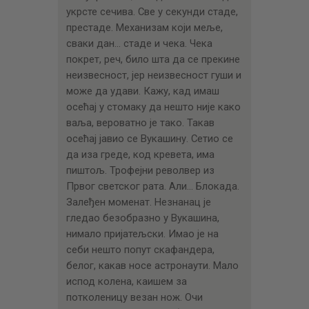
укрсте сечива. Све у секунди стаде,
престаде. Механизам који меље,
сваки дан… стаде и чека. Чека
покрет, реч, било шта да се прекине
неизвесност, јер неизвесност гуши и
може да удави. Кажу, кад имаш
осећај у стомаку да нешто није како
ваља, вероватно је тако. Такав
осећај јавио се Вукашину. Сетио се
да иза греде, код кревета, има
пиштољ. Трофејни револвер из
Првог светског рата. Али… Блокада.
Залеђен моменат. Незнанац је
гледао безобразно у Вукашина,
нимало пријатељски. Имао је на
себи нешто попут скафандера,
белог, какав носе астронаути. Мало
испод колена, каишем за
потколеницу везан нож. Очи