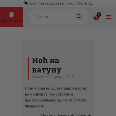
Бесплатна достава преко 3.000 РСД
Products
search
0
ПОЧЕТНА
КАТЕГОРИЈЕ
Ноћ на
НАЈПРОДАВАНИЈЕ
катуну
НОВЕ КЊИГЕ
Posted on 22. јануар 2025
ОТРГНУТО ОД
Прича која је ушла у шири избор
ЗАБОРАВА
на конкурсу
(Не)стварно и
АУТОРИ
(не)заборављено: приче из српске
прошлости
АКТУЕЛНОСТИ
Милица Јауковић Грковић