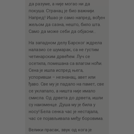
да разуме, а није могао ни да
покуша. Странац је био важнији.
Напред! Ишао је само напред, вођен
жељом да сазна, нешто, било шта.
Само да може себи да објасни…
На западном делу Барског ждрела
налазио се шумарак, са не густим
четинарским дрвећем. Луч се
осетила, помешана са влагом ноћи.
Сена је ишла испред њега,
успоривши – незнанац, авет или
ђаво. Све му је падало на памет, све
се уклапало, а ништа није имало
смисла. Од дрвета до дрвета, ишли
су наизменце. Душа му је била у
носу! Бела сенка час је нестајала,
час се појављивала међу боровима.
Велики прасак, звук од кога је