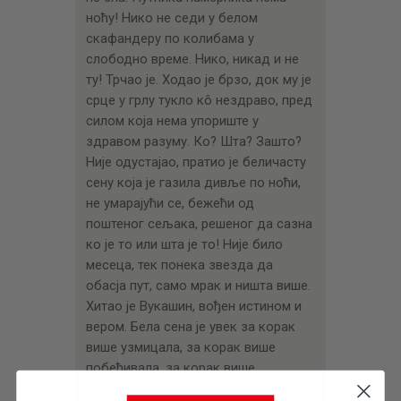
ноћу! Нико не седи у белом
скафандеру по колибама у
слободно време. Нико, никад и не
ту! Трчао је. Ходао је брзо, док му је
срце у грлу тукло кô нездраво, пред
силом која нема упориште у
здравом разуму. Ко? Шта? Зашто?
Није одустајао, пратио је беличасту
сену која је газила дивље по ноћи,
не умарајући се, бежећи од
поштеног сељака, решеног да сазна
ко је то или шта је то! Није било
месеца, тек понека звезда да
обасја пут, само мрак и ништа више.
Хитао је Вукашин, вођен истином и
вером. Бела сена је увек за корак
више узмицала, за корак више
побеђивала, за корак више
нестајала… Срце му је тукло, скоро у