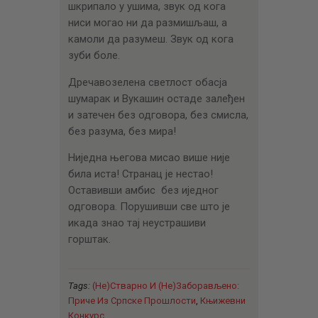
шкрипало у ушима, звук од кога
ниси могао ни да размишљаш, а
камоли да разумеш. Звук од кога
зуби боле.
Дречавозелена светлост обасја
шумарак и Вукашин остаде залеђен
и затечен без одговора, без смисла,
без разума, без мира!
Ниједна његова мисао више није
била иста! Странац је нестао!
Оставивши амбис без иједног
одговора. Порушивши све што је
икада знао тај неустрашиви
горштак.
Tags:
(Не)стварно И (не)заборављено:
Приче Из Српске Прошлости
,
Књижевни
Конкурс