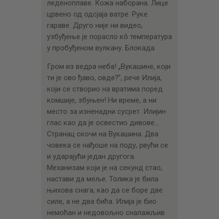
леденоплаве. Кожа наборана. Лице
црвено од одсјаја ватре. Руке
гараве. Друго није ни видео,
узбуђење је порасло кô температура
у пробуђеном вулкану. Блокада.
Гром из ведра неба! „Вукашине, који
ти је ово ђаво, овде?”, рече Илија,
који се створио на вратима поред
комшије, збуњен! Ни време, а ни
место за изненадни сусрет. Илијин
глас као да је освестио дивове…
Странац скочи на Вукашина. Два
човека се нађоше на поду, рвући се
и ударајући један другога.
Механизам који је на секунд стао,
настави да меље. Толика је била
њихова снага, као да се боре две
силе, а не два бића. Илија је био
немоћан и недовољно сналажљив