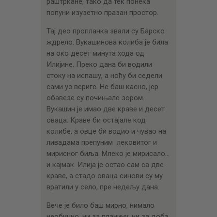
раштркане, тако да тек понека
попуни изузетно празан простор.
Тај део пропланка звали су Барско
ждрело. Вукашинова колиба је била
на око десет минута хода од
Илијине. Преко дана би водили
стоку на испашу, а ноћу би седели
сами уз вериге. Не баш касно, јер
обавезе су почињале зором.
Вукашин је имао две краве и десет
оваца. Краве би остајале код
колибе, а овце би водио и чувао на
ливадама препуним лековитог и
мирисног биља. Млеко је мирисало…
и кајмак. Илија је остао сам са две
краве, а стадо оваца синови су му
вратили у село, пре недељу дана.
Вече је било баш мирно, нимало
необично, ни за планину, ни за доба