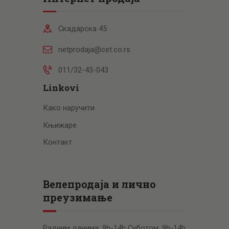
Скадарска 45
netprodaja@cet.co.rs
011/32-43-043
Linkovi
Како наручити
Књижаре
Контакт
Велепродаја и лично
преузимање
Радним данима: 9h-14h Суботом: 9h-14h