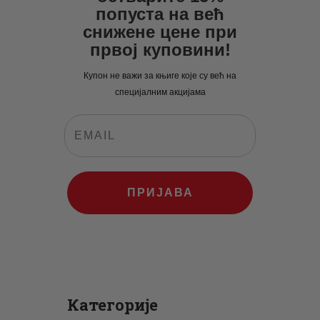
попуста на већ
снижене цене при
првој куповини!
Купон не важи за књиге које су већ на
специјалним акцијама
ПРИЈАВА
Категорије