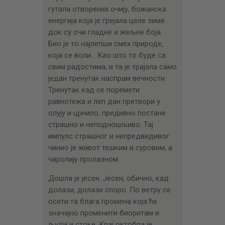
гутала отворених очију, божанска
енергија која је грејала целе зиме
док су очи гладне и жељне боја.
Био је то најлепши смех природе,
која се воли… Као што то буде са
свим радостима, и та је трајала само
један тренутак наспрам вечности.
Тренутак кад се поремети
равнотежа и леп дан претвори у
олују и црнило, предивно постане
страшно и неподношљиво. Тај
импулс страшног и непредвидивог
чинио је живот тешким и суровим, а
чаролију пролазном.
Дошла је јесен. Јесен, обично, кад
долази, долази споро. По ветру се
осети та блага промена која ће
значајно променити биоритам и
људи и стоке. Крај октобра је