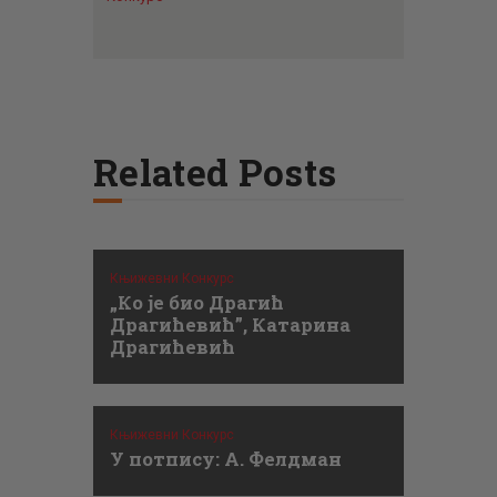
Related Posts
Књижевни Конкурс
„Ко је био Драгић
Драгићевић”, Катарина
Драгићевић
Књижевни Конкурс
У потпису: А. Фелдман