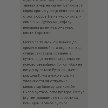
значио и мир на катуну. Већином се
народ вратио у своја села, вративши
стоку у оборе. На катуну су остали
само они најупорнији, који су
веровали да им не може нико
ништа. Горштаци.
Могао се ту наћи још понеко до
средине новембра, а онда као кад
судија свира крај, остајала је
пустиња до почетка маја, када се
поново све рађало. Тог октобра на
катуну су остали Вукашин, његов
комшија Илија и нико више. На
удаљености од отприлике
километар биле су две колибе.
Oколо пустара, лепа пустара. Луксуз
је у тим условима не говорити са
комшијом. Колибе су биле