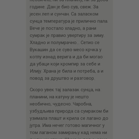
године. Дан је био сув, свеж. За
јесен леп и сунчан. Са заласком
сунца температура је прилично пала.
Вече је постало хладно, а рани
сумрак је правио увертиру за зиму.
Хладно и полумрачно… Сетио се
Вукашин да се суво месо крчка у
котлу изнад верига и да би могао
да убаци који кромпир за себе и
Илију. Храна је била и потреба, a и
повод за друштво и разговор.
Скоро увек тај залазак сунца, на
планини, на катуну је нешто
необично, чудесно. Чаробна,
узбудљива природа са сумраком би
узимала плашт и крила се лагано до
јутра. Има нечег готово магичног у
том лаганом замирању кад нема ни