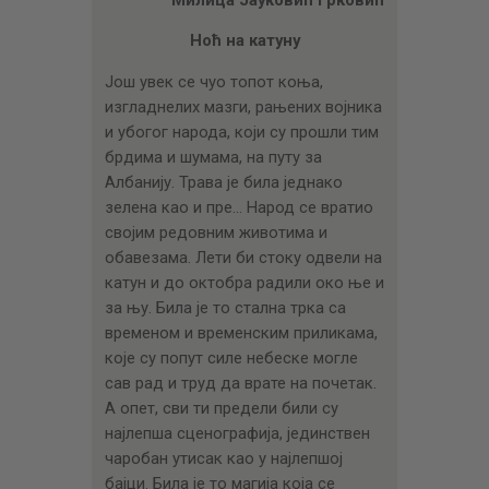
ЦЕНОВНИК
Ноћ на катуну
ПИСМО
Још увек се чуо топот коња,
изгладнелих мазги, рањених војника
и убогог народа, који су прошли тим
брдима и шумама, на путу за
Албанију. Трава је била једнако
зелена као и пре… Народ се вратио
својим редовним животима и
обавезама. Лети би стоку одвели на
катун и до октобра радили око ње и
за њу. Била је то стална трка са
временом и временским приликама,
које су попут силе небеске могле
сав рад и труд да врате на почетак.
А опет, сви ти предели били су
најлепша сценографија, јединствен
чаробан утисак као у најлепшој
бајци. Била је то магија која се