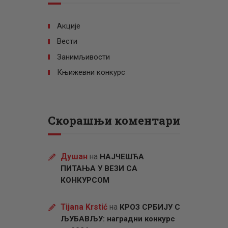
Акције
Вести
Занимљивости
Књижевни конкурс
Скорашњи коментари
Душан
на
НАЈЧЕШЋА
ПИТАЊА У ВЕЗИ СА
КОНКУРСОМ
Tijana Krstić
на
КРОЗ СРБИЈУ С
ЉУБАВЉУ: наградни конкурс