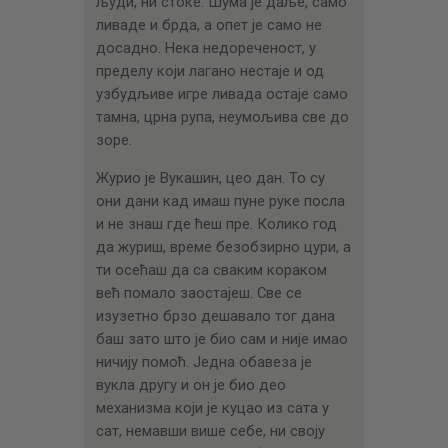
људи, ни стоке. Шума је даље, само
ливаде и брда, а опет је само не
досадно. Нека недореченост, у
пределу који лагано нестаје и од
узбудљиве игре ливада остаје само
тамна, црна рупа, неумољива све до
зоре.
Журио је Вукашин, цео дан. То су
они дани кад имаш пуне руке посла
и не знаш где ћеш пре. Колико год
да журиш, време безобзирно цури, а
ти осећаш да са сваким кораком
већ помало заостајеш. Све се
изузетно брзо дешавало тог дана
баш зато што је био сам и није имао
ничију помоћ. Једна обавеза је
вукла другу и он је био део
механизма који је куцао из сата у
сат, немавши више себе, ни своју