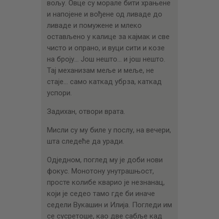
вољу. Овце су морале бити храњене
и напојене и вођене од ливаде до
ливаде и помужене и млеко
остављено у калице за кајмак и све
чисто и опрано, и вуци сити и козе
на броју… Још нешто… и још нешто.
Тај механизам меље и меље, не
стаје… само каткад убрза, каткад
успори.
Задихан, отвори врата.
Мисли су му биле у послу, на вечери,
шта следеће да уради.
Одједном, поглед му је доби нови
фокус. Монотону унутрашњост,
просте колибе кварио је незнанац,
који је седео тамо где би иначе
седели Вукашин и Илија. Погледи им
се сусретоше, као две сабље кад