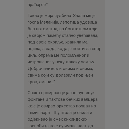
враћај се.”
Таква је моја судбина. Звала ме је
госпа Меланија, лепотица удовица
без потомства, са богатством које
је својом памећу стално увећавала,
под своје окриље, хранила ме,
појила, а сада, када је постигла свој
циљ, опрема ме поломљеног и
истрошеног у неку далеку земљу.
Доброчинитељ и овима и онима,
свима који су долазили под њен
кров, амени…”
Онако промрзао је јасно чуо звук
фонтане и тактове бечких валцера
које је свирао оркестар позван из
Темишвара… Шуштала је свила и
одјекивао је смех кикиндских
госпођица које су имале част да