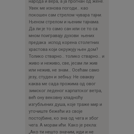
народа и вера, а ја прогнан од жене.
Увек ме изнова погоди… као
покошен сам стрелом чувара тајни.
Њеном стрелом и њеним тајнама.
Да ли је то само сан или се то са
мном поигравају духови њених
предака испод корена столетних
храстова који окружују њен дом?
Толико стварно… толико стварно… и
живо и неживо, све, јесам ли жив
или нежив, не знам… Осећам само
језу, студен и зебњу. Не овакву
каква ме сада прожима од овог
зимског леденог карпатског ветра,
већ ону вековну хладноћу
изгубљених душа, које траже мир и
уточиште бежећи из своје
постојбине, ко зна од чега и због
чега. А морам ићи. Како је рекла:
„Ако ти нешто значим, иди и не