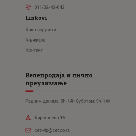
011/32-43-043
Linkovi
Како наручити
Књижаре
Контакт
Велепродаја и лично
преузимање
Радним данима: 9h-14h Суботом: 9h-14h
Кировљева 15
cet-vlp@cet.co.rs