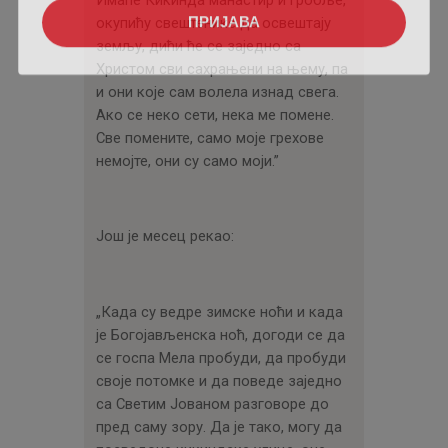
ПРИЈАВА
окупићу свештенике да освештају
земљу, дићи ће се заједно са
Христом сви сахрањени на њему, па
и они које сам волела изнад свега.
Ако се неко сети, нека ме помене.
Све помените, само моје грехове
немојте, они су само моји.”
Још је месец рекао:
„Када су ведре зимске ноћи и када
је Богојављенска ноћ, догоди се да
се госпа Мела пробуди, да пробуди
своје потомке и да поведе заједно
са Светим Јованом разговоре до
пред саму зору. Да је тако, могу да