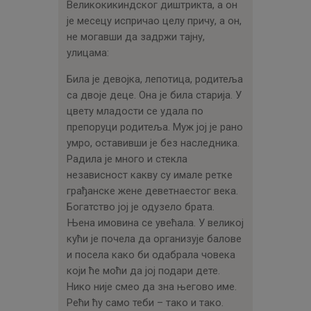
Великокикиндског диштрикта, а он
је месецу испричао целу причу, а он,
не могавши да задржи тајну,
улицама:
Била је девојка, лепотица, родитеља
са двоје деце. Она је била старија. У
цвету младости се удала по
препоруци родитеља. Муж јој је рано
умро, оставивши је без наследника.
Радила је много и стекла
независност какву су имале ретке
грађанске жене деветнаестог века.
Богатство јој је одузело брата.
Њена имовина се увећала. У великој
кући је почела да организује балове
и посела како би одабрала човека
који ће моћи да јој подари дете.
Нико није смео да зна његово име.
Рећи ћу само теби – тако и тако.