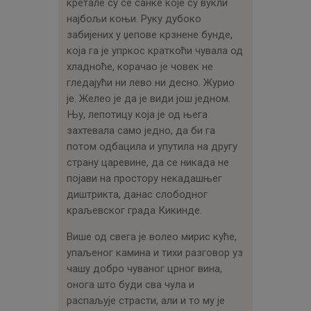
кретале су се санке које су вукли
најбољи коњи. Руку дубоко
забијених у џепове крзнене бунде,
која га је упркос краткоћи чувала од
хладноће, корачао је човек не
гледајући ни лево ни десно. Журио
је. Желео је да је види још једном.
Њу, лепотицу која је од њега
захтевала само једно, да би га
потом одбацила и упутила на другу
страну царевине, да се никада не
појави на простору некадашњег
диштрикта, данас слободног
краљевског града Кикинде.
Више од свега је волео мирис куће,
упаљеног камина и тихи разговор уз
чашу добро чуваног црног вина,
онога што буди сва чула и
распаљује страсти, али и то му је