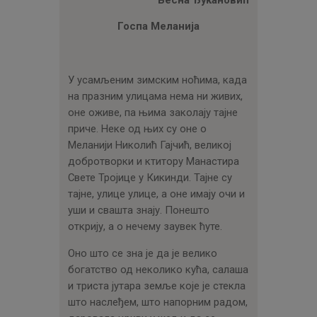
ЦЕНОВНИК
Госпа Меланија
ПИСМО
У усамљеним зимским ноћима, када
на празним улицама нема ни живих,
оне оживе, па њима заколају тајне
приче. Неке од њих су оне о
Меланији Николић Гајчић, великој
добротворки и ктитору Манастира
Свете Тројице у Кикинди. Тајне су
тајне, улице улице, а оне имају очи и
уши и свашта знају. Понешто
открију, а о нечему заувек ћуте.
Оно што се зна је да је велико
богатство од неколико кућа, салаша
и триста јутара земље које је стекла
што наслеђем, што напорним радом,