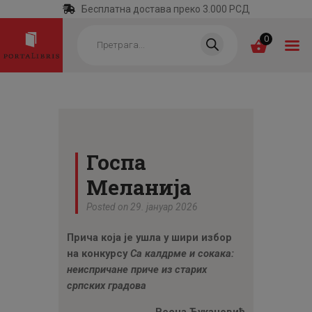
Бесплатна достава преко 3.000 РСД
Products
search
0
ПОЧЕТНА
КАТЕГОРИЈЕ
Госпа
НАЈПРОДАВАНИЈЕ
Меланија
НОВЕ КЊИГЕ
Posted on 29. јануар 2026
ОТРГНУТО ОД
Прича која је ушла у шири избор
ЗАБОРАВА
на конкурсу
Са калдрме и сокака:
АУТОРИ
неиспричане приче из старих
српских градова
АКТУЕЛНОСТИ
Весна Ђукановић