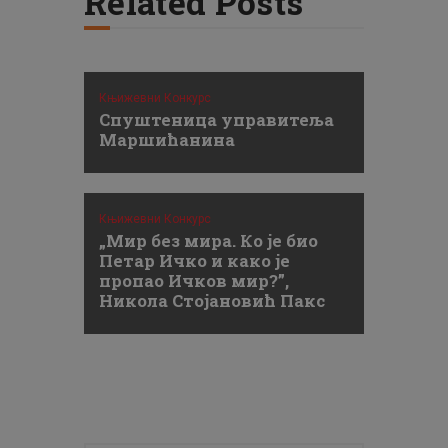
Related Posts
Књижевни Конкурс
Спуштеница управитеља
Маршићанина
Књижевни Конкурс
„Мир без мира. Ко је био
Петар Ичко и како је
пропао Ичков мир?”,
Никола Стојановић Пакс