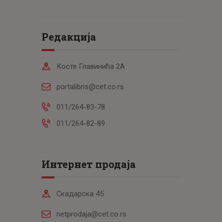
Редакција
Косте Главинића 2А
portalibris@cet.co.rs
011/264-83-78
011/264-82-89
Интернет продаја
Скадарска 45
netprodaja@cet.co.rs