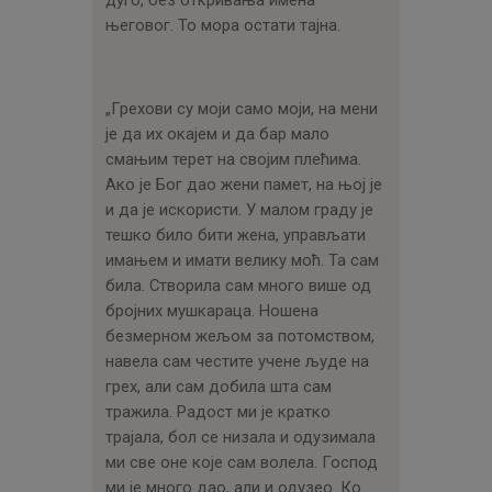
дуго, без откривања имена
његовог. То мора остати тајна.
„Грехови су моји само моји, на мени
је да их окајем и да бар мало
смањим терет на својим плећима.
Ако је Бог дао жени памет, на њој је
и да је искористи. У малом граду је
тешко било бити жена, управљати
имањем и имати велику моћ. Та сам
била. Створила сам много више од
бројних мушкараца. Ношена
безмерном жељом за потомством,
навела сам честите учене људе на
грех, али сам добила шта сам
тражила. Радост ми је кратко
трајала, бол се низала и одузимала
ми све оне које сам волела. Господ
ми је много дао, али и одузео. Ко