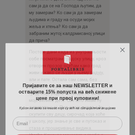
сам ја да се на Господа љутим, да
му замерам? Ко сам ја да замерам
људима и граду на осуди мојих
жеља и хтења? Ко сам ја да
забраним жутој калдрмисаној улици
да прича?
Постоје дани када из унутрашњости
собе посматрам градску улицу, кроз
отворен прозор осећам како град
живи и како се људи у њему радују,
али и пате. Остала сам сама, без
Пријавите се за наш NEWSLETTER и
игде икога свога, па одлучих: цео
остварите 15% попуста на већ снижене
град, моја родна Кикинда, ће бити
цене при првој куповини!
моје велико дете. Све што имам ћу
Купон не важи за књиге које су већ на специјалним акцијама
даривати њој. Под своје окриље ћу
скупити сву децу, сирочад која хоће
у школу, јер знање је све и путоказ и
стаза и проширивање видика.
Имаће Кикинда манастир и гробље,