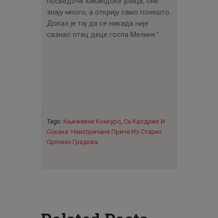
посведоче кикиндске улице, оне
знају много, а открију само понешто.
Доказ је тај да се никада није
сазнао отац деце госпа Мелине.”
Tags:
Књижевни Конкурс
,
Са Калдрме И
Сокака: Неиспричане Приче Из Старих
Српских Градова