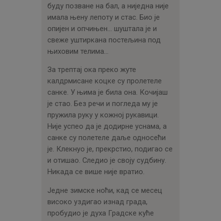
буду позване на бал, а ниједна није
имала њену лепоту и стас. Био је
опијен и опчињен… шуштала је и
свеже уштиркана постељина под
њиховим телима…
За трептај ока преко жуте
калдрмисане коцке су пролетеле
санке. У њима је била она. Кочијаш
је стао. Без речи и погледа му је
пружила руку у кожној рукавици.
Није успео да је додирне уснама, а
санке су полетеле даље односећи
је. Клекнуо је, прекрстио, подигао се
и отишао. Следио је своју судбину.
Никада се више није вратио.
Једне зимске ноћи, кад се месец
високо уздигао изнад града,
пробудио је духа Градске куће