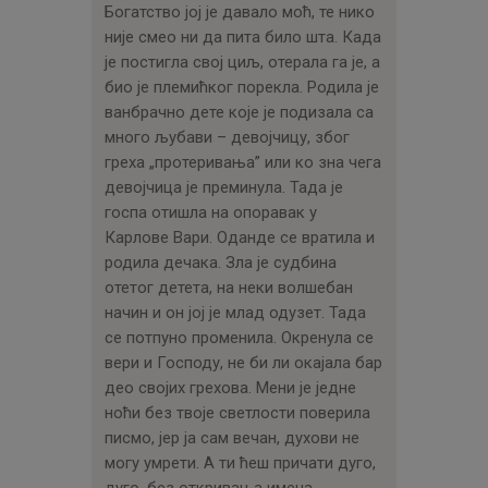
Богатство јој је давало моћ, те нико
није смео ни да пита било шта. Када
је постигла свој циљ, отерала га је, а
био је племићког порекла. Родила је
ванбрачно дете које је подизала са
много љубави – девојчицу, због
греха „протеривања” или ко зна чега
девојчица је преминула. Тада је
госпа отишла на опоравак у
Карлове Вари. Оданде се вратила и
родила дечака. Зла је судбина
отетог детета, на неки волшебан
начин и он јој је млад одузет. Тада
се потпуно променила. Окренула се
вери и Господу, не би ли окајала бар
део својих грехова. Мени је једне
ноћи без твоје светлости поверила
писмо, јер ја сам вечан, духови не
могу умрети. А ти ћеш причати дуго,