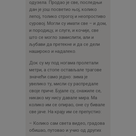
одузела. Продао је све, последњи
дан је још посветио њој, колико
лепој, толико строгој и неопростиво
суровој. Могли су имати све – и дом,
и породицу, и слуге, и кочије, све
што се могло замислити, али и
љубави да претекне и да се дели
нашироко и надалеко.
Док су му под ногама пролетали
метри, а стопе остављале трагове
значећи само једно: зима је
увелико ту, мисли су распредале
своје приче. Бујале су, снажиле се,
никако му нису давале мира. Ма
колико им се опирао, оне су бивале
све јаче. На крају им се препустио:
– Колико сам света видео, градова
обишао, путовао и учио од других