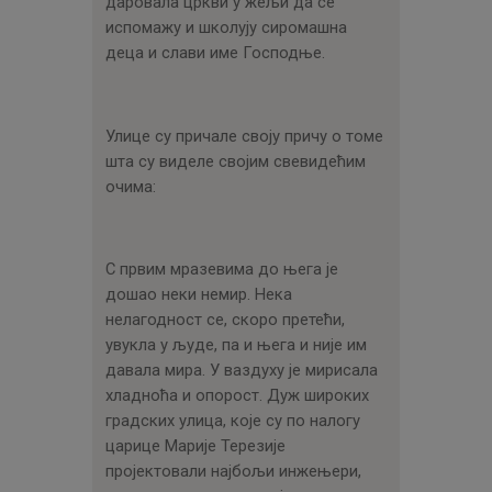
даровала цркви у жељи да се
испомажу и школују сиромашна
деца и слави име Господње.
Улице су причале своју причу о томе
шта су виделе својим свевидећим
очима:
С првим мразевима до њега је
дошао неки немир. Нека
нелагодност се, скоро претећи,
увукла у људе, па и њега и није им
давала мира. У ваздуху је мирисала
хладноћа и опорост. Дуж широких
градских улица, које су по налогу
царице Марије Терезије
пројектовали најбољи инжењери,