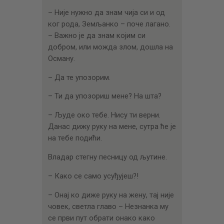
– Није нужно да знам чија си и од
ког рода, Земљанко – поче лагано.
– Важно је да знам којим си
добром, или можда злом, дошла на
Осману.
– Да те упозорим.
– Ти да упозориш мене? На шта?
– Људе око тебе. Нису ти верни.
Данас дижу руку на мене, сутра ће је
на тебе подићи.
Владар стегну песницу од љутине.
– Како се само усуђујеш?!
– Онај ко диже руку на жену, тај није
човек, светла главо – Незнанка му
се први пут обрати онако како