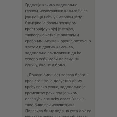
Грдосија климну задовољно
главом, израчунавши колико ће се
још новца наћи у његовом џепу.
Одмерио је брзим погледом
просторију у којој је стајао,
таписерије исткане златним и
сребрним нитима и оружје опточено
златом и драгим камењем,
задовољно закључивши да ће
ускоро себи моћи да приушти
сличну, ако не и бољу.
– Донели смо шест товара блага –
пре него што је допустио да му
пређу преко усана, задовољно је
премештао речи под језиком,
осећајући све већу сласт. Увек је
тако било при извештајима.
Полазила би му вода на уста док се