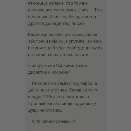
етикеција налаже, без трунке
презира или сарказма у гласу. – То и
сам знаш. Иначе не би тражио од
другога да ради твој посао.
Владар је ошину погледом, али не
због речи које му је упутила, јер беху
истините, већ због слободе да му их
на такав начин у очи саопшти.
– Јесу ли све Српкиње такве,
директне и искрене?
– Покорио си Земљу, мој народ, а
да га ниси упознао. Какав си ти то
владар? Због тога сам дошла.
Пропашћеш ако своје поданике у
душу не упознаш.
– А ти своје познајеш?!