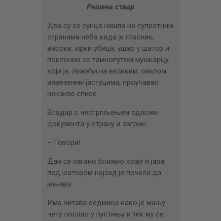
ЦЕНОВНИК
Решена ствар
ПИСМО
Два су се сунца нашла на супротним
странама неба када је гласник,
високи, мрки убица, ушао у шатор и
поклонио се тамнопутом мушкарцу
који је, лежећи на великим, свилом
извезеним јастуцима, проучавао
некакве списе.
Владар с нестрпљењем одложи
документа у страну и загрме:
– Говори!
Дан се лагано ближио крају и јара
под шатором најзад је почела да
јењава.
Има читава седмица како је мању
чету послао у пустињу и тек му се