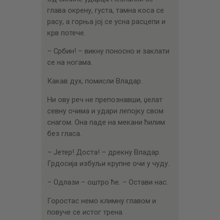
глава окрену, густа, тамна коса се
расу, а горња јој се усна расцепи и
крв потече.
– Србин! – викну поносно и заклати
се на ногама.
Какав дух, помисли Владар.
Ни ову реч не препознавши, џелат
севну очима и удари лепојку свом
снагом. Она паде на мекани ћилим
без гласа.
– Јетер! Доста! – дрекну Владар.
Грдосија избуљи крупне очи у чуду.
– Одлази – оштро ће. – Остави нас.
Горостас немо климну главом и
повуче се истог трена.