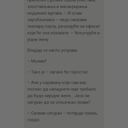
присећао сурових сцена убистава,
злостављања и масакрирања
недужних жртава. – И осам
заробљеника – овде направи
значајну паузу, рачунајући на ефекат
који ће она изазвати. – Укључујући и
једну жену.
Владар се нагло усправи.
– Молим?
– Тако је – лагано ће горостас.
– Али у каравану који сам вас
послао да нападнете није требало
да буде ниједне жене… Јеси ли
сигуран да си опљачкао прави?
– Сасвим сигуран – потврди грмаљ
гордо.