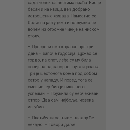
сада човек са вестима враћа. Био је
бесан и на ивици, већ добрано
истрошених, живаца. Наместио се
боље на јастуцима и послужио се
воћем из огромне чиније на ниском
столу.
– Пресрели смо караван пре три
дана – започе грдосија. Држао се
гордо, па опет, леђа су му била
повијена од напорног пута и јахања.
Три је шестонога коња под собом
сатро у нападу. И поред тога се
смешио јер био је више него
успешан. – Пружили су неочекиван
отпор. Два сам, најбоља, човека
изгубио.
– Платићу ти за њих – владар ће
нехајно. – Говори даље.