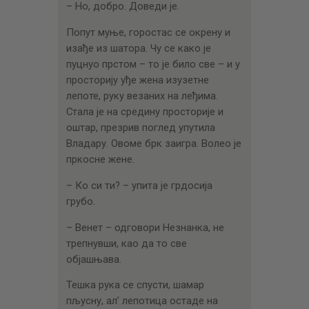
– Но, добро. Доведи је.
Попут муње, горостас се окрену и
изађе из шатора. Чу се како је
пуцнуо прстом – то је било све – и у
просторију уђе жена изузетне
лепоте, руку везаних на леђима.
Стала је на средину просторије и
оштар, презрив поглед упутила
Владару. Овоме брк заигра. Волео је
пркосне жене.
– Ко си ти? – упита је грдосија
грубо.
– Венет – одговори Незнанка, не
трепнувши, као да то све
објашњава.
Тешка рука се спусти, шамар
пљусну, ал’ лепотица остаде на