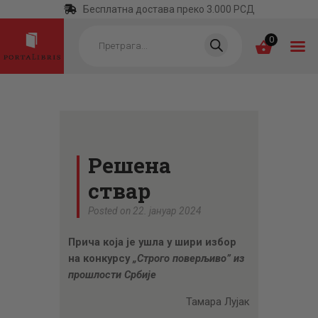
Бесплатна достава преко 3.000 РСД
Products
search
0
ПОЧЕТНА
КАТЕГОРИЈЕ
Решена
НАЈПРОДАВАНИЈЕ
ствар
НОВЕ КЊИГЕ
Posted on 22. јануар 2024
ОТРГНУТО ОД
Прича која је ушла у шири избор
ЗАБОРАВА
на конкурсу
„Строго поверљиво” из
АУТОРИ
прошлости Србије
АКТУЕЛНОСТИ
Тамара Лујак