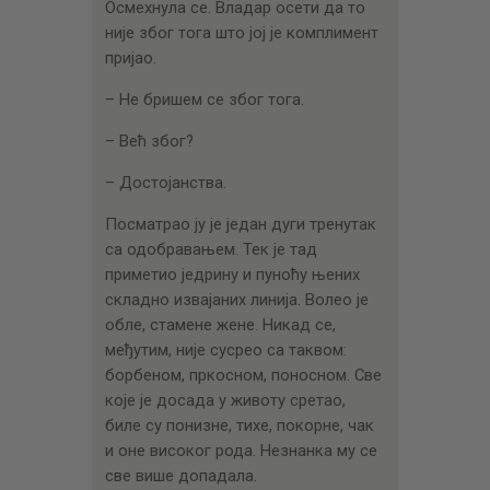
Осмехнула се. Владар осети да то
није због тога што јој је комплимент
пријао.
– Не бришем се због тога.
– Већ због?
– Достојанства.
Посматрао ју је један дуги тренутак
са одобравањем. Тек је тад
приметио једрину и пуноћу њених
складно извајаних линија. Волео је
обле, стамене жене. Никад се,
међутим, није сусрео са таквом:
борбеном, пркосном, поносном. Све
које је досада у животу сретао,
биле су понизне, тихе, покорне, чак
и оне високог рода. Незнанка му се
све више допадала.