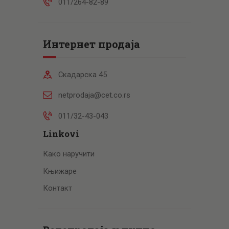
011/264-82-89
Интернет продаја
Скадарска 45
netprodaja@cet.co.rs
011/32-43-043
Linkovi
Како наручити
Књижаре
Контакт