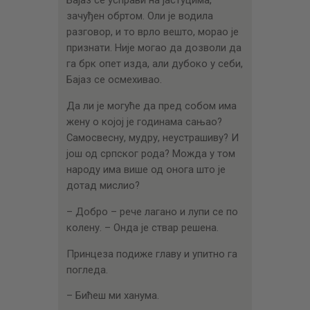
Бајаз се усправи на јастуцима,
зачуђен обртом. Оли је водила
разговор, и то врло вешто, морао је
признати. Није могао да дозволи да
га брк опет изда, али дубоко у себи,
Бајаз се осмехивао.
Да ли је могуће да пред собом има
жену о којој је годинама сањао?
Самосвесну, мудру, неустрашиву? И
још од српског рода? Можда у том
народу има више од онога што је
дотад мислио?
– Добро – рече лагано и лупи се по
колену. – Онда је ствар решена.
Принцеза подиже главу и упитно га
погледа.
– Бићеш ми ханума.