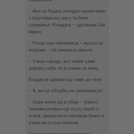
– Ако се будеш опходио према мени
с поштовањем, могу ти бити
слушкиња. И кадуна – одговори Оли
мирно.
– Рекао сам наложница – жустро је
исправи. – Не умишљај свашта.
– У мом народу, ако човек узме
девојку себи, он је узима за жену.
Владар је одмери од главе до пете.
– А, ако је обљуби, не оженивши је?
– Онда може да је убије – упркос
тешким речима које су јој сишле с
усана, принцеза се насмеши благо и
учини му се још лепшом.