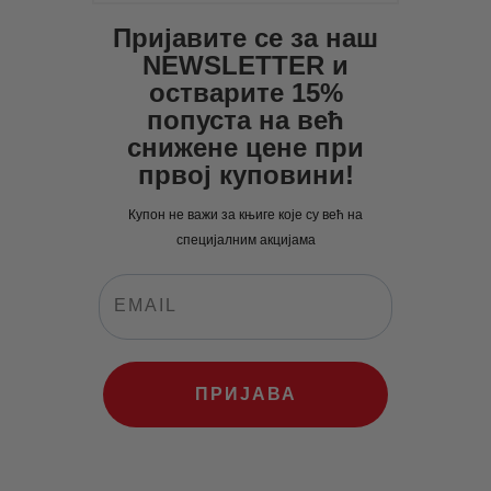
Пријавите се за наш
NEWSLETTER и
остварите 15%
попуста на већ
снижене цене при
првој куповини!
Купон не важи за књиге које су већ на
специјалним акцијама
ПРИЈАВА