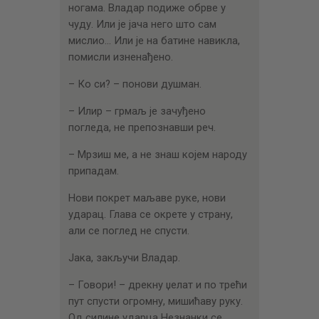
ногама. Владар подиже обрве у
чуду. Или је јача него што сам
мислио… Или је на батине навикла,
помисли изненађено.
– Ко си? – понови душман.
– Илир – грмаљ је зачуђено
погледа, не препознавши реч.
– Мрзиш ме, а не знаш којем народу
припадам.
Нови покрет маљаве руке, нови
ударац. Глава се окрете у страну,
али се поглед не спусти.
Јака, закључи Владар.
– Говори! – дрекну џелат и по трећи
пут спусти огромну, мишићаву руку.
Од силине ударца Незнанки се