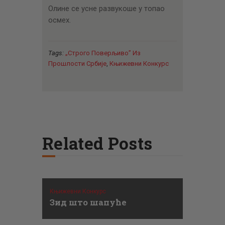
Олине се усне развукоше у топао
осмех.
Tags:
„Строго Поверљиво” Из
Прошлости Србије
,
Књижевни Конкурс
Related Posts
Књижевни Конкурс
Зид што шапуће