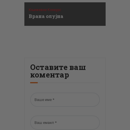
Књижевни Конкурс
Врана олујна
Оставите ваш
коментар