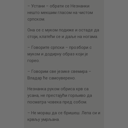
– Устани – обрати се Незнанки
нешто мекшим гласом на чистом
српском.
Она се с муком подиже и остаде да
стоји, клатећи се и даље на ногама.
– Говорите српски – прозбори с
муком и додирну образ који је
горео.
– Говорим све језике свемира –
Владар ће самоуверено.
Незнанка руком обриса крв са
усана, не престајући горљиво да
посматра човека пред собом.
– Не мораш да се бришеш. Лепа си и
крвљу умрљана.