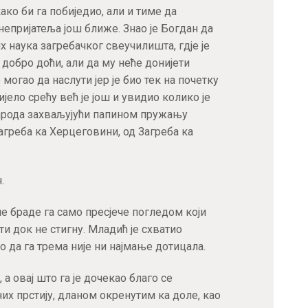
остварите 15% попуста на већ снижене
ко би га побиједио, али и тиме да
цене при првој куповини!
непријатеља још ближе. Знао је Богдан да
х наука загребачког свеучилишта, гдје је
Купон не важи за књиге које су већ на специјалним акцијама
добро доћи, али да му неће донијети
е могао да наслути јер је био тек на почетку
ијело срећу већ је још и увидио колико је
народа захваљујући папином пружању
Загреба ка Херцеговини, од Загреба ка
ПРИЈАВА
.
е браде га само пресјече погледом који
ути док не стигну. Младић је схватио
о да га трема није ни најмање дотицала.
а овај што га је дочекао благо се
х прстију, дланом окренутим ка доле, као