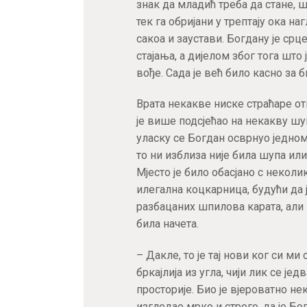
знак да младић треба да стане, ш
тек га обријани у трептају ока 
сакоа и заустави. Богдану је срц
стајања, а дијелом због тога што 
вође. Сада је већ било касно за 
Врата некакве ниске страћаре отв
је више подсјећао на некакву шу
уласку се Богдан осврнуо једном
то ни изблиза није била шупа или
Мјесто је било обасјано с некол
илегална коцкарница, будући да 
разбацаних шпилова карата, али и
била начета.
– Дакле, то је тај нови ког си м
бркајлија из угла, чији лик се ј
просторије. Био је вјероватно не
изгледао мрко и строго, да је Бо