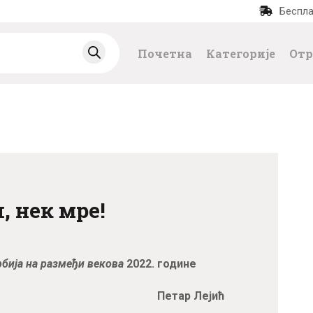
Беспла
ПОЧЕТНА
Почетна
Категорије
Отр
КАТЕГОРИЈЕ
НАЈПРОДАВАНИЈ
Е
НОВЕ КЊИГЕ
, нек мре!
ОТРГНУТО ОД
ЗАБОРАВА
бија на размеђи векова
2022. године
АУТОРИ
Петар Лејић