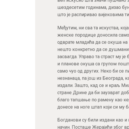
већ искусио шта значи пушчано зр
шездесетим годинама, дизао бун
што је распиривао вијековима ти
Међутим, ни сва та искуства, која
женске породице доносила само 
одврате младића да се окуша на 
нешто конкретно да се душманин
засвагда. Управо та страст му је
и планове окуша са групом пошто
само чуо од других. Неко би се 
незнанаца, па још из Београда, к
издали. Зашто, кад се и краљ Ми
стране Дрине да би заузврат доб
благо тапшање по рамену као кер
донесе на ноге штап који си му 
Богданови су били издани као и м
начин. Посташе Жерајићи због в