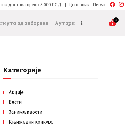
тна достава преко 3.000 РСД
Ценовник
Писмо
0
гнуто од заборава
Аутори
Категорије
Акције
Вести
Занимљивости
Књижевни конкурс