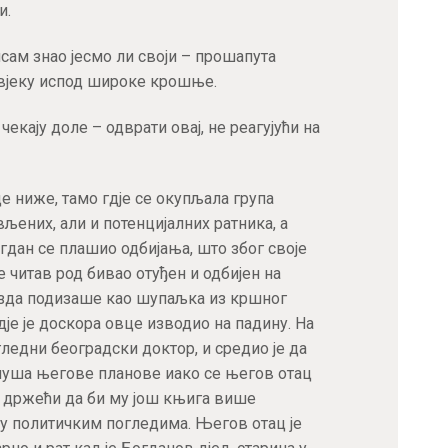
и.
нисам знао јесмо ли своји – прошапута
овјеку испод широке крошње.
екају доле – одврати овај, не реагујући на
це ниже, тамо гдје се окупљала група
ених, али и потенцијалних ратника, а
огдан се плашио одбијања, што због своје
е читав род бивао отуђен и одбијен на
вазда подизаше као шупаљка из кршног
је је доскора овце изводио на падину. На
 угледни београдски доктор, и средио је да
луша његове планове иако се његов отац
, држећи да би му још књига више
у политичким погледима. Његов отац је