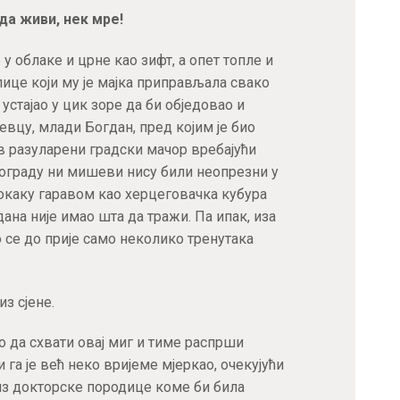
АКТУЕЛНОСТИ
да живи, нек мре!
 у облаке и црне као зифт, а опет топле и
ЦЕНОВНИК
лице који му је мајка приправљала свако
к устајао у цик зоре да би обједовао и
ПИСМО
вцу, млади Богдан, пред којим је био
ав разуларени градски мачор вребајући
ограду ни мишеви нису били неопрезни у
окаку гаравом као херцеговачка кубура
ана није имао шта да тражи. Па ипак, иза
о се до прије само неколико тренутака
з сјене.
го да схвати овај миг и тиме распрши
и га је већ неко вријеме мјеркао, очекујући
из докторске породице коме би била