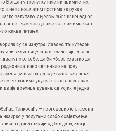
то Богдан у тренутку није ни примијетио,
нагло шчепа кошчатим прстима за рукав
е нагло залупало, дијелом због изненадног
је постао свјестан да није знао ни име свог
било каква питања.
орила су се изнутра. Извана, тај кућерак
пу или радионицу неког казанџије, али по
-двапут око себе, да би убрзо схватио да
 радионица, како се чинило на прву.
ико фењера и изгледало је више као нека
је по столовима унутра стајало неколико
 двије врећице дувана, од којих је једна
и обећао, Танкосићу – проговорио је стамени
едва назирао у полутами слабо освјетљење
колико година старији од Богдана, али је
гдан скоро зажалио јер је помислио да он