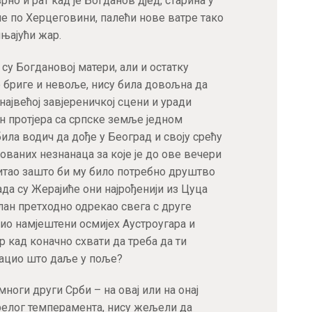
но и рат кад је Богданов дјед, старина у
е по Херцеговини, палећи нове ватре тако
њајући жар.
 су Богдановој матери, али и остатку
бриге и невоље, нису била довољна да
највећој завјереничкој сцени и уради
 протјера са српске земље једном
 била водич да дође у Београд и своју срећу
ваних незнанаца за које је до ове вечери
питао зашто би му било потребно друштво
ада су Жерајиће они најрођенији из Цуца
лан претходно одрекао свега с друге
ио намјештени осмијех Аустроугара и
 кад коначно схвати да треба да ти
бацио што даље у поље?
ноги други Срби – на овај или на онај
релог темперамента, нису жељели да