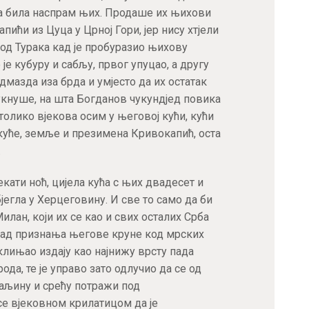
ила била наспрам њих. Продаше их њихови
пићи из Цуца у Црној Гори, јер нису хтјели
од Турака кад је пробуразио њихову
 је кубуру и сабљу, првог упуцао, а другу
одмазда иза брда и умјесто да их остатак
укнуше, на шта Богданов чукундјед повика
олико вјекова осим у његовој кући, кући
д куће, земље и презимена Кривокапић, оста
.
екати ноћ, цијела кућа с њих двадесет и
јегла у Херцеговину. И све то само да би
лан, који их се као и свих осталих Срба
рад признања његове круне код мрских
оклињао издају као најнижу врсту пада
рода, те је управо зато одлучио да се од
даљину и срећу потражи под
Пријавите се за наш NEWSLETTER и
се вјековном крилатицом да је