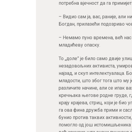
потребна вјечност да га примијет
– Видио сам ја, вас, раније, али 
Богдан, прилазећи подозриво ч
– Немамо пуно времена, већ нас ч
младићеву опаску.
То „доле” је било само двије ули
незадовољних активиста, умировљ
најзад, и скуп интелектуалаца. Б
младости, што због тога што му ј
различите начине, али се ипак 
кречњака његове родне груде, гд
крају крајева, стриц, који је био
га ова фина дружба прими и сас
бунио против таквих активности
помогло од још истомишљеника 