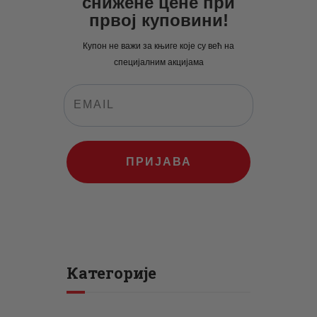
снижене цене при
првој куповини!
Купон не важи за књиге које су већ на
специјалним акцијама
ПРИЈАВА
Категорије