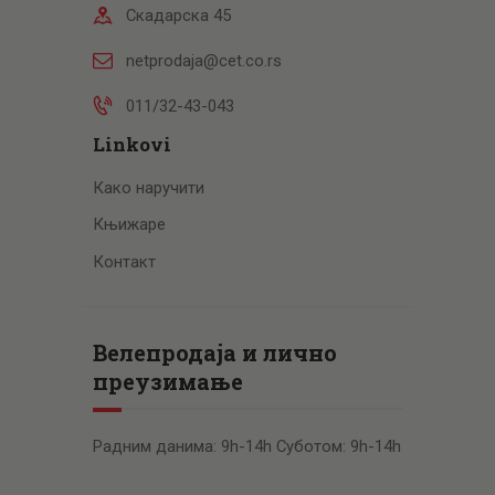
Скадарска 45
netprodaja@cet.co.rs
011/32-43-043
Linkovi
Како наручити
Књижаре
Контакт
Велепродаја и лично
преузимање
Радним данима: 9h-14h Суботом: 9h-14h