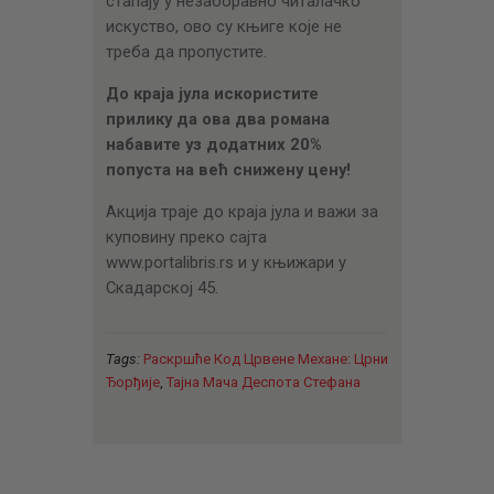
стапају у незаборавно читалачко
искуство, ово су књиге које не
треба да пропустите.
До краја јула искористите
прилику да ова два романа
набавите уз додатних 20%
попуста на већ снижену цену!
Акција траје до краја јула и важи за
куповину преко сајта
www.portalibris.rs и у књижари у
Скадарској 45.
Tags:
Раскршће Код Црвене Механе: Црни
Ђорђије
,
Тајна Мача Деспота Стефана