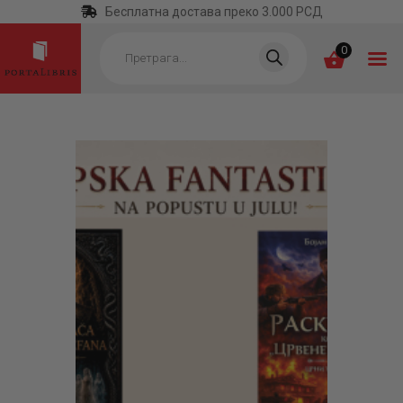
Бесплатна достава преко 3.000 РСД
Products
search
0
ПОЧЕТНА
КАТЕГОРИЈЕ
НАЈПРОДАВАНИЈЕ
НОВЕ КЊИГЕ
ОТРГНУТО ОД
ЗАБОРАВА
АУТОРИ
АКТУЕЛНОСТИ