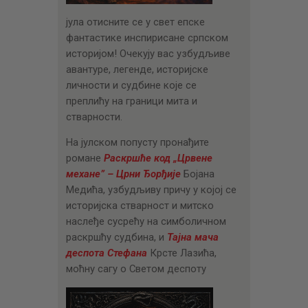
јула отисните се у свет епске
фантастике инспирисане српском
историјом! Очекују вас узбудљиве
авантуре, легенде, историјске
личности и судбине које се
преплићу на граници мита и
стварности.
На јулском попусту пронађите
романе
Раскршће код „Црвене
механе” – Црни Ђорђије
Бојана
Медића, узбудљиву причу у којој се
историјска стварност и митско
наслеђе сусрећу на симболичном
раскршћу судбина, и
Тајна мача
деспота Стефана
Крсте Лазића,
моћну сагу о Светом деспоту