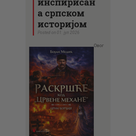
инспирисан
а српском
историјом
Posted on 01. јул 2026
Овог