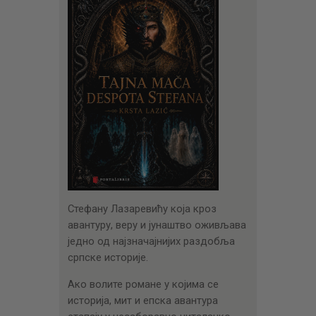
Стефану Лазаревићу која кроз
авантуру, веру и јунаштво оживљава
једно од најзначајнијих раздобља
српске историје.
Ако волите романе у којима се
историја, мит и епска авантура