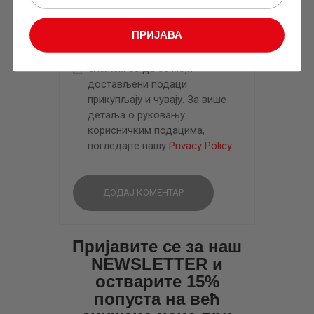
ПРИЈАВА
Слажем се да се моји
достављени подаци
прикупљају и чувају. За више
детаља о руковању
корисничким подацима,
погледајте нашу
Privacy Policy
.
Пријавите се за наш
NEWSLETTER и
остварите 15%
попуста на већ