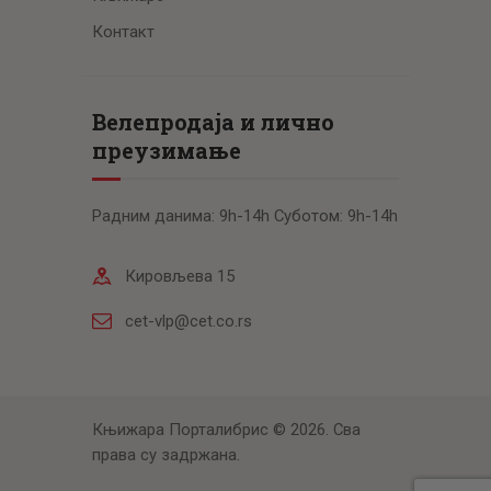
Контакт
Велепродаја и лично
преузимање
Радним данима: 9h-14h Суботом: 9h-14h
Кировљева 15
cet-vlp@cet.co.rs
Књижара Порталибрис © 2026. Сва
права су задржана.