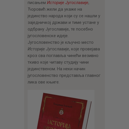
писањем
Историје Југославије
,
Ћоровић жели да укаже на
јединство народа који су се нашли у
заједничкој држави и тиме устане у
одбрану Југославије, те посебно
југословенске идеје.
Југословенство је кључно место
Историје Југославије
, које провејава
кроз сва поглавља чинећи везивно
ткиво које читаву студију чини
јединственом. На неки начин
југословенство представља главног
лика ове књиге.