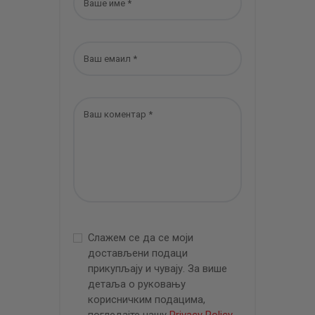
Слажем се да се моји
достављени подаци
прикупљају и чувају. За више
детаља о руковању
корисничким подацима,