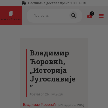
Бесплатна достава преко 3.000 РСД
Products
search
0
ПОЧЕТНА
КАТЕГОРИЈЕ
Владимир
НАЈПРОДАВАНИЈЕ
Ћоровић,
НОВЕ КЊИГЕ
„Историја
ОТРГНУТО ОД
Југославије
ЗАБОРАВА
”
АУТОРИ
Posted on 26. јун 2020
АКТУЕЛНОСТИ
Владимир Ћоровић
припада великој