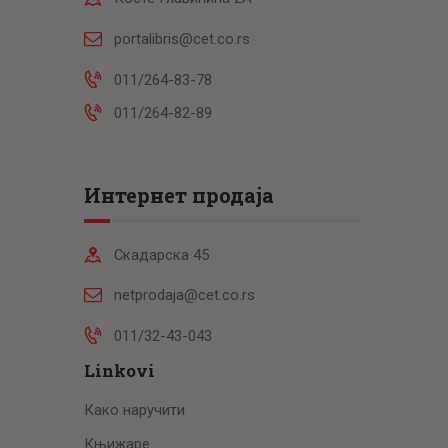
portalibris@cet.co.rs
011/264-83-78
011/264-82-89
Интернет продаја
Скадарска 45
netprodaja@cet.co.rs
011/32-43-043
Linkovi
Како наручити
Књижаре