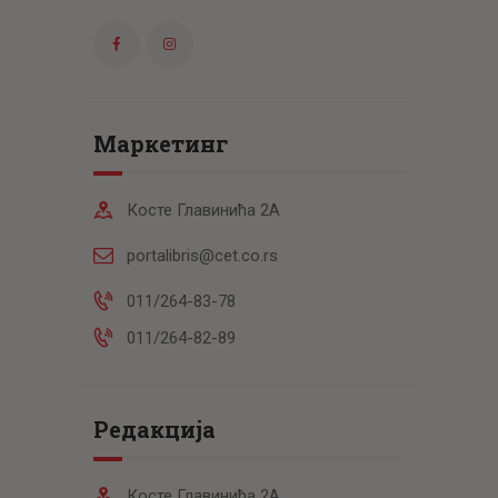
Маркетинг
Косте Главинића 2А
portalibris@cet.co.rs
011/264-83-78
011/264-82-89
Редакција
Косте Главинића 2А