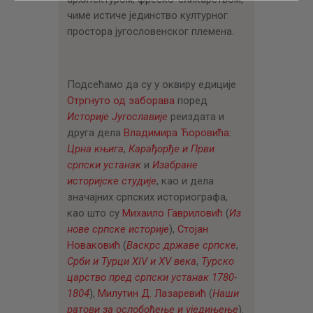
чиме истиче јединство културног
простора југословенског племена.
Подсећамо да су у оквиру едиције
Отргнуто од заборава
поред
Историје Југославије
реиздата и
друга дела
Владимира Ћоровића
:
Црна књига
,
Карађорђе и Први
српски устанак
и
Изабране
историјске студије
, као и дела
значајних српских историографа,
као што су
Михаило Гавриловић
(
Из
нове српске историје
),
Стојан
Новаковић
(
Васкрс државе српске
,
Срби и Турци XIV и XV века
,
Турско
царство пред српски устанак 1780-
1804
),
Милутин Д. Лазаревић
(
Наши
ратови за ослобођење и уједињење
).