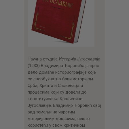
Научна студија
Историја Југославије
(1933) Владимира Ћоровића је прво
дело домаће историографије које
се свеобухватно бави историјом
Срба, Хрвата и Словенаца и
процесима који су довели до
конституисања Краљевине
Југославије. Владимир Ћоровић свој
рад темељи на чврстим
материјалним доказима, вешто
користећи у свом критичком