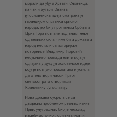
морали да уђу и Хрвати, Словенци,
па чак и Бугари. Оваква
југословенска идеја сматрана је
гаранцијом опстанка српског
народа, јер би у противном Србија и
Црна Гора потпале под власт неке
од великих сила, чиме би и држава и
народ нестали са историјске
позорнице. Владимир Ћоровић
несумњиво припада елити која је
одгајана у духу југословенске идеје,
коју је потпуно прихватила и успела
да отелотвори након Првог
светског рата створивши
Краљевину Југославију.
Нова држава сусрела се са
двојаким проблемом реалполитике.
Први, унутрашњи, био је несклад
између источног, оријенталног, и