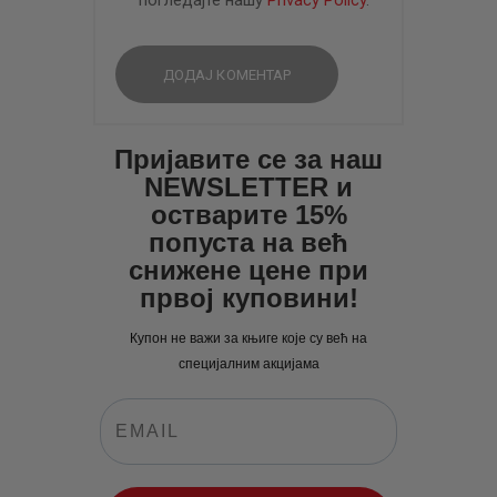
погледајте нашу
Privacy Policy
.
Пријавите се за наш
NEWSLETTER и
остварите 15%
попуста на већ
снижене цене при
првој куповини!
Купон не важи за књиге које су већ на
специјалним акцијама