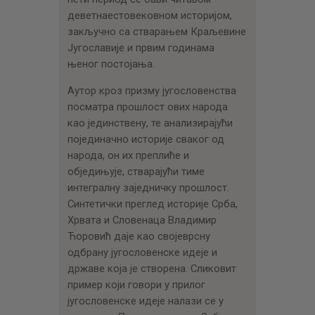
деветнаестовековном историјом,
закључно са стварањем Краљевине
Југославије и првим годинама
њеног постојања.
Аутор кроз призму југословенства
посматра прошлост ових народа
као јединствену, те анализирајући
појединачно историје сваког од
народа, он их преплиће и
обједињује, стварајући тиме
интегралну заједничку прошлост.
Синтетички преглед историје Срба,
Хрвата и Словенаца Владимир
Ћоровић даје као својеврсну
одбрану југословенске идеје и
државе која је створена. Сликовит
пример који говори у прилог
југословенске идеје налази се у