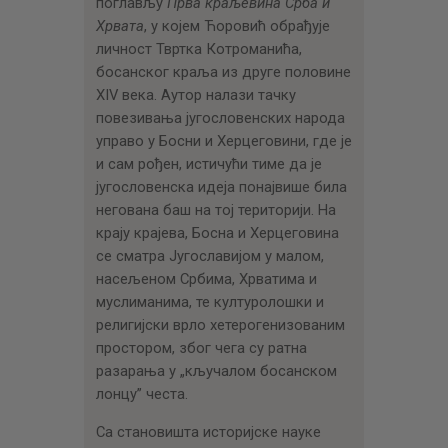
поглављу
Прва краљевина Срба и
Хрвата
, у којем Ћоровић обрађује
личност Твртка Котроманића,
босанског краља из друге половине
XIV века. Аутор налази тачку
повезивања југословенских народа
управо у Босни и Херцеговини, где је
и сам рођен, истичући тиме да је
југословенска идеја понајвише била
негована баш на тој територији. На
крају крајева, Босна и Херцеговина
се сматра Југославијом у малом,
насељеном Србима, Хрватима и
муслиманима, те културолошки и
религијски врло хетерогенизованим
простором, због чега су ратна
разарања у „кључалом босанском
лонцу” честа.
Са становишта историјске науке