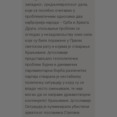
западног, средњеевропског дела,
који се посебно очитавао у
проблематичним односима два
најбројнија народа – Срба и Хрвата.
Други, спољашњи проблем се
огледао у незадовољству оних сила
које су биле поражене у Првом
светском рату и којима је стварање
Краљевине Југославије
представљало геополитички
проблем. Бурна и динамична
парламентарна борба различитих
партија стварала је нестабилну
политичку ситуацију у којој су се
владе често смењивале, те није
могао да се направи државотворни
континуитет Краљевине Југославије.
Ситуација је кулминирала убиством
хрватског посланика Стјепана