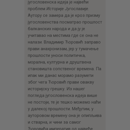
југословенска идеја је највећи
проблем
Историје Југославије
.
Аутору се замера да је кроз призму
југословенства посматрао прошлост
балканских народа и да ју је
учитавао на местима где се она не
налази. Владимир Ћоровић заправо
прави анахронизам, јер у тумачење
прошлости уноси политичка,
морална, културна и друштвена
становишта сопственог времена. Па
ипак ми данас морамо разумети
због чега Ћоровић прави овакву
историјску грешку. Из нашег
погледа југословенска идеја више
не постоји, те је тешко можемо наћи
у далекој прошлости. Међутим, у
ауторовом времену она је опипљива
и стварна, и чини за самог
Ћоровића императив од највеће