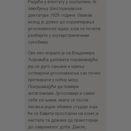
Радића у атентату у скупштини, те
завођењу Шестојануарске
диктатуре 1929. године. Овакав
исход је довео до корумпирања
југословенске идеје, која се почела
разбијати у унутарстраначким
сукобима.
Све ово морало је на Владимира
Ћоровића деловати поражавајуће,
јер се дуго сањани и крвљу
остварени југословенски сан почео
претварати у ноћну мору.
Покушавајући да помири
антагонизме Југославије и самог
себе са њима, хвата се посла
писања једне обимне студије која
ће се бавити простором на коме је
настала та држава од праисторије
до савременог доба. Дакле,