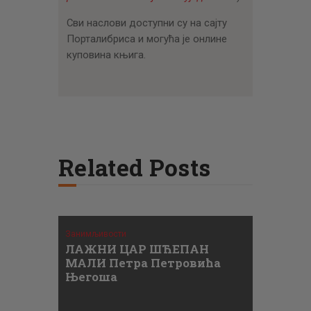
Сви наслови доступни су на сајту
Порталибриса и могућа је онлине
куповина књига.
Related Posts
Занимљивости
ЛАЖНИ ЦАР ШЋЕПАН
МАЛИ Петра Петровића
Његоша