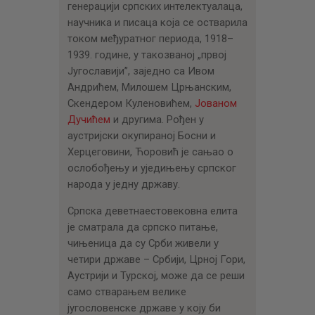
ЦЕНОВНИК
генерацији српских интелектуалаца,
научника и писаца која се остварила
ПИСМО
током међуратног периода, 1918–
1939. године, у такозваној „првој
Југославији”, заједно са Ивом
Андрићем, Милошем Црњанским,
Скендером Куленовићем,
Јованом
Дучићем
и другима. Рођен у
аустријски окупираној Босни и
Херцеговини, Ћоровић је сањао о
ослобођењу и уједињењу српског
народа у једну државу.
Српска деветнаестовековна елита
је сматрала да српско питање,
чињеница да су Срби живели у
четири државе – Србији, Црној Гори,
Аустрији и Турској, може да се реши
само стварањем велике
југословенске државе у коју би