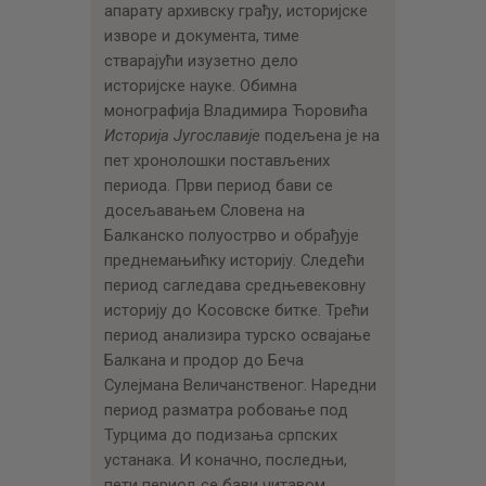
апарату архивску грађу, историјске
изворе и документа, тиме
стварајући изузетно дело
историјске науке. Обимна
монографија Владимира Ћоровића
Историја Југославије
подељена је на
пет хронолошки постављених
периода. Први период бави се
досељавањем Словена на
Балканско полуострво и обрађује
преднемањићку историју. Следећи
период сагледава средњевековну
историју до Косовске битке. Трећи
период анализира турско освајање
Балкана и продор до Беча
Сулејмана Величанственог. Наредни
период разматра робовање под
Турцима до подизања српских
устанака. И коначно, последњи,
пети период се бави читавом