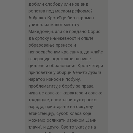
добили слободу или нов вид
ропства под маском реформе?
Анђелко Крстић је био скроман
учитељ из малог места у
Македонији, али се предано борио
да српску књижевност и опште
образовање пренесе и
непросвећеним крајевима, да млађе
генерације подстакне на више
циљеве и образовање. Кроз четири
приповетке у збирци
Вечито дужни
наратор износи и побуну,
проблематизује борбу за права,
чување српског карактера и српске
традиције, сломљени дух српског
народа, пристајање на оскудну
егзистенцију, сукоб класа које
можемо осликати изреком „Јачи
тлачи”, и друго. Све то указује на