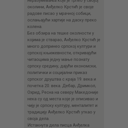
неразумевања које је трпео у својој
околини, Анђелко Крстић је своје
радове писао у мрачној собици,
ослањајући хартије на даску преко
колена.
Без обзира на тешке околности у
којима је стварао, Анђелко Крстић је
много допринео српској култури и
српској књижевности, откривајући
читаоцима једну мање познату
српску средину, дајући економски,
политички и социјални приказ
српског друштва с краја 19. века и
почетка 20. века. Дебар, Дримкол,
Охрид, Ресна на северу Македоније
нека су од места које је описивао и
чију је српску културу, менталитет и
традицију Анђелко Крстић уткао у
своја дела.
Истакнута дела писца Анђелка