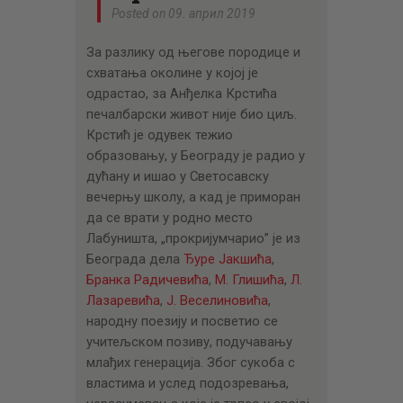
ЦЕНОВНИК
Posted on 09. април 2019
ПИСМО
За разлику од његове породице и
схватања околине у којој је
одрастао, за Анђелка Крстића
печалбарски живот није био циљ.
Крстић је одувек тежио
образовању, у Београду је радио у
дућану и ишао у Светосавску
вечерњу школу, а кад је приморан
да се врати у родно место
Лабуништа, „прокријумчарио” је из
Београда дела
Ђуре Јакшића
,
Бранка Радичевића
,
М. Глишића
,
Л.
Лазаревића
,
Ј. Веселиновића
,
народну поезију и посветио се
учитељском позиву, подучавању
млађих генерација. Због сукоба с
властима и услед подозревања,