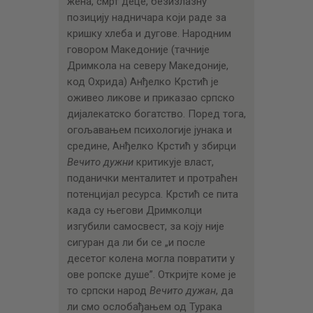
жена, смрт деце, безизлазну
позицију надничара који раде за
кришку хлеба и дугове. Народним
говором Македоније (тачније
Дримкола на северу Македоније,
код Охрида) Анђелко Крстић је
оживео ликове и приказао српско
дијалекатско богатство. Поред тога,
огољавањем психологије јунака и
средине, Анђелко Крстић у збирци
Вечито дужни
критикује власт,
поданички менталитет и протраћен
потенцијал ресурса. Крстић се пита
када су његови Дримколци
изгубили самосвест, за коју није
сигуран да ли би се „и после
десетог колена могла повратити у
ове ропске душе”. Откријте коме је
то српски народ
Вечито дужан
, да
ли смо ослобађањем од Турака