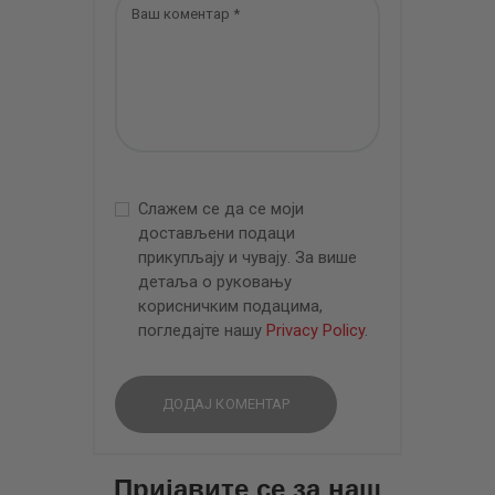
Слажем се да се моји
достављени подаци
прикупљају и чувају. За више
детаља о руковању
корисничким подацима,
погледајте нашу
Privacy Policy
.
Пријавите се за наш