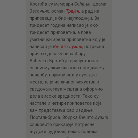
Крстића су мемоари
Сећања
, драма
Заточник
, роман
Трајан
, а рад на
приповеци је био најплоднији. За
тридесет година написао је око
тридесет приповетка, а прва
уметнички зрела приповетка коју је
написао је
Вечито дужни
, потресна
прича о дечаку печалбару.
Анђелко Крстић је присуствовао
слању мушких чланова породице у
печалбу, најамни рад у суседна
места, те је из личног искуства и
сведочанстава мештана оформио
дела високе вредности. Тако су
настале и четири приповетке које
вам представља ово издање
Порталибриса. Збирка
Вечито дужни
сликовито приказује потресне
људске судбине, тежак положај