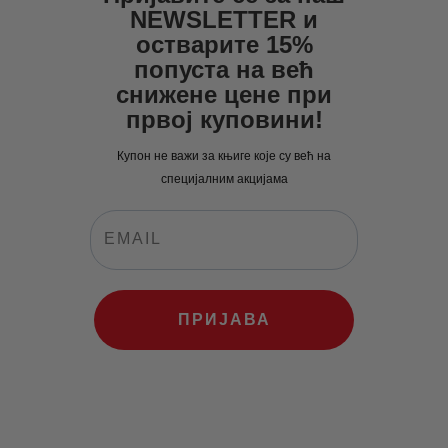
NEWSLETTER и
остварите 15%
попуста на већ
снижене цене при
првој куповини!
Купон не важи за књиге које су већ на
специјалним акцијама
ПРИЈАВА