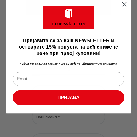
Пријавите се за наш NEWSLETTER и
остварите 15% попуста на већ снижене
цене при првој куповини!
Оставите ваш
коментар
Купон не важи за књиге које су већ на специјалним акцијама
ПРИЈАВА