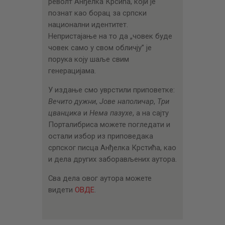
револт Анђелка Крсића, који је
познат као борац за српски
национални идентитет.
Непристајање на то да „човек буде
човек само у свом обличју” је
порука коју шаље свим
генерацијама.
У издање смо уврстили приповетке:
Вечито дужни
,
Јове наполичар
,
Три
цванцика
и
Нема пазухе
, а на сајту
Порталибриса можете погледати и
остали избор из приповедака
српског писца Анђелка Крстића, као
и дела других заборављених аутора.
Сва дела овог аутора можете
видети
ОВДЕ
.