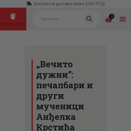
Бесплатна достава преко 3.000 РСД
Products
search
0
ПОЧЕТНА
КАТЕГОРИЈЕ
„Вечито
НАЈПРОДАВАНИЈЕ
дужни”:
НОВЕ КЊИГЕ
печалбари и
ОТРГНУТО ОД
други
ЗАБОРАВА
мученици
АУТОРИ
Анђелка
АКТУЕЛНОСТИ
Крстића