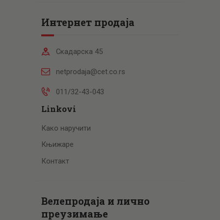
Интернет продаја
Скадарска 45
netprodaja@cet.co.rs
011/32-43-043
Linkovi
Како наручити
Књижаре
Контакт
Велепродаја и лично
преузимање