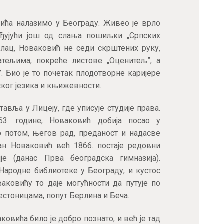
вића налазимо у Београду. Живео је врло
рађујући још од слања пошиљки „Српских
алац, Новаковић не седи скрштених руку,
јатељима, покреће листове „Оценитељ”, а
. Био је то почетак плодотворне каријере
ског језика и књижевности.
вља у Лицеју, где уписује студије права.
63. године, Новаковић добија посао у
о потом, његов рад, преданост и надасве
јан Новаковић већ 1866. постаје редовни
је (данас Прва београдска гимназија).
Народне библиотеке у Београду, и кустос
ваковићу то даје могућности да путује по
стоницама, попут Берлина и Беча.
ковића било је добро познато, и већ је тад