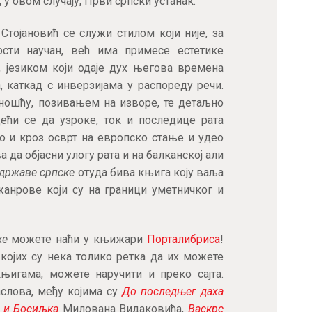
 у овом случају, Први српски устанак.
остварите 15% попуста на већ снижене
цене при првој куповини!
, Стојановић се служи стилом који није, за
ости научан, већ има примесе естетике
Купон не важи за књиге које су већ на специјалним акцијама
 језиком који одаје дух његова времена
 каткад с инверзијама у распореду речи.
тношћу, позивањем на изворе, те детаљно
дећи се да узроке, ток и последице рата
ПРИЈАВА
ко и кроз осврт на европско стање и удео
а да објасни улогу рата и на балканској али
 државе српске
отуда бива књига коју ваља
анрове који су на граници уметничког и
ке
можете наћи у књижари
Порталибриса
!
којих су нека толико ретка да их можете
њигама, можете наручити и преко сајта.
аслова, међу којима су
До последњег даха
 и Босиљка
Милована Видаковића,
Васкрс