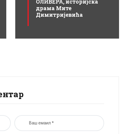
ОЛИВЕРА, историјска
драма Мите
Димитријевића
ентар