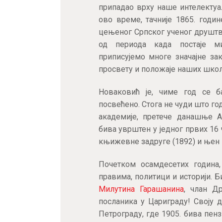
припадао врху наше интелектуал
ово време, тачније 1865. годин
цењеног Српског ученог друштв
од периода када постаје ми
приписујемо многе значајне за
просвету и положаје наших школ
Новаковић је, чиме год се б
посвећено. Стога не чуди што г
академије, претече данашње А
бива уврштен у једног првих 16 
књижевне задруге (1892) и њен
Почетком осамдесетих година
правима, политици и историји. 
Милутина Гарашанина
, члан Др
посланика у Цариграду! Своју д
Петрограду, где 1905. бива пенз