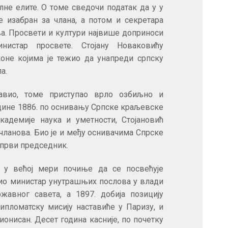
не елите. О томе сведочи податак да у у
е изабран за члана, а потом и секретара
а. Просвети и култури највише доприноси
нистар просвете. Стојану Новаковићу
коне којима је тежио да унапреди српску
а.
авио, томе приступао врло озбиљно и
одине 1886. по оснивању Српске краљевске
кадемије наука и уметности, Стојановић
чланова. Био је и међу оснивачима Спрске
 први председник.
, у већој мери почиње да се посвећује
Био министар унутрашњих послова у влади
жавног савета, а 1897. добија позицију
ипломатску мисију наставиће у Паризу, и
ионисан. Десет година касније, по почетку