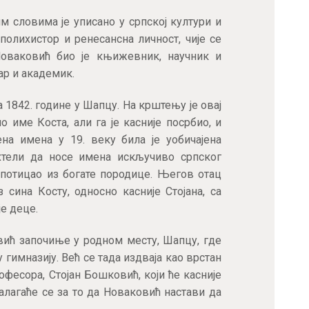
АКТУЕЛНОСТИ
 словима је уписано у српској култури и
 полихистор и ренесансна личност, чије се
ЦЕНОВНИК
Новаковић био је књижевник, научник и
ар и академик.
ПИСМО
 1842. године у Шапцу. На крштењу је овај
име Коста, али га је касније посрбио, и
на имена у 19. веку била је уобичајена
 хтели да носе имена искључиво српског
 потицао из богате породице. Његов отац
 сина Косту, односно касније Стојана, са
е деце.
вић започиње у родном месту, Шапцу, где
имназију. Већ се тада издваја као врстан
офесора, Стојан Бошковић, који ће касније
алагаће се за то да Новаковић настави да