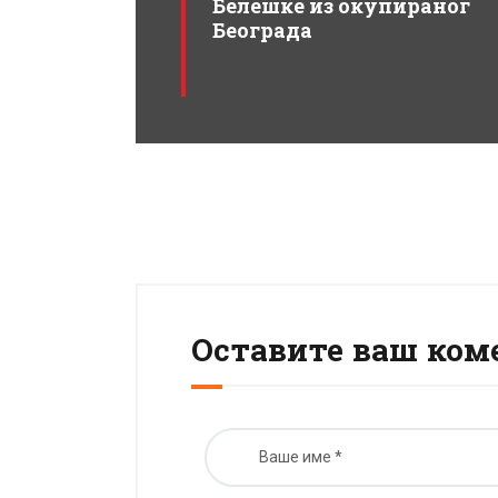
Белешке из окупираног
Београда
Оставите ваш ком