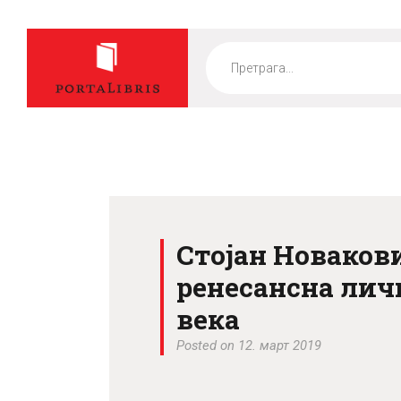
Products
search
Стојан Новакови
ренесансна личн
века
Posted on 12. март 2019