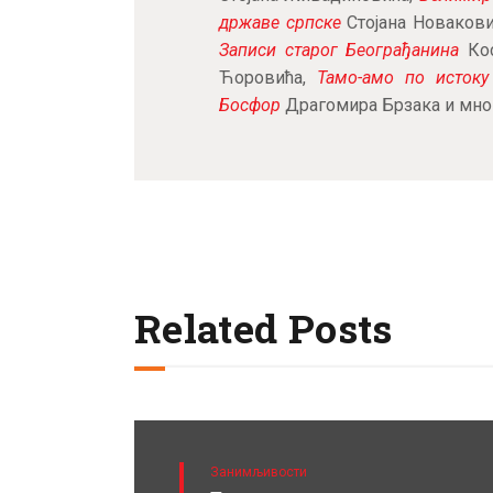
државе српске
Стојана Новаков
Записи старог Београђанина
Ко
Ћоровића,
Тамо-амо по истоку
Босфор
Драгомира Брзака и мног
Related Posts
Занимљивости