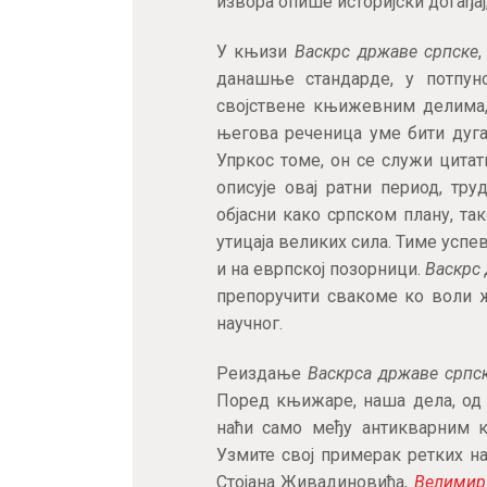
извора опише историјски догађај,
У књизи
Васкрс државе српске
данашње стандарде, у потпун
својствене књижевним делима,
његова реченица уме бити дуга,
Упркос томе, он се служи цита
описује овај ратни период, тру
објасни како српском плану, та
утицаја великих сила. Тиме успев
и на еврпској позорници.
Васкрс
препоручити свакоме ко воли ж
научног.
Реиздање
Васкрса државе српс
Поред књижаре, наша дела, од 
наћи само међу антикварним к
Узмите свој примерак ретких н
Стојана Живадиновића,
Велимир