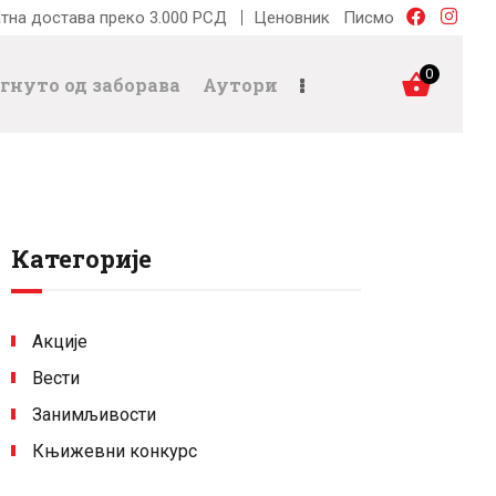
тна достава преко 3.000 РСД
Ценовник
Писмо
0
гнуто од заборава
Аутори
Категорије
Акције
Вести
Занимљивости
Књижевни конкурс