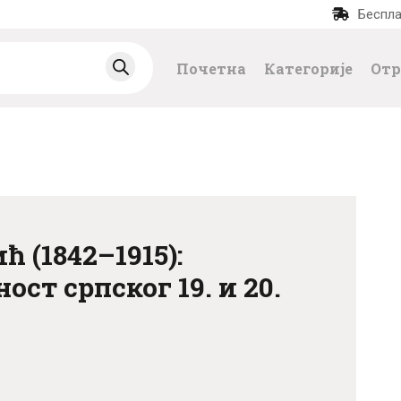
Беспла
ПОЧЕТНА
Почетна
Категорије
Отр
КАТЕГОРИЈЕ
НАЈПРОДАВАНИЈ
Е
НОВЕ КЊИГЕ
ћ (1842–1915):
ОТРГНУТО ОД
ост српског 19. и 20.
ЗАБОРАВА
АУТОРИ