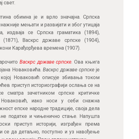
ј свет.
тина обимна је и врло значајна. Српска
нажније мењати и развијати и због утицаја
а, издваја се Српска граматика (1894),
 (1871), Васкрс државе српске (1904),
кони Карађорђева времена (1907).
нарочито
Васкрс државе српске
. Ова књига
ојана Новаковића.
Васкрс државе српске
је
у којој Новаковић описује збивања током
ићев приступ историографији ослања се на
се сматра зачетником српске критичке
ан Новаковић, иако носи у себи снажна
ност епске народне традиције, своја дела
вне податке и чињенично стање. Напушта
рски приступ историји, изграђен према
и се да детаљно, поступно и уз навођење
Пријавите се за наш NEWSLETTER и