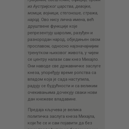
из Аустријског царства
,
девојке,
момци, војници, стегоноше, стража,
народ
. Ово нису лична имена, већ
друштвене функције које
репрезентују шаролик, разуђен и
разнородан народ, обједињен овом
прославом, односно најзначајнијим
тренутком њиховог живота, у чијем
се центру налази сам кнез Михајло.
Они наводе све државничке заслуге
кнеза, упоређују време ропства са
владом која је сада наступила,
радују се будућности и са великим
очекивањима дочекују сваки нови
дан кнежеве владавине.
Предаја кључева је велика
политичка заслуга кнеза Михајла,
који ће се и сам појавити да без