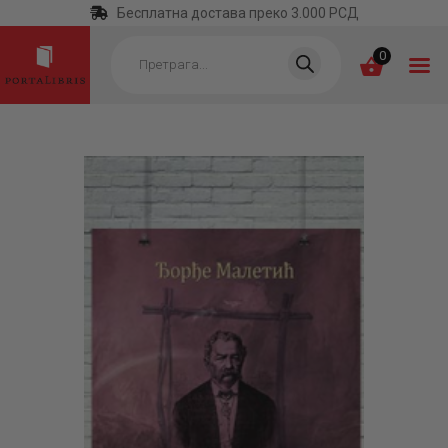
Бесплатна достава преко 3.000 РСД
Products
search
0
ПОЧЕТНА
КАТЕГОРИЈЕ
НАЈПРОДАВАНИЈЕ
НОВЕ КЊИГЕ
ОТРГНУТО ОД
ЗАБОРАВА
АУТОРИ
АКТУЕЛНОСТИ