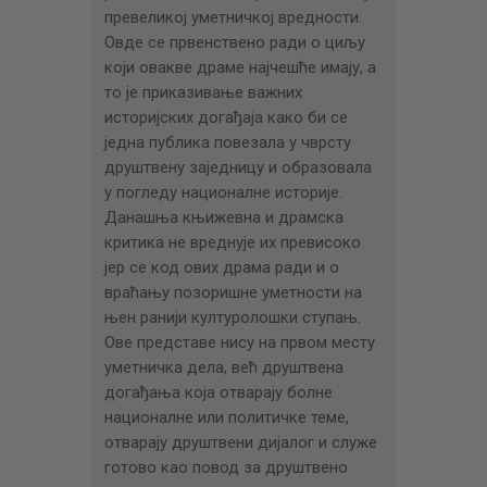
превеликој уметничкој вредности.
Овде се првенствено ради о циљу
који овакве драме најчешће имају, а
то је приказивање важних
историјских догађаја како би се
једна публика повезала у чврсту
друштвену заједницу и образовала
у погледу националне историје.
Данашња књижевна и драмска
критика не вреднује их превисоко
јер се код ових драма ради и о
враћању позоришне уметности на
њен ранији културолошки ступањ.
Ове представе нису на првом месту
уметничка дела, већ друштвена
догађања која отварају болне
националне или политичке теме,
отварају друштвени дијалог и служе
готово као повод за друштвено