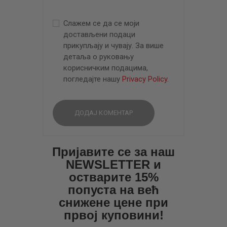
Слажем се да се моји
достављени подаци
прикупљају и чувају. За више
детаља о руковању
корисничким подацима,
погледајте нашу
Privacy Policy
.
Пријавите се за наш
NEWSLETTER и
остварите 15%
попуста на већ
снижене цене при
првој куповини!