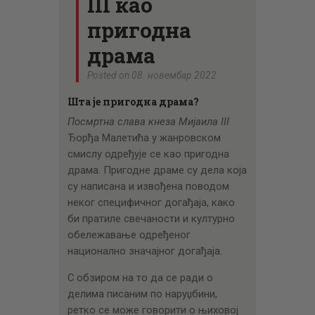
III као
пригодна
драма
Posted on 08. новембар 2022
Шта је пригодна драма?
Посмртна слава кнеза Мијаила III
Ђорђа Малетића у жанровском
смислу одређује се као пригодна
драма. Пригодне драме су дела која
су написана и извођена поводом
неког специфичног догађаја, како
би пратиле свечаности и културно
обележавање одређеног
национално значајног догађаја.
С обзиром на то да се ради о
делима писаним по наруџбини,
ретко се може говорити о њиховој