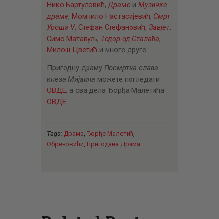
Нико Бартуловић
,
Драме
и
Музичке
драме
,
Момчило Настасијевић
,
Смрт
Уроша V
,
Стефан Стефановић
,
Завјет
,
Симо Матавуљ
,
Тодор од Сталаћа
,
Милош Цветић
и многе друге.
Пригодну драму
Посмртна слава
кнеза Мијаила
можете погледати
ОВДЕ
, а сва дела Ђорђа Малетића
ОВДЕ
.
Tags:
Драма
,
Ђорђе Малетић
,
Обреновићи
,
Пригодана Драма