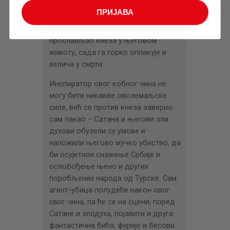
уводна дидаскалија другог чина.
ПРИЈАВА
Трагедија се већ догодила. Кнез је
убијен. Народ који је у првом чину
прослављао кнеза у његовом
животу, сада га горко оплакује и
велича у смрти.
Инспиратор овог кобног чина не
могу бити никакве овоземаљске
силе, већ се против кнеза заверио
сам пакао – Сатана и његови зли
духови обузели су умове и
наложили његово мучко убиство, да
би осујетили снажење Србије и
ослобођење њено и других
поробљених народа од Турске. Сам
агент-убица полудеће након овог
свог чина, па ће се на сцени, поред
Сатане и злодуха, појавити и друга
фантастична бића, фурије и бесови