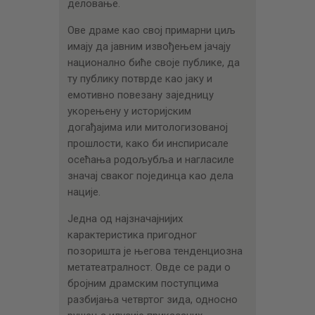
деловање.
Ове драме као свој примарни циљ
имају да јавним извођењем јачају
национално биће своје публике, да
ту публику потврде као јаку и
емотивно повезану заједницу
укорењену у историјским
догађајима или митологизованој
прошлости, како би инспирисале
осећања родољубља и нагласиле
значај сваког појединца као дела
нације.
Једна од најзначајнијих
карактеристика пригодног
позоришта је његова тенденциозна
метатеатралност. Овде се ради о
бројним драмским поступцима
разбијања четвртог зида, односно