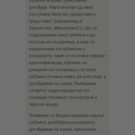
рушења илузије приказаних
догађаја. Најпознатији од ових
поступака била би „представа у
представи” (најчувенија је
Хамлетова „Мишоловка”), где се
подразумева нека публика која
постоји на позорници, а која се
изједначава са публиком у
позоришту, чиме се постиже ефекат
идентификације публике са
јунацима на позорници, па онда
публика почиње живо да учествује у
догађајима на сцени. Разбијање
четвртог зида изводи нас из
позиције пасивног посматрача и
тера на акцију.
Упамћени су бројни примери када је
публика, разбуђена и разјарена
догађајима на сцени, преносила