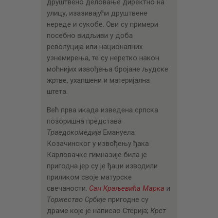
друштвено деловање директно на
улицу, изазивајући друштвене
нереде и сукобе. Ови су примери
посебно видљиви у доба
револуција или националних
узнемирења, те су неретко након
моћнијих извођења бројане људске
жртве, ухапшени и материјална
штета.
Већ прва икада изведена српска
позоришна представа
Траедокомедија
Емануела
Козачинског у извођењу ђака
Карловачке гимназије била је
пригодна јер су је ђаци изводили
приликом своје матурске
свечаности.
Сан Краљевића Марка
и
Торжество Србије
пригодне су
драме које је написао Стерија;
Крст