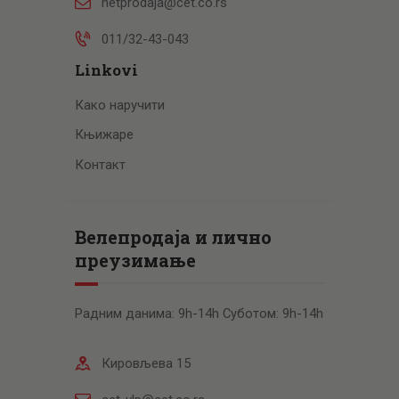
netprodaja@cet.co.rs
011/32-43-043
Linkovi
Како наручити
Књижаре
Контакт
Велепродаја и лично
преузимање
Радним данима: 9h-14h Суботом: 9h-14h
Кировљева 15