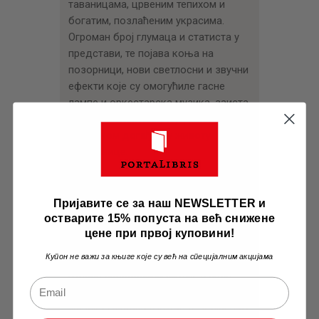
таваницама, црвеним тепихом и
богатим, позлаћеним украсима.
Огроман број глумаца и статиста у
представи, те појава коња на
позорници, нови светлосни и звучни
ефекти које су омогућиле гасне
лампе и оркестарска музика, заиста
говоре о спектаклу и јединственом
културном догађају у животу
престонице.
Други чин снажно контрастира
слављеничкој атмосфери првог
Пријавите се за наш NEWSLETTER и
чина. „У кнежевом двору види се
остварите 15% попуста на већ снижене
кнежево мртво тело под
цене при првој куповини!
балдахином, у цвећу. Сва је одаја
Купон не важи за књиге које су већ на специјалним акцијама
црном чохом застрта. С десне
стране свештеници читају, а чело
ногу народ сјетан. Напољу чују се
женски гласови у кукању”, каже нам