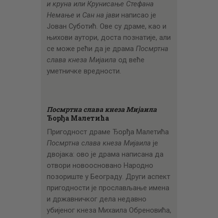
и круна или
Крунисање Стефана
Немање
и
Сан на јави
написао је
Јован Суботић. Ове су драме, као и
њихови аутори, доста познатије, али
се може рећи да је драма
Посмртна
слава кнеза Мијаила
од веће
уметничке вредности.
Посмртна слава кнеза Мијаила
Ђорђа Малетића
Пригодност драме Ђорђа Малетића
Посмртна слава кнеза Мијаила
је
двојака: ово је драма написана да
отвори новоосновано Народно
позориште у Београду. Други аспект
пригодности је прослављање имена
и државничког дела недавно
убијеног кнеза Михаила Обреновића,