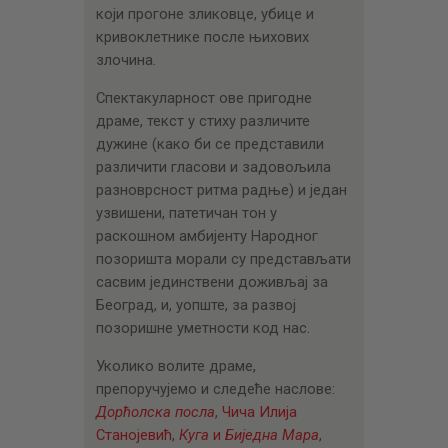
који прогоне зликовце, убице и
кривоклетнике после њихових
злочина.
Спектакуларност ове пригодне
драме, текст у стиху различите
дужине (како би се представили
различити гласови и задовољила
разноврсност ритма радње) и један
узвишени, патетичан тон у
раскошном амбијенту Народног
позоришта морали су представљати
сасвим јединствени доживљај за
Београд, и, уопште, за развој
позоришне уметности код нас.
Уколико волите драме,
препоручујемо и следеће наслове:
Дорћолска посла
,
Чича Илија
Станојевић
,
Куга
и
Биједна Мара
,