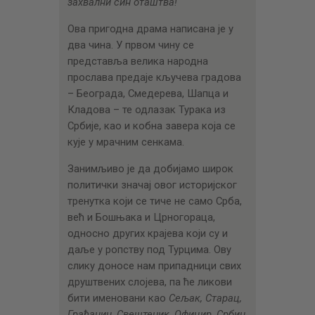
захвални син оташтва!
Ова пригодна драма написана је у
два чина. У првом чину се
представља велика народна
прослава предаје кључева градова
– Београда, Смедерева, Шапца и
Кладова – те одлазак Турака из
Србије, као и кобна завера која се
кује у мрачним сенкама.
Занимљиво је да добијамо широк
политички значај овог историјског
тренутка који се тиче не само Срба,
већ и Бошњака и Црногораца,
односно других крајева који су и
даље у ропству под Турцима. Ову
слику доносе нам припадници свих
друштвених слојева, па ће ликови
бити именовани као
Сељак, Старац,
Грађанин, Свештеник, Официр, Србин