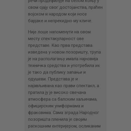
речи продефилује на белом коњу у
свом сјају свог достојанства, праћен
војском и народом који носе
барјаке и непрекидно му кличе.
Није лоше напоменути на овом
месту спектакуларност ове
представе. Као прва представа
изведена у новом позоришту, трупа
је на располагању имала најновија
техничка средства и употребила их
је тако да публику запањи и
одушеви. Представа је и
најављивана као прави спектакл, а
пратила ју је високо свечана
атмосфера са балским хаљинама,
официрским униформама и
фраковима. Сама зграда Народног
позоришта пленила је својим
раскошним ентеријером, осликаним