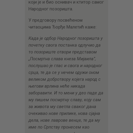
који је и био оснивач и ктитор самог
Народног позоришта.
У предговору посвећеном
читаоцима Ђорђе Малетић каже:
Када је одбор Народног позоришта у
почетку свога постанка одлучио да
то позориште отвори представом
„Посмртна слава кнеза Мијаила”,
послушао је глас и свога и народног
срца, те да се у нечем одужи оном
великом добротвору којега народ с
његови врлина неће никада
заборавити. И то мени у део паде да
му пишем посмртну славу, коју сам
за живота му светла сваког дана
очекивао нове прилике, нова сјајна
дела, нове лаврове венце, те да му
име по Српству пронесем као