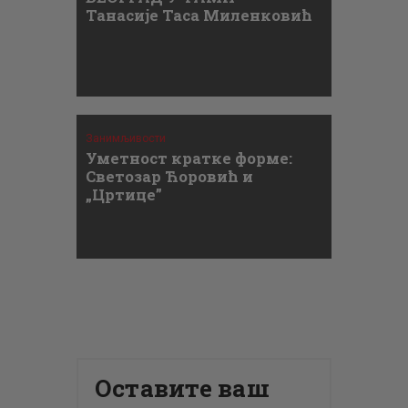
Танасије Таса Миленковић
Занимљивости
Уметност кратке форме:
Светозар Ћоровић и
„Цртице”
Оставите ваш