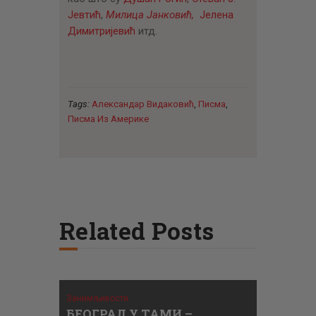
Јевтић
,
Милица Јанковић,
Јелена
Димитријевић
итд.
Tags:
Александар Видаковић
,
Писма
,
Писма Из Америке
Related Posts
Занимљивости
БЕОГРАД У ТАМИ –