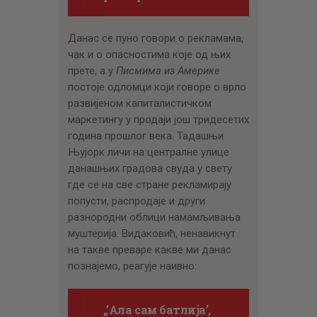
Данас се пуно говори о рекламама,
чак и о опасностима које од њих
прете, а у
Писмима из Америке
постоје одломци који говоре о врло
развијеном капиталистичком
маркетингу у продаји још тридесетих
година прошлог века. Тадашњи
Њујорк личи на централне улице
данашњих градова свуда у свету
где се на све стране рекламирају
попусти, распродаје и други
разнородни облици намамљивања
муштерија. Видаковић, ненавикнут
на такве преваре какве ми данас
познајемо, реагује наивно:
„’Ала сам батлија’,