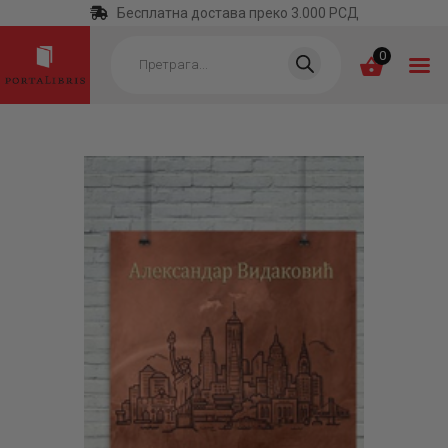
Бесплатна достава преко 3.000 РСД
Products
search
0
ПОЧЕТНА
КАТЕГОРИЈЕ
НАЈПРОДАВАНИЈЕ
НОВЕ КЊИГЕ
ОТРГНУТО ОД
ЗАБОРАВА
АУТОРИ
АКТУЕЛНОСТИ