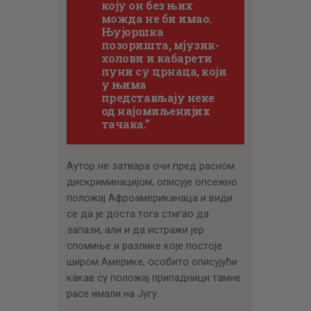
коју он без њих
можда не би имао.
Њујоршка
позоришта, мјузик-
холови и кабарети
пуни су црнаца, који
у њима
представљају неке
од најомиљенијих
тачака.”
Аутор не затвара очи пред расном
дискриминацијом, описује опсежно
положај Афроамериканаца и види
се да је доста тога стигао да
запази, али и да истражи јер
спомиње и разлике које постоје
широм Америке, особито описујући
какав су положај припадници тамне
расе имали на Југу.