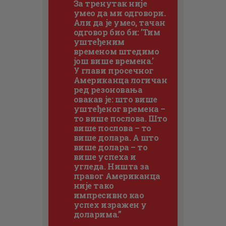
За тренутак није
умео да ми одговори.
Али да је умео, тачан
одговор био би: ’Тим
уштеђеним
временом штедимо
још више времена.’
У глави просечног
Американца логичан
ред резоновања
овакав је: што више
уштеђеног времена –
то више послова. Што
више послова – то
више долара. А што
више долара – то
више успеха и
угледа. Ништа за
правог Американца
није тако
импресивно као
успех изражен у
доларима.”