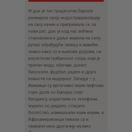
И док је тих тридесетих Европа
развијала своју индустријализацију
на свој начин и припремала се за
нови рат, док је код нас већина
становника и даље живела на селу,
ручно обрађујући земљу и живећи
онако како су и њихови дедови, са
изузетком грађанског слоја, који је
пратио моду, обичаје, донео
биоскопе, фудбал, радио и друге
новости са модерног Запада – у
Америци су вртоглаво ишли лифтови
горе-доле по Емпајер стејт
билдингу, користили се телефони,
журило се, радило, стицало
богатство, измишљали нови изуми, а
Афроамериканци певали су и
свирали неку другачију музику.