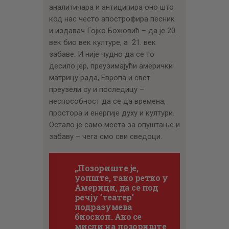
аналитичара и антиципира оно што
код нас често апострофира песник
и издавач Гојко Божовић – да је 20.
век био век културе, а 21. век
забаве. И није чудно да се то
десило јер, преузимајући амерички
матрицу рада, Европа и свет
преузели су и последицу –
неспособност да се да времена,
простора и енергије духу и култури.
Остало је само места за опуштање и
забаву – чега смо сви сведоци.
„Позориште је,
уопште, тако ретко у
Америци, да се под
речју ’театер’
подразумева
биоскоп. Ако се
мисли на позориште