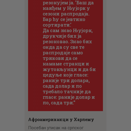
резонујем ја. ’Баш да
наиђем у Њујорк у
сезони распродаја.
Бар ћу се јевтино
сортирати.’
Да сам знао Њујорк,
друкчије бих ја
резоновао. Знао бих
онда да су све те
распродаје само
трикови да се
намаме странци и
жутокљунци и да би
цедуље које гласе:
раније три долара,
сада долар и по
требало тачније да
гласе: раније долар и
по, сада три.”
Афроамериканци у Харлему
Посебан утисак на српског