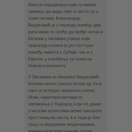
било је појединаца који су имали
прилику да виде свет и често су о
томе писали. Александар
Видаковић је у периоду између два
рата имао ту срећу да пређе океан и
бележи у писмима утиске који
приказују колики је јаз постојао
између живота у Србији, чак и у
Европи, у поређењу са оним на
Новом континенту.
У
Писмима из Америк
е Видаковић
бележи многе утиске почев од тога
како је угледао америчко копно.
Ипак, најинтересантнија су
запажања о Њујорку, који се данас
у многим аспектима може сматрати
престоницом света, а и тада је био
град са модерним тенденцијама,
живим капиталистичким духом,