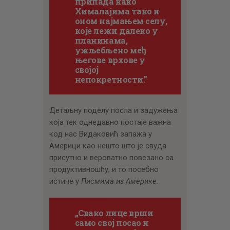
припада како
Хималајима тако и
оном најмањем селу,
које лежи далеко у
планинама,
ужљебљено међ
његове врхове у
својој
непокретности.”
Детаљну поделу посла и задужења
која тек однедавно постаје важна
код нас Видаковић запажа у
Америци као нешто што је свуда
присутно и вероватно повезано са
продуктивношћу, и то посебно
истиче у
Писмима из Америке.
„Свако лице врши
само свој посао и