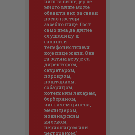
ништа више, јер се
много више може
обавити ако за сваки
посао постоји
засебно лице. Гост
само има да дигне
слушалицу и
саопшти
телефонисткињи
које лице жели. Она
га затим везује са
директором,
секретаром,
портиром,
поштарком,
собарицом,
хотелским лекарем,
берберином,
чистачем ципела,
месинџером,
новинарским
киоском,
перионицом или
рестораном.”