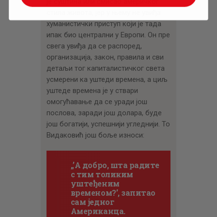
је суштина или смисао америчког
стила живота, јер у њему не увиђа
хуманистички приступ који је тада
ипак био централни у Европи. Он пре
свега увиђа да се распоред,
организација, закон, правила и сви
детаљи тог капиталистичког света
усмерени ка уштеди времена, а циљ
уштеде времена је у ствари
омогућавање да се уради још
послова, заради још долара, буде
још богатији, успешнији угледнији. То
Видаковић још боље износи:
„’А добро, шта радите
с тим толиким
уштеђеним
временом?’, запитао
сам једног
Американца.