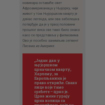
новинара оставиће свет
Афроамериканаца у Њујорку, чији
живот у том Њујоршком кварту је
данас легенда, али ова забелешка
потврђује да је у првој половини
прошлог века све тамо било онако
како се представља у филмовима.
Ово је посебно занимљив сегмент
Писама из Америке
.
„Један дан у
њујоршком
црначком кварту,
Харлему, за
Европљанина је
право откриће. Свако
лице које тамо
срећете – црно је.
Црне жене гурају
црна колица са
црнчићима, који на