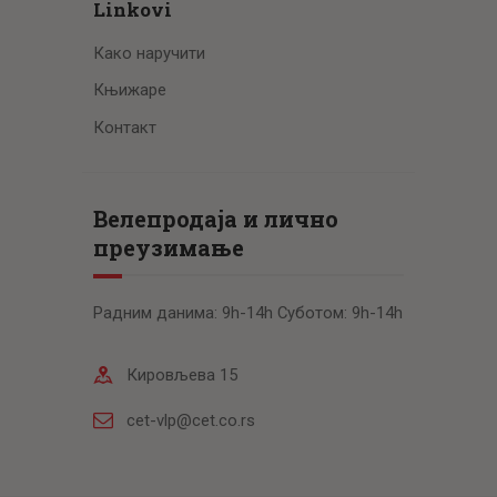
Linkovi
Како наручити
Књижаре
Контакт
Велепродаја и лично
преузимање
Радним данима: 9h-14h Суботом: 9h-14h
Кировљева 15
cet-vlp@cet.co.rs