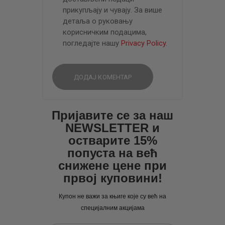
прикупљају и чувају. За више
детаља о руковању
корисничким подацима,
погледајте нашу
Privacy Policy
.
Пријавите се за наш
NEWSLETTER и
остварите 15%
попуста на већ
снижене цене при
првој куповини!
Купон не важи за књиге које су већ на
специјалним акцијама