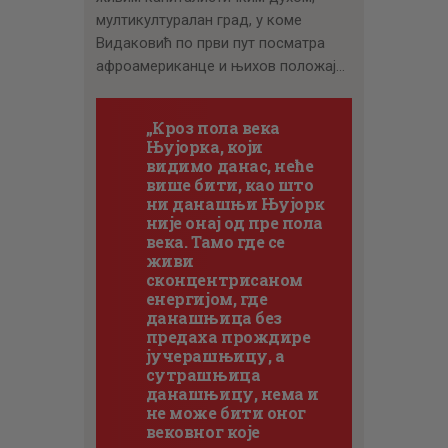
мултикултуралан град, у коме
Видаковић по први пут посматра
афроамериканце и њихов положај…
„Кроз пола века
Њујорка, који
видимо данас, неће
више бити, као што
ни данашњи Њујорк
није онај од пре пола
века. Тамо где се
живи
сконцентрисаном
енергијом, где
данашњица без
предаха прождире
јучерашњицу, а
сутрашњица
данашњицу, нема и
не може бити оног
вековног које