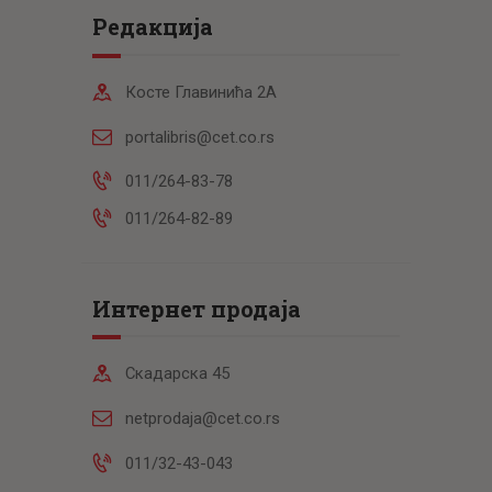
Редакција
Косте Главинића 2А
portalibris@cet.co.rs
011/264-83-78
011/264-82-89
Интернет продаја
Скадарска 45
netprodaja@cet.co.rs
011/32-43-043