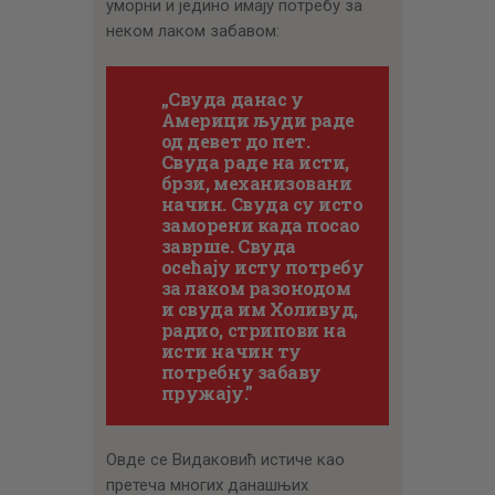
уморни и једино имају потребу за
неком лаком забавом:
„Свуда данас у
Америци људи раде
од девет до пет.
Свуда раде на исти,
брзи, механизовани
начин. Свуда су исто
заморени када посао
заврше. Свуда
осећају исту потребу
за лаком разонодом
и свуда им Холивуд,
радио, стрипови на
исти начин ту
потребну забаву
пружају.”
Овде се Видаковић истиче као
претеча многих данашњих