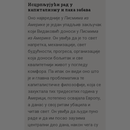
Исцрпљујући рад у
капитализму и лака забава
Оно највредније у
Писмима из
Америке
је један упадљив закључак
који Видаковић доноси у
Писмима
из Америке
. Он увиђа да је то свет
напретка, механизације, свет
будућности, прогреса, организације
која доноси бољитак и све
квалитетнији живот у погледу
комфора. Па ипак он види оно што
је и главна проблематика те
капиталистичке филозофије, која се
захуктала тих тридесетих година у
Америци, потепено освајала Европу,
а данас у свој ритам убацила и
читав свет. Он увиђа да људи пуно
раде и да им посао заузима
централни део дана, након чега су