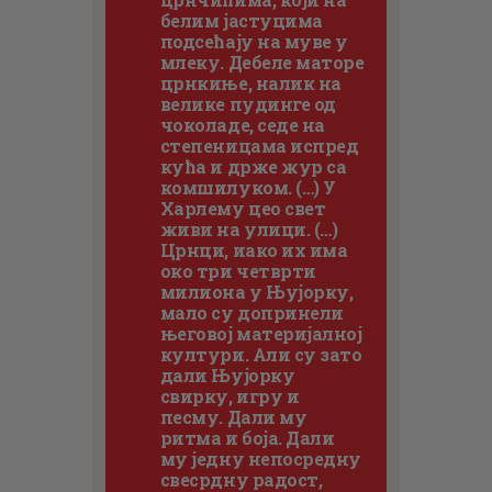
белим јастуцима
подсећају на муве у
млеку. Дебеле маторе
црнкиње, налик на
велике пудинге од
чоколаде, седе на
степеницама испред
кућа и држе жур са
комшилуком. (…) У
Харлему цео свет
живи на улици. (…)
Црнци, иако их има
око три четврти
милиона у Њујорку,
мало су допринели
његовој материјалној
култури. Али су зато
дали Њујорку
свирку, игру и
песму. Дали му
ритма и боја. Дали
му једну непосредну
свесрдну радост,