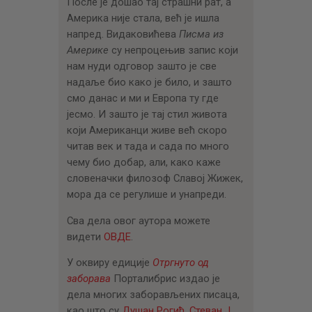
После је дошао тај страшни рат, а
Америка није стала, већ је ишла
напред. Видаковићева
Писма из
Америке
су непроцењив запис који
нам нуди одговор зашто је све
надаље био како је било, и зашто
смо данас и ми и Европа ту где
јесмо. И зашто је тај стил живота
који Американци живе већ скоро
читав век и тада и сада по много
чему био добар, али, како каже
словеначки филозоф Славој Жижек,
мора да се регулише и унапреди.
Сва дела овог аутора можете
видети
ОВДЕ
.
У оквиру едиције
Отргнуто од
заборава
Порталибрис издао је
дела многих заборављених писаца,
као што су
Душан Рогић
,
Стеван Ј.