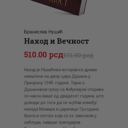
ЦЕНОВНИК
ПИСМО
Бранислав Нушић
Наход и Вечност
510
.
00
рсд
671
.
00
рсд
Наход
је Нушићева историјска драма
смештена на двор цара Душана у
Призрену 1349. године. Тајна о
Душановом греху са Анђелијом открива
се након више од двадесет година, што
доводи до тога да се љубав између
находа Момира и царичице Гроздане,
брата и сестре који су се заволели у
заблуди, заврши трагедијом.