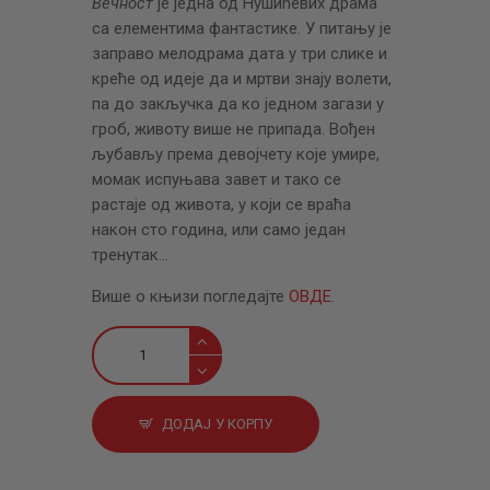
Вечност
је једна од Нушићевих драма
са елементима фантастике. У питању је
заправо мелодрама дата у три слике и
креће од идеје да и мртви знају волети,
па до закључка да ко једном загази у
гроб, животу више не припада. Вођен
љубављу према девојчету које умире,
момак испуњава завет и тако се
растаје од живота, у који се враћа
након сто година, или само један
тренутак…
Више о књизи погледајте
ОВДЕ
.
Наход
и
Вечност
количина
ДОДАЈ У КОРПУ