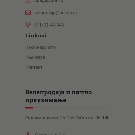
Скадарска 45
netprodaja@cet.co.rs
011/32-43-043
Linkovi
Како наручити
Књижаре
Контакт
Велепродаја и лично
преузимање
Радним данима: 9h-14h Суботом: 9h-14h
Кировљева 15