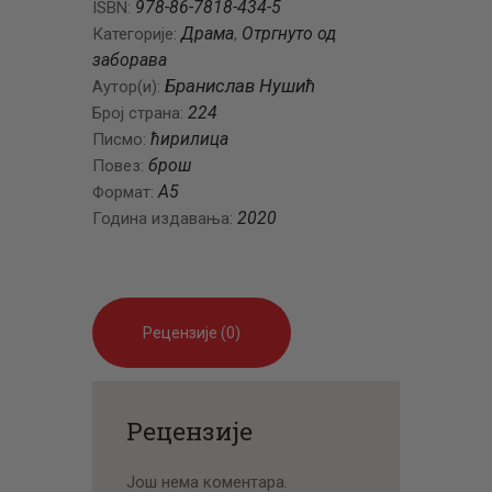
978-86-7818-434-5
ISBN:
Драма
Отргнуто од
Категорије:
,
заборава
Бранислав Нушић
Аутор(и):
224
Број страна:
ћирилица
Писмо:
брош
Повез:
A5
Формат:
2020
Година издавања:
Рецензије (0)
Рецензије
Још нема коментара.