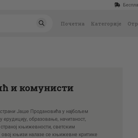
Беспла
ПОЧЕТНА
Почетна
Категорије
Отр
КАТЕГОРИЈЕ
НАЈПРОДАВАНИЈ
Е
НОВЕ КЊИГЕ
ић и комунисти
ОТРГНУТО ОД
ЗАБОРАВА
страни
Јаше Продановића у најбољем
у ерудицију, образовање, начитаност,
АУТОРИ
о страној књижевности, светским
У овој књизи налазе се књижевне критике