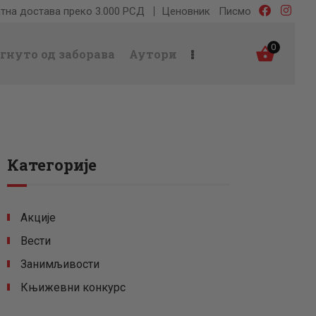
тна достава преко 3.000 РСД
Ценовник
Писмо
0
гнуто од заборава
Аутори
Категорије
Акције
Вести
Занимљивости
Књижевни конкурс