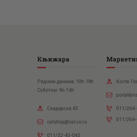
Књижара
Маркети
Радним данима: 10h-18h
Косте Гл
Суботом: 9h-14h
portalibr
Скадарска 45
011/264-
011/264-
cetshop@cet.co.rs
011/32-43-043