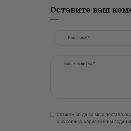
Оставите ваш ком
Слажем се да се моји достављени
о руковању корисничким подацим