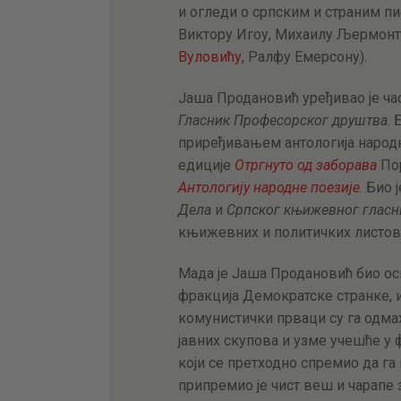
и огледи о српским и страним пи
Виктору Игоу, Михаилу Љермонтов
Вуловићу
, Ралфу Емерсону).
Јаша Продановић уређивао је ч
Гласник Професорског друштва
.
приређивањем антологија народн
едиције
Отргнуто од заборава
Пор
Антологију народне поезије
. Био
Дела
и
Српског књижевног гласн
књижевних и политичких листов
Мада је Јаша Продановић био осн
фракција Демократске странке, 
комунистички прваци су га одма
јавних скупова и узме учешће у
који се претходно спремио да га
припремио је чист веш и чарапе з