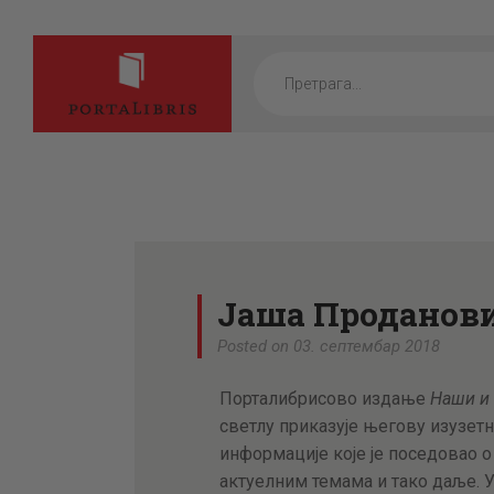
Products
search
Јаша Проданов
Posted on 03. септембар 2018
Порталибрисово издање
Наши и 
светлу приказује његову изузетн
информације које је поседовао 
актуелним темама и тако даље. 