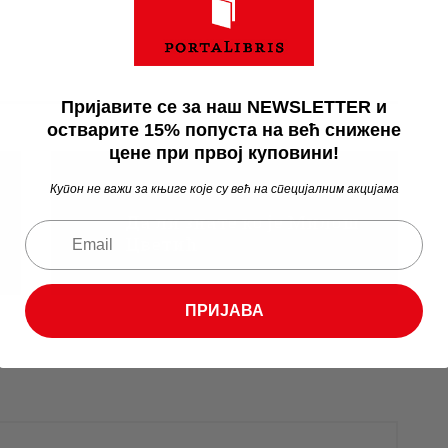
Пријавите се за наш NEWSLETTER и
остварите 15% попуста на већ снижене
цене при првој куповини!
Купон не важи за књиге које су већ на специјалним акцијама
Занимљивости
Да ли знате ко је Милош
Цветић
ПРИЈАВА