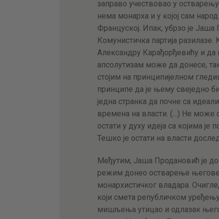
заправо учествовао у остварењу 
нема монарха и у којој сам народ
Француској. Ипак, убрзо је Јаша
Комунистичка партија разилазе. 
Александру Карађорђевићу и да 
апсолутизам може да донесе, так
стојим на принципијелном гледи
принципе да је њему свеједно би
једна странка да почне са идеал
времена на власти. (…) Не може с
остати у духу идеја са којима је 
Тешко је остати на власти досле
Међутим, Јаша Продановић је до 
режим донео остварење његове г
монархистичког владара. Очигле
који смета републичком уређењу.
мишљења утицао и одлазак његово