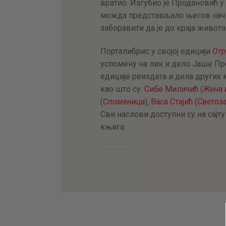
вратио. Изгубио је Продановић у 
можда представљало његов начин
заборавити да је до краја живота
Порталибрис у својој едицији
Отр
успомену на лик и дело Јаше Пр
едиције реиздата и дела других
као што су:
Сибе Миличић
(
Жена 
(
Споменица
),
Васа Стајић
(
Светоз
Сви наслови доступни су на сајту
књига.