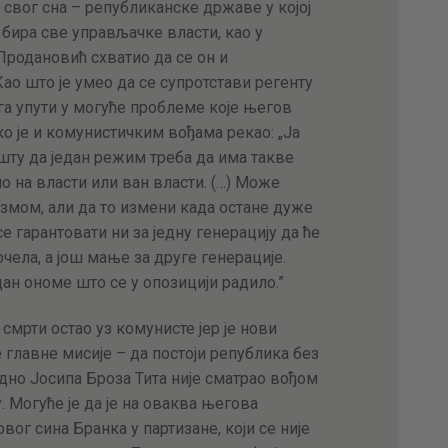
свог сна – републиканске државе у којој
 бира све управљачке власти, као у
 Продановић схватио да се он и
Као што је умео да се супротстави регенту
га упути у могуће проблеме које његов
о је и комунистичким вођама рекао: „Ја
шту да један режим треба да има такве
о на власти или ван власти. (…) Може
измом, али да то измени када остане дуже
е гарантовати ни за једну генерацију да ће
почела, а још мање за друге генерације.
дан ономе што се у опозицији радило.”
смрти остао уз комунисте јер је нови
лавне мисије – да постоји република без
дно Јосипа Броза Тита није сматрао вођом
 Могуће је да је на оваква његова
г сина Бранка у партизане, који се није