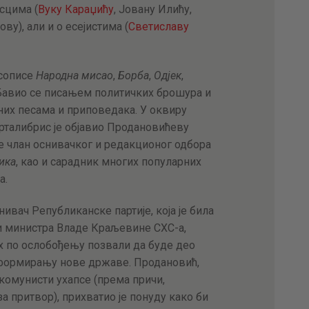
сцима (
Вуку Караџићу
, Јовану Илићу,
АКТУЕЛНОСТИ
у), али и о есејистима (
Светиславу
ЦЕНОВНИК
асописе
Народна мисао
,
Борба
,
Одјек
,
ПИСМО
 Бавио се писањем политичких брошура и
их песама и приповедака. У оквиру
талибрис је објавио Продановићеву
 је члан оснивачког и редакционог одбора
ика
, као и сарадник многих популарних
а.
ивач Републиканске партије, која је била
и министра Владе Краљевине СХС-а,
х по ослобођењу позвали да буде део
 формирању нове државе. Продановић,
 комунисти ухапсе (према причи,
а притвор), прихватио је понуду како би