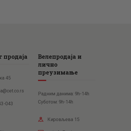
 продаја
Велепродаја и
лично
преузимање
ка 45
ja@cet.co.rs
Радним данима: 9h-14h
Суботом: 9h-14h
43-043
Кировљева 15