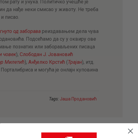
том рату и унука. Политичко учешће је
 да нађе неки смисао у животу. Не треба
 и писао.
гнуто од заборава
реиздавањем дела чува
одановића. Подсећамо да су у оквиру ове
 мање познатих или заборављених писаца
и човек
),
Слободан Ј. Јовановић
ар Милетић
),
Анђелко Крстић
(
Трајан
), итд.
 Порталибриса и могућа је онлајн куповина
Tags:
Јаша Продановић