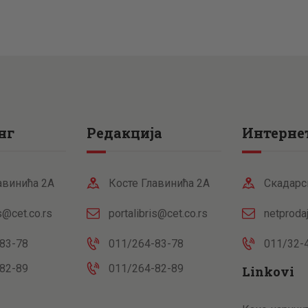
нг
Редакција
Интернет
авинића 2А
Косте Главинића 2А
Скадарс
is@cet.co.rs
portalibris@cet.co.rs
netproda
83-78
011/264-83-78
011/32-
82-89
011/264-82-89
Linkovi