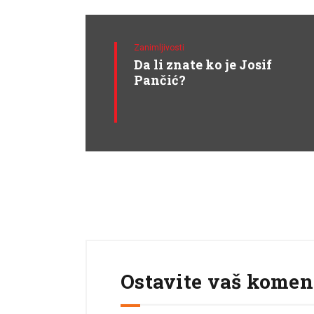
Zanimljivosti
Da li znate ko je Josif
Pančić?
Ostavite vaš komen