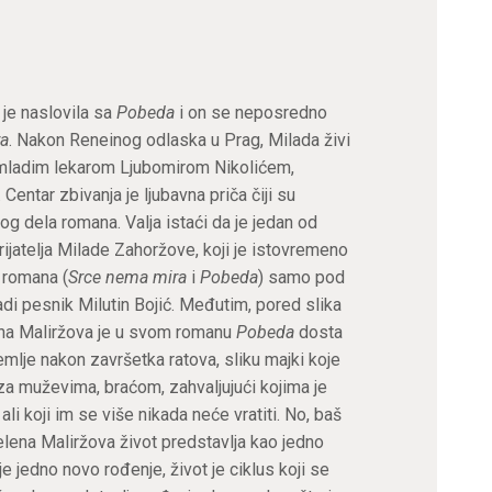
je naslovila sa
Pobeda
i on se neposredno
ra
. Nakon Reneinog odlaska u Prag, Milada živi
 mladim lekarom Ljubomirom Nikolićem,
ntar zbivanja je ljubavna priča čiji su
og dela romana. Valja istaći da je jedan od
prijatelja Milade Zahoržove, koji je istovremeno
a romana (
Srce nema mira
i
Pobeda
) samo pod
di pesnik Milutin Bojić. Međutim, pored slika
lena Maliržova je u svom romanu
Pobeda
dosta
mlje nakon završetka ratova, sliku majki koje
za muževima, braćom, zahvaljujući kojima je
li koji im se više nikada neće vratiti. No, baš
elena Maliržova život predstavlja kao jedno
e jedno novo rođenje, život je ciklus koji se
Пријавите се за наш NEWSLETTER и