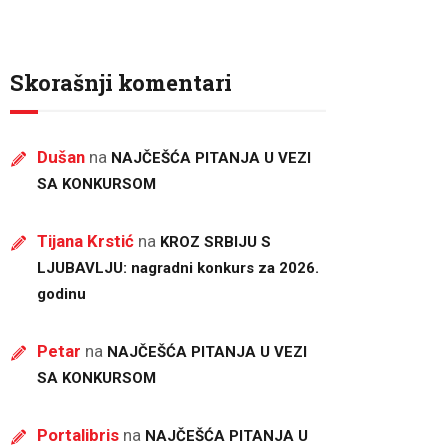
Skorašnji komentari
Dušan
na
NAJČEŠĆA PITANJA U VEZI
SA KONKURSOM
Tijana Krstić
na
KROZ SRBIJU S
LJUBAVLJU: nagradni konkurs za 2026.
godinu
Petar
na
NAJČEŠĆA PITANJA U VEZI
SA KONKURSOM
Portalibris
na
NAJČEŠĆA PITANJA U