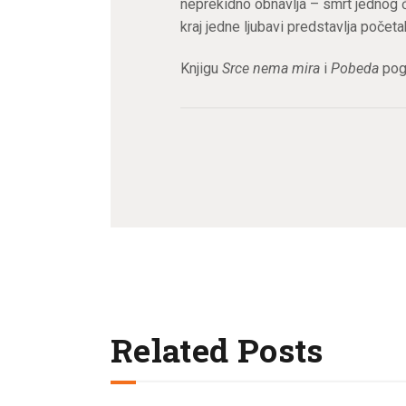
neprekidno obnavlja – smrt jednog č
kraj jedne ljubavi predstavlja početa
Knjigu
Srce nema mira
i
Pobeda
pog
Related Posts