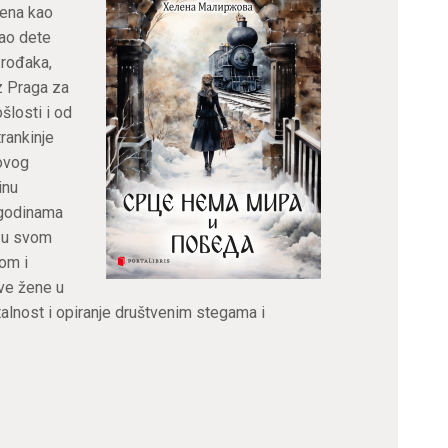
jena kao
kao dete
 rođaka,
z Praga za
šlosti i od
trankinje
hovog
inu
 godinama
e u svom
kom i
ve žene u
talnost i opiranje društvenim stegama i