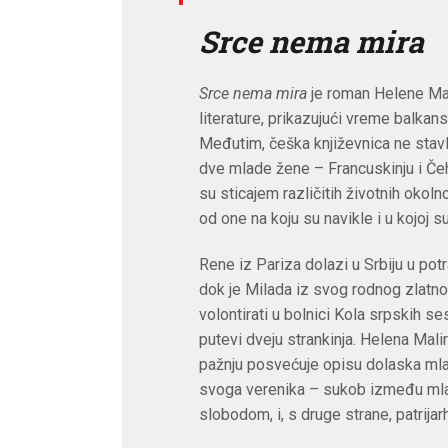
Srce nema mira
Srce nema mira
je roman Helene Mal
literature, prikazujući vreme balkan
Međutim, češka književnica ne stavl
dve mlade žene – Francuskinju i Če
su sticajem različitih životnih okoln
od one na koju su navikle i u kojoj s
Rene iz Pariza dolazi u Srbiju u po
dok je Milada iz svog rodnog zlatn
volontirati u bolnici Kola srpskih ses
putevi dveju strankinja. Helena Mal
pažnju posvećuje opisu dolaska ml
svoga verenika – sukob između mla
slobodom, i, s druge strane, patrij