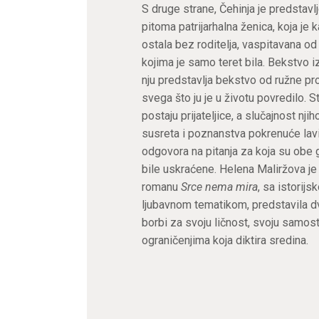
S druge strane, Čehinja je predstavl
pitoma patrijarhalna ženica, koja je 
ostala bez roditelja, vaspitavana od
kojima je samo teret bila. Bekstvo i
nju predstavlja bekstvo od ružne pro
svega što ju je u životu povredilo. S
postaju prijateljice, a slučajnost nji
susreta i poznanstva pokrenuće lav
odgovora na pitanja za koja su obe
bile uskraćene. Helena Maliržova j
romanu
Srce nema mira
, sa istorijs
ljubavnom tematikom, predstavila d
borbi za svoju ličnost, svoju samos
ograničenjima koja diktira sredina.