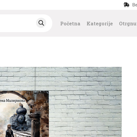
Be
POČETNA
Početna
Kategorije
Otrgnu
KATEGORIJE
NAJPRODAVANIJE
NOVE KNJIGE
OTRGNUTO OD
ZABORAVA
AUTORI
AKTUELNOSTI