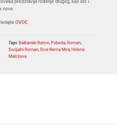
oveka predstavlja rođenje drugog, kao što i
остварите 15% попуста на већ снижене
k nove.
цене при првој куповини!
Купон не важи за књиге које су већ на специјалним акцијама
ledajte
OVDE
.
Tags:
Balkanski Ratovi
,
Pobeda
,
Roman
,
Socijalni Roman
,
Srce Nema Mira
,
Helena
ПРИЈАВА
Maliržova