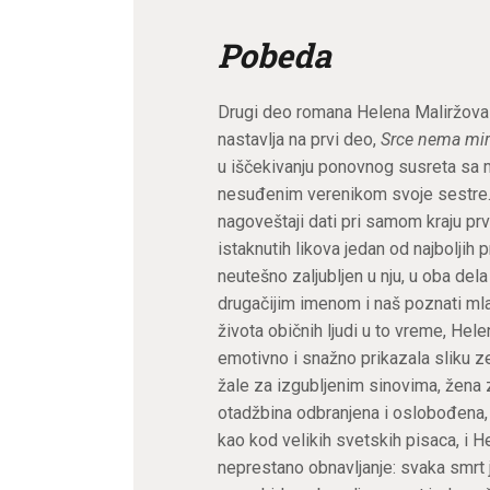
Pobeda
Drugi deo romana Helena Maliržova 
nastavlja na prvi deo,
Srce nema mi
u iščekivanju ponovnog susreta sa
nesuđenim verenikom svoje sestre. Ce
nagoveštaji dati pri samom kraju prv
istaknutih likova jedan od najboljih 
neutešno zaljubljen u nju, u oba del
drugačijim imenom i naš poznati mla
života običnih ljudi u to vreme, He
emotivno i snažno prikazala sliku ze
žale za izgubljenim sinovima, žena 
otadžbina odbranjena i oslobođena, a
kao kod velikih svetskih pisaca, i H
neprestano obnavljanje: svaka smrt j