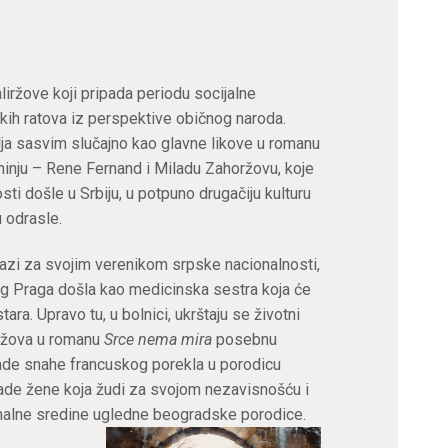
iržove koji pripada periodu socijalne
skih ratova iz perspektive običnog naroda.
ja sasvim slučajno kao glavne likove u romanu
hinju – Rene Fernand i Miladu Zahoržovu, koje
osti došle u Srbiju, u potpuno drugačiju kulturu
u odrasle.
trazi za svojim verenikom srpske nacionalnosti,
og Praga došla kao medicinska sestra koja će
tara. Upravo tu, u bolnici, ukrštaju se životni
iržova u romanu
Srce nema mira
posebnu
ade snahe francuskog porekla u porodicu
de žene koja žudi za svojom nezavisnošću i
arhalne sredine ugledne beogradske porodice.