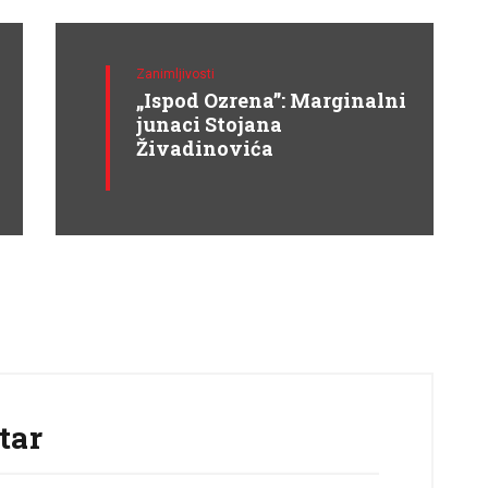
Zanimljivosti
„Ispod Ozrena”: Marginalni
junaci Stojana
Živadinovića
tar