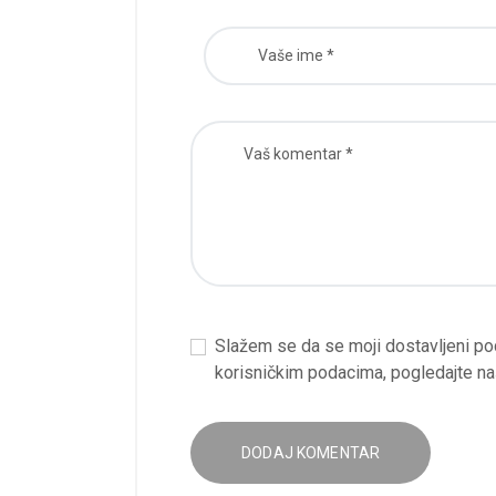
Slažem se da se moji dostavljeni poda
korisničkim podacima, pogledajte n