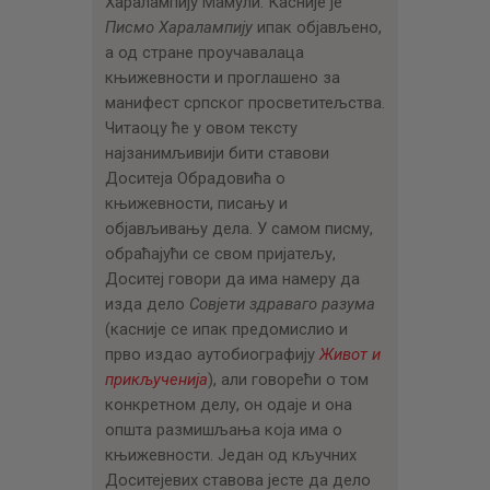
Харалампију Мамули. Касније је
Писмо Харалампију
ипак објављено,
а од стране проучавалаца
књижевности и проглашено за
манифест српског просветитељства.
Читаоцу ће у овом тексту
најзанимљивији бити ставови
Доситеја Обрадовића о
књижевности, писању и
објављивању дела. У самом писму,
обраћајући се свом пријатељу,
Доситеј говори да има намеру да
изда дело
Совјети здраваго разума
(касније се ипак предомислио и
прво издао аутобиографију
Живот и
прикљученија
), али говорећи о том
конкретном делу, он одаје и она
општа размишљања која има о
књижевности. Један од кључних
Доситејевих ставова јесте да дело