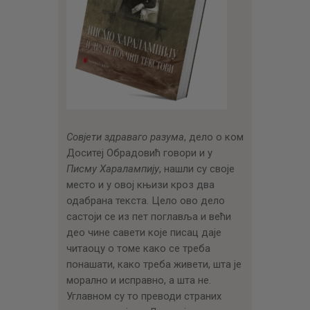
Совјети здраваго разума
, дело о ком
Доситеј Обрадовић говори и у
Писму
Харалампију
, нашли су своје
место и у овој књизи кроз два
одабрана текста. Цело ово дело
састоји се из пет поглавља и већи
део чине савети које писац даје
читаоцу о томе како се треба
понашати, како треба живети, шта је
морално и исправно, а шта не.
Углавном су то преводи страних