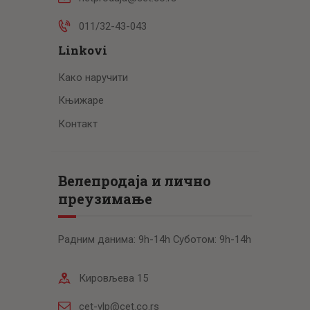
011/32-43-043
Linkovi
Како наручити
Књижаре
Контакт
Велепродаја и лично
преузимање
Радним данима: 9h-14h Суботом: 9h-14h
Кировљева 15
cet-vlp@cet.co.rs