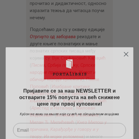
прочитао и дидактичност, односно
изразита тежња да читаоца поучи
нечему.
Подсећамо да су у оквиру едиције
Отргнуто од заборава
реиздате и
друге књиге познатијих и мање
познатих српских писаца међу
којима су:
Вук Стефановић Караџић
(
Писма
,
Србија по Вуку
,
Српске
народне приповијетке
,
Живот и
обичаји народа српскога
),
Павле
Поповић
(
Изабране критике:
Пријавите се за наш NEWSLETTER и
просветитељство у српској
остварите 15% попуста на већ снижене
цене при првој куповини!
књижевности
),
Атанасије Стојковић
(
Аристид и Наталија
),
Милован
Купон не важи за књиге које су већ на специјалним акцијама
Видаковић
(
Велимир и Босиљка
),
Милан Ђ. Милићевић
(
Кнез Милош у
причама
,
Карађорђе у говору и у
твору
,
Из мојих успомена
) и многе