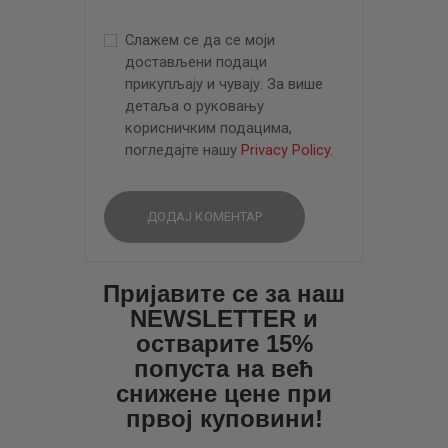
Слажем се да се моји
достављени подаци
прикупљају и чувају. За више
детаља о руковању
корисничким подацима,
погледајте нашу
Privacy Policy
.
Пријавите се за наш
NEWSLETTER и
остварите 15%
попуста на већ
снижене цене при
првој куповини!