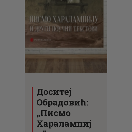
ЦЕНОВНИК
ПИСМО
Доситеј
Обрадовић:
„Писмо
Харалампиј