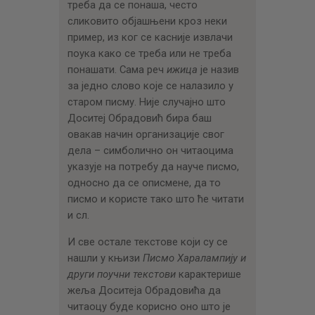
треба да се понаша, често
сликовито објашњени кроз неки
пример, из ког се касније извлачи
поука како се треба или не треба
понашати. Сама реч
ижица
је назив
за једно слово које се налазило у
старом писму. Није случајно што
Доситеј Обрадовић бира баш
овакав начин организације свог
дела – симболично он читаоцима
указује на потребу да науче писмо,
односно да се описмене, да то
писмо и користе тако што ће читати
и сл.
И све остале текстове који су се
нашли у књизи
Писмо Харалампију и
други поучни текстови
карактерише
жеља Доситеја Обрадовића да
читаоцу буде корисно оно што је