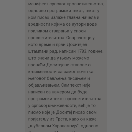
манифест српског просветитељства,
односно програмски текст, текст у
ком писац излаже главна начела и
вредности којима се аутори воде
приликом стварања у епоси
просветитељства. Овај текст је у
исто време и први Доситејев
штампани рад, написан 1783. године,
што значи да у њему можемо
пронаћи Доситејеве ставове о
књижевности са самог почетка
његовог бављења писањем и
објављивањем. Сам текст није
написан са намером да буде
програмски текст просветитељства
у српској књижевности, већ је то
писмо које је Доситеј писао свом
пријатељу из Трста, како он каже,
„љубезном Харалампију”, односно