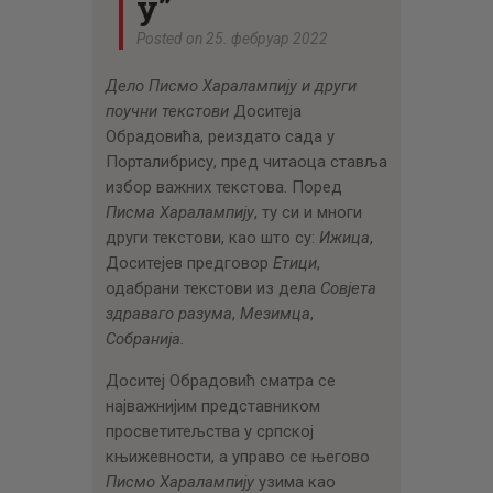
у”
Posted on 25. фебруар 2022
Дело Писмо Харалампију и други
поучни текстови
Доситеја
Обрадовића, реиздато сада у
Порталибрису, пред читаоца ставља
избор важних текстова. Поред
Писма
Харалампију
, ту си и многи
други текстови, као што су:
Ижица
,
Доситејев предговор
Етици
,
одабрани текстови из дела
Совјета
здраваго разума
,
Мезимца
,
Собранија.
Доситеј Обрадовић сматра се
најважнијим представником
просветитељства у српској
књижевности, а управо се његово
Писмо
Харалампију
узима као