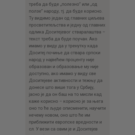
треба да буде „полезно” или „од
ползе” народу, тј. да буде корисно.
Ту видимо један од главних циљева
просветитељства и једну од главних
одлика Доситејевог стваралаштва –
текст треба да буде поучан. Ако
имамо у виду да у тренутку када
Доситеј почиње да ствара српски
народ у највећем проценту није
образован и образовање му није
доступно, ако имамо у виду све
Доситејеве активности и тежњу да
донесе што више тога у Србију,
јасно је да он баш на то мисли кад
каже корисно – корисно је за њега
оно то ће људе описменити, научити
нечему новом, оно што ће им
приближити европске вредности и
сл. У вези са овим је и Доситејев