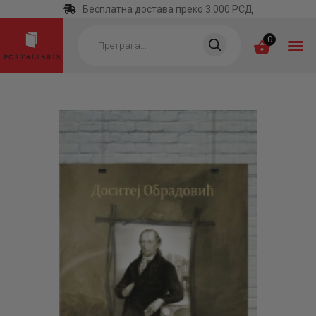
Бесплатна достава преко 3.000 РСД
Products
search
0
ПОЧЕТНА
КАТЕГОРИЈЕ
НАЈПРОДАВАНИЈЕ
НОВЕ КЊИГЕ
ОТРГНУТО ОД
ЗАБОРАВА
АУТОРИ
АКТУЕЛНОСТИ