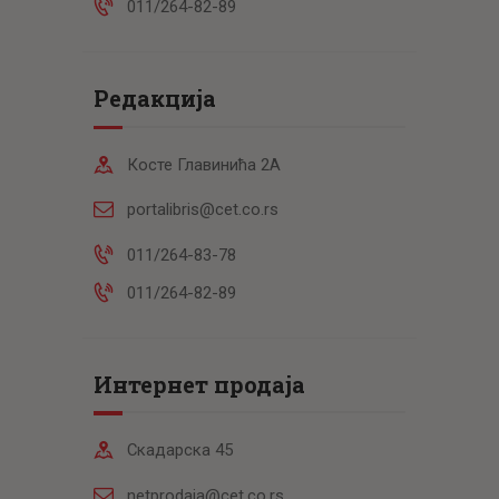
011/264-82-89
Редакција
Косте Главинића 2А
portalibris@cet.co.rs
011/264-83-78
011/264-82-89
Интернет продаја
Скадарска 45
netprodaja@cet.co.rs