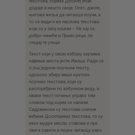
текстова, којима Доситеј ипак
додаје и нешто своје. Опет, дакле,
његова жеља да читаоца поучи, а
то се види и из наслова текстова
који су у овој књизи –
Не кај се,
добро чинећи
и
Право реци, па
гледај те утеци
.
Текст који у овом избору заузима
највише места јесте
Ижица
. Ради се
о још једном поучном тексту,
односно збиру више кратких
поучних текстова, који су
распоређени по азбучном реду, а
сваки текст почиње управо тим
словом под којим се налази.
Садржински су текстови слични
већини Доситејевих текстова, то су
неке мудре мисли, ставови и пре
свега савети и поуке читаоцу како