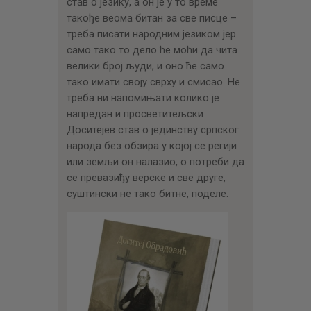
став о језику, а он је у то време
такође веома битан за све писце –
треба писати народним језиком јер
само тако то дело ће моћи да чита
велики број људи, и оно ће само
тако имати своју сврху и смисао. Не
треба ни напомињати колико је
напредан и просветитељски
Доситејев став о јединству српског
народа без обзира у којој се регији
или земљи он налазио, о потреби да
се превазиђу верске и све друге,
суштински не тако битне, поделе.