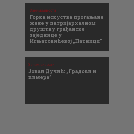
Занимљивости
Горка искуства прогањане
жене у патријархалном
друштву грађанске
заједнице у
Игњатовићевој „Патници”
Занимљивости
Јован Дучић: „Градови и
химере”