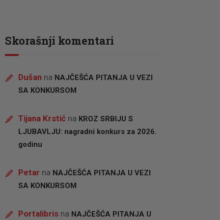
Skorašnji komentari
Dušan
na
NAJČEŠĆA PITANJA U VEZI
SA KONKURSOM
Tijana Krstić
na
KROZ SRBIJU S
LJUBAVLJU: nagradni konkurs za 2026.
godinu
Petar
na
NAJČEŠĆA PITANJA U VEZI
SA KONKURSOM
Portalibris
na
NAJČEŠĆA PITANJA U