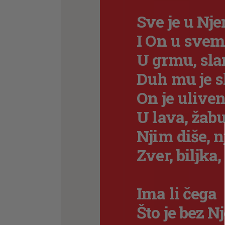
Sve je u Nj
I On u svem
U grmu, sla
Duh mu je s
On je ulive
U lava, žabu
Njim diše, n
Zver, biljka,
Ima li čega
Što je bez N