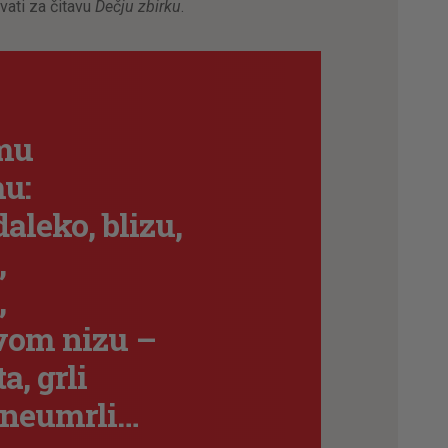
vati za čitavu
Dečju zbirku
.
emu
mu:
daleko, blizu,
,
,
vom nizu –
, grli
 neumrli…