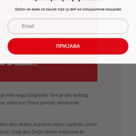
ha Njegova nije?
Купон не важи за књиге које су већ на специјалним акцијама
iže –
e
 tvom što bije
ПРИЈАВА
ne tvog sluha
ga Duha…
je više nego očigledan. Sve je deo jednog
ma, odnosno čitava priroda, univerzum
eći deo zbirke, koji nosi naziv
Legende i priče
 prozi. Ovaj deo
Dečje zbirke
inspirisan je