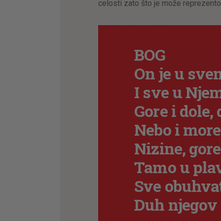
celosti zato što je može reprezento
BOG
On je u sv
I sve u Nje
Gore i dole, 
Nebo i more
Nizine, gore
Tamo u pla
Sve obuhvata
Duh njegov