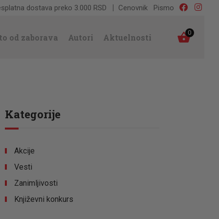
splatna dostava preko 3.000 RSD
Cenovnik
Pismo
0
to od zaborava
Autori
Aktuelnosti
Kategorije
Akcije
Vesti
Zanimljivosti
Književni konkurs