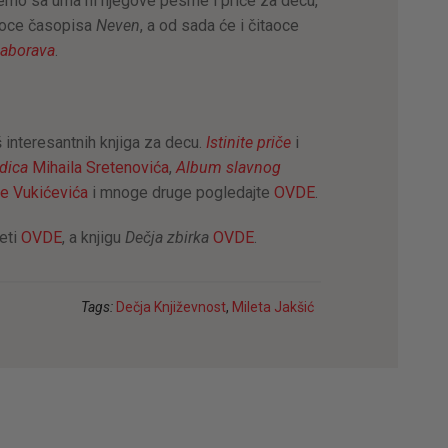
emo sa uma ni njegove pesme i priče za decu,
taoce časopisa
Neven
, a od sada će i čitaoce
zaborava
.
interesantnih knjiga za decu.
Istinite priče
i
dica
Mihaila Sretenovića
,
Album slavnog
ije Vukićevića
i mnoge druge pogledajte
OVDE
.
eti
OVDE
, a knjigu
Dečja zbirka
OVDE
.
Tags:
Dečja Književnost
,
Mileta Jakšić