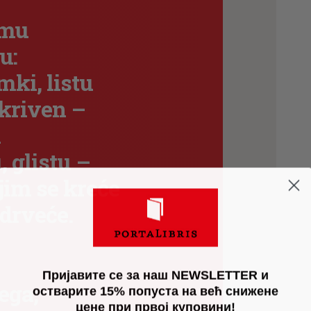
emu
u:
mki, listu
kriven –
n
, glistu –
jim se kreće
 drveće.
Пријавите се за наш NEWSLETTER и
jega,
остварите 15% попуста на већ снижене
цене при првој куповини!