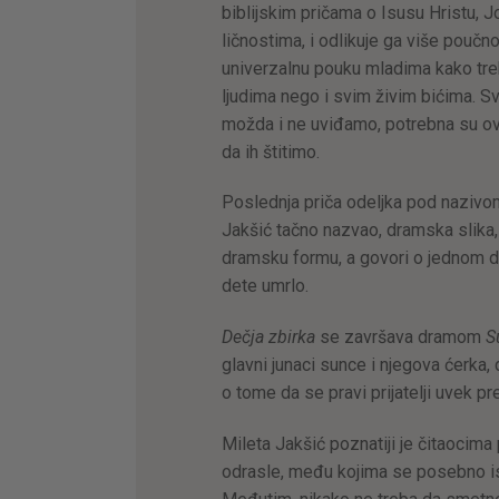
biblijskim pričama o Isusu Hristu, 
ličnostima, i odlikuje ga više poučn
univerzalnu pouku mladima kako tre
ljudima nego i svim živim bićima. S
možda i ne uviđamo, potrebna su ov
da ih štitimo.
Poslednja priča odeljka pod naziv
Jakšić tačno nazvao, dramska slika
dramsku formu, a govori o jednom de
dete umrlo.
Dečja zbirka
se završava dramom
S
glavni junaci sunce i njegova ćerka,
o tome da se pravi prijatelji uvek pr
Mileta Jakšić poznatiji je čitaocim
odrasle, među kojima se posebno i