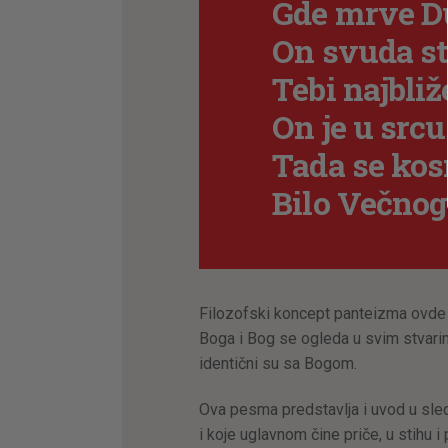
Gde mrve Du
On svuda st
Tebi najbliž
On je u srcu
Tada se kos
Bilo Večno
Filozofski koncept panteizma ovde 
Boga i Bog se ogleda u svim stvari
identični su sa Bogom.
Ova pesma predstavlja i uvod u sled
i koje uglavnom čine priče, u stihu i