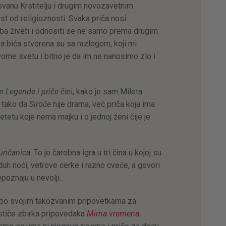
Jovanu Krstitelju i drugim novozavetnim
ost od religioznosti. Svaka priča nosi
ba živeti i odnositi se ne samo prema drugim
va bića stvorena su sa razlogom, koji mi
ome svetu i bitno je da im ne nanosimo zlo i
om
Legende i priče
čini, kako je sam Mileta
, tako da
Siroče
nije drama, već priča koja ima
tetu koje nema majku i o jednoj ženi čije je
unčanica
. To je čarobna igra u tri čina u kojoj su
 duh noći, vetrove ćerke i razno cveće, a govori
epoznaju u nevolji.
a po svojim takozvanim pripovetkama za
stiče zbirka pripovedaka
Mirna vremena
.