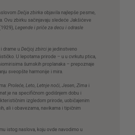
naslovom
Dečja zbirka
objavila najlepše pesme,
a. Ovu zbirku sačinjavaju sledeće Jakšićeve
(1929),
Legende i priče za decu i odrasle
 i drame u
Dečjoj zbirci
je jedinstveno
stičko. U lepotama prirode – u u cvrkutu ptica,
miomirisima šumskih proplanaka – prepoznaje
nju sveopšte harmonije i mira.
ama:
Proleće
,
Leto
,
Letnje noći
,
Jesen
,
Zima
i
nat je na specifičnom godišnjem dobu i
kterističnim izgledom prirode, uobičajenim
ih, ali i obavezama, navikama i tipičnim
u istog naslova, koju ovde navodimo u