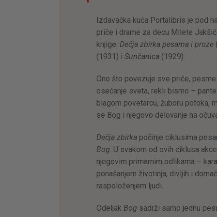
Izdavačka kuća Portalibris je pod 
priče i drame za decu Milete Jakšić
knjige:
Dečja zbirka pesama i proze
(1931) i
Sunčanica
(1929).
Ono što povezuje sve priče, pesme
osećanje sveta, rekli bismo – pantei
blagom povetarcu, žuboru potoka, 
se Bog i njegovo delovanje na očuva
Dečja zbirka
počinje ciklusima pes
Bog
. U svakom od ovih ciklusa akce
njegovim primarnim odlikama – kara
ponašanjem životinja, divljih i domać
raspoloženjem ljudi.
Odeljak
Bog
sadrži samo jednu pesm