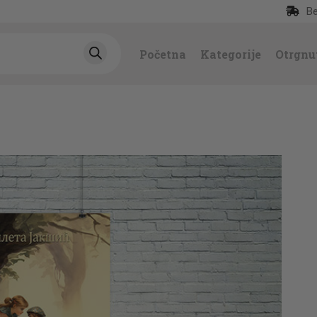
Be
POČETNA
Početna
Kategorije
Otrgnu
KATEGORIJE
NAJPRODAVANIJE
NOVE KNJIGE
OTRGNUTO OD
ZABORAVA
AUTORI
AKTUELNOSTI