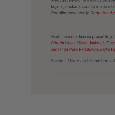
Međutim, nikako ne treba da smetn
kojima je nekada veselio mlade či
Portalibrisove edicije
Otrgnuto od 
Među našim izdanjima pronađite još 
Priroda i deca
Milice Janković
,
Zvez
ženskinja
Pere Radulovića
,
Bajke
Il
Sva dela Milete Jakšića možete vid