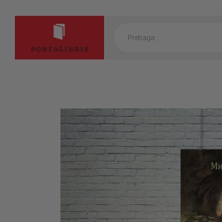
Products
search