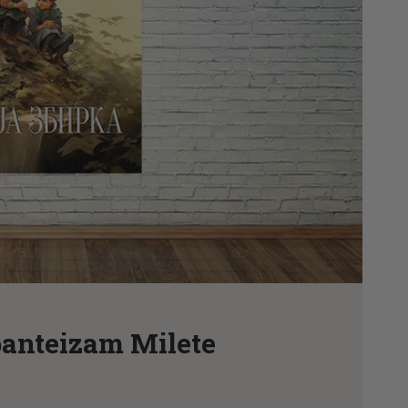
CENOVNIK
PISMO
anteizam Milete