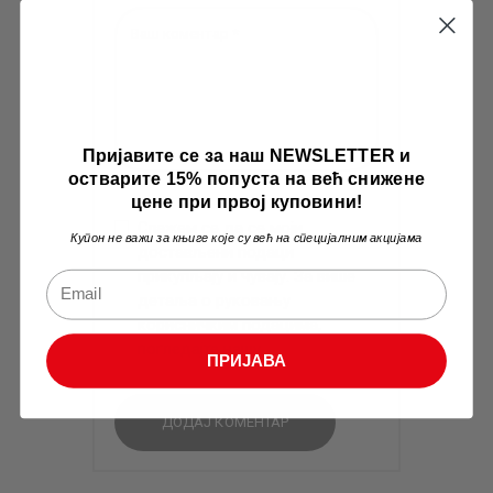
Пријавите се за наш NEWSLETTER и
остварите 15% попуста на већ снижене
цене при првој куповини!
Слажем се да се моји
Купон не важи за књиге које су већ на специјалним акцијама
достављени подаци
прикупљају и чувају. За више
детаља о руковању
корисничким подацима,
погледајте нашу
Privacy Policy
.
ПРИЈАВА