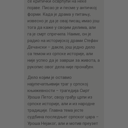
се критички осврћући на неке
појаве. Писао је и песме у античкој
форми. Када је драма у питању,
извесно је да је овај писац имао још
тога да каже у својим делима, али
га је смрт спречила. Наиме, он је
радио на историјској драми
Стефан
Дечански
– дакле, још једно дело
са темом из српске историје, али
није успео да је заврши за живота, а
рукопис овог дела није пронађен.
Дело којим је оставио
најупечатљивији траг у српској
књижевности – трагедија
Смрт
Уроша Петог
, своју грађу црпи из
српске историје, али и из народне
традиције. Главна тема јесте
судбина последњег српског цара –
Уроша Нејаког, али и мотив преузет