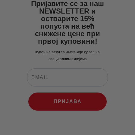
Пријавите се за наш
NEWSLETTER и
остварите 15%
попуста на већ
снижене цене при
првој куповини!
Купон не важи за књиге које су већ на
специјалним акцијама
ПРИЈАВА