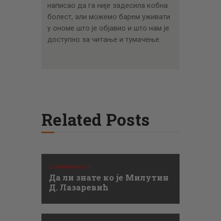
написао да га није задесила кобна
болест, али можемо барем уживати
у ономе што је објавио и што нам је
доступно за читање и тумачење.
Related Posts
Занимљивости
Да ли знате ко је Милутин
Д. Лазаревић