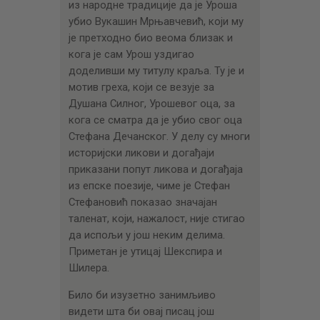
из народне традиције да је Уроша
убио Вукашин Мрњавчевић, који му
је претходно био веома близак и
кога је сам Урош уздигао
доделивши му титулу краља. Ту је и
мотив греха, који се везује за
Душана Силног, Урошевог оца, за
кога се сматра да је убио свог оца
Стефана Дечанског. У делу су многи
историјски ликови и догађаји
приказани попут ликова и догађаја
из епске поезије, чиме је Стефан
Стефановић показао значајан
таленат, који, нажалост, није стигао
да испољи у још неким делима.
Приметан је утицај Шекспира и
Шилера.
Било би изузетно занимљиво
видети шта би овај писац још