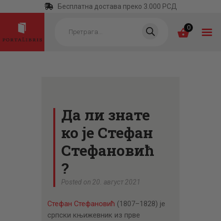
Бесплатна достава преко 3.000 РСД
Products
search
0
ПОЧЕТНА
КАТЕГОРИЈЕ
Да ли знате
НАЈПРОДАВАНИЈЕ
ко је Стефан
НОВЕ КЊИГЕ
Стефановић
ОТРГНУТО ОД
?
ЗАБОРАВА
Posted on 20. август 2021
АУТОРИ
Стефан Стефановић
(1807–1828) је
АКТУЕЛНОСТИ
српски књижевник из прве