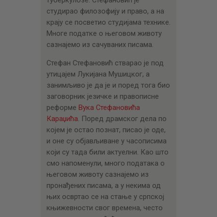
студирао филозофију и право, а на
крају се посветио студијама технике.
Многе податке о његовом животу
сазнајемо из сачуваних писама.
Стефан Стефановић стварао је под
утицајем Лукијана Мушицког, а
занимљиво је да је и поред тога био
заговорник језичке и правописне
реформе
Вука Стефановића
Караџића
. Поред драмског дела по
којем је остао познат, писао је оде,
и оне су објављиване у часописима
који су тада били актуелни. Као што
смо напоменули, много података о
његовом животу сазнајемо из
пронађених писама, а у некима од
њих освртао се на стање у српској
књижевности свог времена, често