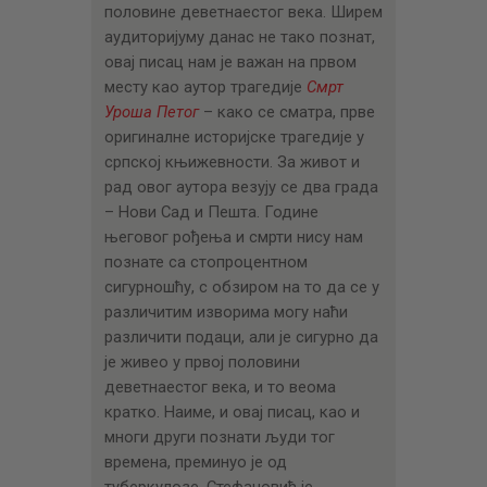
ЦЕНОВНИК
половине деветнаестог века. Ширем
аудиторијуму данас не тако познат,
ПИСМО
овај писац нам је важан на првом
месту као аутор трагедије
Смрт
Уроша Петог
– како се сматра, прве
оригиналне историјске трагедије у
српској књижевности. За живот и
рад овог аутора везују се два града
– Нови Сад и Пешта. Године
његовог рођења и смрти нису нам
познате са стопроцентном
сигурношћу, с обзиром на то да се у
различитим изворима могу наћи
различити подаци, али је сигурно да
је живео у првој половини
деветнаестог века, и то веома
кратко. Наиме, и овај писац, као и
многи други познати људи тог
времена, преминуо је од
туберкулозе. Стефановић је