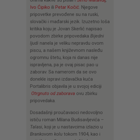
onima kakve su pisali i
Simo Matavulj
,
Ivo Ćipiko
ili
Petar Kočić
. Njegove
pripovetke prevođene su na ruski,
slovački i mađarski jezik. Izuzetno loša
kritika koju je Jovan Skerlić napisao
povodom zbirke pripovedaka
Bijedni
ljudi
nanela je veliku nepravdu ovom
piscu, a našem književnom nasleđu
ogromnu štetu, koja ni danas nije
ispravljena, pa je ovaj pisac pao u
zaborav. Sa namerom da se ovo
donekle ispravi izdavačka kuća
Portalibris objavila je u svojoj ediciji
Otrgnuto od zaborava
ovu zbirku
pripovedaka.
Dosadašnji proučavaoci nedovoljno
ističu roman Milana Budisavljevića –
Talasi
, koji je u nastavcima izlazio u
Brankovom kolu
tokom 1904, kao i