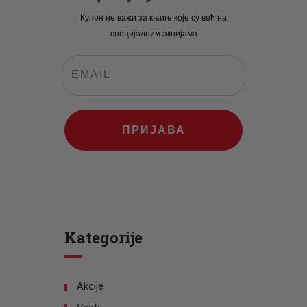
Купон не важи за књиге које су већ на
специјалним акцијама
ПРИЈАВА
Kategorije
Akcije