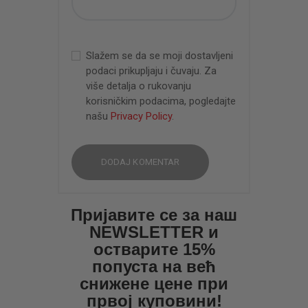
Slažem se da se moji dostavljeni
podaci prikupljaju i čuvaju. Za
više detalja o rukovanju
korisničkim podacima, pogledajte
našu
Privacy Policy
.
Пријавите се за наш
NEWSLETTER и
остварите 15%
попуста на већ
снижене цене при
првој куповини!