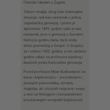
Filološki fakultet u Zagreb.
Tokom studija, zbog loše materijalne
situacije, radi kao nastavnik u jednoj
zagrebačkoj gimnaziji. I pošto je
diplomirao 1899. godine radio je kao
nastavnik, prvo u gimnaziji u Gornjem
Karlovcu godinu dana, da bi onda
dobio premeštaj u Gospić. U Gospiću
se i oženio 1902. godine, a već sledeće
godine odlazi za profesora srpskog i
klasičnih jezika Karlovačke gimnazije.
Pored profesure Milan Budisavljević se
bavio i književnošću – prevođenjem i
pisanjem pripovedaka, romana,
tragedija, ali i stručnih rasprava i eseja
u vezi sa filologijom i komparativnim
proučavanjem evropskih književnosti.