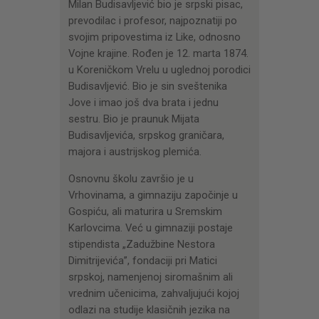
Milan Budisavljević bio je srpski pisac,
prevodilac i profesor, najpoznatiji po
svojim pripovestima iz Like, odnosno
Vojne krajine. Rođen je 12. marta 1874.
u Koreničkom Vrelu u uglednoj porodici
Budisavljević. Bio je sin sveštenika
Jove i imao još dva brata i jednu
sestru. Bio je praunuk Mijata
Budisavljevića, srpskog graničara,
majora i austrijskog plemića.
Osnovnu školu završio je u
Vrhovinama, a gimnaziju započinje u
Gospiću, ali maturira u Sremskim
Karlovcima. Već u gimnaziji postaje
stipendista „Zadužbine Nestora
Dimitrijevića”, fondaciji pri Matici
srpskoj, namenjenoj siromašnim ali
vrednim učenicima, zahvaljujući kojoj
odlazi na studije klasičnih jezika na