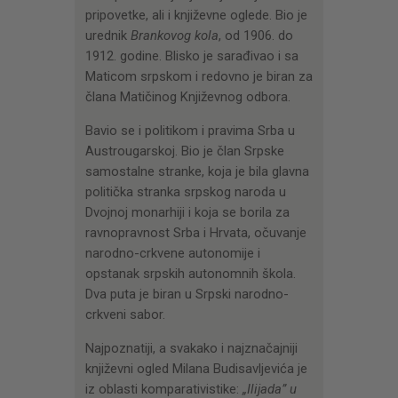
pripovetke, ali i književne oglede. Bio je
urednik
Brankovog kola
, od 1906. do
1912. godine. Blisko je sarađivao i sa
Maticom srpskom i redovno je biran za
člana Matičinog Književnog odbora.
Bavio se i politikom i pravima Srba u
Austrougarskoj. Bio je član Srpske
samostalne stranke, koja je bila glavna
politička stranka srpskog naroda u
Dvojnoj monarhiji i koja se borila za
ravnopravnost Srba i Hrvata, očuvanje
narodno-crkvene autonomije i
opstanak srpskih autonomnih škola.
Dva puta je biran u Srpski narodno-
crkveni sabor.
Najpoznatiji, a svakako i najznačajniji
književni ogled Milana Budisavljevića je
iz oblasti komparativistike:
„Ilijada” u