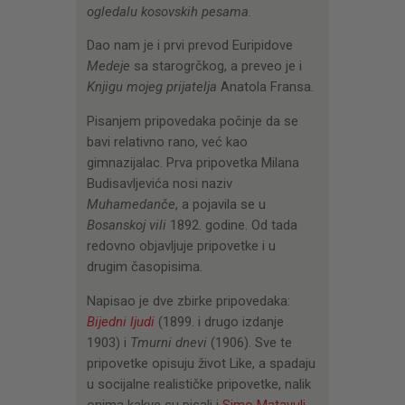
ogledalu kosovskih pesama
.
Dao nam je i prvi prevod Euripidove
Medeje
sa starogrčkog, a preveo je i
Knjigu mojeg prijatelja
Anatola Fransa.
Pisanjem pripovedaka počinje da se
bavi relativno rano, već kao
gimnazijalac. Prva pripovetka Milana
Budisavljevića nosi naziv
Muhamedanče
, a pojavila se u
Bosanskoj vili
1892. godine. Od tada
redovno objavljuje pripovetke i u
drugim časopisima.
Napisao je dve zbirke pripovedaka:
Bijedni ljudi
(1899. i drugo izdanje
1903) i
Tmurni dnevi
(1906). Sve te
pripovetke opisuju život Like, a spadaju
u socijalne realističke pripovetke, nalik