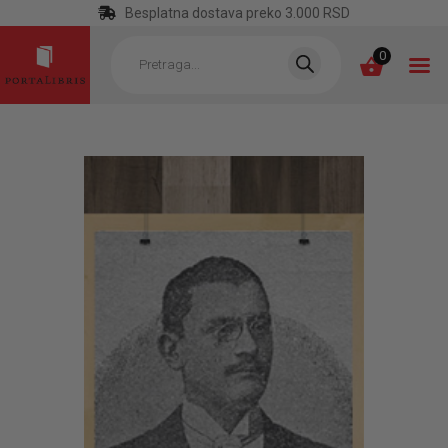
Besplatna dostava preko 3.000 RSD
Products
search
0
POČETNA
KATEGORIJE
NAJPRODAVANIJE
NOVE KNJIGE
OTRGNUTO OD
ZABORAVA
AUTORI
AKTUELNOSTI