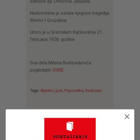
satirični ep
Omerova Jašijada
.
Nedovršena je ostala njegova tragedija
Momir i Grozdana
.
Umro je u Sremskim Karlovcima 21.
februara 1928. godine.
Sva dela Milana Budisavljevića
pogledajte
OVDE
.
Tags:
Bijedni Ljudi
,
Pripovetke
,
Realizam
Related Posts