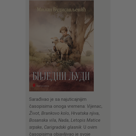
Sarađivao je sa najuticajnijim
časopisima onoga vremena:
Vijenac
,
Život
,
Brankovo kolo
,
Hrvatska njiva
,
Bosanska vila
,
Nada
,
Letopis Matice
srpske
,
Carigradski glasnik
. U ovim
časopisima objavljivao je svoje