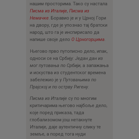
нашим просторима. Тако су настала
Писма из Италије
,
Писма из
Немачке
. Боравио је и у Црној Гори
на двору, где је упознао тај братски
народ, што га је инспирисало да
напише своје дело
О Црногорцима
.
Његово прво путописно дело, ипак,
односи се на Србију:
Један дан из
мог путовања по Србији
, а запажања
и искуства из студентског времена
забележио је у
Путовањима по
Прајској и по острву Ригену
.
Писма из Италије
су по многим
критичарима његово најбоље дело,
које поред приказа, тада
глобализомом још нетакнуте
Италије, даје аутентичну слику те
земље, а поред тога нуди