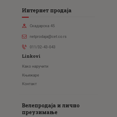
Интернет продаја
Скадарска 45
netprodaja@cet.co.rs
011/32-43-043
Linkovi
Како наручити
Књижаре
Контакт
Велепродаја и лично
преузимање