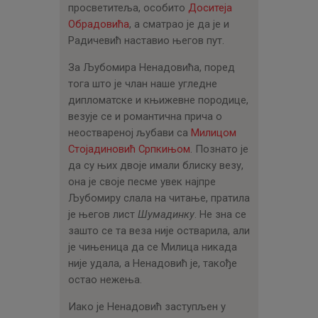
просветитеља, особито
Доситеја
Обрадовића
, а сматрао је да је и
Радичевић наставио његов пут.
За Љубомира Ненадовића, поред
тога што је члан наше угледне
дипломатске и књижевне породице,
везује се и романтична прича о
неоствареној љубави са
Милицом
Стојадиновић Српкињом
. Познато је
да су њих двоје имали блиску везу,
она је своје песме увек најпре
Љубомиру слала на читање, пратила
је његов лист
Шумадинку
. Не зна се
зашто се та веза није остварила, али
је чињеница да се Милица никада
није удала, а Ненадовић је, такође
остао нежења.
Иако је Ненадовић заступљен у