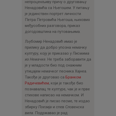
непроценљиву причу о друговању
Ненадовића са Његошем. У питању
је јединствен портрет личности
Петра Петровића Његоша, њихових
међусобних разговора, приказ
догодовштина на путовањима.
Љубомир Ненадовић имао је
прилику да добро упозна немачку
културу, коју је приказао у
Писмима
из Немачке
. Не треба заборавити да
је у младости био под снажним
утицајем немачког песника Хајнеа.
Такође је друговао са
Бранком
Радичевићем
, који је такође био
познавалац те културе, чак је и прве
стихове написао на немачком. И
Ненадовић је писао песме, те издао
збирку
Поезија
и спев
Словенска
вила
. Подржавао је рад