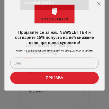
Продановић?
Пријавите се за наш NEWSLETTER и
остварите 15% попуста на већ снижене
цене при првој куповини!
Оставите ваш
коментар
Купон не важи за књиге које су већ на специјалним акцијама
ПРИЈАВА