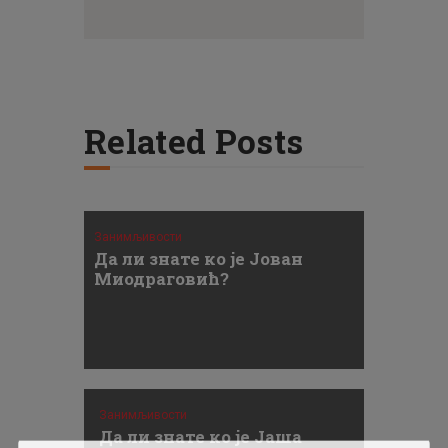
Related Posts
Занимљивости
Да ли знате ко је Јован
Миодраговић?
Занимљивости
Да ли знате ко је Јаша