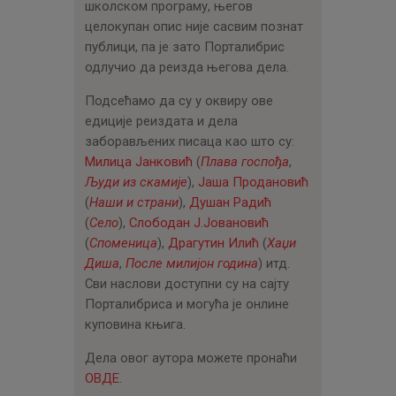
школском програму, његов
целокупан опис није сасвим познат
публици, па је зато Порталибрис
одлучио да реизда његова дела.
Подсећамо да су у оквиру ове
едиције реиздата и дела
заборављених писаца као што су:
Милица Јанковић
(
Плава госпођа
,
Људи из скамије
),
Јаша Продановић
(
Наши и страни
),
Душан Радић
(
Село
),
Слободан Ј.Јовановић
(
Споменица
),
Драгутин Илић
(
Хаџи
Диша
,
После милијон година
) итд.
Сви наслови доступни су на сајту
Порталибриса и могућа је онлине
куповина књига.
Дела овог аутора можете пронаћи
ОВДЕ
.