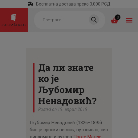
Бесплатна достава преко 3.000 РСД
Products
search
0
ПОЧЕТНА
КАТЕГОРИЈЕ
Да ли знате
НАЈПРОДАВАНИЈЕ
ко је
НОВЕ КЊИГЕ
Љубомир
ОТРГНУТО ОД
Ненадовић?
ЗАБОРАВА
Posted on 19. април 2019
АУТОРИ
Љубомир Ненадовић (1826–1895)
АКТУЕЛНОСТИ
био је српски песник, путописац, син
дипломате и аутора
Проте Матеје