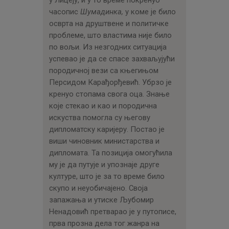
часопис
Шумадинка,
у коме је било
осврта на друштвене и политичке
проблеме, што властима није било
по вољи. Из незгодних ситуација
успевао је да се спасе захваљујући
породичној вези са књегињом
Персидом Карађорђевић. Убрзо је
кренуо стопама свога оца. Знање
које стекао и као и породична
искуства помогла су његову
дипломатску каријеру. Постао је
виши чиновник министарства и
дипломата. Та позиција омогућила
му је да путује и упознаје друге
културе, што је за то време било
скупо и неуобичајено. Своја
запажања и утиске Љубомир
Ненадовић претварао је у путописе,
прва прозна дела тог жанра на