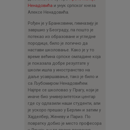
ЦЕНОВНИК
Ненадовића
и унук српског кнеза
ПИСМО
Алексе Ненадовића.
Рођен је у Бранковини, гимназију је
завршио у Београду, па пошто је
потекао из образоване и угледне
породице, било је логично да
настави школовање. Како је у то
време већина српске омладине која
је показала добре резултате у
школи ишла у иностранство на
даље усавршавање, тако је било и
са Љубомиром Ненадовићем.
Најпре се школовао у Прагу, који је
иначе био универзитетски центар
где су одлазили наши студенти, али
је ускоро прешао у Берлин и затим у
Хајделбер, Женеву и Париз. По
повратку добио је место професора
у Лицеју, и у то време покренуо