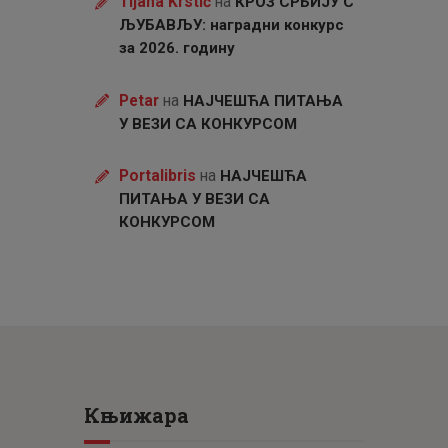
Tijana Krstić
на
КРОЗ СРБИЈУ С
ЉУБАВЉУ: наградни конкурс
за 2026. годину
Petar
на
НАЈЧЕШЋА ПИТАЊА
У ВЕЗИ СА КОНКУРСОМ
Portalibris
на
НАЈЧЕШЋА
ПИТАЊА У ВЕЗИ СА
КОНКУРСОМ
Књижара