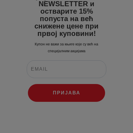
NEWSLETTER и
остварите 15%
попуста на већ
снижене цене при
првој куповини!
Купон не важи за књиге које су већ на
специјалним акцијама
ПРИЈАВА