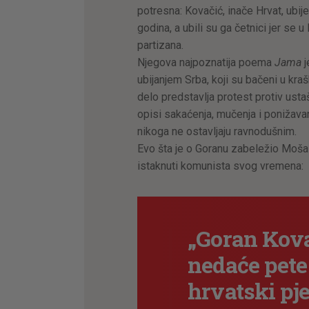
potresna: Kovačić, inače Hrvat, ubij
godina, a ubili su ga četnici jer se
partizana.
Njegova najpoznatija poema
Jama
ubijanjem Srba, koji su bačeni u kra
delo predstavlja protest protiv ustaš
opisi sakaćenja, mučenja i ponižavan
nikoga ne ostavljaju ravnodušnim.
Evo šta je o Goranu zabeležio Moša Pi
istaknuti komunista svog vremena:
„Goran Kova
nedaće pete
hrvatski pje