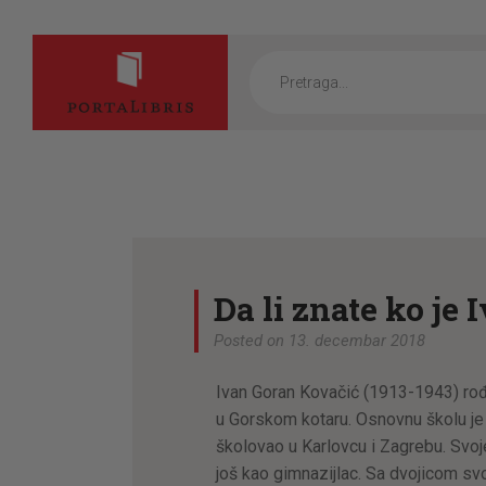
Products
search
Da li znate ko je
Posted on 13. decembar 2018
Ivan Goran Kovačić (1913-1943) rođ
u Gorskom kotaru. Osnovnu školu je
školovao u Karlovcu i Zagrebu. Svoj
još kao gimnazijlac. Sa dvojicom svo