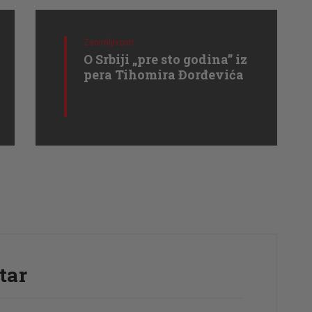
Zanimljivosti
O Srbiji „pre sto godina” iz
pera Tihomira Đorđevića
tar