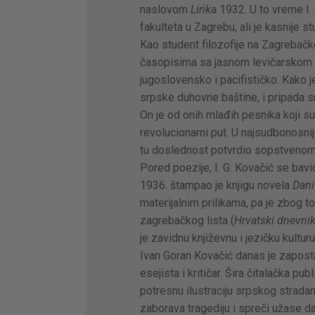
naslovom
Lirika
1932. U to vreme I.
fakulteta u Zagrebu, ali je kasnije st
Kao student filozofije na Zagrebačk
časopisima sa jasnom levičarskom or
jugoslovensko i pacifističko. Kako 
srpske duhovne baštine, i pripada sr
On je od onih mlađih pesnika koji su
revolucionarni put. U najsudbonosni
tu doslednost potvrdio sopstvenom 
Pored poezije, I. G. Kovačić se bavi
1936. štampao je knjigu novela
Dani
materijalnim prilikama, pa je zbog t
zagrebačkog lista (
Hrvatski dnevni
je zavidnu književnu i jezičku kulturu
Ivan Goran Kovačić danas je zapostavl
esejista i kritičar. Šira čitalačka 
potresnu ilustraciju srpskog stradan
zaborava tragediju i spreči užase da