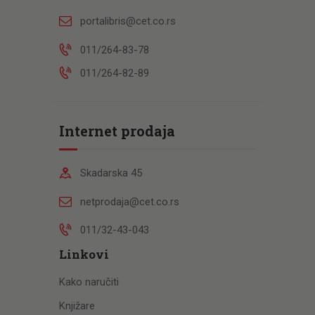
portalibris@cet.co.rs
011/264-83-78
011/264-82-89
Internet prodaja
Skadarska 45
netprodaja@cet.co.rs
011/32-43-043
Linkovi
Kako naručiti
Knjižare