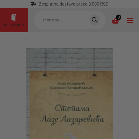
Besplatna dostava preko 3.000 RSD
Products
search
0
POČETNA
KATEGORIJE
NAJPRODAVANIJE
NOVE KNJIGE
OTRGNUTO OD
ZABORAVA
AUTORI
AKTUELNOSTI