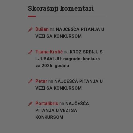
Skorašnji komentari
Dušan
na
NAJČEŠĆA PITANJA U
VEZI SA KONKURSOM
Tijana Krstić
na
KROZ SRBIJU S
LJUBAVLJU: nagradni konkurs
za 2026. godinu
Petar
na
NAJČEŠĆA PITANJA U
VEZI SA KONKURSOM
Portalibris
na
NAJČEŠĆA
PITANJA U VEZI SA
KONKURSOM