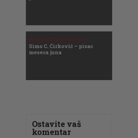
Akcije,
Vesti,
Početna Prva Sekcija
Simo C. Ćirković – pisac
meseca juna
Ostavite vaš
komentar