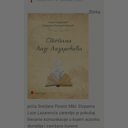
Zbirka
priča Snežane Pisarić Milić
Stopama
Laze Lazarevića
zanimljiv je pokušaj
literarne komunikacije u kojem autorka
domišlja i završava čuvene