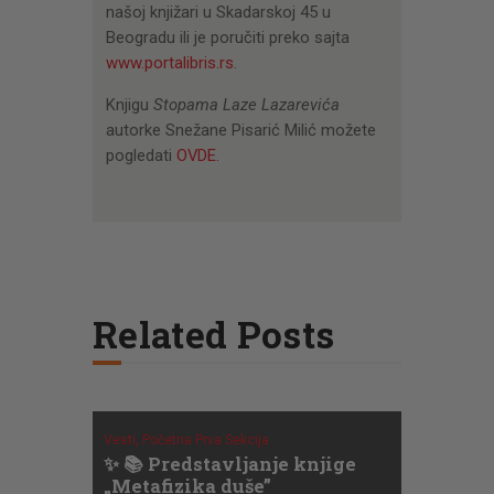
našoj knjižari u Skadarskoj 45 u
Beogradu ili je poručiti preko sajta
www.portalibris.rs
.
Knjigu
Stopama Laze Lazarevića
autorke Snežane Pisarić Milić možete
pogledati
OVDE
.
Related Posts
Vesti,
Početna Prva Sekcija
✨ 📚 Predstavljanje knjige
„Metafizika duše”