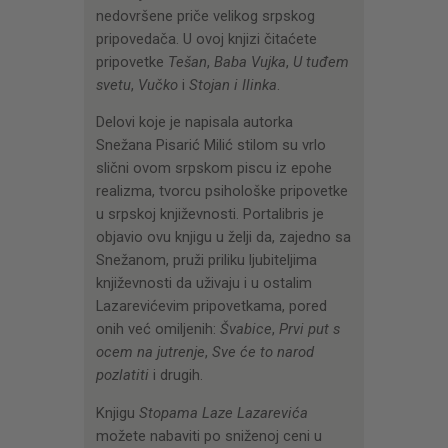
nedovršene priče velikog srpskog
pripovedača. U ovoj knjizi čitaćete
pripovetke
Tešan
,
Baba Vujka
,
U tuđem
svetu
,
Vučko
i
Stojan i Ilinka
.
Delovi koje je napisala autorka
Snežana Pisarić Milić stilom su vrlo
slični ovom srpskom piscu iz epohe
realizma, tvorcu psihološke pripovetke
u srpskoj književnosti. Portalibris je
objavio ovu knjigu u želji da, zajedno sa
Snežanom, pruži priliku ljubiteljima
književnosti da uživaju i u ostalim
Lazarevićevim pripovetkama, pored
onih već omiljenih:
Švabice
,
Prvi put s
ocem na jutrenje
,
Sve će to narod
pozlatiti
i drugih.
Knjigu
Stopama Laze Lazarevića
možete nabaviti po sniženoj ceni u