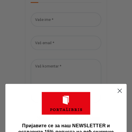
Slažem se da se moji dostavljeni
podaci prikupljaju i čuvaju. Za
Пријавите се за наш NEWSLETTER и
više detalja o rukovanju
остварите 15% попуста на већ снижене