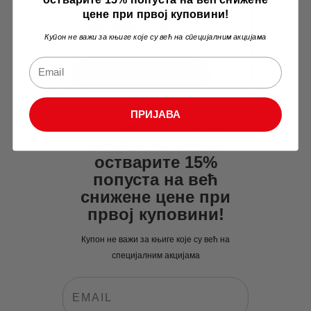
korisničkim podacima, pogledajte
цене при првој куповини!
našu
Privacy Policy
.
Купон не важи за књиге које су већ на специјалним акцијама
ПРИЈАВА
Пријавите се за наш
NEWSLETTER и
остварите 15%
попуста на већ
снижене цене при
првој куповини!
Купон не важи за књиге које су већ на
специјалним акцијама