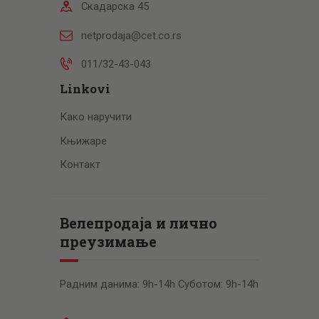
Скадарска 45
netprodaja@cet.co.rs
011/32-43-043
Linkovi
Како наручити
Књижаре
Контакт
Велепродаја и лично
преузимање
Радним данима: 9h-14h Суботом: 9h-14h