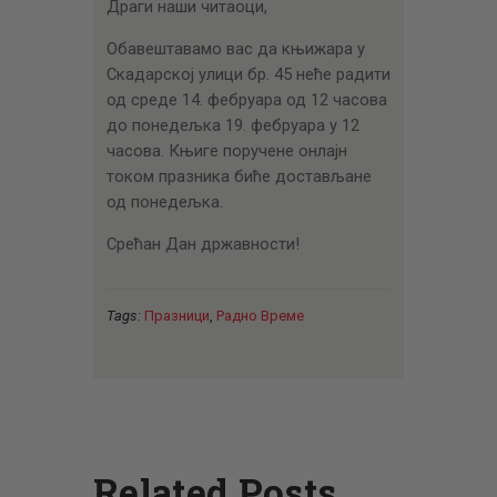
Драги наши читаоци,
Обавештавамо вас да књижара у
Скадарској улици бр. 45 неће радити
од среде 14. фебруара од 12 часова
до понедељка 19. фебруара у 12
часова. Књиге поручене онлајн
током празника биће достављане
од понедељка.
Срећан Дан државности!
Tags:
Празници
,
Радно Време
Related Posts