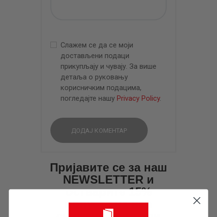
Слажем се да се моји
достављени подаци
прикупљају и чувају. За више
детаља о руковању
корисничким подацима,
погледајте нашу
Privacy Policy
.
Пријавите се за наш
NEWSLETTER и
остварите 15%
попуста на већ
снижене цене при