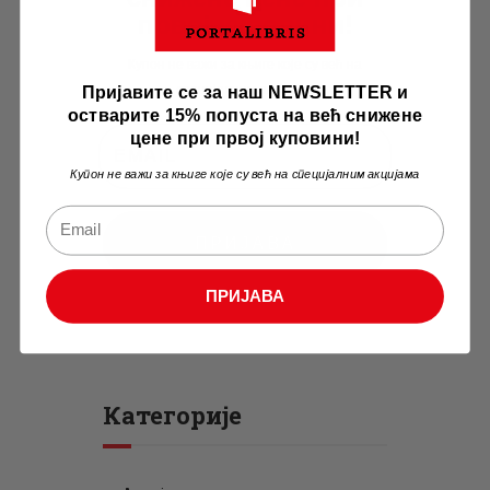
првој куповини!
Купон не важи за књиге које су већ на
Пријавите се за наш NEWSLETTER и
специјалним акцијама
остварите 15% попуста на већ снижене
цене при првој куповини!
Купон не важи за књиге које су већ на специјалним акцијама
ПРИЈАВА
ПРИЈАВА
Категорије