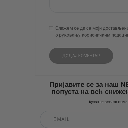
Слажем се да се моји достављени
о руковању корисничким подацим
Пријавите се за наш 
попуста на већ сниже
Купон не важи за књиге