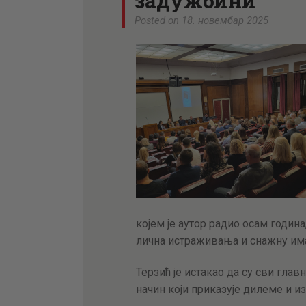
задужбини
Posted on 18. новембар 2025
којем је аутор радио осам година
лична истраживања и снажну има
Терзић је истакао да су сви гла
начин који приказује дилеме и из