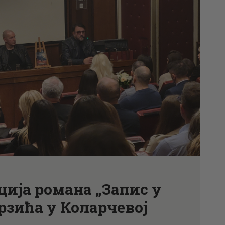
АКТУЕЛНОСТИ
ЦЕНОВНИК
ПИСМО
ија романа „Запис у
рзића у Коларчевој