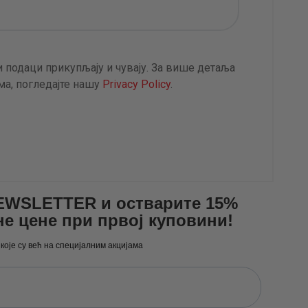
 подаци прикупљају и чувају. За више детаља
а, погледајте нашу
Privacy Policy
.
NEWSLETTER и остварите 15%
не цене при првој куповини!
 које су већ на специјалним акцијама