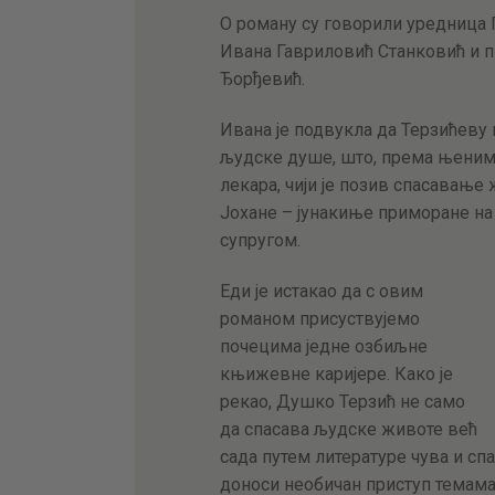
О роману су говорили уредница 
Ивана Гавриловић Станковић и п
Ђорђевић.
Ивана је подвукла да Терзићев
људске душе, што, према њеним 
лекара, чији је позив спасавање 
Јохане – јунакиње приморане на
супругом.
Еди је истакао да с овим
романом присуствујемо
почецима једне озбиљне
књижевне каријере. Како је
рекао, Душко Терзић не само
да спасава људске животе већ
сада путем литературе чува и с
доноси необичан приступ темама