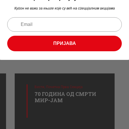
Купон не важи за књиге које су већ на специјалним акцијама
ПРИЈАВА
Вести,
Почетна Прва Секција
70 ГОДИНА ОД СМРТИ
МИР-ЈАМ