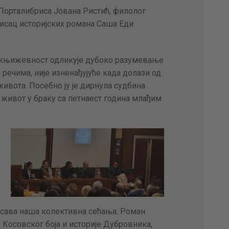
Порталибриса Јована Ристић, филолог
исац историјских романа Саша Еди
у књижевност одликује дубоко разумевање
речима, није изненађујуће када долази од
живота. Посебно ју је дирнула судбина
 живот у браку са петнаест година млађим
пасава наша колективна сећања. Роман
 Косовског боја и историје Дубровника,