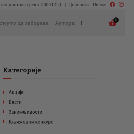
тна достава преко 3.000 РСД
Ценовник
Писмо
0
гнуто од заборава
Аутори
Категорије
Акције
Вести
Занимљивости
Књижевни конкурс