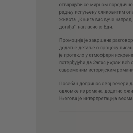
отварајући се мирном породично
радњу испуњену сликовитим опис
живота. „Књига вас вуче напред,
догађа”, нагласио је Еди.
Промоција је завршена разговоро
додатне детаље о процесу писањ
је протекло у атмосфери искрен
потврђујући да
Запис у крви
већ с
савременим историјским романи
Посебан допринос овој вечери да
одломке из романа, додатно ожи
Његова је интерпретација веома