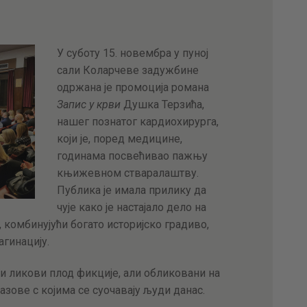
У суботу 15. новембра у пуној
сали Коларчеве задужбине
одржана је промоција романа
Запис у крви
Душка Терзића,
нашег познатог кардиохирурга,
који је, поред медицине,
годинама посвећивао пажњу
књижевном стваралаштву.
Публика је имала прилику да
чује како је настајало дело на
, комбинујући богато историјско градиво,
гинацију.
вни ликови плод фикције, али обликовани на
азове с којима се суочавају људи данас.