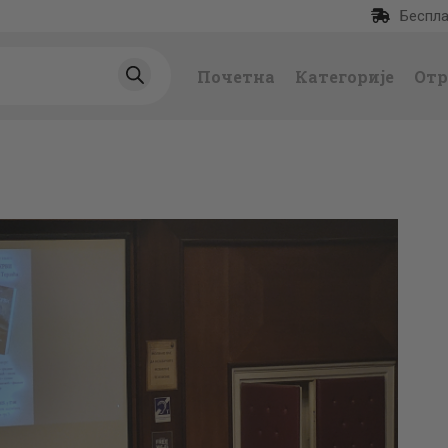
Беспла
ПОЧЕТНА
Почетна
Категорије
Отр
КАТЕГОРИЈЕ
НАЈПРОДАВАНИЈ
Е
НОВЕ КЊИГЕ
ОТРГНУТО ОД
ЗАБОРАВА
АУТОРИ