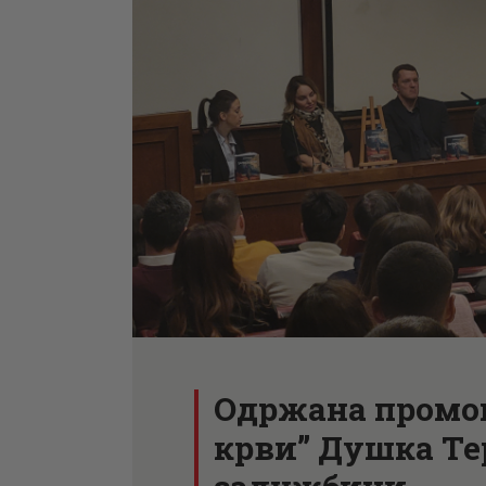
Одржана промоц
крви” Душка Те