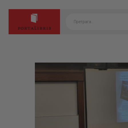
Products
search