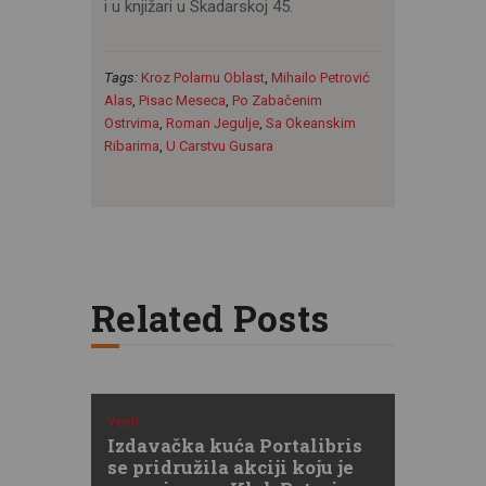
i u knjižari u Skadarskoj 45.
Tags:
Kroz Polarnu Oblast
,
Mihailo Petrović
Alas
,
Pisac Meseca
,
Po Zabačenim
Ostrvima
,
Roman Jegulje
,
Sa Okeanskim
Ribarima
,
U Carstvu Gusara
Related Posts
Vesti
Izdavačka kuća Portalibris
se pridružila akciji koju je