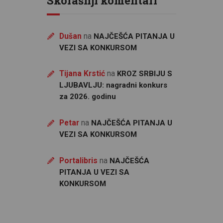
Skorašnji komentari
Dušan
na
NAJČEŠĆA PITANJA U
VEZI SA KONKURSOM
Tijana Krstić
na
KROZ SRBIJU S
LJUBAVLJU: nagradni konkurs
za 2026. godinu
Petar
na
NAJČEŠĆA PITANJA U
VEZI SA KONKURSOM
Portalibris
na
NAJČEŠĆA
PITANJA U VEZI SA
KONKURSOM