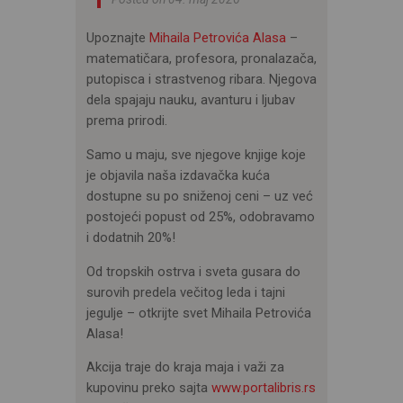
Upoznajte
Mihaila Petrovića Alasa
–
matematičara, profesora, pronalazača,
putopisca i strastvenog ribara. Njegova
dela spajaju nauku, avanturu i ljubav
prema prirodi.
Samo u maju, sve njegove knjige koje
je objavila naša izdavačka kuća
dostupne su po sniženoj ceni – uz već
postojeći popust od 25%, odobravamo
i dodatnih 20%!
Od tropskih ostrva i sveta gusara do
surovih predela večitog leda i tajni
jegulje – otkrijte svet Mihaila Petrovića
Alasa!
Akcija traje do kraja maja i važi za
kupovinu preko sajta
www.portalibris.rs