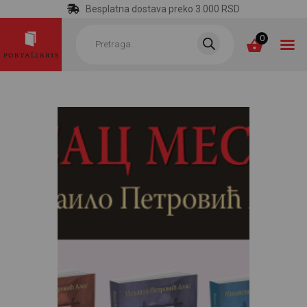
Besplatna dostava preko 3.000 RSD
Products
search
0
POČETNA
KATEGORIJE
NAJPRODAVANIJE
NOVE KNJIGE
OTRGNUTO OD
ZABORAVA
AUTORI
AKTUELNOSTI