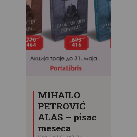
CENOVNIK
PISMO
MIHAILO
PETROVIĆ
ALAS – pisac
meseca
Posted on 04. maj 2026