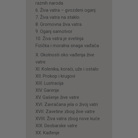
raznih naroda
6. Živa vatra – gvozdeni oganj
7. Živa vatra na staklo
8. Gromovna živa vatra
9. Oganj samotvor
10. Živa vatra je svetinja
Fizička i moralna snaga vađača
X. Okolnosti oko vađenja žive
vatre
XI. Kolenika, koraći, uže i ostalo
XII. Prokop i krugovi
XIII. Lustracija
XIV. Garenje
XV. Gašenje žive vatre
XVI. Zavračana jela o živoj vatri
XVII. Zavetine zbog žive vatre
XVIII. Živa vatra zbog nove kuće
XIX. Deobarske vatre
XX. Kađenje