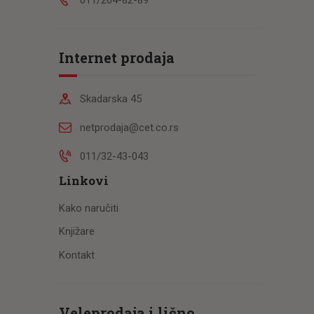
Internet prodaja
Skadarska 45
netprodaja@cet.co.rs
011/32-43-043
Linkovi
Kako naručiti
Knjižare
Kontakt
Veleprodaja i lično