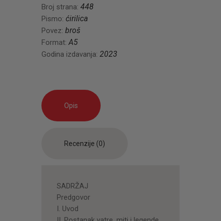
448
Broj strana:
ćirilica
Pismo:
broš
Povez:
A5
Format:
2023
Godina izdavanja:
Opis
Recenzije (0)
SADRŽAJ
Predgovor
I. Uvod
II. Postanak vatre, miti i legende