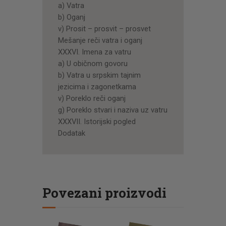
a) Vatra
b) Oganj
v) Prosit – prosvit – prosvet
Mešanje reči vatra i oganj
XXXVI. Imena za vatru
a) U običnom govoru
b) Vatra u srpskim tajnim
jezicima i zagonetkama
v) Poreklo reči oganj
g) Poreklo stvari i naziva uz vatru
XXXVII. Istorijski pogled
Dodatak
Povezani proizvodi