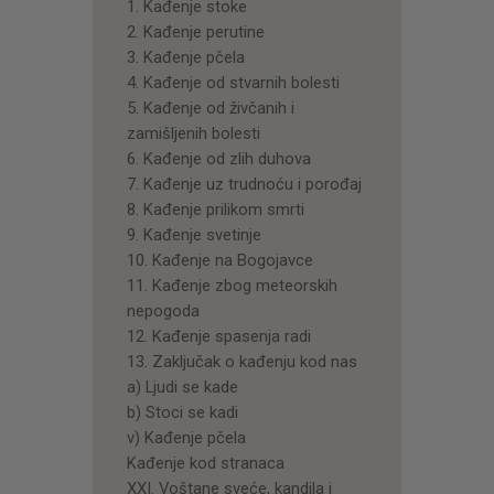
1. Kađenje stoke
2. Kađenje perutine
3. Kađenje pčela
4. Kađenje od stvarnih bolesti
5. Kađenje od živčanih i
zamišljenih bolesti
6. Kađenje od zlih duhova
7. Kađenje uz trudnoću i porođaj
8. Kađenje prilikom smrti
9. Kađenje svetinje
10. Kađenje na Bogojavce
11. Kađenje zbog meteorskih
nepogoda
12. Kađenje spasenja radi
13. Zaključak o kađenju kod nas
a) Ljudi se kade
b) Stoci se kadi
v) Kađenje pčela
Kađenje kod stranaca
XXI. Voštane sveće, kandila i