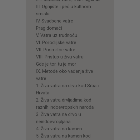
III. Ognjište i peć u kultnom
smislu
IV. Svadbene vatre
Prag domaći
V. Vatra uz trudnoću
VI. Porodiljske vatre
VII. Posmrtne vatre
VIII. Pristup u živu vatru
Gde je tor, tu je mor
IX. Metode oko vađenja žive
vatre
1. Živa vatra na drvo kod Srba i
Hrvata
2. Živa vatra drvljadima kod
raznih indoevropskih naroda
3. Živa vatra na drvo u
neindoevropljana
4. Živa vatra na kamen
5. Živa vatra na kamen kod