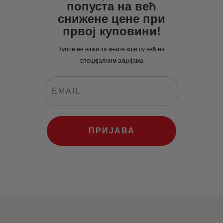
попуста на већ
рсд.
снижене цене при
првој куповини!
Купон не важи за књиге које су већ на
специјалним акцијама
ПРИЈАВА