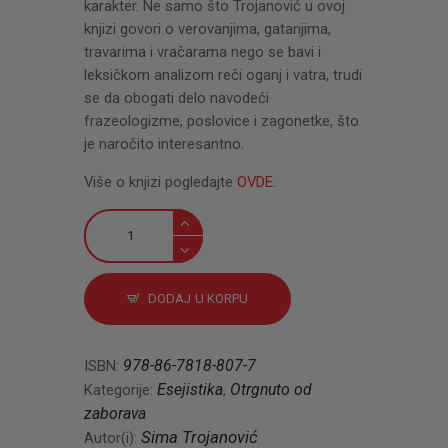
karakter. Ne samo što Trojanović u ovoj
knjizi govori o verovanjima, gatanjima,
travarima i vračarama nego se bavi i
leksičkom analizom reči oganj i vatra, trudi
se da obogati delo navodeći
frazeologizme, poslovice i zagonetke, što
je naročito interesantno.
Više o knjizi pogledajte
OVDE
.
Vatra
u
običajima
i
DODAJ U KORPU
životu
srpskog
naroda
978-86-7818-807-7
ISBN:
količina
Esejistika
Otrgnuto od
Kategorije:
,
zaborava
Sima Trojanović
Autor(i):