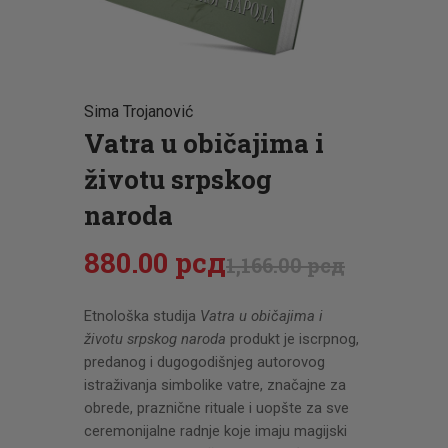
CENOVNIK
PISMO
Sima Trojanović
Vatra u običajima i
životu srpskog
naroda
880
.
00
рсд
1,166
.
00
рсд
Etnološka studija
Vatra u običajima i
životu srpskog naroda
produkt je iscrpnog,
predanog i dugogodišnjeg autorovog
istraživanja simbolike vatre, značajne za
obrede, praznične rituale i uopšte za sve
ceremonijalne radnje koje imaju magijski