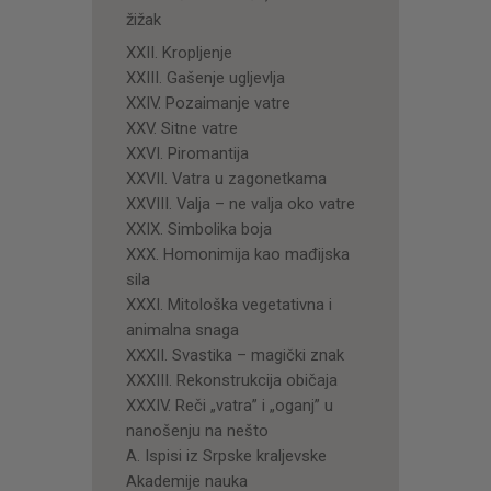
žižak
XXII. Kropljenje
XXIII. Gašenje ugljevlja
XXIV. Pozaimanje vatre
XXV. Sitne vatre
XXVI. Piromantija
XXVII. Vatra u zagonetkama
XXVIII. Valja – ne valja oko vatre
XXIX. Simbolika boja
XXX. Homonimija kao mađijska
sila
XXXI. Mitološka vegetativna i
animalna snaga
XXXII. Svastika – magički znak
XXXIII. Rekonstrukcija običaja
XXXIV. Reči „vatra” i „oganj” u
nanošenju na nešto
A. Ispisi iz Srpske kraljevske
Akademije nauka