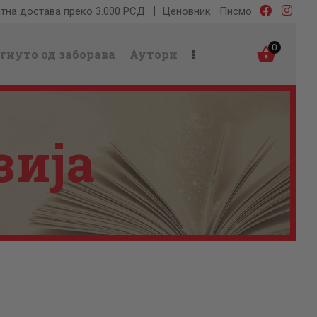
тна достава преко 3.000 РСД
Ценовник
Писмо
0
гнуто од заборава
Аутори
зија