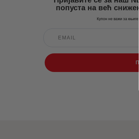
попуста на већ сниже
Купон не важи за књиге