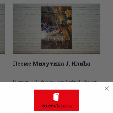
АКТУЕЛНОСТИ
ЦЕНОВНИК
ПИСМО
Песме Милутина Ј. Илића
Милутин Ј. Илић је један од браће Илића, син
песника Јована Илића,…
NEWSLETTER и остварите 15%