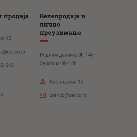
 продаја
Велепродаја и
лично
преузимање
ка 45
ja@cet.co.rs
Радним данима: 9h-14h
Суботом: 9h-14h
43-043
Кировљева 15
ти
cet-vlp@cet.co.rs