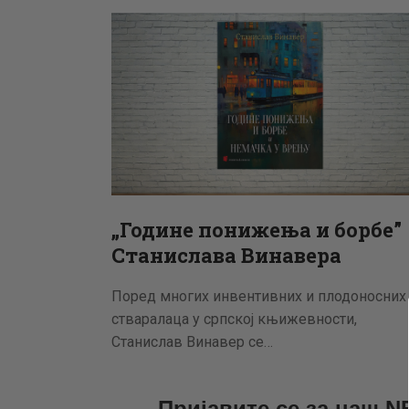
„Године понижења и борбе”
Станислава Винавера
Поред многих инвентивних и плодоносних
стваралаца у српској књижевности,
Станислав Винавер се…
Пријавите се за наш 