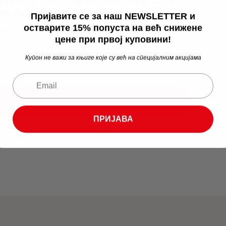
не цене при првој куповини!
Пријавите се за наш NEWSLETTER и
остварите 15% попуста на већ снижене
 које су већ на специјалним акцијама
цене при првој куповини!
Купон не важи за књиге које су већ на специјалним акцијама
ПРИЈАВА
ПРИЈАВА