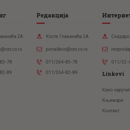
нг
Редакција
Интернет
авинића 2А
Косте Главинића 2А
Скадарс
is@cet.co.rs
portalibris@cet.co.rs
netproda
83-78
011/264-83-78
011/32-
82-89
011/264-82-89
Linkovi
Како наручи
Књижаре
Контакт