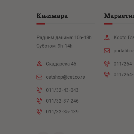
Књижара
Маркети
Радним данима: 10h-18h
Косте Гл
Суботом: 9h-14h
portalibr
Скадарска 45
011/264-
011/264-
cetshop@cet.co.rs
011/32-43-043
011/32-37-246
011/32-35-139