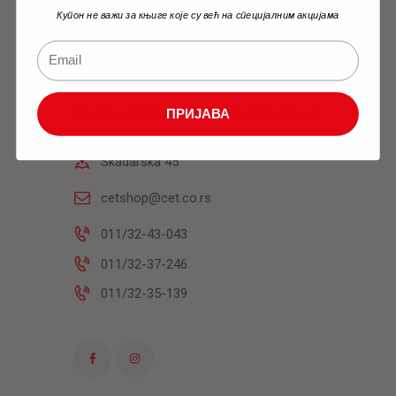
Купон не важи за књиге које су већ на специјалним акцијама
Knjižara
Radnim danima: 10h-18h Subotom: 9h-14h
ПРИЈАВА
Skadarska 45
cetshop@cet.co.rs
011/32-43-043
011/32-37-246
011/32-35-139