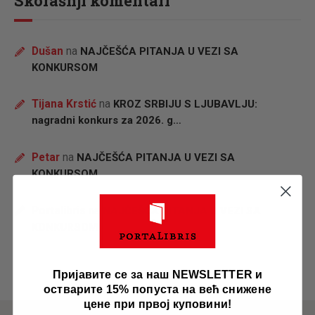
Skorašnji komentari
Dušan
na
NAJČEŠĆA PITANJA U VEZI SA
KONKURSOM
Tijana Krstić
na
KROZ SRBIJU S LJUBAVLJU:
nagradni konkurs za 2026. g…
Petar
na
NAJČEŠĆA PITANJA U VEZI SA
KONKURSOM
Portalibris
na
NAJČEŠĆA PITANJA U VEZI SA
KONKURSOM
Пријавите се за наш NEWSLETTER и
остварите 15% попуста на већ снижене
цене при првој куповини!