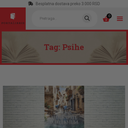
Besplatna dostava preko 3.000 RSD
Products
search
0
Tag: Psihe
POČETNA
KATEGORIJE
NAJPRODAVANIJE
NOVE KNJIGE
OTRGNUTO OD
ZABORAVA
AUTORI
AKTUELNOSTI