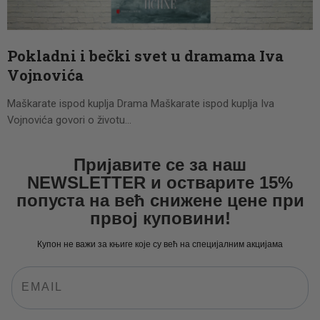
CENOVNIK
PISMO
Pokladni i bečki svet u dramama Iva
Vojnovića
Maškarate ispod kuplja Drama Maškarate ispod kuplja Iva
Vojnovića govori o životu…
Пријавите се за наш
NEWSLETTER и остварите 15%
попуста на већ снижене цене при
првој куповини!
Купон не важи за књиге које су већ на специјалним акцијама