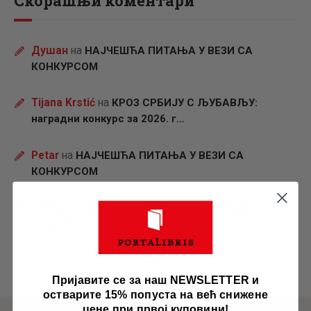
Скорашњи коментари
Душан
на
НАЈЧЕШЋА ПИТАЊА У ВЕЗИ СА
КОНКУРСОМ
Tijana Krstić
на
КРОЗ СРБИЈУ С ЉУБАВЉУ:
наградни конкурс за 2026. г…
Petar
на
НАЈЧЕШЋА ПИТАЊА У ВЕЗИ СА
КОНКУРСОМ
Portalibris
на
НАЈЧЕШЋА ПИТАЊА У ВЕЗИ СА
КОНКУРСОМ
Пријавите се за наш NEWSLETTER и
остварите 15% попуста на већ снижене
цене при првој куповини!