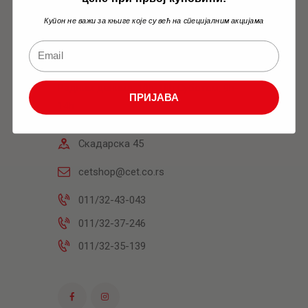
Купон не важи за књиге које су већ на специјалним акцијама
Књижара
Радним данима: 10h-18h Суботом: 9h-
ПРИЈАВА
14h
Скадарска 45
cetshop@cet.co.rs
011/32-43-043
011/32-37-246
011/32-35-139