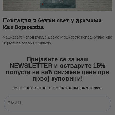
ЦЕНОВНИК
ПИСМО
Покладни и бечки свет у драмама
Ива Војновића
Машкарате испод купља Драма Машкарате испод купља Ива
Војновића говори о животу…
Пријавите се за наш
NEWSLETTER и остварите 15%
попуста на већ снижене цене при
првој куповини!
Купон не важи за књиге које су већ на специјалним акцијама