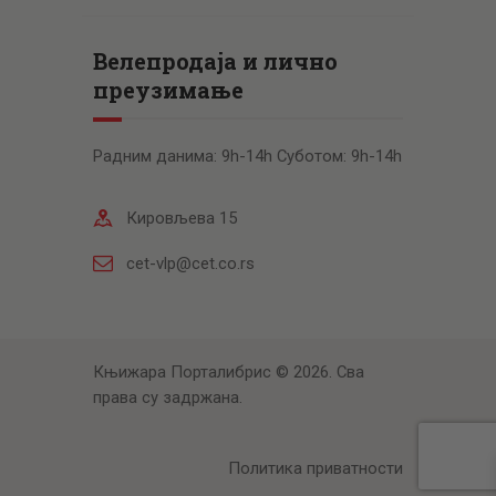
Велепродаја и лично
преузимање
Радним данима: 9h-14h Суботом: 9h-14h
Кировљева 15
cet-vlp@cet.co.rs
Књижара Порталибрис © 2026. Сва
права су задржана.
Политика приватности