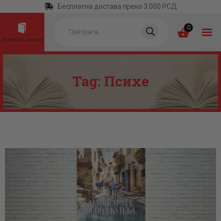
Бесплатна достава преко 3.000 РСД
Products
search
0
Tag: Психе
ПОЧЕТНА
КАТЕГОРИЈЕ
НАЈПРОДАВАНИЈЕ
НОВЕ КЊИГЕ
ОТРГНУТО ОД
ЗАБОРАВА
АУТОРИ
АКТУЕЛНОСТИ