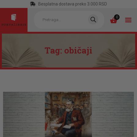
Besplatna dostava preko 3.000 RSD
Products
search
0
Tag: običaji
POČETNA
KATEGORIJE
NAJPRODAVANIJE
NOVE KNJIGE
OTRGNUTO OD
ZABORAVA
AUTORI
AKTUELNOSTI