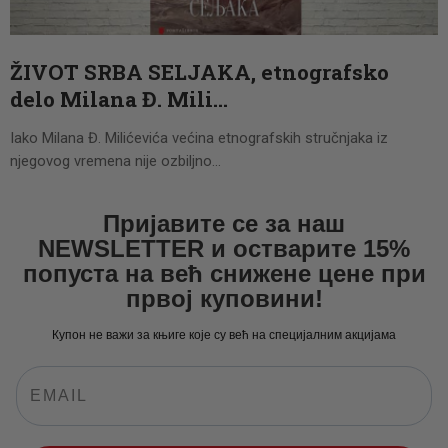
ŽIVOT SRBA SELJAKA, etnografsko
delo Milana Đ. Mili…
Iako Milana Đ. Milićevića većina etnografskih stručnjaka iz
njegovog vremena nije ozbiljno…
Пријавите се за наш
NEWSLETTER и остварите 15%
попуста на већ снижене цене при
првој куповини!
Купон не важи за књиге које су већ на специјалним акцијама