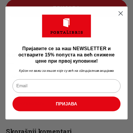
ПРИЈАВА
Пријавите се за наш NEWSLETTER и
Kategorije
остварите 15% попуста на већ снижене
цене при првој куповини!
Купон не важи за књиге које су већ на специјалним акцијама
Akcije
Vesti
Zanimljivosti
Književni konkurs
ПРИЈАВА
Skorašnji komentari