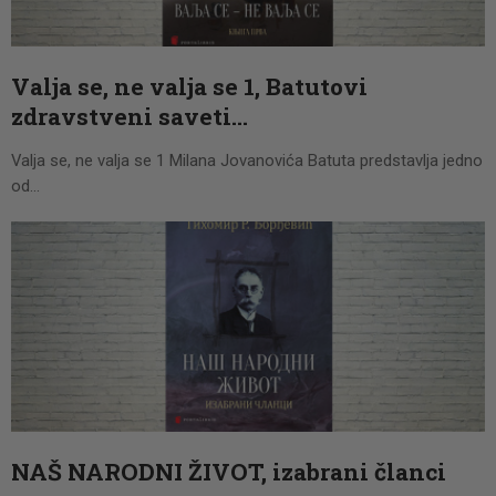
CENOVNIK
PISMO
Valja se, ne valja se 1, Batutovi
zdravstveni saveti…
Valja se, ne valja se 1 Milana Jovanovića Batuta predstavlja jedno
od…
NAŠ NARODNI ŽIVOT, izabrani članci