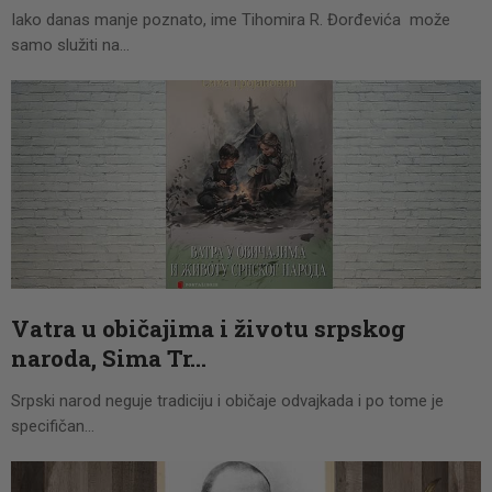
Iako danas manje poznato, ime Tihomira R. Đorđevića može
samo služiti na…
Vatra u običajima i životu srpskog
naroda, Sima Tr…
Srpski narod neguje tradiciju i običaje odvajkada i po tome je
specifičan…