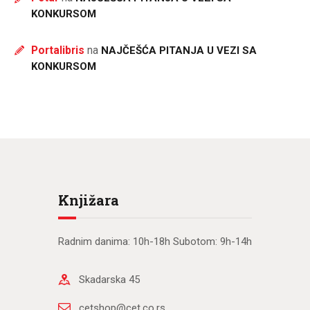
KONKURSOM
Portalibris
na
NAJČEŠĆA PITANJA U VEZI SA
KONKURSOM
Knjižara
Radnim danima: 10h-18h Subotom: 9h-14h
Skadarska 45
cetshop@cet.co.rs