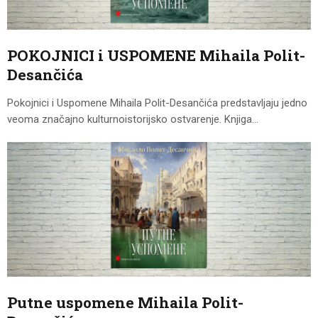
CENOVNIK
PISMO
POKOJNICI i USPOMENE Mihaila Polit-
Desančića
Pokojnici i Uspomene Mihaila Polit-Desančića predstavljaju jedno
veoma značajno kulturnoistorijsko ostvarenje. Knjiga…
Putne uspomene Mihaila Polit-