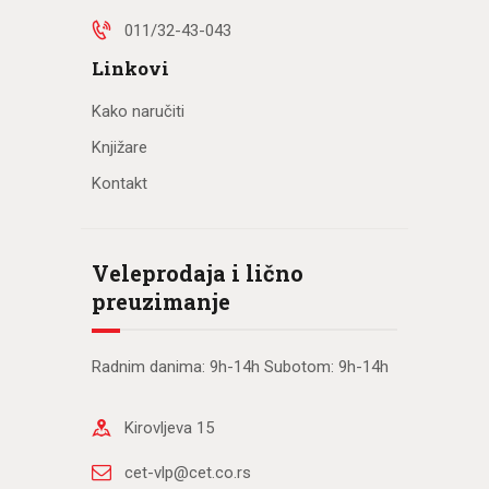
011/32-43-043
Linkovi
Kako naručiti
Knjižare
Kontakt
Veleprodaja i lično
preuzimanje
Radnim danima: 9h-14h Subotom: 9h-14h
Kirovljeva 15
cet-vlp@cet.co.rs