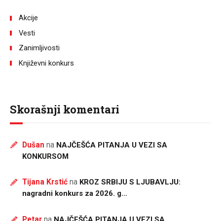
Akcije
Vesti
Zanimljivosti
Književni konkurs
Skorašnji komentari
Dušan
na
NAJČEŠĆA PITANJA U VEZI SA
KONKURSOM
Tijana Krstić
na
KROZ SRBIJU S LJUBAVLJU:
nagradni konkurs za 2026. g…
Petar
na
NAJČEŠĆA PITANJA U VEZI SA