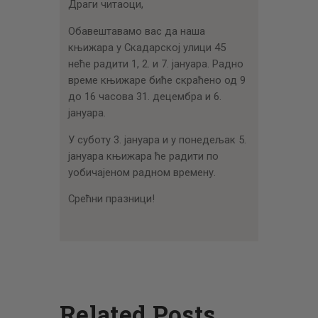
Драги читаоци,
Обавештавамо вас да наша
књижара у Скадарској улици 45
неће радити 1, 2. и 7. јануара. Радно
време књижаре биће скраћено од 9
до 16 часова 31. децембра и 6.
јануара.
У суботу 3. јануара и у понедељак 5.
јануара књижара ће радити по
уобичајеном радном времену.
Срећни празници!
Related Posts