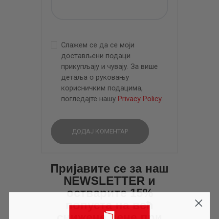
Слажем се да се моји
достављени подаци
прикупљају и чувају. За више
детаља о руковању
корисничким подацима,
погледајте нашу
Privacy Policy
.
Пријавите се за наш
NEWSLETTER и
остварите 15%
попуста на већ
снижене цене при