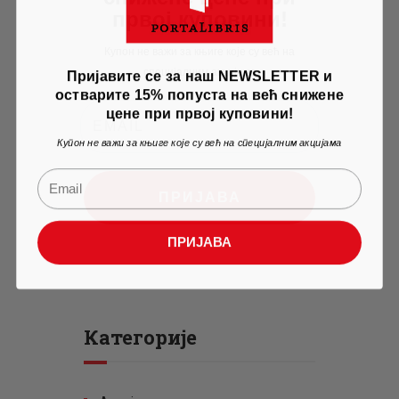
првој куповини!
Купон не важи за књиге које су већ на
специјалним акцијама
Пријавите се за наш NEWSLETTER и
остварите 15% попуста на већ снижене
цене при првој куповини!
Купон не важи за књиге које су већ на специјалним акцијама
ПРИЈАВА
ПРИЈАВА
Категорије