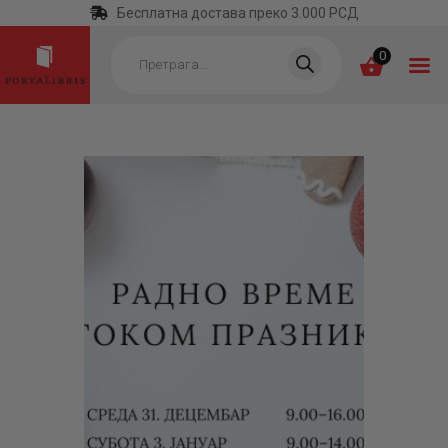
Бесплатна достава преко 3.000 РСД
Products
search
0
ПОЧЕТНА
КАТЕГОРИЈЕ
НАЈПРОДАВАНИЈЕ
НОВЕ КЊИГЕ
ОТРГНУТО ОД
ЗАБОРАВА
АУТОРИ
АКТУЕЛНОСТИ