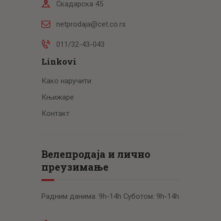
Скадарска 45
netprodaja@cet.co.rs
011/32-43-043
Linkovi
Како наручити
Књижаре
Контакт
Велепродаја и лично
преузимање
Радним данима: 9h-14h Суботом: 9h-14h