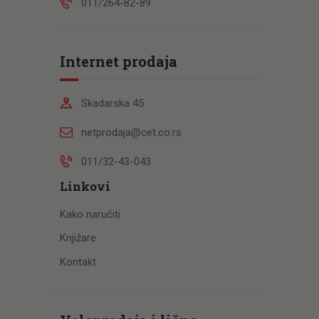
011/264-82-89
Internet prodaja
Skadarska 45
netprodaja@cet.co.rs
011/32-43-043
Linkovi
Kako naručiti
Knjižare
Kontakt