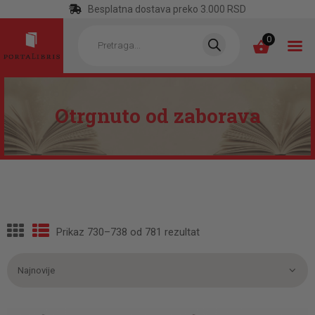
Besplatna dostava preko 3.000 RSD
Products
search
0
Otrgnuto od zaborava
POČETNA
KATEGORIJE
NAJPRODAVANIJE
NOVE KNJIGE
OTRGNUTO OD
Prikaz 730–738 od 781 rezultat
Sortirano
ZABORAVA
po
najnovijem
AUTORI
AKTUELNOSTI