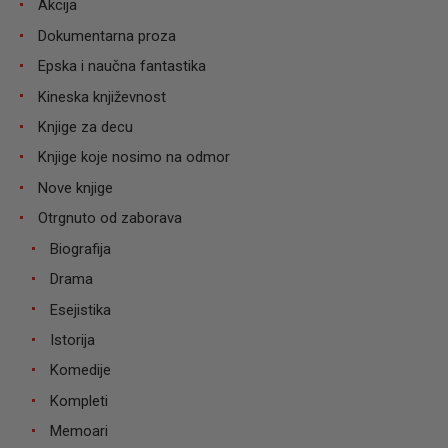
Akcija
Dokumentarna proza
Epska i naučna fantastika
Kineska književnost
Knjige za decu
Knjige koje nosimo na odmor
Nove knjige
Otrgnuto od zaborava
Biografija
Drama
Esejistika
Istorija
Komedije
Kompleti
Memoari