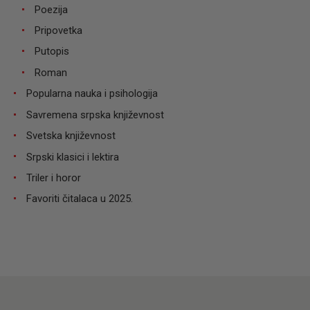
Poezija
Pripovetka
Putopis
Roman
Popularna nauka i psihologija
Savremena srpska književnost
Svetska književnost
Srpski klasici i lektira
Triler i horor
Favoriti čitalaca u 2025.