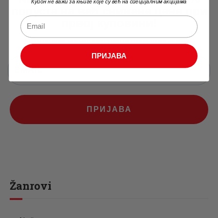
Купон не важи за књиге које су већ на специјалним акцијама
попуста на већ снижене цене при
првој куповини!
Купон не важи за књиге које су већ на специјалним акцијама
ПРИЈАВА
ПРИЈАВА
Žanrovi