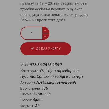
прелазу из 19. у 20. век бесмислен. Ова
туробна осећања вероватно су била
последица тешке политичке ситуације у
Србији и Европи тога доба.
Писма
из
Немачке
количина
ДОДАЈ У КОРПУ
978-86-7818-258-7
ISBN:
Отргнуто од заборава
Категорије:
,
Путопис
Српски класици и лектира
,
Љубомир Ненадовић
Аутор(и):
176
Број страна:
ћирилица
Писмо:
брош
Повез:
A5
Формат: