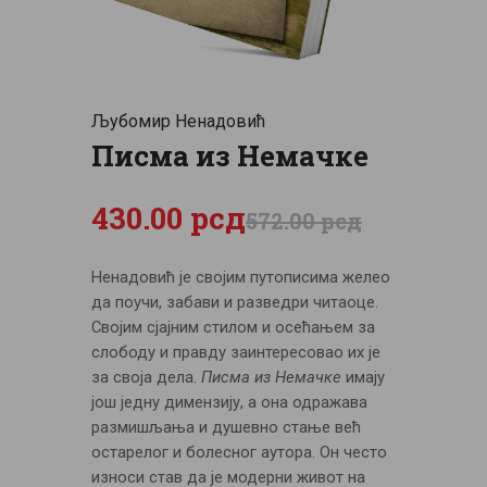
ЦЕНОВНИК
ПИСМО
Љубомир Ненадовић
Писма из Немачке
430
.
00
рсд
572
.
00
рсд
Ненадовић је својим путописима желео
да поучи, забави и разведри читаоце.
Својим сјајним стилом и осећањем за
слободу и правду заинтересовао их је
за своја дела.
Писма из Немачке
имају
још једну димензију, а она одражава
размишљања и душевно стање већ
остарелог и болесног аутора. Он често
износи став да је модерни живот на