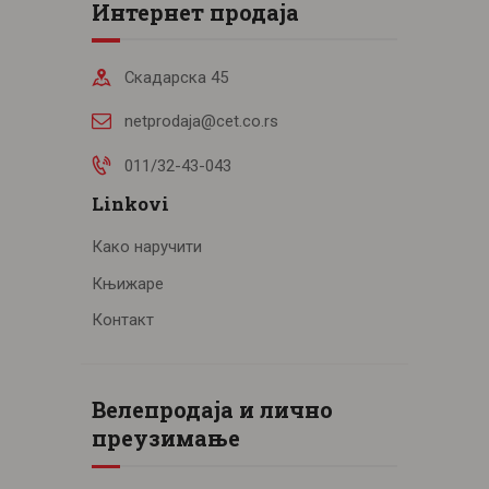
Интернет продаја
Скадарска 45
netprodaja@cet.co.rs
011/32-43-043
Linkovi
Како наручити
Књижаре
Контакт
Велепродаја и лично
преузимање