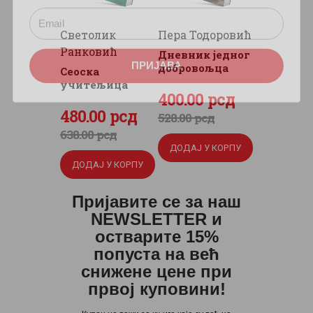
Светолик
Пера Тодоровић
Ранковић
Дневник једног
ПРИЈАВА
добровољца
Сеоска
учитељица
Оригинална
400
Тренутна
.
00
рсд
Оригинална
480
Тренутна
.
00
рсд
цена
цена
528
.
00
рсд
цена
цена
638
.
00
рсд
је
је:
ДОДАЈ У КОРПУ
је
је:
била:
400
.
ДОДАЈ У КОРПУ
била:
480
.
528
0
.
638
0
.
0
0
Пријавите се за наш
0
0
NEWSLETTER и
0
рсд.
0
рсд.
остварите 15%
рсд.
попуста на већ
рсд.
снижене цене при
првој куповини!