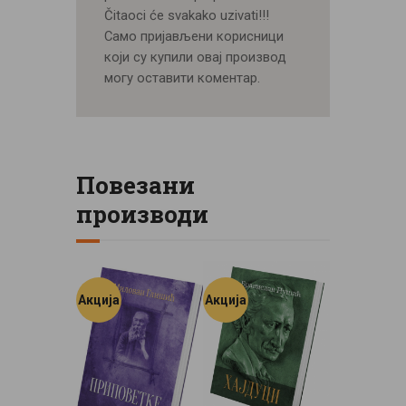
Čitaoci će svakako uzivati!!!
Само пријављени корисници
који су купили овај производ
могу оставити коментар.
Повезани
производи
Акција
Акција