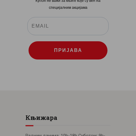
Купон не важи за књиге које су већ на
специјалним акцијама
ПРИЈАВА
Књижара
Радним данима: 10h-18h Суботом: 9h-