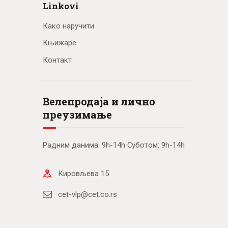
Linkovi
Како наручити
Књижаре
Контакт
Велепродаја и лично
преузимање
Радним данима: 9h-14h Суботом: 9h-14h
Кировљева 15
cet-vlp@cet.co.rs