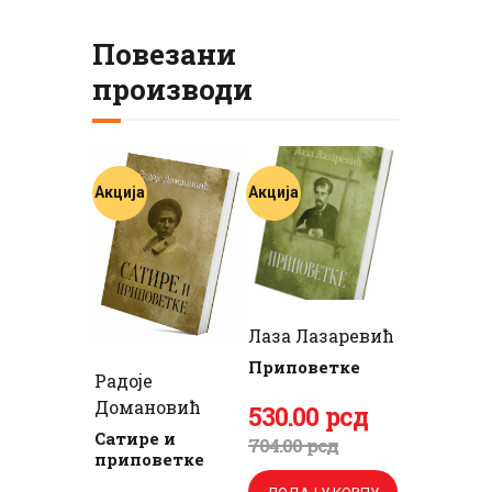
Повезани
производи
Акција
Акција
Лаза Лазаревић
Приповетке
Радоје
Домановић
Оригинална
530
Тренутна
.
00
рсд
Сатире и
цена
цена
704
.
00
рсд
приповетке
је
је: