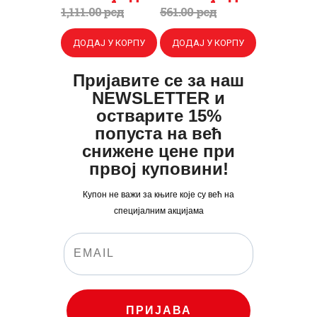
цена
цена
цена
цена
1,111
.
00
рсд
561
.
00
рсд
је
је:
је
је:
ДОДАЈ У КОРПУ
ДОДАЈ У КОРПУ
била:
840
.
била:
430
.
1,111
0
.
561
0
.
Пријавите се за наш
0
0
0
0
NEWSLETTER и
0
рсд.
0
рсд.
остварите 15%
попуста на већ
рсд.
рсд.
снижене цене при
првој куповини!
Купон не важи за књиге које су већ на
специјалним акцијама
ПРИЈАВА