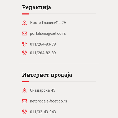
Редакција
Косте Главинића 2А
portalibris@cet.co.rs
011/264-83-78
011/264-82-89
Интернет продаја
Скадарска 45
netprodaja@cet.co.rs
011/32-43-043