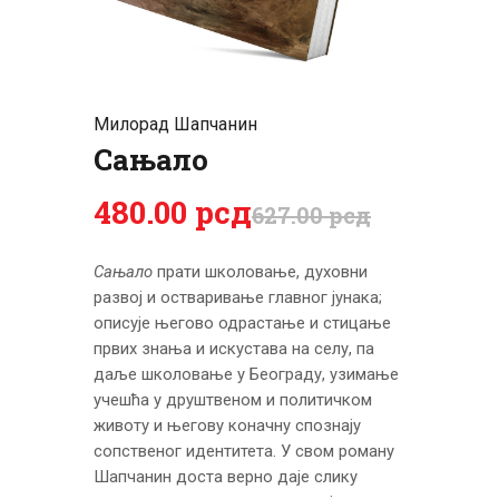
ЦЕНОВНИК
ПИСМО
Милорад Шапчанин
Сањало
480
.
00
рсд
627
.
00
рсд
Сањало
прати школовање, духовни
развој и остваривање главног јунака;
описује његово одрастање и стицање
првих знања и искустава на селу, па
даље школовање у Београду, узимање
учешћа у друштвеном и политичком
животу и његову коначну спознају
сопственог идентитета. У свом роману
Шапчанин доста верно даје слику