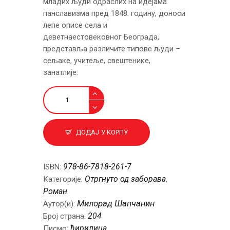
младих људи одраслих на идејама
панславизма пред 1848. годину, доноси
лепе описе села и
деветнаестовековног Београда,
представља различите типове људи –
сељаке, учитеље, свештенике,
занатлије.
Сањало
количина
ДОДАЈ У КОРПУ
978-86-7818-261-7
ISBN:
Отргнуто од заборава
Категорије:
,
Роман
Милорад Шапчанин
Аутор(и):
204
Број страна:
ћирилица
Писмо: