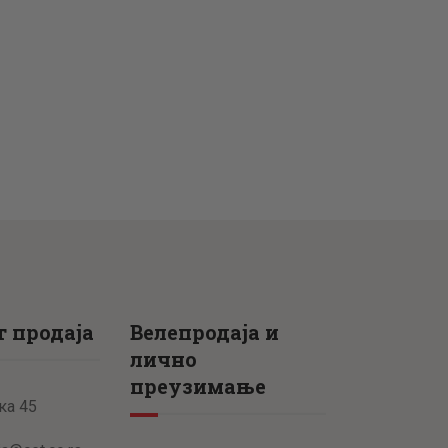
 продаја
Велепродаја и
лично
преузимање
ка 45