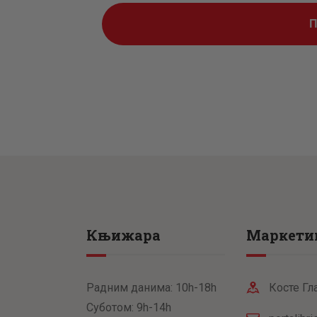
Књижара
Маркети
Радним данима: 10h-18h
Косте Гл
Суботом: 9h-14h