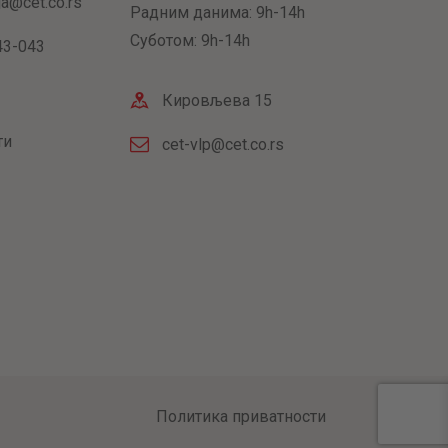
ja@cet.co.rs
Радним данима: 9h-14h
Суботом: 9h-14h
43-043
Кировљева 15
ти
cet-vlp@cet.co.rs
Политика приватности