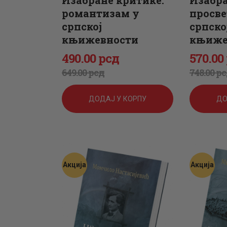
Изабране критике:
Изабра
романтизам у
просве
српској
српско
књижевности
књиже
490
.
00
рсд
570
.
00
Оригинална
Тренутна
Ориги
Трену
649
.
00
рсд
748
.
00
рс
цена
цена
цена
цена
ДОДАЈ У КОРПУ
ДО
је
је:
је
је:
била:
490
.
била:
570
.
649
0
.
748
0
.
Акција
Акција
0
0
0
0
0
рсд.
0
рсд.