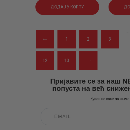
цена
цена
цена
цена
ДОДАЈ У КОРПУ
ДО
је
је:
је
је:
била:
590
.
била:
710
.
…
←
1
2
3
781
0
.
946
0
.
0
0
0
0
12
→
13
0
рсд.
0
рсд.
Пријавите се за наш 
рсд.
рсд.
попуста на већ сниже
Купон не важи за књиге