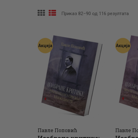
Приказ 82–90 од 116 резултата
Сор
по
најн
Акција
Акција
Павле Поповић
Павле П