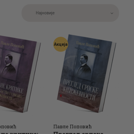
АКТУЕЛНОСТИ
тирано
ЦЕНОВНИК
овијем
ПИСМО
Акција
оповић
Павле Поповић