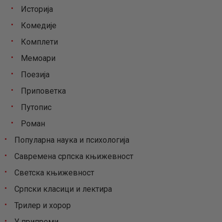
Историја
Комедије
Комплети
Мемоари
Поезија
Приповетка
Путопис
Роман
Популарна наука и психологија
Савремена српска књижевност
Светска књижевност
Српски класици и лектира
Трилер и хорор
У припреми