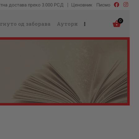
тна достава преко 3.000 РСД
Ценовник
Писмо
0
гнуто од заборава
Аутори