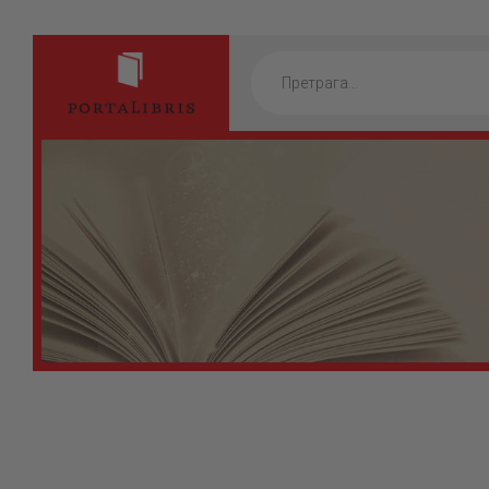
Products
search