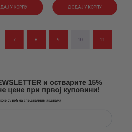
цена
цена
ДАЈ У КОРПУ
ДОДАЈ У КОРПУ
је
је:
била:
620
.
7
8
9
10
11
825
0
.
0
0
0
рсд.
NEWSLETTER и остварите 15%
рсд.
не цене при првој куповини!
 које су већ на специјалним акцијама