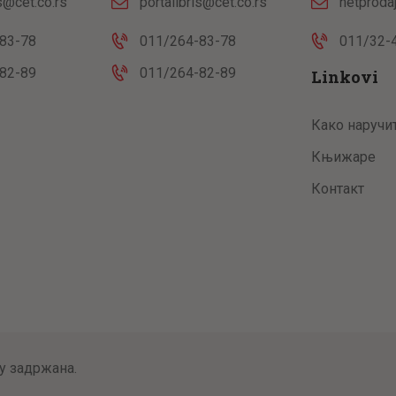
is@cet.co.rs
portalibris@cet.co.rs
netproda
83-78
011/264-83-78
011/32-
82-89
011/264-82-89
Linkovi
Како наручи
Књижаре
Контакт
у задржана.