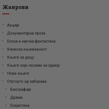
Жанрови
Акција
Документарна проза
Епска и научна фантастика
Кинеска књижевност
Књиге за децу
Књиге које носимо на одмор
Нове књиге
Отргнуто од заборава
Биографија
Драма
Есејистика