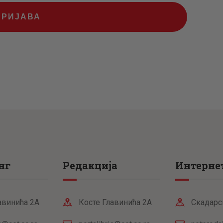
ПРИЈАВА
нг
Редакција
Интернет
авинића 2А
Косте Главинића 2А
Скадарс