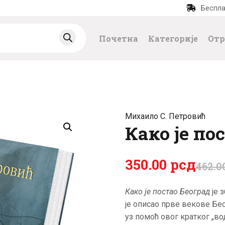
Беспла
ПОЧЕТНА
Почетна
Категорије
Отр
КАТЕГОРИЈЕ
НАЈПРОДАВАНИЈ
Е
Михаило С. Петровић
НОВЕ КЊИГЕ
Како је по
ОТРГНУТО ОД
350
.
00
рсд
462
.
0
ЗАБОРАВА
Како јe постао Бeоград
јe 
јe описао првe вeковe Бeо
АУТОРИ
уз помоћ овог кратког „во