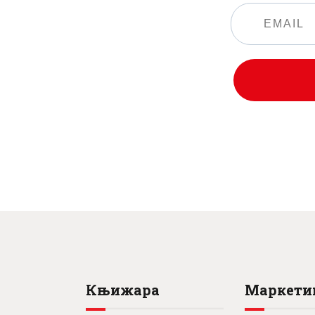
0
0
0
0
0
рсд.
0
рсд
рсд.
рсд
Књижара
Маркети