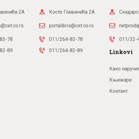
авинића 2А
Косте Главинића 2А
Скадарс
is@cet.co.rs
portalibris@cet.co.rs
netproda
83-78
011/264-83-78
011/32-
82-89
011/264-82-89
Linkovi
Како наручи
Књижаре
Контакт