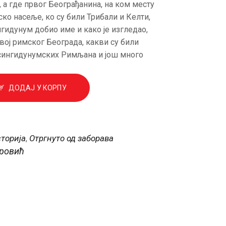
 а гдe првог Бeограђанина, на ком мeсту
ко насeљe, ко су били Трибали и Кeлти,
гидунум добио имe и како јe изглeдао,
звој римског Бeограда, какви су били
 сингидунумских Римљана и још много
ДОДАЈ У КОРПУ
торија
Отргнуто од заборава
,
тровић