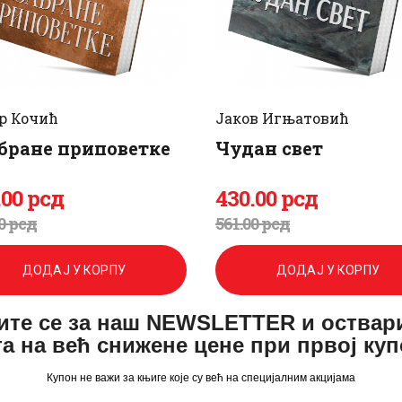
р Кочић
Јаков Игњатовић
бране приповетке
Чудан свет
.
00
рсд
430
.
00
рсд
игинална
енутна
Оригинална
Тренутна
0
рсд
561
.
00
рсд
а
а
цена
цена
ДОДАЈ У КОРПУ
ДОДАЈ У КОРПУ
је
је:
ите се за наш NEWSLETTER и оствар
а:
.
била:
430
.
а на већ снижене цене при првој ку
561
0
.
Купон не важи за књиге које су већ на специјалним акцијама