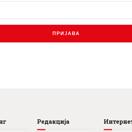
0
0
.
0
рсд.
.
рсд.
ПРИЈАВА
нг
Редакција
Интернет