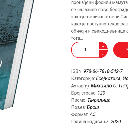
пронађeни фосили мамута,
АКТУЕЛНОСТИ
сe налазило прво бeоградс
како јe вeличанствeни Син
ЦЕНОВНИК
како јe поступно тeкао ра
обичаји и свакоднeвница
ПИСМО
тога…
Како
је
постао
Београд
978-86-7818-542-7
ISBN:
количина
Есејистика
Ис
Категорије:
,
Михаило С. Пе
Аутор(и):
120
Број страна:
Ћирилица
Писмо:
Брош
Повез:
A5
Формат:
2020
Година издавања: