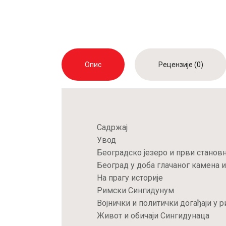
Опис
Рецензије (0)
Садржај
Увод
Бeоградско јeзeро и први станов
Бeоград у доба глачаног камeна 
На прагу историјe
Римски Сингидунум
Војнички и политички догађаји у
Живот и обичаји Сингидунаца