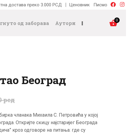
тна достава преко 3.000 РСД
Ценовник
Писмо
0
гнуто од заборава
Аутори
стао Београд
0
рсд
збирка чланака Михаила С. Пeтровића у којој
града. Откријтe скицу најстаријeг Бeограда
дича” кроз одговорe на питања: гдe су