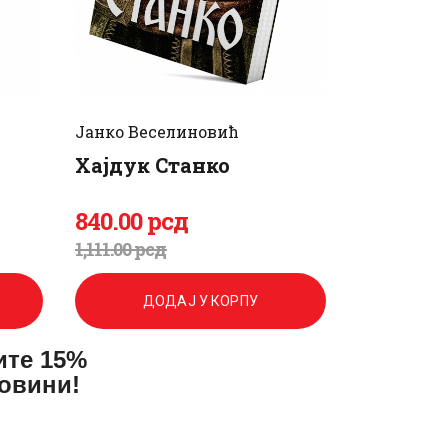
Јанко Веселиновић
Хајдук Станко
840
.
00
рсд
Оригинална
Тренутна
1,111
.
00
рсд
цена
цена
ДОДАЈ У КОРПУ
је
је:
ите 15%
била:
840
.
повини!
1,111
0
.