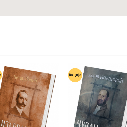
а
Акција