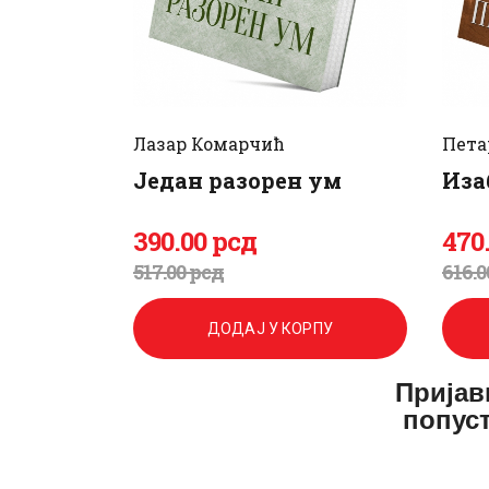
Лазар Комарчић
Пета
Један разорен ум
Иза
390
.
00
рсд
470
Оригинална
Тренутна
Ор
Тр
517
.
00
рсд
616
.
0
цена
цена
цен
цен
ДОДАЈ У КОРПУ
је
је:
је
је:
Пријав
била:
390
.
бил
470
попуст
517
0
.
616
0
.