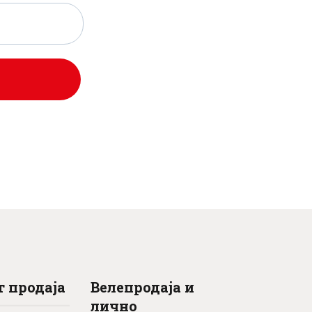
0
0
0
рсд.
рсд.
 продаја
Велепродаја и
лично