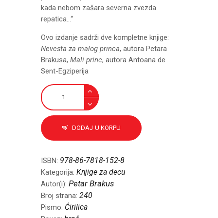
kada nebom zašara severna zvezda
repatica…“
Ovo izdanje sadrži dve kompletne knjige:
Nevesta za malog princa
, autora Petara
Brakusa,
Mali princ
, autora Antoana de
Sent-Egziperija
Nevesta
za
malog
princa
DODAJ U KORPU
i
Mali
princ
978-86-7818-152-8
ISBN:
količina
Knjige za decu
Kategorija:
Petar Brakus
Autor(i):
240
Broj strana:
Ćirilica
Pismo: