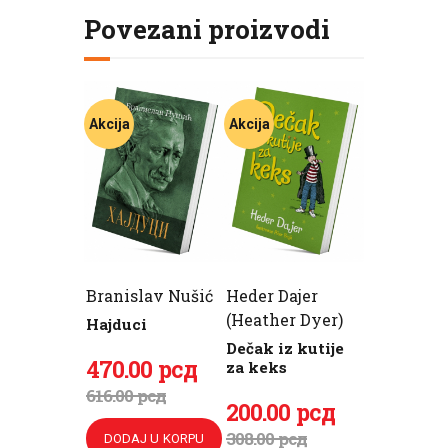
Povezani proizvodi
Akcija
Akcija
Branislav Nušić
Heder Dajer
(Heather Dyer)
Hajduci
Dečak iz kutije
Originalna
470
Trenutna
.
00
рсд
za keks
cena
cena
616
.
00
рсд
Originalna
200
Trenutna
.
00
рсд
je
je:
cena
cena
308
.
00
рсд
DODAJ U KORPU