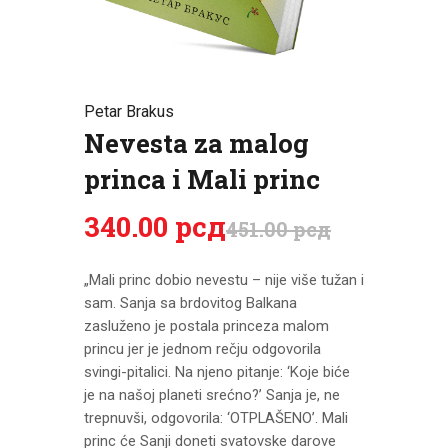
CENOVNIK
PISMO
Petar Brakus
Nevesta za malog
princa i Mali princ
340
.
00
рсд
451
.
00
рсд
„Mali princ dobio nevestu – nije više tužan i
sam. Sanja sa brdovitog Balkana
zasluženo je postala princeza malom
princu jer je jednom rečju odgovorila
svingi-pitalici. Na njeno pitanje: ‘Koje biće
je na našoj planeti srećno?’ Sanja je, ne
trepnuvši, odgovorila: ‘OTPLAŠENO’. Mali
princ će Sanji doneti svatovske darove