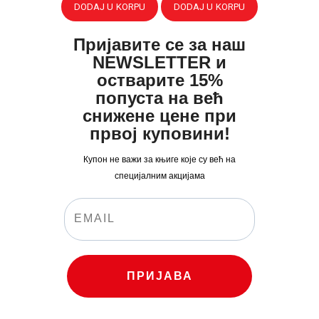
DODAJ U KORPU
DODAJ U KORPU
bila:
320
.
bila:
200
.
418
0
.
682
0
.
Пријавите се за наш
0
0
0
0
NEWSLETTER и
0
рсд.
0
рсд.
остварите 15%
попуста на већ
рсд.
рсд.
снижене цене при
првој куповини!
Купон не важи за књиге које су већ на
специјалним акцијама
ПРИЈАВА