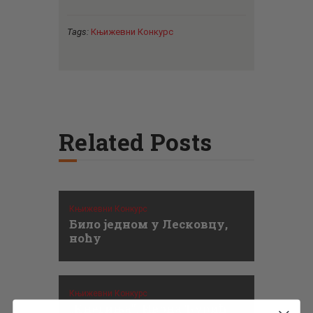
Tags:
Књижевни Конкурс
Related Posts
Књижевни Конкурс
Било једном у Лесковцу,
ноћу
Књижевни Конкурс
„Кнегиња”, Ивона Ђурић