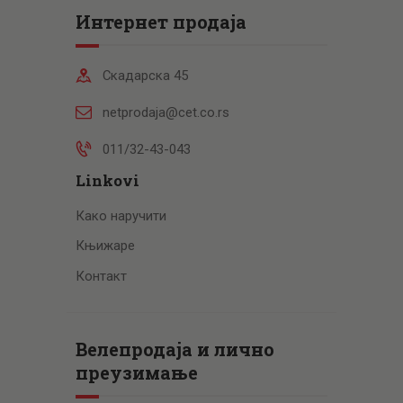
Интернет продаја
Скадарска 45
netprodaja@cet.co.rs
011/32-43-043
Linkovi
Како наручити
Књижаре
Контакт
Велепродаја и лично
преузимање