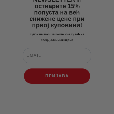
остварите 15%
попуста на већ
снижене цене при
првој куповини!
Купон не важи за књиге које су већ на
специјалним акцијама
ПРИЈАВА