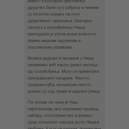
живот и културно-уметничко
друштво били су у рађању и чинили
су почетне кораке на путу
друштвеног признања. Значајна
заслуга у изграђивању Ниша
припадала је улози војне власти и
првим нишким окружним и
општинским управама.
Велике радове и промене у Нишу
запажамо већ након девет месеци
од ослобођења. Могу се приметити
преправљене калдрме. Уместо
трошних кућа, на њихово место
дошле су сад праве и широке улице.
По ономe по чему је Ниш
најпознатији, ако изузмемо провод,
забаву, гостопримство и велико
срце сељачког народа, јесте Нишка
тврђава. У њој се налази Једрењина