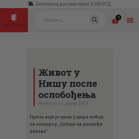
Бесплатна достава преко 3.000 РСД
Products
search
0
ПОЧЕТНА
КАТЕГОРИЈЕ
Живот у
НАЈПРОДАВАНИЈЕ
Нишу после
НОВЕ КЊИГЕ
ослобођења
ОТРГНУТО ОД
Posted on 13. јануар 2023
ЗАБОРАВА
Прича која је ушла у шири избор
АУТОРИ
на конкурсу „Србија на размеђи
АКТУЕЛНОСТИ
векова”