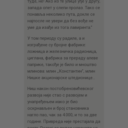
туде, не! Ако из те улице уђе у другу,
запада опет у слепи пролаз. Тако се
понавља неколико пута, докле се
најпосле не увери да без вођe не
уме да изађе из тога лавиринта.”
У том периоду су радиле, а и
изграђене су бројне фабрике:
ложница и железничка радионица,
циглана, фабрика за прераду алеве
паприке, такође је било и мноштво
млинова: млин ,,Константин”, млин
Нишке акционарске штедионице…
Ниш након постобреновићевског
развоја није стао с развојем и
унапређењем иако је био
оскрнављен и број становника
нагло пао, чак за 4.000, и то за две
године. Привреда није престајала да
расте. Развој се видео нарочито на