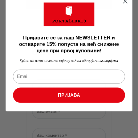
Пријавите се за наш NEWSLETTER и
остварите 15% попуста на већ снижене
Оставите ваш
цене при првој куповини!
коментар
Купон не важи за књиге које су већ на специјалним акцијама
ПРИЈАВА