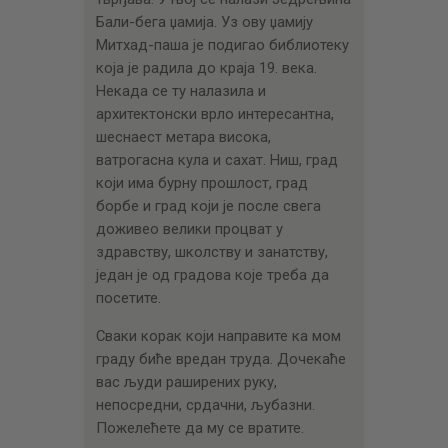
Бали-бега џамија. Уз ову џамију
Митхад-паша је подигао библиотеку
која је радила до краја 19. века.
Некада се ту налазила и
архитектонски врло интересантна,
шеснаест метара висока,
ватрогасна кула и сахат. Ниш, град
који има бурну прошлост, град
борбе и град који је после свега
доживео велики процват у
здравству, школству и занатству,
један је од градова које треба да
посетите.
Сваки корак који направите ка мом
граду биће вредан труда. Дочекаће
вас људи раширених руку,
непосредни, срдачни, љубазни.
Пожелећете да му се вратите.