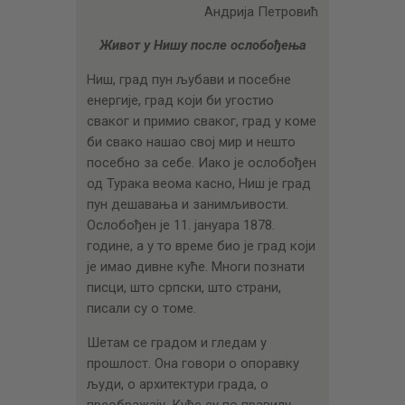
ЦЕНОВНИК
Андрија Петровић
ПИСМО
Живот у Нишу после ослобођења
Ниш, град пун љубави и посебне
енергије, град који би угостио
сваког и примио сваког, град у коме
би свако нашао свој мир и нешто
посебно за себе. Иако је ослобођен
од Турака веома касно, Ниш је град
пун дешавања и занимљивости.
Ослобођен је 11. јануара 1878.
године, а у то време био је град који
је имао дивне куће. Многи познати
писци, што српски, што страни,
писали су о томе.
Шетам се градом и гледам у
прошлост. Она говори о опоравку
људи, о архитектури града, о