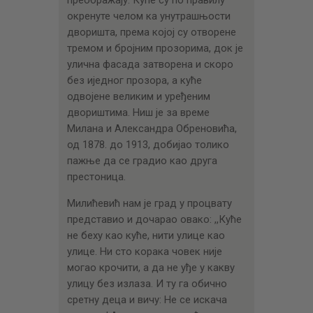
преображају. Куће су по правилу
окренуте челом ка унутрашњости
дворишта, према којој су отворене
тремом и бројним прозорима, док је
улична фасада затворена и скоро
без иједног прозора, а куће
одвојене великим и уређеним
двориштима. Ниш је за време
Милана и Александра Обреновића,
од 1878. дo 1913, добијао толико
пажње да се градио као друга
престоница.
Милићевић нам је град у процвату
представио и дочарао овако: ,,Куће
не беху као куће, нити улице као
улице. Ни сто корака човек није
могао крочити, а да не уђе у какву
улицу без излаза. И ту га обично
сретну деца и вичу: Не се искача