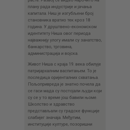
плану рада индустрије и јачања
капитала. Ниш је изгубљени број
становника вратио тек кроз 18
година. У друштвено-економском
идентитету Ниша овог периода
најважнију улогу имали су занатство,
банкарство, трговина,
администрација и војска.
Живот Ниша с краја 19. века обилује
патријархалним васпитањем. То је
последица оријенталних схватања.
Пољопривреда је знатно почела да
се гаси мада су постојали људи који
су се у то време још бавили њоме.
Школство и здравство
представљали су градске функције
слабијег значаја. Међутим,
институције културе, позоришни