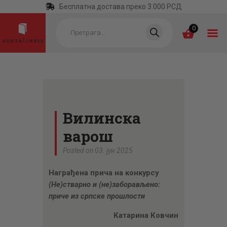
Бесплатна достава преко 3.000 РСД
Products
search
0
ПОЧЕТНА
КАТЕГОРИЈЕ
Вилинска
НАЈПРОДАВАНИЈЕ
варош
НОВЕ КЊИГЕ
Posted on 03. јун 2025
ОТРГНУТО ОД
Награђена прича на кон
курсу
ЗАБОРАВА
(Не)стварно и (не)заборављено:
АУТОРИ
приче из српске прошлости
АКТУЕЛНОСТИ
Катарина Ковчин