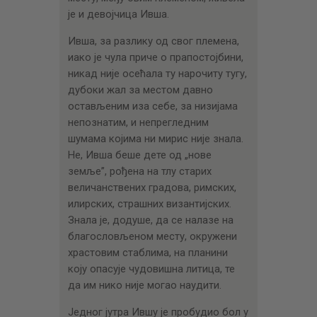
је и девојчица Ивша.
Ивша, за разлику од свог племена,
иако је чула приче о прапостојбини,
никад није осећала ту нарочиту тугу,
дубоки жал за местом давно
остављеним иза себе, за низијама
непознатим, и непрегледним
шумама којима ни мирис није знала.
Не, Ивша беше дете од „нове
земље”, рођена на тлу старих
величанствених градова, римских,
илирских, страшних византијских.
Знала је, додуше, да се налазе на
благословљеном месту, окружени
храстовим стаблима, на планини
коју опасује чудовишна литица, те
да им нико није могао наудити.
Једног јутра Ившу је пробудио бол у