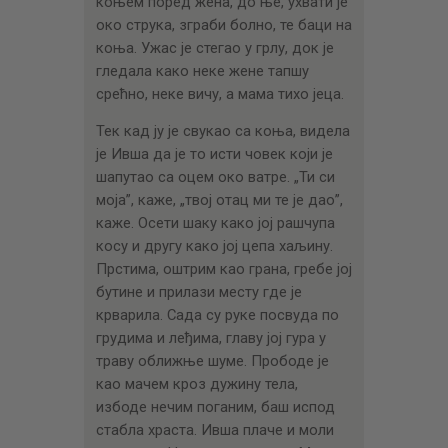
коњем поред жена, до ње, ухвати је
око струка, зграби болно, те баци на
коња. Ужас је стегао у грлу, док је
гледала како неке жене тапшу
срећно, неке вичу, а мама тихо јеца.
Тек кад ју је свукао са коња, видела
је Ивша да је то исти човек који је
шапутао са оцем око ватре. „Ти си
моја”, каже, „твој отац ми те је дао”,
каже. Осети шаку како јој рашчупа
косу и другу како јој цепа хаљину.
Прстима, оштрим као грана, гребе јој
бутине и прилази месту где је
крварила. Сада су руке посвуда по
грудима и леђима, главу јој гура у
траву оближње шуме. Прободе је
као мачем кроз дужину тела,
избоде нечим поганим, баш испод
стабла храста. Ивша плаче и моли