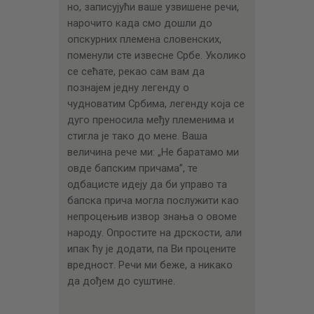
но, записујући ваше узвишене речи,
нарочито када смо дошли до
опскурних племена словенских,
поменули сте извесне Србе. Уколико
се сећате, рекао сам вам да
познајем једну легенду о
чудноватим Србима, легенду која се
дуго преносила међу племенима и
стигла је тако до мене. Ваша
величина рече ми: „Не баратамо ми
овде бапским причама”, те
одбацисте идеју да би управо та
бапска прича могла послужити као
непроцењив извор знања о овоме
народу. Опростите на дрскости, али
ипак ћу је додати, па Ви процените
вредност. Речи ми беже, а никако
да дођем до суштине.