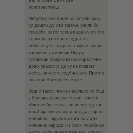
дај ти боже да их све
поистовећујеш.
Међутим, ако бисте их питали како
су дошли до ове земље, рекли би
следеће: истог трена када им је нога
коракнула на ово плодно тле,
небеса су се потресла, муње севале
и велики громовник Перун,
спаливши божјом ватром храстово
дрво, указао је да су на правом
месту, на месту судбинском. Против
знакова богова се не иде.
Једно такво племе населило се баш
у близини извесног старог храста.
Иако не беше онај, спаљени, од тог
догађаја сви су веровали да је храст
миљеник Перунов, стога постаде
миљеник народа. На овом посебном
месту, међу овим племеном, живела