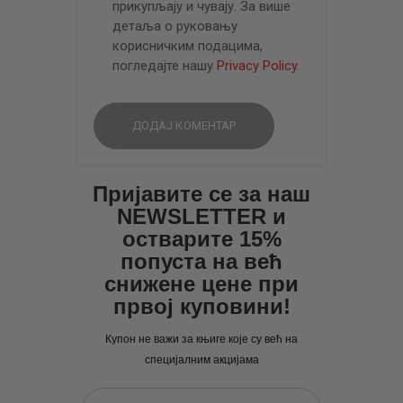
прикупљају и чувају. За више
детаља о руковању
корисничким подацима,
погледајте нашу
Privacy Policy
.
Пријавите се за наш
NEWSLETTER и
остварите 15%
попуста на већ
снижене цене при
првој куповини!
Купон не важи за књиге које су већ на
специјалним акцијама