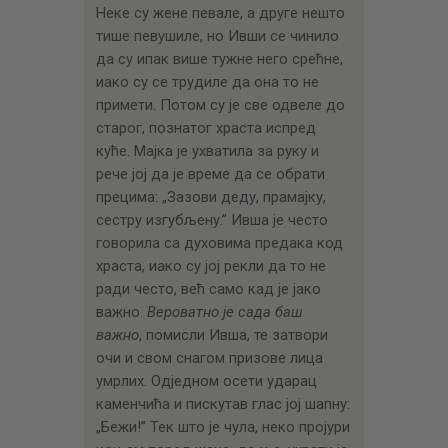
Неке су жене певале, а друге нешто
тише певушиле, но Ивши се чинило
да су ипак више тужне него срећне,
иако су се трудиле да она то не
примети. Потом су је све одвеле до
старог, познатог храста испред
куће. Мајка је ухватила за руку и
рече јој да је време да се обрати
прецима: „Зазови деду, прамајку,
сестру изгубљену.” Ивша је често
говорила са духовима предака код
храста, иако су јој рекли да то не
ради често, већ само кад је јако
важно.
Вероватно
је
сада
баш
важно
, помисли Ивша, те затвори
очи и свом снагом призове лица
умрлих. Одједном осети ударац
каменчића и пискутав глас јој шапну:
„Бежи!” Тек што је чула, неко пројури