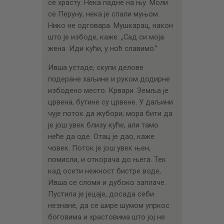
се храсту. Нека падне на њу. Моли
се Перуну, нека је спали муњом.
Нико не одговара. Мушкарац, након
што је избоде, каже: „Сад си моја
жена. Иди кући, у ноћ славимо.”
Ивша устаде, скупи делове
подеране хаљине и руком додирне
избодено место. Крвари. Земља је
црвена, бутине су црвене. У даљини
чује поток да жубори; мора бити да
је још увек близу куће, али тамо
неће да оде. Отац је дао, каже
човек. Поток је још увек њен,
помисли, и откорача до њега. Тек
кад осети нежност бистре воде,
Ивша се сломи и дубоко заплаче.
Пустила је јецаје, досада себи
незнане, да се шире шумом упркос
боговима и храстовима што јој не