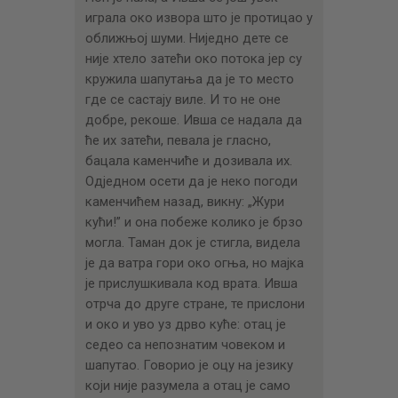
играла око извора што је протицао у
оближњој шуми. Ниједно дете се
није хтело затећи око потока јер су
кружила шапутања да је то место
где се састају виле. И то не оне
добре, рекоше. Ивша се надала да
ће их затећи, певала је гласно,
бацала каменчиће и дозивала их.
Одједном осети да је неко погоди
каменчићем назад, викну: „Жури
кући!” и она побеже колико је брзо
могла. Таман док је стигла, видела
је да ватра гори око огња, но мајка
је прислушкивала код врата. Ивша
отрча до друге стране, те прислони
и око и уво уз дрво куће: отац је
седео са непознатим човеком и
шапутао. Говорио је оцу на језику
који није разумела а отац је само