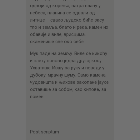
одвоји од корења, ватра плану у
небеса, планина се одвали од
литице – свако људско биће засу
тло и земља, блато и река, камен их
обавије и виле, врисцима,
скаменише све око себе.
Мук паде на земљу. Виле се кикоћу
и плету поново једна другој косу.
Ухватише Ившу за руку и поведу у
дубоку, мрачну шуму. Само камена
чудовишта и њихове закопане јауке
оставише за собом, као кипове, за
помен.
Post scriptum