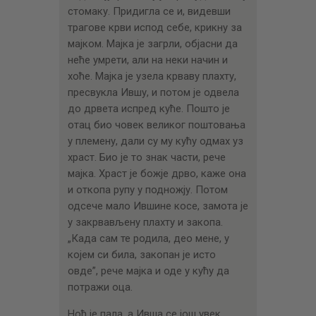
стомаку. Придигла се и, видевши
трагове крви испод себе, крикну за
мајком. Мајка је загрли, објасни да
неће умрети, али на неки начин и
хоће. Мајка је узела крваву плахту,
пресвукла Ившу, и потом је одвела
до дрвета испред куће. Пошто је
отац био човек великог поштовања
у племену, дали су му кућу одмах уз
храст. Био је то знак части, рече
мајка. Храст је божје дрво, каже она
и откопа рупу у подножју. Потом
одсече мало Ившине косе, замота је
у закрвављену плахту и закопа.
„Када сам те родила, део мене, у
којем си била, закопан је исто
овде”, рече мајка и оде у кућу да
потражи оца.
Ноћ је пала, а Ивша се још увек