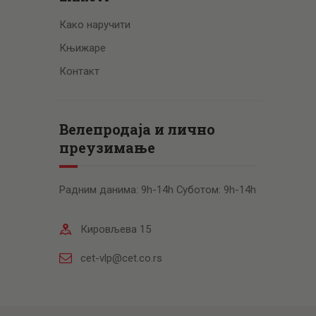
Како наручити
Књижаре
Контакт
Велепродаја и лично
преузимање
Радним данима: 9h-14h Суботом: 9h-14h
Кировљева 15
cet-vlp@cet.co.rs