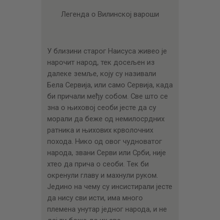
Легенда о Вилинској вароши
У близини старог Наисуса живео је
нарочит народ, тек досељен из
далеке земље, коју су називали
Бела Сервија, или само Сервија, када
би причали међу собом. Све што се
зна о њиховој сеоби јесте да су
морали да беже од немилосрдних
ратника и њихових крволочних
похода. Нико од овог чудноватог
народа, звани Серви или Срби, није
хтео да прича о сеоби. Тек би
окренули главу и махнули руком.
Једино на чему су инсистирали јесте
да нису сви исти, има много
племена унутар једног народа, и не