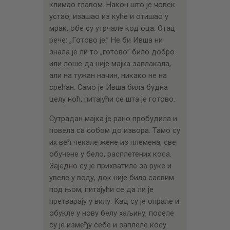
климао главом. Након што је човек
устао, изашао из куће и отишао у
мрак, обе су утрчале код оца. Отац
рече: „Готово је.” Не би Ивша ни
знала је ли то „готово” било добро
или лоше да није мајка заплакала,
али на тужан начин, никако не на
срећан. Само је Ивша била будна
целу ноћ, питајући се шта је готово.
Сутрадан мајка је рано пробудила и
повела са собом до извора. Тамо су
их већ чекале жене из племена, све
обучене у бело, расплетених коса.
Заједно су је прихватиле за руке и
увеле у воду, док није била сасвим
под њом, питајући се да ли је
претварају у вилу. Кад су је опрале и
обукле у нову белу хаљину, поселе
су је између себе и заплеле косу.