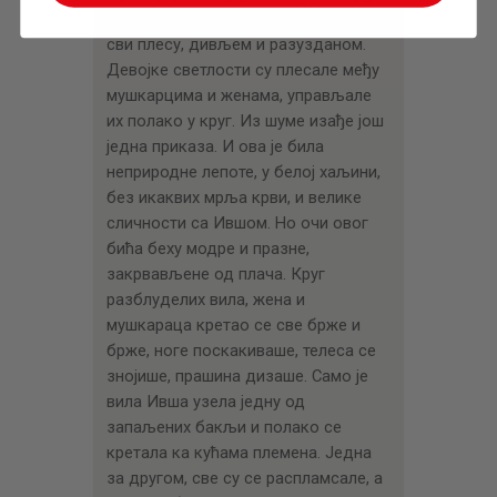
чуду ова бића лепоте. Подаше се
сви плесу, дивљем и разузданом.
Девојке светлости су плесале међу
мушкарцима и женама, управљале
их полако у круг. Из шуме изађе још
једна приказа. И ова је била
неприродне лепоте, у белој хаљини,
без икаквих мрља крви, и велике
сличности са Ившом. Но очи овог
бића беху модре и празне,
закрвављене од плача. Круг
разблуделих вила, жена и
мушкараца кретао се све брже и
брже, ноге поскакиваше, телеса се
знојише, прашина дизаше. Само је
вила Ивша узела једну од
запаљених бакљи и полако се
кретала ка кућама племена. Једна
за другом, све су се распламсале, а