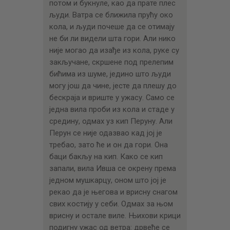
потом и букнуле, као да прате плес
људи. Ватра се ближила прућу око
кола, и људи почеше да се отимају
не би ли видели шта гори. Али нико
није могао да изађе из кола, руке су
закључане, скршене под прелепим
бићима из шуме, једино што људи
могу још да чине, јесте да плешу до
бескраја и вриште у ужасу. Само се
једна вила проби из кола и стаде у
средину, одмах уз кип Перуну. Али
Перун се није одазвао кад јој је
требао, зато ће и он да гори. Она
баци бакљу на кип. Како се кип
запали, вила Ивша се окрену према
једном мушкарцу, оном што јој је
рекао да је његова и врисну снагом
свих костију у себи. Одмах за њом
врисну и остале виле. Њихови крици
подигну ужас од ветра: дрвеће се