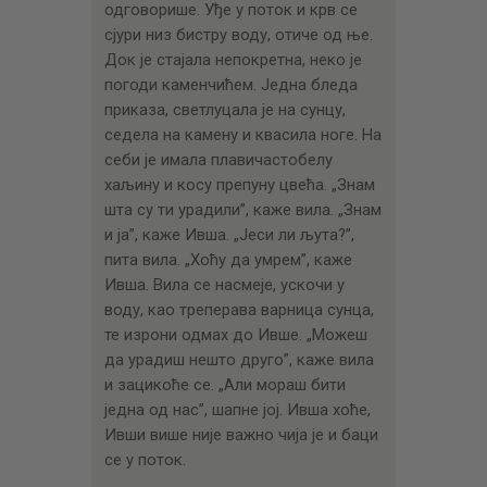
одговорише. Уђе у поток и крв се
сјури низ бистру воду, отиче од ње.
Док је стајала непокретна, неко је
погоди каменчићем. Једна бледа
приказа, светлуцала је на сунцу,
седела на камену и квасила ноге. На
себи је имала плавичастобелу
хаљину и косу препуну цвећа. „Знам
шта су ти урадили”, каже вила. „Знам
и ја”, каже Ивша. „Јеси ли љута?”,
пита вила. „Хоћу да умрем”, каже
Ивша. Вила се насмеје, ускочи у
воду, као треперава варница сунца,
те изрони одмах до Ивше. „Можеш
да урадиш нешто друго”, каже вила
и зацикоће се. „Али мораш бити
једна од нас”, шапне јој. Ивша хоће,
Ивши више није важно чија је и баци
се у поток.