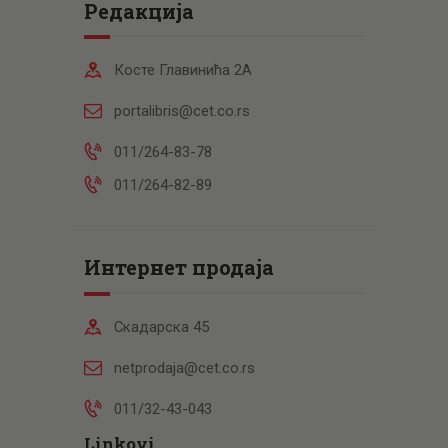
Редакција
Косте Главинића 2А
portalibris@cet.co.rs
011/264-83-78
011/264-82-89
Интернет продаја
Скадарска 45
netprodaja@cet.co.rs
011/32-43-043
Linkovi