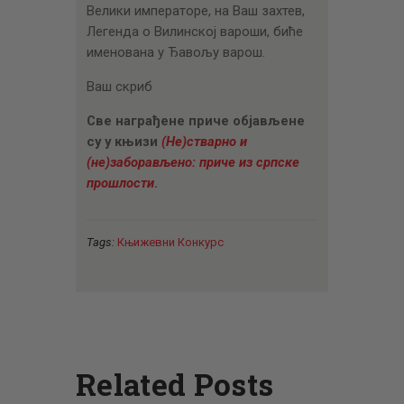
Велики императоре, на Ваш захтев,
Легенда о Вилинској вароши, биће
именована у Ђавољу варош.
Ваш скриб
Све награђене приче објављене
су у књизи
(Не)стварно и
(не)заборављено: приче из српске
прошлости
.
Tags:
Књижевни Конкурс
Related Posts