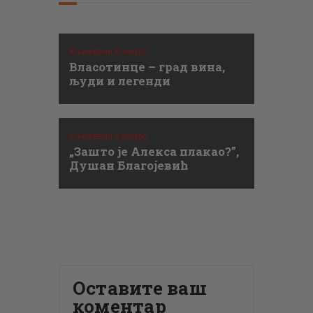
Књижевни Конкурс
Власотинце – град вина,
људи и легенди
Књижевни Конкурс
„Зашто је Алекса плакао?”,
Душан Благојевић
Оставите ваш
коментар