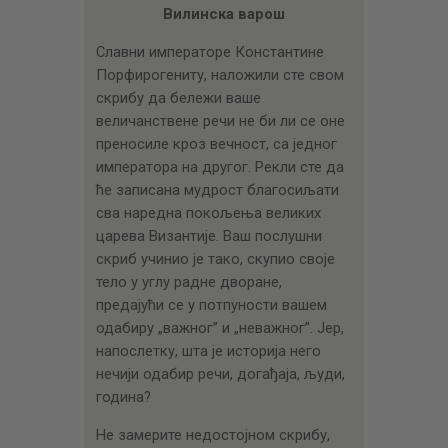
ЦЕНОВНИК
Вилинска варош
ПИСМО
Славни императоре Константине
Порфирогениту, наложили сте свом
скрибу да бележи ваше
величанствене речи не би ли се оне
преносиле кроз вечност, са једног
императора на другог. Рекли сте да
ће записана мудрост благосиљати
сва наредна покољења великих
царева Византије. Ваш послушни
скриб учинио је тако, скупио своје
тело у углу радне дворане,
предајући се у потпуности вашем
одабиру „важног” и „неважног”. Јер,
напослетку, шта је историја него
нечији одабир речи, догађаја, људи,
година?
Не замерите недостојном скрибу,