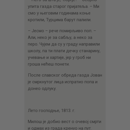
упита газда старог пријатеља. – Ми
смо у његовим годинама коње
кротили, Турцима барут палили.
– Јесмо – рече помирљиво поп. –
Али, неко је за сабљу, а неко за
перо. Чујем да су у граду направили
школу, па ти плати дечку станарину,
учевање и хартије, јер у гроб ни
гроша нећеш понети.
После славског обреда газда Јован
је смркнутог лица испратио попа и
донео одлуку.
Лето господње, 1813. г.
Милош је добио вест о очевој смрти
и одмах из града кренуо на пут.