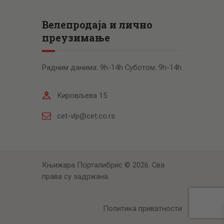
Велепродаја и лично
преузимање
Радним данима: 9h-14h Суботом: 9h-14h
Кировљева 15
cet-vlp@cet.co.rs
Књижара Порталибрис © 2026. Сва
права су задржана.
Политика приватности