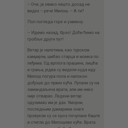
– Оче, ја овако нешто досад не
видех – рече Милош. – А ти?
Поп погледа горе и узвикну:
– Идемо назад, брзо! Доћи ћемо на
гробље други пут!
Ветар је налетима, као турском
камџијом, шибао старца и момка по
леђима. Од вртлога прашине, лишћа
и грања, једва су видели куда иду.
Милош погура попа и напокон
дођоше до првих кућа. Лупали су на
замандаљена врата, али им нико
није отварао. Ледени ветар
одузимао им је дах. Уморни,
последњим дамарима снаге
провукли су се кроз почупане баште
и стигли до Милошеве куће. Врата