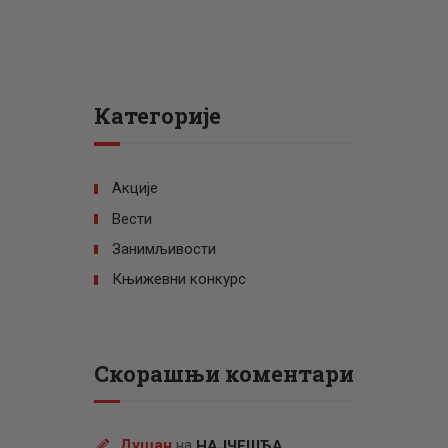
Категорије
Акције
Вести
Занимљивости
Књижевни конкурс
Скорашњи коментари
Душан
на
НАЈЧЕШЋА