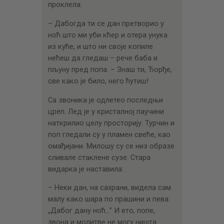
проклела:
– Дабогда ти се дан претворио у
ноћ што ми уби кћер и отера унука
из куће, и што ни своје копиле
нећеш да гледаш – рече баба и
пљуну пред попа. – Знаш ти, Ђорђе,
све како је било, него ћутиш!
Са звоника је одлетео последњи
цреп. Лед је у кристалној паучини
наткрилио целу просторију. Турчин и
поп гледали су у пламен свеће, као
омађијани. Милошу су се низ образе
сливале стаклене сузе. Стара
видарка је наставила:
– Неки дан, на сахрани, видела сам
малу како шара по прашини и пева:
„Дабог дану ноћ…” И ето, попе,
звона и молитве не могу ништа