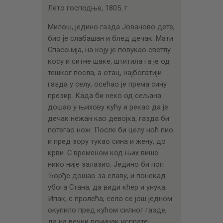
ЦЕНОВНИК
Лето господње, 1805. г.
ПИСМО
Милош, једино газда Јованово дете,
био је слабашан и блед дечак. Мати
Спасенија, на коју је повукао светлу
косу и ситне шаке, штитила га је од
тешког посла, а отац, најбогатији
газда у селу, осећао је према сину
презир. Када би неко од сељана
дошао у њихову кућу и рекао да је
дечак нежан као девојка, газда би
потегао нож. После би целу ноћ пио
и пред зору тукао сина и жену, до
крви. С временом код њих више
нико није залазио. Једино би поп
Ђорђе дошао за славу, и понекад
убога Стана, да види кћер и унука.
Ипак, с пролећа, село се још једном
окупило пред кућом силног газде,
да на вечни починак испрате