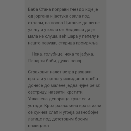
Баба Стана поправи гнездо које је
од јоргана и јастука свила под
столом, па позва Циганче да легне
уз њу и утопли се. Видевши да је
мала не слуша, већ шара у пепелу и
нешто певуши, старица промрмља:
– Нека, голубице, чека те јабука.
Певај ти баби, душо, певај…
Страховит налет ветра развали
врата и у вртлогу искиданог цвећа
донесе до малене једва чујне речи:
сестрицу, назвати, крстити.
Уплашена девојчица трже се и
устаде. Кроз разваљена врата изли
се сунчев слап и угреја разнобојне
латице под дететовим босим
ножицама.