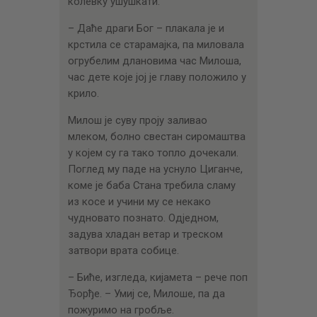
колевку ушушкати.
– Даће драги Бог – плакала је и
крстила се старамајка, па миловала
огрубелим длановима час Милоша,
час дете које јој је главу положило у
крило.
Милош је суву проју заливао
млеком, болно свестан сиромаштва
у којем су га тако топло дочекали.
Поглед му паде на уснуло Циганче,
коме је баба Стана требила сламу
из косе и учини му се некако
чудновато познато. Одједном,
задува хладан ветар и треском
затвори врата собице.
– Биће, изгледа, кијамета – рече поп
Ђорђе. – Умиј се, Милоше, па да
пожуримо на гробље.