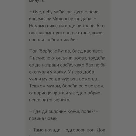
минута.
– Оче, нећу моћи још дуго – рече
изнемогли Милош петог дана. –
Немамо више ни воде ни хране. Ако
овај кијамет ускоро не стане, живи
напоље нећемо изаћи.
Поп Ђорђе је ћутао, блед као авет.
Гњечио је отопљени восак, трудећи
се да направи свеће, како бар не би
скончали у мраку. У неко доба
учини му се да чује рзање коња.
Тешком муком, борећи се с ветром,
отворио је врата и угледао обрис
непознатог човека.
– Где да склоним коња, попе?! –
повика човек.
– Тамо позади – одговори поп. Док