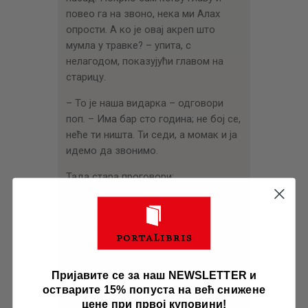
повео га на звоно, нека ми Алах
опрости. А ко је овај акреп што
мумла у травке? – упита, с
нелагодом, показујући главом на
старицу.
– То је наша видарка – одговори
поп. – Има бар сто година; не бој се,
неће ти ништа. Ти седи, а момак и ја
идемо да звонимо.
Тада стара проговори:
– Залуд звониш, попе – рече. – Није
овај кијамет ни од Бога, ни од онога.
Ово је од клетве.
– Шта то збориш, вештице?! –
Пријавите се за наш NEWSLETTER и
узвикну поп Ђорђе. – Ко је бацио
остварите 15% попуста на већ снижене
клетву?
цене при првој куповини!