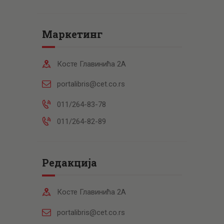
Маркетинг
Косте Главинића 2А
portalibris@cet.co.rs
011/264-83-78
011/264-82-89
Редакција
Косте Главинића 2А
portalibris@cet.co.rs