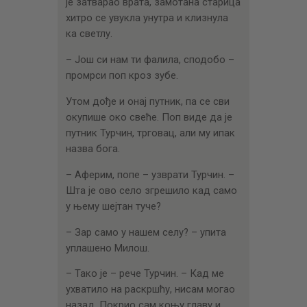
је затварао врата, замотана старица
хитро се увукла унутра и клизнула
ка светлу.
– Још си нам ти фалила, сподобо –
промрси поп кроз зубе.
Утом дође и онај путник, па се сви
окупише око свеће. Поп виде да је
путник Турчин, трговац, али му ипак
назва бога.
– Аферим, попе – узврати Турчин. –
Шта је ово село згрешило кад само
у њему шејтан туче?
– Зар само у нашем селу? – упита
уплашено Милош.
– Тако је – рече Турчин. – Кад ме
ухватило на раскршћу, нисам могао
назад. Покрио сам коњу главу и