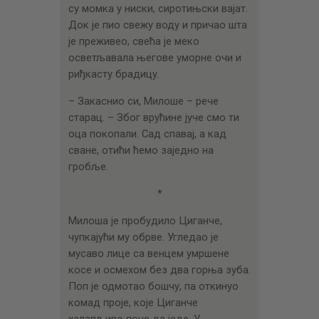
су момка у ниски, сиротињски вајат.
Док је пио свежу воду и причао шта
је преживео, свећа је меко
осветљавала његове уморне очи и
риђкасту брадицу.
– Закаснио си, Милоше – рече
старац. – Због врућине јуче смо ти
оца покопали. Сад спавај, а кад
сване, отићи ћемо заједно на
гробље.
*
Милоша је пробудило Циганче,
чупкајући му обрве. Угледао је
мусаво лице са венцем умршене
косе и осмехом без два горња зуба.
Поп је одмотао бошчу, па откинуо
комад проје, које Циганче
халапљиво поче да једе. У