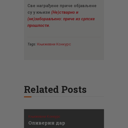
Све награђене приче објављене
су у књизи
(Не)стварно и
(не)заборављено: приче из српске
прошлости
.
Tags:
Књижевни Конкурс
Related Posts
Књижевни Конкурс
Оливерин дар