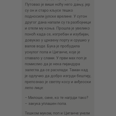
Путовао је више ноћу него дању, јер
су он и старо кљусе тешко
подносили јулске врелине. У сутон
другог дана напали су га разбојници
и отели му коња. Прошла је увелико
поноћ када се, изгребан и изубијан,
довукао у црквену порту и срушио у
валов воде. Бука је пробудила
уснулог попа и Циганче, које је
спавало у слами. У први мах поп је
помислио да је нека пијандура
залегла да се расхлади. Таман кад
је одлучио да добро изгрди бештију,
препознао је светлу косу и анђеоски
лепо лице:
– Милоше, сине, ко те нагрди тако?
– закука уплашен попа.
Тешком муком, поп и Циганче унели