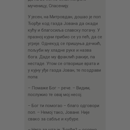
мученицу, Спасенију.
У јесен, на Митровдан, дошао је поп
Ђорђе код газда Јована да окади
кућу и благосиља славску погачу. У
празној кујни прибио се уз пећ, да се
угреје. Однекуд се пришуња дечкић,
пољуби му хладне руке и назва
бога. Даде му фраклић ракије, па
нестаде. Утом се отворише врата и
у кујну уђе газда Јован, те поздрави
попа:
– Помаже Бог – рече. – Видим,
послужио те овај мој несој.
– Бог ти помогао – благо одговори
поп. – Немој тако, Јоване. Није
свако за сабље и кубуре.
– Него за шта је, Ђорђе? – осорно