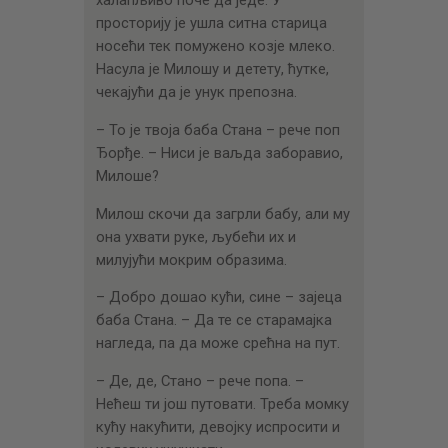
просторију је ушла ситна старица
носећи тек помужено козје млеко.
Насула је Милошу и детету, ћутке,
чекајући да је унук препозна.
– То је твоја баба Стана – рече поп
Ђорђе. – Ниси је ваљда заборавио,
Милоше?
Милош скочи да загрли бабу, али му
она ухвати руке, љубећи их и
милујући мокрим образима.
– Добро дошао кући, сине – зајеца
баба Стана. – Да те се старамајка
нагледа, па да може срећна на пут.
– Де, де, Стано – рече попа. –
Нећеш ти још путовати. Треба момку
кућу накућити, девојку испросити и