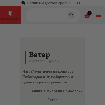
Бесплатна достава преко 3.000 РСД
Products
search
0
ПОЧЕТНА
КАТЕГОРИЈЕ
Ветар
НАЈПРОДАВАНИЈЕ
Posted on 03. јун 2025
НОВЕ КЊИГЕ
Награђена прича на конкурсу
ОТРГНУТО ОД
(Не)стварно и (не)заборављено:
ЗАБОРАВА
приче из српске прошлости
АУТОРИ
Милица Миловић Сомборски
АКТУЕЛНОСТИ
Ветар