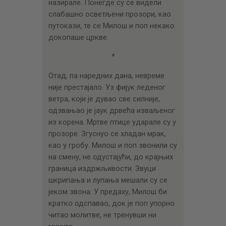
назирале. Понегде су се видели
слабашно осветљени прозори, као
путокази, те се Милош и поп некако
докопаше цркве.
*
Отад, па наредних дана, невреме
није престајало. Уз фијук леденог
ветра, који је дувао све силније,
одзвањао је јаук дрвећа изваљеног
из корена. Мртве птице ударале су у
прозоре. Згуснуо се хладан мрак,
као у гробу. Милош и поп звонили су
на смену, не одустајући, до крајњих
граница издржљивости. Звуци
шкрипања и лупања мешали су се
јеком звона. У предаху, Милош би
кратко одспавао, док је поп упорно
читао молитве, не тренувши ни