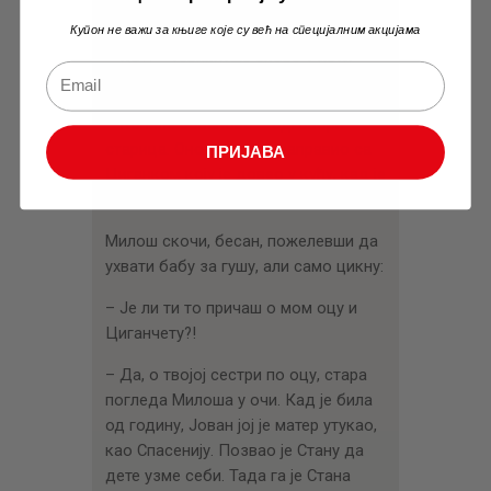
– Бацио, а баца и даље – рече баба.
Купон не важи за књиге које су већ на специјалним акцијама
– Ко?! – узвикнуше скоро у исти
глас поп, Турчин и Милош.
– Копиле Јованово – одговори
старица. Оно што га је направио са
ПРИЈАВА
Циганком коју је довео у кућу, кад је
сина испратио на школе.
Милош скочи, бесан, пожелевши да
ухвати бабу за гушу, али само цикну:
– Је ли ти то причаш о мом оцу и
Циганчету?!
– Да, о твојој сестри по оцу, стара
погледа Милоша у очи. Кад је била
од годину, Јован јој је матер утукао,
као Спасенију. Позвао је Стану да
дете узме себи. Тада га је Стана