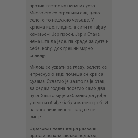
против клетве из невиних уста.
Много сте се огрешили сви, цело
село, о то недужно чељаде. У
крпама иде, гладно, а сити га гађају
камењем. Јер проси. Јер и Стана
нема шта да једе, па краде за дете и
себе, ноћу, док грешни мирно
спавају.
Милош се ухвати за главу, залете се
и треснуо о зид; помеша се крв са
сузама. Схватио је зашто га је отац
за седам година посетио само два
пута. Зашто му је забранио да дође
у село и обиђе бабу и мајчин гроб. И
на кога личи сироче, кад се не
смеје.
Страховит налет ветра развали
врата и испали шиљке леда, од