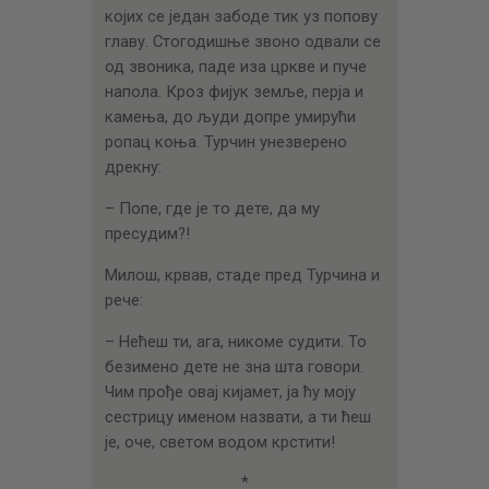
којих се један забоде тик уз попову
главу. Стогодишње звоно одвали се
од звоника, паде иза цркве и пуче
напола. Кроз фијук земље, перја и
камења, до људи допре умирући
ропац коња. Турчин унезверено
дрекну:
– Попе, где је то дете, да му
пресудим?!
Милош, крвав, стаде пред Турчина и
рече:
– Нећеш ти, ага, никоме судити. То
безимено дете не зна шта говори.
Чим прође овај кијамет, ја ћу моју
сестрицу именом назвати, а ти ћеш
је, оче, светом водом крстити!
*