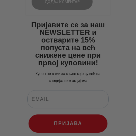
Пријавите се за наш
NEWSLETTER и
остварите 15%
попуста на већ
снижене цене при
првој куповини!
Купон не важи за књиге које су већ на
специјалним акцијама
ПРИЈАВА