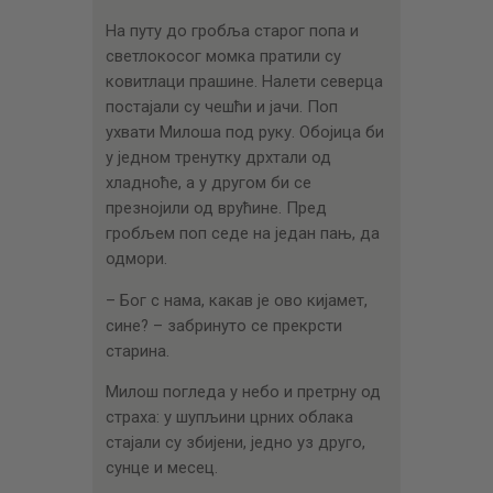
На путу до гробља старог попа и
светлокосог момка пратили су
ковитлаци прашине. Налети северца
постајали су чешћи и јачи. Поп
ухвати Милоша под руку. Обојица би
у једном тренутку дрхтали од
хладноће, а у другом би се
презнојили од врућине. Пред
гробљем поп седе на један пањ, да
одмори.
– Бог с нама, какав је ово кијамет,
сине? – забринуто се прекрсти
старина.
Милош погледа у небо и претрну од
страха: у шупљини црних облака
стајали су збијени, једно уз друго,
сунце и месец.