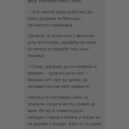
им је отворила баба Стана.
– Ја и сироче једва дођосмо да
мало уредимо за Милоша –
прошапута старамајка.
Циганче се склупчало у мрачном
углу просторије, шарајући прстима
по пепелу и певајући тихо неку
песмицу.
– Стано, дај воде да се напијемо и
умијемо – одлучно рече поп. –
Морамо што пре до цркве, да
звонимо против овог кијамета!
Напољу се саставило небо са
земљом; сунце и месец удавио је
мрак. Ветар је немилосрдно
нападао старца и момка, и бацао их
на дрвеће и ограде. Куће су се једва