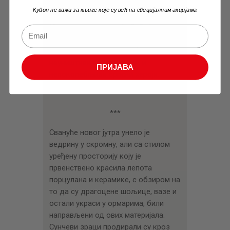
Купон не важи за књиге које су већ на специјалним акцијама
Бука и жамор поново освојише
Иванковац – историја Срба је овога
дана била исписана златним
словима, а њени писци били су
неуништиви, неустрашиви и
ПРИЈАВА
непоколебљиви српски хероји.
***
Свануће новог јутра унело је
ведрину у скромну, али са стилом
уређену просторију коју је
првенствено красила лепота
порцулана и керамике, с обзиром на
то да су драгоцене шољице, вазе и
остали украси у ормарима, били
направљени од ових материјала.
Сунчеви зраци продирали су кроз