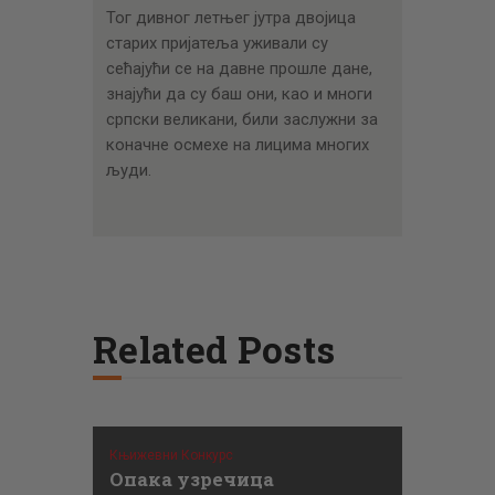
Тог дивног летњег јутра двојица
старих пријатеља уживали су
сећајући се на давне прошле дане,
знајући да су баш они, као и многи
српски великани, били заслужни за
коначне осмехе на лицима многих
људи.
Related Posts
Књижевни Конкурс
Опака узречица