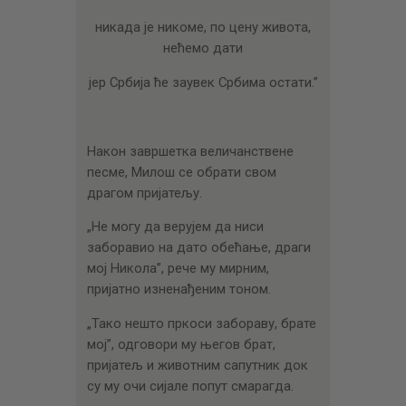
никада је никоме, по цену живота,
нећемо дати
јер Србија ће заувек Србима остати.”
Након завршетка величанствене
песме, Милош се обрати свом
драгом пријатељу.
„Не могу да верујем да ниси
заборавио на дато обећање, драги
мој Никола”, рече му мирним,
пријатно изненађеним тоном.
„Тако нешто пркоси забораву, брате
мој”, одговори му његов брат,
пријатељ и животним сапутник док
су му очи сијале попут смарагда.