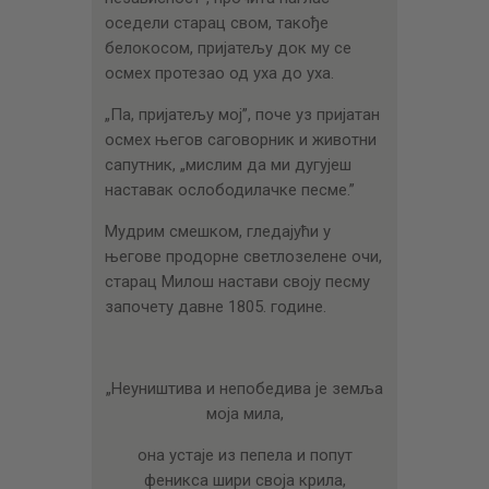
оседели старац свом, такође
белокосом, пријатељу док му се
осмех протезао од уха до уха.
„Па, пријатељу мој”, поче уз пријатан
осмех његов саговорник и животни
сапутник, „мислим да ми дугујеш
наставак ослободилачке песме.”
Мудрим смешком, гледајући у
његове продорне светлозелене очи,
старац Милош настави своју песму
започету давне 1805. године.
„Неуништива и непобедива је земља
моја мила,
она устаје из пепела и попут
феникса шири своја крила,