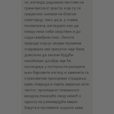
се, изгледа, радовали листови на
грани високог храста, који су се
грациозно њихали на благом
поветарцу, тако да је, у очима
посматрача, изгледало као да
плешу неки себи својствен и до
сада невиђени плес. Лепота
природе која је својим пејзажем
очаравала све присутне није била
довољна да засени будући
неизбежан догађај чије ће
последице у потпуности разорити
њен бајковити изглед и заменити га
страховитим призорима страдања,
крви, повреда и смрти; мирисне ноте
чистог, прохладног планинског
ваздуха показаће своју немоћ у
односу на узнемирујући мирис
барута и проливене људске крви.