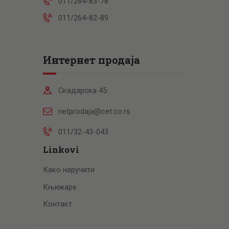
011/264-83-78
011/264-82-89
Интернет продаја
Скадарска 45
netprodaja@cet.co.rs
011/32-43-043
Linkovi
Како наручити
Књижаре
Контакт