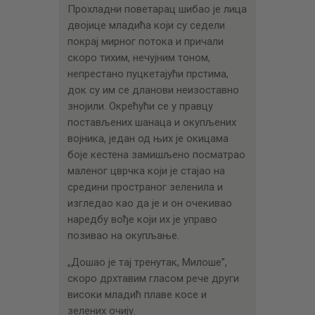
Прохладни поветарац шибао је лица
двојице младића који су седели
покрај мирног потока и причали
скоро тихим, нечујним тоном,
непрестано пуцкетајући прстима,
док су им се дланови неизоставно
знојили. Окрећући се у правцу
постављених шанаца и окупљених
војника, један од њих је окицама
боје кестена замишљено посматрао
маленог цврчка који је стајао на
средини пространог зеленила и
изгледао као да је и он очекивао
наредбу вође који их је управо
позивао на окупљање.
„Дошао је тај тренутак, Милоше”,
скоро дрхтавим гласом рече други
високи младић плаве косе и
зелених очију.