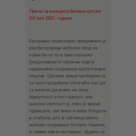
ЦЕНОВНИК
Прича са конкурса
Велики српски
ПИСМО
XIX век
2021. године
Бескрајно плаветнило прекривало је
још бескрајнији небески свод на
којем би се ту и тамо налазио
бледосивкасти облачак који је
најављивао скорашњи краткотрајни
пљусак. Сунчеви зраци пробијали су
се кроз проређене облачиће као да
су желели да укажу на своју
присутност и постојаност, али
њихова светлост је, како је време
одмицало, све више и више бледела
и слабила, што је наговештавало
њихово скорашње потпуно гашење,
а самим тим и нестајање. Једино су