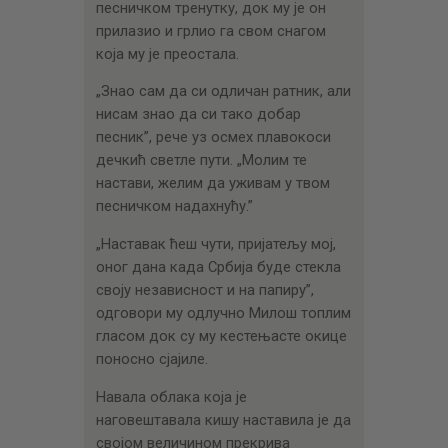
песничком тренутку, док му је он
прилазио и грлио га свом снагом
која му је преостала.
„Знао сам да си одличан ратник, али
нисам знао да си тако добар
песник”, рече уз осмех плавокоси
дечкић светле пути. „Молим те
настави, желим да уживам у твом
песничком надахнућу.”
„Наставак ћеш чути, пријатељу мој,
оног дана када Србија буде стекла
своју независност и на папиру”,
одговори му одлучно Милош топлим
гласом док су му кестењасте окице
поносно сјајиле.
Навала облака која је
наговештавала кишу наставила је да
својом величином прекрива