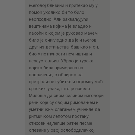
његовој близини и притекао му у
помоћ уколико би то било
неопходно. Али захваљујући
вештинама којима је владао и
лакоћи с којом је руковао мачем,
било је очигледно да је и његов
друг из детињства, баш као и он,
био у потпуности неуништив и
незаустављив. Убрзо је турска
војска била приморана на
повлачење, с обзиром на
претрпљене губитке и огромну моћ
српских јунака, што је навело
Милоша да свом силином изговори
речи које су својим римовањем и
уметничким слагањем учиниле да
ритмичком лепотом постану
стихови најлепше ратне песме
опеване у овој ослободилачкој