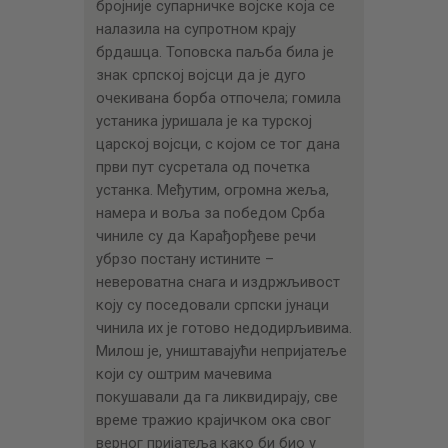
бројније супарничке војске која се
налазила на супротном крају
брдашца. Топовска паљба била је
знак српској војсци да је дуго
очекивана борба отпочела; гомила
устаника јуришала је ка турској
царској војсци, с којом се тог дана
први пут сусретала од почетка
устанка. Међутим, огромна жеља,
намера и воља за победом Срба
чиниле су да Карађорђеве речи
убрзо постану истините –
невероватна снага и издржљивост
коју су поседовали српски јунаци
чинила их је готово недодирљивима.
Милош је, уништавајући непријатеље
који су оштрим мачевима
покушавали да га ликвидирају, све
време тражио крајичком ока свог
верног пријатеља како би био у