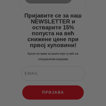
Пријавите се за наш
NEWSLETTER и
остварите 15%
попуста на већ
снижене цене при
првој куповини!
Купон не важи за књиге које су већ на
специјалним акцијама
ПРИЈАВА