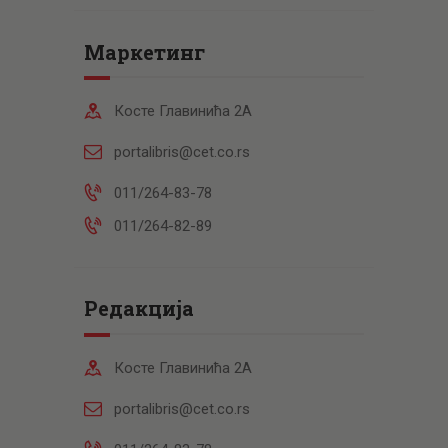
Маркетинг
Косте Главинића 2А
portalibris@cet.co.rs
011/264-83-78
011/264-82-89
Редакција
Косте Главинића 2А
portalibris@cet.co.rs