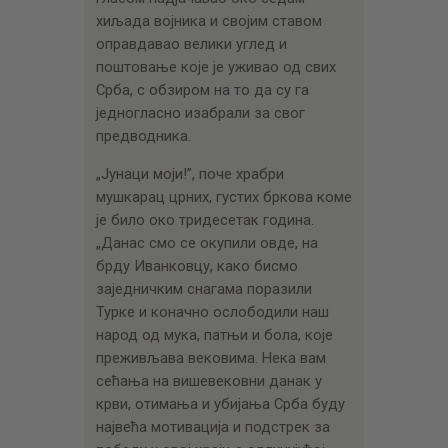
хиљада војника и својим ставом
оправдавао велики углед и
поштовање које је уживао од свих
Срба, с обзиром на то да су га
једногласно изабрали за свог
предводника.
„Јунаци моји!”, поче храбри
мушкарац црних, густих бркова коме
је било око тридесетак година.
„Данас смо се окупили овде, на
брду Иванковцу, како бисмо
заједничким снагама поразили
Турке и коначно ослободили наш
народ од мука, патњи и бола, које
преживљава вековима. Нека вам
сећања на вишевековни данак у
крви, отимања и убијања Срба буду
највећа мотивација и подстрек за