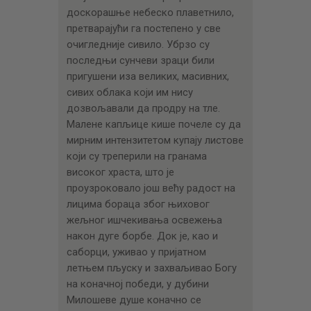
доскорашње небеско плаветнило,
претварајући га постепено у све
очигледније сивило. Убрзо су
последњи сунчеви зраци били
пригушени иза великих, масивних,
сивих облака који им нису
дозвољавали да продру на тле.
Малене капљице кише почеле су да
мирним интензитетом купају листове
који су треперили на гранама
високог храста, што је
проузроковало још већу радост на
лицима бораца због њиховог
жељног ишчекивања освежења
након дуге борбе. Док је, као и
саборци, уживао у пријатном
летњем пљуску и захваљивао Богу
на коначној победи, у дубини
Милошеве душе коначно се