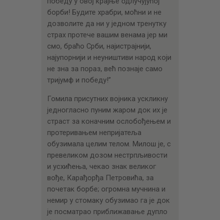
победу у овој крајње одлучујућој
борби! Будите храбри, моћни и не
дозволите да ни у једном тренутку
страх протече вашим венама јер ми
смо, браћо Срби, најистрајнији,
најупорнији и неуништиви народ који
не зна за пораз, већ познаје само
тријумф и победу!”
Гомила присутних војника ускликну
једногласно пуним жаром док их је
страст за коначним ослобођењем и
протеривањем непријатеља
обузимала целим телом. Милош је, с
превеликом дозом нестрпљивости
и усхићења, чекао знак великог
вође, Карађорђа Петровића, за
почетак борбе; огромна мучнина и
немир у стомаку обузимао га је док
је посматрао приближавање дупло