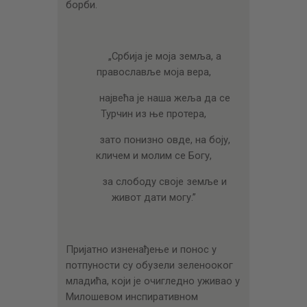
борби.
„Србија је моја земља, а
православље моја вера,
највећа је наша жеља да се
Турчин из ње протера,
зато понизно овде, на боју,
кличем и молим се Богу,
за слободу своје земље и
живот дати могу.”
Пријатно изненађење и понос у
потпуности су обузели зеленооког
младића, који је очигледно уживао у
Милошевом инспиративном