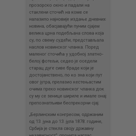
прозорско окно и падали на
стаклени сточић на коме се
налазило најновије издање дневних
новина, обасјавајући пуним сјајем
велика црна подебљана слова која
су, по свему судећи, представљала
наслов новинског чланка. Поред
маленог сточића у удобној златно-
белој фотељи, седео је оседели
старац дуге сиве браде који је
достојанствено, по ко зна који пут
овог јутра, прелазио кестењастим
очима преко новинског чланка док
су му се зенице шириле и имале онај
препознатљиви беспрекорни сјај.
„Берлинским конгресом, одржаним
од 13. јуна до 13. јула 1878. године,
Србија је стекла своју државну
независност”, прочита наглас