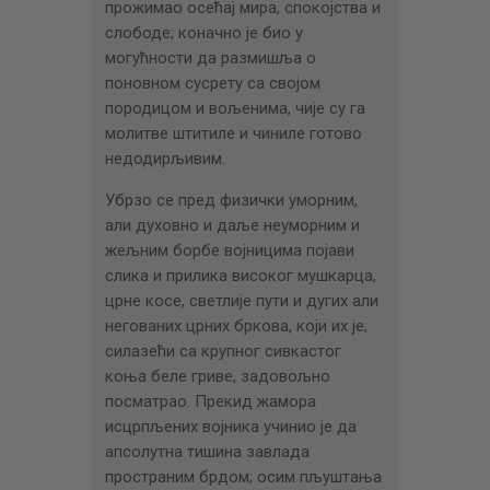
прожимао осећај мира, спокојства и
слободе; коначно је био у
могућности да размишља о
поновном сусрету са својом
породицом и вољенима, чије су га
молитве штитиле и чиниле готово
недодирљивим.
Убрзо се пред физички уморним,
али духовно и даље неуморним и
жељним борбе војницима појави
слика и прилика високог мушкарца,
црне косе, светлије пути и дугих али
негованих црних бркова, који их је,
силазећи са крупног сивкастог
коња беле гриве, задовољно
посматрао. Прекид жамора
исцрпљених војника учинио је да
апсолутна тишина завлада
пространим брдом; осим пљуштања