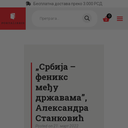
Бесплатна достава преко 3.000 РСД
Products
search
0
ПОЧЕТНА
КАТЕГОРИЈЕ
„Србија –
НАЈПРОДАВАНИЈЕ
феникс
НОВЕ КЊИГЕ
међу
ОТРГНУТО ОД
државама”,
ЗАБОРАВА
Александра
АУТОРИ
Станковић
АКТУЕЛНОСТИ
Posted on 21. март 2022