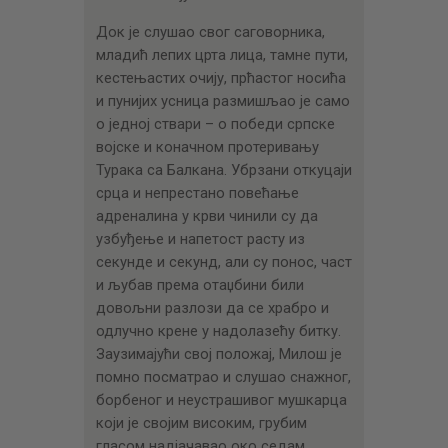
Док је слушао свог саговорника,
младић лепих црта лица, тамне пути,
кестењастих очију, прћастог носића
и пунијих усница размишљао је само
о једној ствари – о победи српске
војске и коначном протеривању
Турака са Балкана. Убрзани откуцаји
срца и непрестано повећање
адреналина у крви чинили су да
узбуђење и напетост расту из
секунде и секунд, али су понос, част
и љубав према отаџбини били
довољни разлози да се храбро и
одлучно крене у надолазећу битку.
Заузимајући свој положај, Милош је
помно посматрао и слушао снажног,
борбеног и неустрашивог мушкарца
који је својим високим, грубим
гласом надјачавао око седам