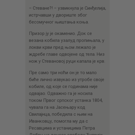
ЦЕНОВНИК
– Стеване?! – узвикнула је Синђелија,
ПИСМО
истрчавши у двориште због
бесомучног њиштања коња.
Призор ју је окаменио. Док се
везана кобила узалуд пропињала, у
локви крви пред њом лежало је
ждребе главе одвојене од тела. Низ
нож у Стевановој руци капала је крв.
Пре само три ноћи он је то мало
биће лично извукао из утробе своје
кобиле, од које се годинама није
одвајао. Одважно га је носила
током Првог српског устанка 1804,
чувала га на Јасењару код
Свилајнца, победила с њим на
Иванковцу, помогла му да с
Ресавцима и устаницима Петра