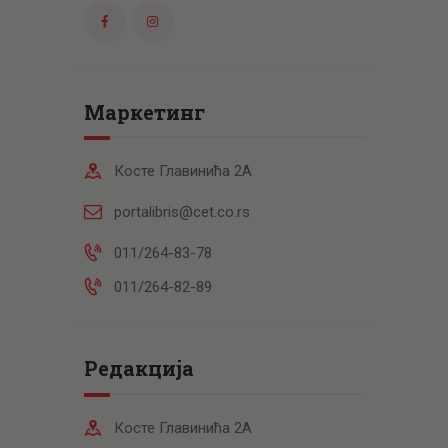
Маркетинг
Косте Главинића 2А
portalibris@cet.co.rs
011/264-83-78
011/264-82-89
Редакција
Косте Главинића 2А