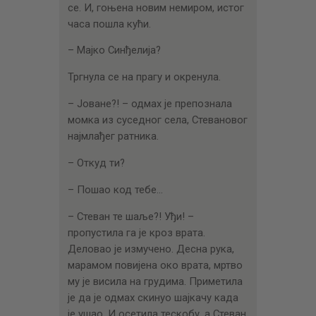
се. И, гоњена новим немиром, истог
часа пошла кући.
– Мајко Синђелија?
Тргнула се на прагу и окренула.
– Јоване?! – одмах је препознала
момка из суседног села, Стевановог
најмлађег ратника.
– Откуд ти?
– Пошао код тебе…
– Стеван те шаље?! Уђи! –
пропустила га је кроз врата.
Деловао је измучено. Десна рука,
марамом повијена око врата, мртво
му је висила на грудима. Приметила
је да је одмах скинуо шајкачу када
је ушао. И осетила тескобу, а Стеван