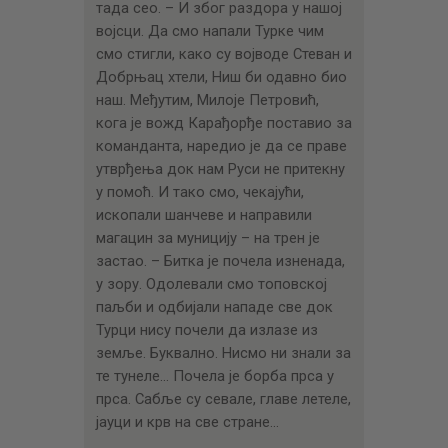
тада сео. – И због раздора у нашој
војсци. Да смо напали Турке чим
смо стигли, како су војводе Стеван и
Добрњац хтели, Ниш би одавно био
наш. Међутим, Милоје Петровић,
кога је вожд Карађорђе поставио за
команданта, наредио је да се праве
утврђења док нам Руси не притекну
у помоћ. И тако смо, чекајући,
ископали шанчеве и направили
магацин за муницију – на трен је
застао. – Битка је почела изненада,
у зору. Одолевали смо топовској
паљби и одбијали нападе све док
Турци нису почели да излазе из
земље. Буквално. Нисмо ни знали за
те тунеле… Почела је борба прса у
прса. Сабље су севале, главе летеле,
јауци и крв на све стране…