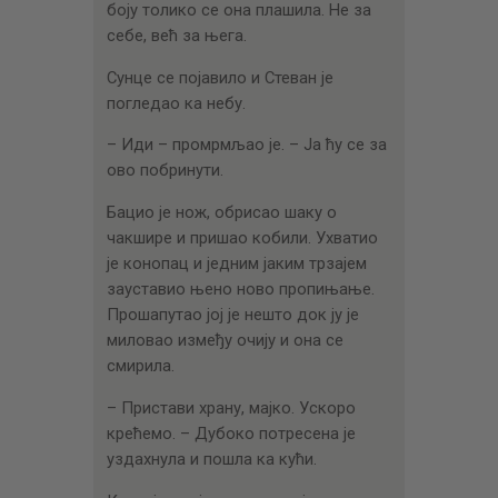
боју толико се она плашила. Не за
себе, већ за њега.
Сунце се појавило и Стеван је
погледао ка небу.
– Иди – промрмљао је. – Ја ћу се за
ово побринути.
Бацио је нож, обрисао шаку о
чакшире и пришао кобили. Ухватио
је конопац и једним јаким трзајем
зауставио њено ново пропињање.
Прошапутао јој је нешто док ју је
миловао између очију и она се
смирила.
– Пристави храну, мајко. Ускоро
крећемо. – Дубоко потресена је
уздахнула и пошла ка кући.