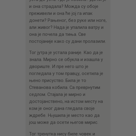
и она страдала? Можда су обоје
преживели и она ће јој га ипак
донети? Рањеног, без руке или ноге,
али живог? Нада је упалила ватру и
она је почела да тиња. Све
постојаније како су дани пролазили.
Тог јутра је устала раније. Као да је
знала. Мирно се обукла и изашла у
двориште. И пре него што је
погледала у том правцу, осетила је
њено присуство. Била је то
Стеванова кобила. Са преврнутим
седлом. Стајала је мирно и
достојанствено, на истом месту на
ком је оног дана гледала своје
ждребе. Њушила је место као да
још може да осети његов мирис.
Тог тренутка нису биле човек и