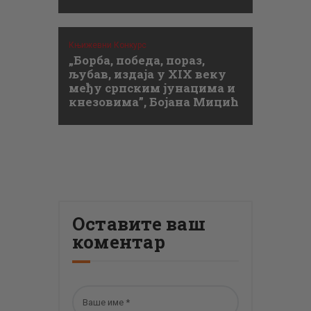
Књижевни Конкурс
„Борба, победа, пораз,
љубав, издаја у XIX веку
међу српским јунацима и
кнезовима”, Бојана Мицић
Оставите ваш
коментар