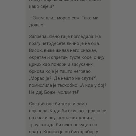
како сејеш?
– Знам, али… морао сам. Тако ми
дошло.
Запрепашћено га је погледала. На
прагу четрдесете личио је на оца.
Висок, више жилав него снажан,
окретан и спретан, густе косе, очију
црних као понори и засуканих
бркова које је ташто неговао.
„Морао је?! Да нешто не слути?”,
помислила је тескобно. „А иде у бој?
Не дај, Боже, молим те!”
Све његове битке је и сама
војевала. Када би отишао, трзала се
на сваки звук коњских копита,
трнула када би неко покуцао на
врата. Колико је он био храбар у