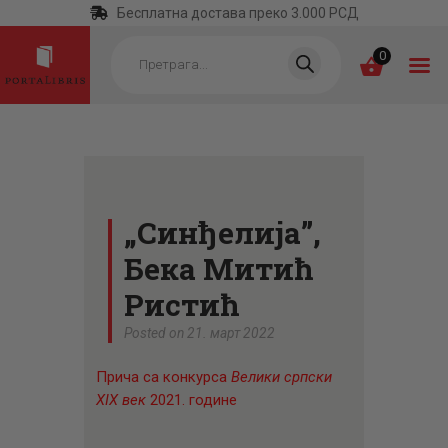
Бесплатна достава преко 3.000 РСД
Products
search
0
ПОЧЕТНА
КАТЕГОРИЈЕ
„Синђелија”,
НАЈПРОДАВАНИЈЕ
Бека Митић
НОВЕ КЊИГЕ
Ристић
ОТРГНУТО ОД
Posted on 21. март 2022
ЗАБОРАВА
Прича са конкурса
Велики српски
АУТОРИ
XIX
век
2021. године
АКТУЕЛНОСТИ