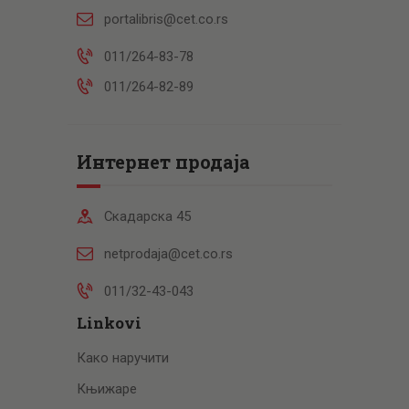
portalibris@cet.co.rs
011/264-83-78
011/264-82-89
Интернет продаја
Скадарска 45
netprodaja@cet.co.rs
011/32-43-043
Linkovi
Како наручити
Књижаре