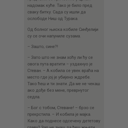
надомак куће. Тако је било пред
сваку битку. Сада су ишли да
ослободе Ниш од Турака.
Од болног њиска кобиле Синђелији
су се очи напуниле сузама.
– Зашто, сине?!
– Зато што не знам хоћу ли ћу се
овога пута вратити – уздахнуо је
Стеван. – А кобила се увек враћа на
место где јој је убијено ждребе.
Тако ћеш и ти знати. Да ме не чекаш
ако дође без мене, преврнутог
седла.
– Бог с тобом, Стеване! – брзо се
прекрстила. – И кобила је мајка.
Како да поднесе одсечену дететову
главу? Зар не знаш да ћеш жњети