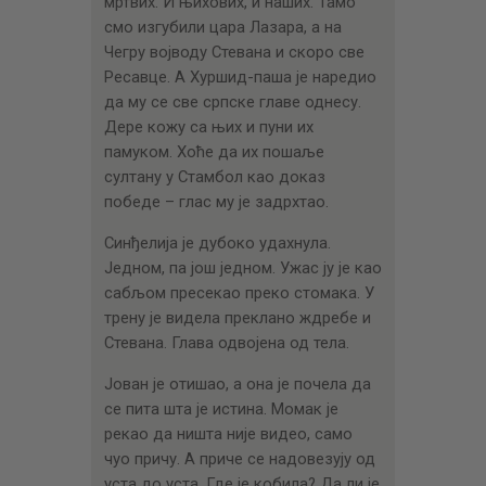
мртвих. И њихових, и наших. Тамо
смо изгубили цара Лазара, а на
Чегру војводу Стевана и скоро све
Ресавце. А Хуршид-паша је наредио
да му се све српске главе однесу.
Дере кожу са њих и пуни их
памуком. Хоће да их пошаље
султану у Стамбол као доказ
победе – глас му је задрхтао.
Синђелија је дубоко удахнула.
Једном, па још једном. Ужас ју је као
сабљом пресекао преко стомака. У
трену је видела преклано ждребе и
Стевана. Глава одвојена од тела.
Јован је отишао, а она је почела да
се пита шта је истина. Момак је
рекао да ништа није видео, само
чуо причу. А приче се надовезују од
уста до уста. Где је кобила? Да ли је