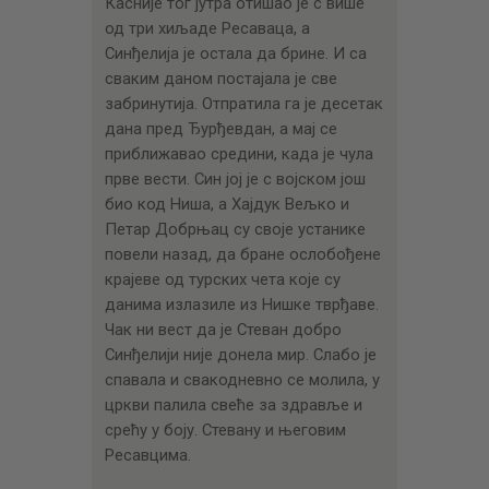
Касније тог јутра отишао је с више
од три хиљаде Ресаваца, а
Синђелија је остала да брине. И са
сваким даном постајала је све
забринутија. Отпратила га је десетак
дана пред Ђурђевдан, а мај се
приближавао средини, када је чула
прве вести. Син јој је с војском још
био код Ниша, а Хајдук Вељко и
Петар Добрњац су своје устанике
повели назад, да бране ослобођене
крајеве од турских чета које су
данима излазиле из Нишке тврђаве.
Чак ни вест да је Стеван добро
Синђелији није донела мир. Слабо је
спавала и свакодневно се молила, у
цркви палила свеће за здравље и
срећу у боју. Стевану и његовим
Ресавцима.