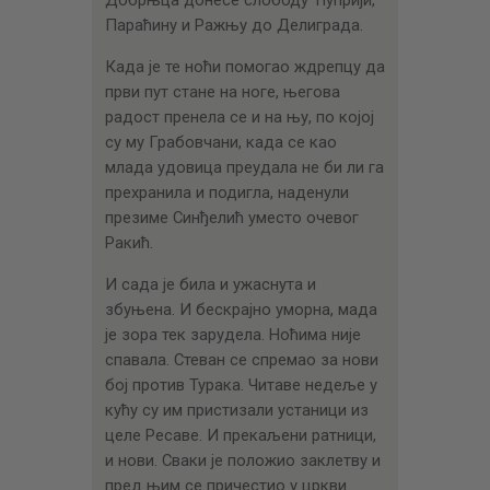
Добрњца донесе слободу Ћуприји,
Параћину и Ражњу до Делиграда.
Када је те ноћи помогао ждрепцу да
први пут стане на ноге, његова
радост пренела се и на њу, по којој
су му Грабовчани, када се као
млада удовица преудала не би ли га
прехранила и подигла, наденули
презиме Синђелић уместо очевог
Ракић.
И сада је била и ужаснута и
збуњена. И бескрајно уморна, мада
је зора тек зарудела. Ноћима није
спавала. Стеван се спремао за нови
бој против Турака. Читаве недеље у
кућу су им пристизали устаници из
целе Ресаве. И прекаљени ратници,
и нови. Сваки је положио заклетву и
пред њим се причестио у цркви