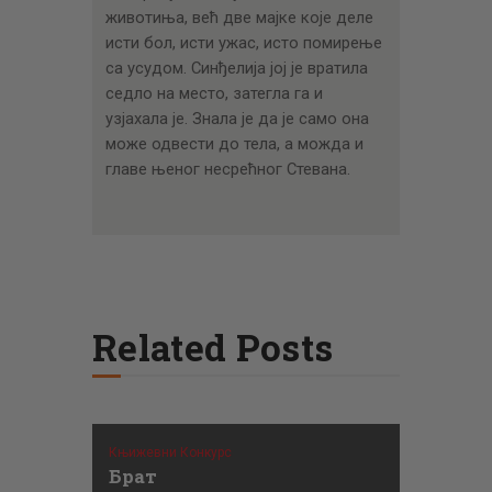
животиња, већ две мајке које деле
исти бол, исти ужас, исто помирење
са усудом. Синђелија јој је вратила
седло на место, затегла га и
узјахала је. Знала је да је само она
може одвести до тела, а можда и
главе њеног несрећног Стевана.
Related Posts
Књижевни Конкурс
Брат