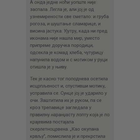
А онда једне ноћи уопште није
заспала. Легла је, али јој је од
узнемирености све сметало: и груба
рогоза, и шуштање сламарице, и
висина јастука. Ујутру, када ни пред
иконама није нашла мир, уместо
припреме доручка породици,
одсекла је комад хлеба, чутурицу
напунила водом и с мотиком у руци
отишла је у њиву.
Тек је касно тог поподнева осетила
исцрпљеност и, спустивши мотику,
усправила се. Сунце јој је ударило у
очи. Заштитила их је руком, па се
кроз трепавице загледала у
правилну наранџасту лопту која је по
крајевима постајала
скерлетноцрвена. „Као окупана
крвљу”, помислила је и прекрстила