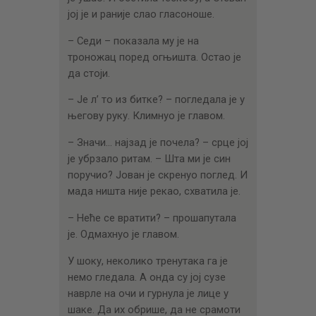
јој је и раније слао гласоноше.
– Седи – показала му је на
троножац поред огњишта. Остао је
да стоји.
– Је л’ то из битке? – погледала је у
његову руку. Климнуо је главом.
– Значи… најзад је почела? – срце јој
је убрзало ритам. – Шта ми је син
поручио? Јован је скренуо поглед. И
мада ништа није рекао, схватила је.
– Неће се вратити? – прошапутала
је. Одмахнуо је главом.
У шоку, неколико тренутака га је
немо гледала. А онда су јој сузе
наврле на очи и гурнула је лице у
шаке. Да их обрише, да не срамоти