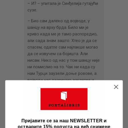
– И? – упитала је Синђелија гутајући
сузе.
– Био сам далеко од војводе, у
шанцу на врху брда. Било ми је
криво када ме је тамо распоредио,
али сада знам зашто. Хтео је да се
спасем, одатле сам најлакше могао
да се извучем са бојишта. Али
нисам. Нико од нас у том шанцу није
ни помислио на то. Чак ни када су
нам Турци заузели доње ровове, а
војвода нас разрешио заклетве и
наредио да се спасавамо. Борили
смо се све до експлозије од које је
цео Чегар полетео у ваздух.
– Од турских топова?
Пријавите се за наш NEWSLETTER и
– Не. Од нашег барута.
остварите 15% попуста на већ снижене