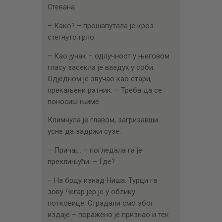
Стевана.
– Како? – прошапутала је кроз
стегнуто грло.
– Као јунак – одлучност у његовом
гласу засекла је ваздух у соби.
Одједном је звучао као стари,
прекаљени ратник. – Треба да се
поносиш њиме.
Климнула је главом, загризавши
усне да задржи сузе.
– Причај… – погледала га је
преклињући. – Где?
– На брду изнад Ниша. Турци га
зову Чегар јер је у облику
потковице. Страдали смо због
издаје – поражено је признао и тек