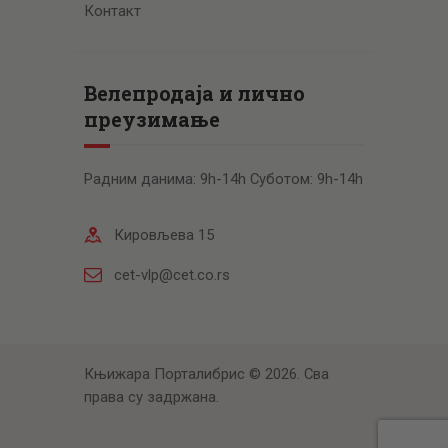
Контакт
Велепродаја и лично
преузимање
Радним данима: 9h-14h Суботом: 9h-14h
Кировљева 15
cet-vlp@cet.co.rs
Књижара Порталибрис © 2026. Сва
права су задржана.