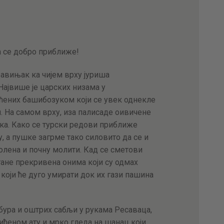
АКТУЕЛНОСТИ
ЦЕНОВНИК
да се добро приближе!
ПИСМО
авињак ка чијем врху јуриша
Највише је царских низама у
ћених башибозуком који се увек однекле
. На самом врху, иза палисаде оивичене
ка. Како се турски редови приближе
у, а пушке загрме тако силовито да се и
колена и почну молити. Кад се сметови
тане прекривена онима који су одмах
који ће дуго умирати док их гази пашина
бура и оштрих сабљи у рукама Ресаваца,
ићеном ату и мрко гледа на шанац који