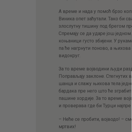
А време и нада у помоћ брзо ко
Виника опет заћутали. Тако би св
злослутну тишину под брегом пр
Спремају се да ударе још једном.
коњаници густо збијени. У рукам
па ће нагрнути поново, а њихова
видокруг.
За то време војводини људи разд
Поправљају заклоне. Стегнутих 
шанца и слажу њихова тела једно
бардака пре него што ће зграбит
пашине хордије. За то време војв
и проверава где би Турци најпре 
– Неће се пробити, војводо! – см
мртвих!