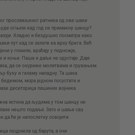
вог прослављеног ратника од ове шаке
људе огњем кад год се примакну шанцу?
казује. Хладно и бездушно посматра како
аки пут кад се залете ка врху брега. Већ
ијени у гомиле, враћају у подножје,
 и коње. Паша и даље не одустаје. Даје
раха, да се окураже молитвама и грувањем
љу буку и галаму нападну. Та шака
бедемом, мора једном посустати и
лазе десеторица пашиних војника.
жна истина да људима у том шанцу не
алазе нешто подаље. Зато и шаље сву
н да ће је напослетку освојити.
ица поцрнела од барута, а очи