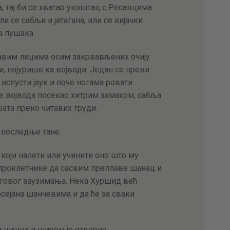
 тај би се хватао укоштац с Ресавцима
и се сабљи и јатагана, или се кијачки
а пушака.
равим лицима осим закрвављених очију
и, појурише ка војводи. Један се преви
 испусти јаук и поче ногама ровати
 је војвода посекао хитрим замахом, сабља
рата преко читавих груди.
ј последње тане.
 који налети или учинити оно што му
проклетнике да сасвим преплаве шанац и
његовог заузимања. Нека Хуршид већ
осејана шанчевима и да ће за сваки
и шанца и широм је отворио.