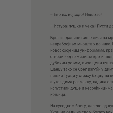
– Ево их, војводо! Наилазе!
– Истурај пушке и чекај! Пусти 
Брег из даљине више личи на мр
непребројиво мноштво војника. 
новоскројеним униформама, пра
створи кад намирише крв и плен
дубоким ровом, вире цеви пуша
шанцу тако се брег изгуби у дим
нишки Турци у страху бацају на 
љутог дима размакну, падина ос
испустили душе и несрећницима 
коњица.
На суседном брегу, далеко од ку
Хуршид седи на свом богато нак