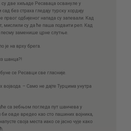
а су две хиљаде Ресаваца освануле у
сад без страха гледају турску хордију
е првог одбијеног напада су запевали. Кад
т, мислили су да ће паша подвити реп. Кад
ку песму заменише црне слутње.
о је на врху брега.
из шанца?!
буне се Ресавци све гласније.
х војвода. – Само не дајте Турцима унутра
шће са зебњом погледа пут шанчева у
 би овде вредео као сто пашиних војника,
апусте своја места иако се јасно чује како
ћ.