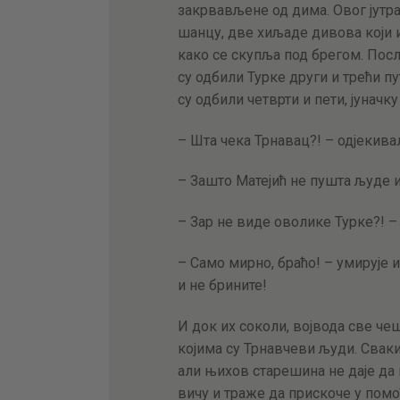
закрвављене од дима. Овог јутр
шанцу, две хиљаде дивова који и 
како се скупља под брегом. Посл
су одбили Турке други и трећи пу
су одбили четврти и пети, јунач
– Шта чека Трнавац?! – одјекивал
– Зашто Матејић не пушта људе 
– Зар не виде оволике Турке?! – 
– Само мирно, браћо! – умирује и
и не брините!
И док их соколи, војвода све че
којима су Трнавчеви људи. Сваки
али њихов старешина не даје да н
вичу и траже да прискоче у помо