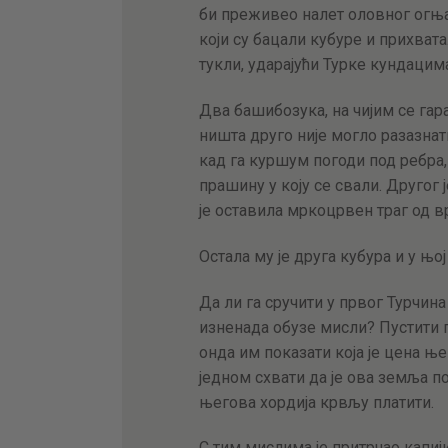
би преживео налет оловног огња,
који су бацали кубуре и прихватал
тукли, ударајући Турке кундацим
Два башибозука, на чијим се га
ништа друго није могло разазнат
кад га куршум погоди под ребра,
прашину у коју се свали. Другог
је оставила мркоцрвен траг од в
Остала му је друга кубура и у њо
Да ли га сручити у првог Турчина
изненада обузе мисли? Пустити 
онда им показати која је цена 
једном схвати да је ова земља п
његова хордија крвљу платити.
С тим мислима је притрчао капиј