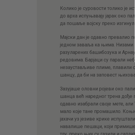
Колико је суровости толико је и
до врха испуњавају јарак око па
да пошаље војску преко изгинули
Мајски дан је одавно превалио п
једном заваља ка њима. Низами 
разуларених башибозука и Арнау
редовима. Барјаци су парали неб
незаустављиве плиме, плавили с
шанцу, да би на заповест њихова
Зазујаше оловни ројеви око пали
шанца већ наредног трена дође 
одавно изабрали своје мете, али
мало које тане промашило. Коњи
јахачи уз језиве крике испуштал
навалише пешаци, који примише 
тлу, преко њих су газили и сапл