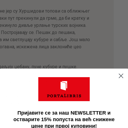
пне јер су Хуршидови топови са оближњег
аки пут прекинули да грме, да би кратку и
екинуло дивље урлање турских војника.
 Постројавају се. Пешак до пешака,
а им светлуцају кубуре и сабље. Још мало
 огавна, искежена лица заклониће цео
ељују џебану, пуне кубуре и пушке.
вилица одвлаче мртву браћу на средише
 уз друго. Неки потежу ракије или вина из
и пушке и узети на нишан некога из
ода лети од једног до другог краја шанца
могли да се пробију.
Пријавите се за наш NEWSLETTER и
еју се неки. – Ушетаће се преко својих
остварите 15% попуста на већ снижене
цене при првој куповини!