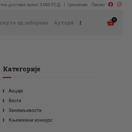
тна достава преко 3.000 РСД
Ценовник
Писмо
0
гнуто од заборава
Аутори
Категорије
Акције
Вести
Занимљивости
Књижевни конкурс