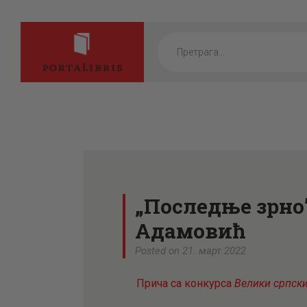
Products
search
„Последње зрно
Адамовић
Posted on 21. март 2022
Прича са конкурса
Велики српск