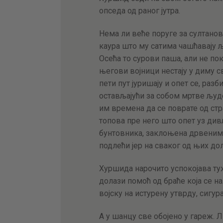
опседа од раног јутра.
Нема ли веће поруге за султано
каура што му сатима чашћавају 
Осећа то сурови паша, али не по
његови војници нестају у диму св
пети пут јуришају и опет се, разб
остављајући за собом мртве људе
им времена да се поврате од ст
топова пре него што опет уз див
бунтовника, заклоњена дрвеним 
подлећи јер на сваког од њих до
Хуршида нарочито успокојава ту
долази помоћ од браће која се н
војску на истурену утврду, сигура
А у шанцу све обојено у гареж. Л