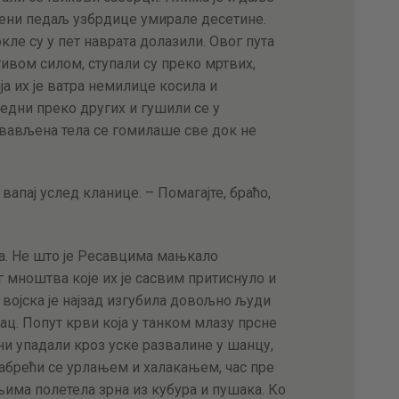
ојени педаљ узбрдице умирале десетине.
кле су у пет наврата долазили. Овог пута
ивом силом, ступали су преко мртвих,
а их је ватра немилице косила и
едни преко других и гушили се у
рвављена тела се гомилаше све док не
 вапај услед кланице. – Помагајте, браћо,
ла. Не што је Ресавцима мањкало
г мноштва које их је сасвим притиснуло и
војска је најзад изгубила довољно људи
ц. Попут крви која у танком млазу прсне
они упадали кроз уске развалине у шанцу,
храбрећи се урлањем и халакањем, час пре
 њима полетела зрна из кубура и пушака. Ко