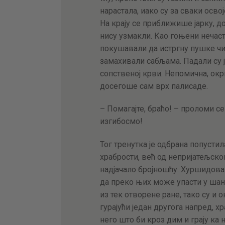
нарастала, иако су за сваки осв
На крају се приближише јарку, до
нису узмакли. Као гоњени нечаст
покушавали да истргну пушке чиј
замахивали сабљама. Падали су ј
сопственој крви. Непомична, ок
досегоше сам врх палисаде.
– Помагајте, браћо! – проломи се
изгибосмо!
Тог тренутка је одбрана попусти
храбрости, већ од непријатељско
надјачало бројношћу. Хуршидова 
да преко њих може упасти у шана
из тек отворене ране, тако су и 
гурајући један другога напред, 
него што би кроз дим и грају ка