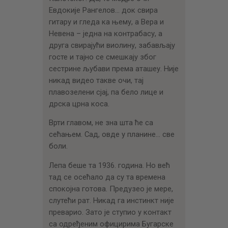
Евдокије Рангелов… док свира
гитару и гледа ка њему, а Вера и
Невена – једна на контрабасу, а
друга свирајући виолину, забављају
госте и тајно се смешкају због
сестрине љубави према аташеу. Није
никад видео такве очи, тај
плавозелени сјај, па бело лице и
дрска црна коса.
Врти главом, не зна шта ће са
сећањем. Сад, овде у планине… све
боли.
Лепа беше та 1936. година. Но већ
тад се осећало да су та времена
спокојна готова. Предузео је мере,
слутећи рат. Никад га инстинкт није
преварио. Зато је ступио у контакт
са одређеним официрима Бугарске