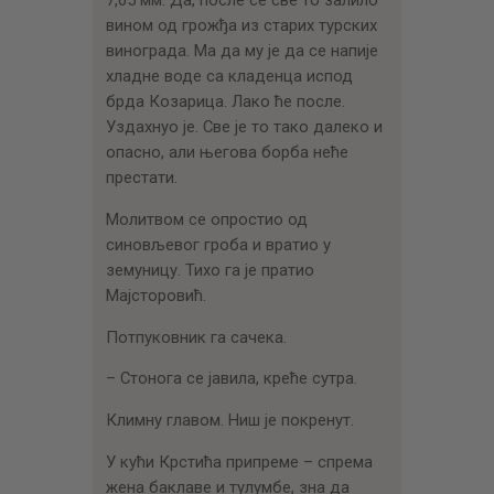
вином од грожђа из старих турских
винограда. Ма да му је да се напије
хладне воде са кладенца испод
брда Козарица. Лако ће после.
Уздахнуо је. Све је то тако далеко и
опасно, али његова борба неће
престати.
Молитвом се опростио од
синовљевог гроба и вратио у
земуницу. Тихо га је пратио
Мајсторовић.
Потпуковник га сачека.
– Стонога се јавила, креће сутра.
Климну главом. Ниш је покренут.
У кући Крстића припреме – спрема
жена баклаве и тулумбе, зна да