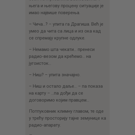
њега и његову процену ситуације је
имао највише поверења.
– Чича…? – упита га Драгиша. Већ је
умео да чита са лица и из ока кад
се спремају крупне одлуке.
– Немамо шта чекати… пренеси
радио-везом да крећемо… на
југоисток…
– Ниш? – упита значајно.
– Ниш и остало даље… – па показа
на карту – …па дођи да се
договоримо којим правцем…
Потпуковник климну главом, те оде
у трећу просторију тајне земунице ка
радио-апарату.