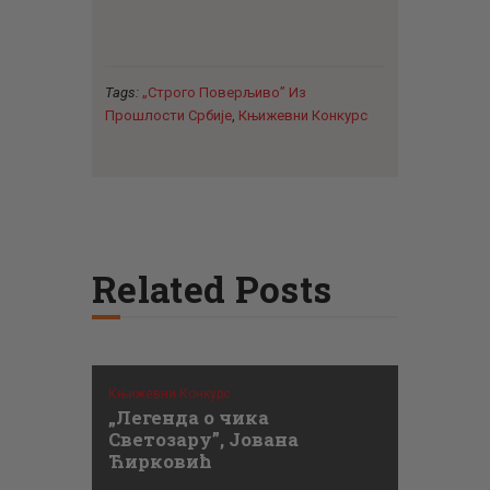
Tags:
„Строго Поверљиво” Из
Прошлости Србије
,
Књижевни Конкурс
Related Posts
Књижевни Конкурс
„Легенда о чика
Светозару”, Јована
Ћирковић