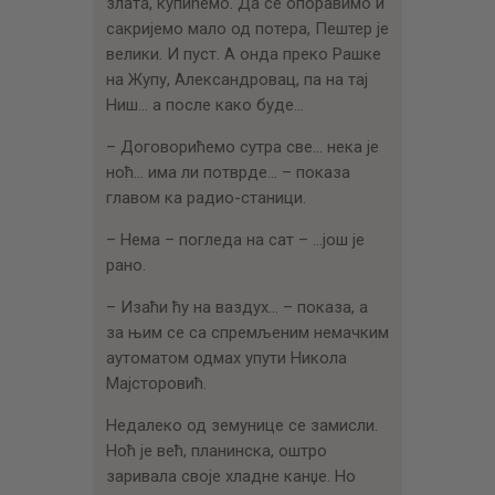
злата, купићемо. Да се опоравимо и
сакријемо мало од потера, Пештер је
велики. И пуст. А онда преко Рашке
на Жупу, Александровац, па на тај
Ниш… а после како буде…
– Договорићемо сутра све… нека је
ноћ… има ли потврде… – показа
главом ка радио-станици.
– Нема – погледа на сат – …још је
рано.
– Изаћи ћу на ваздух… – показа, а
за њим се са спремљеним немачким
аутоматом одмах упути Никола
Мајсторовић.
Недалеко од земунице се замисли.
Ноћ је већ, планинска, оштро
заривала своје хладне канџе. Но