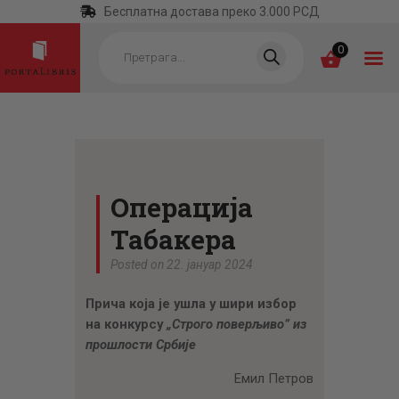
Бесплатна достава преко 3.000 РСД
Products
search
0
ПОЧЕТНА
КАТЕГОРИЈЕ
Операција
НАЈПРОДАВАНИЈЕ
Табакера
НОВЕ КЊИГЕ
Posted on 22. јануар 2024
ОТРГНУТО ОД
Прича која је ушла у шири избор
ЗАБОРАВА
на конкурсу
„Строго поверљиво” из
АУТОРИ
прошлости Србије
АКТУЕЛНОСТИ
Емил Петров