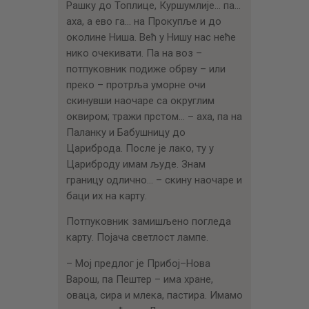
Рашку до Топлице, Куршумлије… па…
аха, а ево га… на Прокупље и до
околине Ниша. Већ у Нишу нас неће
нико очекивати. Па на воз –
потпуковник подиже обрву – или
преко – протрља уморне очи
скинувши наочаре са округлим
оквиром; тражи прстом… – аха, па на
Паланку и Бабушницу до
Цариброда. После је лако, ту у
Цариброду имам људе. Знам
границу одлично… – скину наочаре и
баци их на карту.
Потпуковник замишљено погледа
карту. Појача светлост лампе.
– Мој предлог је Прибој–Нова
Варош, па Пештер – има хране,
оваца, сира и млека, пастира. Имамо