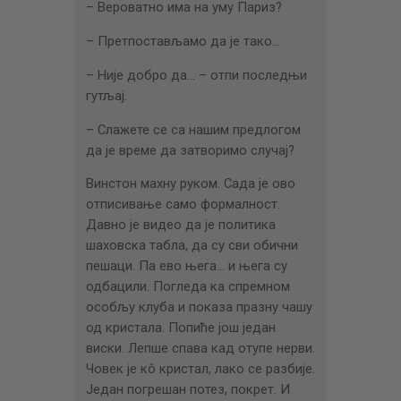
– Вероватно има на уму Париз?
– Претпостављамо да је тако…
– Није добро да… – отпи последњи
гутљај.
– Слажете се са нашим предлогом
да је време да затворимо случај?
Винстон махну руком. Сада је ово
отписивање само формалност.
Давно је видео да је политика
шаховска табла, да су сви обични
пешаци. Па ево њега… и њега су
одбацили. Погледа ка спремном
особљу клуба и показа празну чашу
од кристала. Попиће још један
виски. Лепше спава кад отупе нерви.
Човек је кô кристал, лако се разбије.
Један погрешан потез, покрет. И