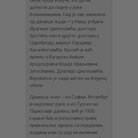
своје људе извуче, а и да не
допусти да падне у руке
бољшевицима. Сад је све зависило
од двојице људи – у Нишу, рођака
Драгише Цветковића, доктора
Крстића, као и другог доктора у
Цариброду, мирног Сарајлије,
Хасанбеговића. Крстић је већ
превео у Бугарску бившег
председника Владе Краљевине
Југославије, Драгишу Цветковића.
Вероватно је сада шетао на Азурној
обали.
Дража је знао – из Софије Истанбул
је надохват руке, а из Турске ни
Париз није далеко, већ је 1930.
године био и успоставио праве
пријатељске односе са појединим
људима који су сад на великим