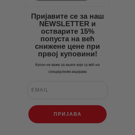
Пријавите се за наш
NEWSLETTER и
остварите 15%
попуста на већ
снижене цене при
првој куповини!
Купон не важи за књиге које су већ на
специјалним акцијама
ПРИЈАВА