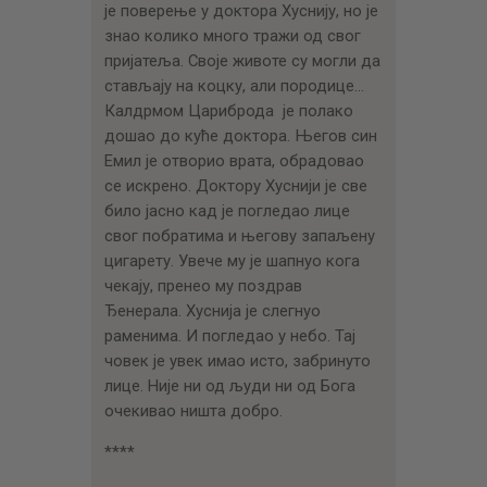
је поверење у доктора Хуснију, но је
знао колико много тражи од свог
пријатеља. Своје животе су могли да
стављају на коцку, али породице…
Калдрмом Цариброда је полако
дошао до куће доктора. Његов син
Емил је отворио врата, обрадовао
се искрено. Доктору Хуснији је све
било јасно кад је погледао лице
свог побратима и његову запаљену
цигарету. Увече му је шапнуо кога
чекају, пренео му поздрав
Ђенерала. Хуснија је слегнуо
раменима. И погледао у небо. Тај
човек је увек имао исто, забринуто
лице. Није ни од људи ни од Бога
очекивао ништа добро.
****