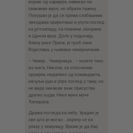
војник од каријере, навикао на
свакакве муке, не обрати пажњу.
Покушао је да се према слабашним
звездама оријентише и упути поглед
ка југозападу, ка планини Јахорини
и Црном врху. Доле у подножју,
близу реке Праче, је гроб сина
Војислава, у њивама чемерничким.
– Чемер… Чемерница… – излете тихо
из њега. Никола, са откоченим
оружјем, недалеко од команданта,
начуљи уши и упре поглед у таму, но
не виде никакав знак присуства
других људи. Неке муке муче
Ђенерала.
Дража погледа ка небу. Урадио је
све што је могао… окрену се ка
улазу у земуницу. Време је да бар