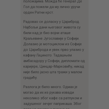
положајима. Можда ће генерал Де
Гол да пожели да му лично уручи
орден Ратни крст.
Радовао се доласку у Цариброд.
Најбољи дани његовог живота су
били кад је био војни аташе
Краљевине Југославије у Софији.
Долазио је мотоциклом из Софије
до Цариброда и увек прво улазио у
кафану
Гациното
. Тадашњем
амбасадору у Софији, дипломати од
каријере, Цинцар-Марковићу, никад
није било јасно шта тражи у малом
градићу.
Разлога је било много. Одмах је
могао да их из рукава извади
неколико због кафе са ратлуком и
задушеног зечјег паприкаша. Због