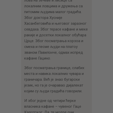
лова на зечеве и лисице са
локалним ловцима и дружења са
питомим људима малог градића.
Због доктора Хусније
Хасанбеговића и његовог заразног
севдаха. Због терасе кафане и меке
ракије и досетки локалног обућара
Црце. Због посматрања корзоа и
смеха и песме људи на платоу
званом
Павилонче
, одмах испред
кафане
Гацино
.
Због посматрања границе, слабих
места и навика локалних чувара и
граничара. Већ је знао бугарски
језик, но га је очаравао дијалекат
којим су људи градића говорили.
И због једне од четири ћерке
власника кафане – чувеног Гаце
Калотског. Да, те модре очи