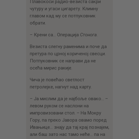
Плавокоси радио-везиста сакри
чутуру и угаси цигарету. Климну
главом кад му се потпуковник
обрати.
– Крени са… Операција
Стонога
.
Везиста слегну раменима и поче да
претура по црној кориченој свесци.
Потпуковник се направи да не
осећа мирис ракије.
Чича је повећао светлост
петролејке, нагнут над карту.
– Ја мислим да је најбоље овако… –
левом руком се наслони на
импровизовани стол. – На Мокру
Гору, па преко Јавора овамо поред
Ивањице… знају да тај крај познајем,
али баш зато нас тамо неће… па на