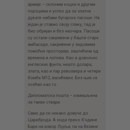
армије – склоним коцки и другим
пороцима и успео да за златне
дукате набави бугарске пасоше. На
један је ставио своју слику, тад је
био обријан и без наочара. Пасоши
су остали сакривени у башти старе
амбасаде, сакривени у зидовима
помоћне просторије, заштићени од
времена и лопова. Као и довољно
енглеских фунти, нешто долара,
злата, као и пар револвера и четири
бомбе М12, васићевке. Без њих се
осећао као го.
Дипломатска пошта – измишљена
за такве ствари.
Само да се некако довуче до
Цариброда. А онда преко К’ндине
Баре на извор Љуља, па на Велине