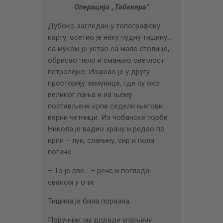
ЦЕНОВНИК
Операција „Табакера
”
ПИСМО
Дубоко загледан у топографску
карту, осетио је неку чудну тишину…
са муком је устао са мале столице,
обрисао чело и смањио светлост
петролејке. Изашао је у другу
просторију земунице, где су око
великог пања и на њему
постављене крпе седели његови
верни четници. Из чобанске торбе
Никола је вадио храну и редао по
крпи – лук, сланину, сир и пола
погаче.
– То је све… – рече и погледа
сваком у очи.
Тишина је била поразна.
Поручник му додаде упаљену