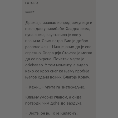
готово.
*****
Дража је изашао испред земунице и
погледао у висибабе. Хладна зима,
пуна снега, зауставила је све у
планини. Осим ветра. Био је добро
расположен – Ниш је јавио да је све
спремно. Операција
Стонога
је могла
да се покрене. Почетак марта је
обећавао. У том моменту је видео
како се кроз снег ка њему пробија
његов одани војник, Благоје Ковач.
– Кажи… – упита га знатижељно.
Климну уморно главом, а онда
потврди, чим дође до ваздуха.
– Јесте, он је. То је Калабић…