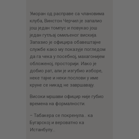
Уморан од расправе са члановима
клуба, Винстон Черчил је запалио
још један томпус и повукао још
један гутљај омиљеног вискија.
Запазио је официра обавештајне
службе како му показује погледом
да га чека у посебној, махагонијем
обложеној, просторији. Иако је
добио рат, али је изгубио изборе,
неке тајне и неки послови у име
круне се никад не завршавају.
Високи мршави официр није губио
времена на формалности.
– Табакера се покренула… ка
Бугарској и вероватно ка
Истанбулу…