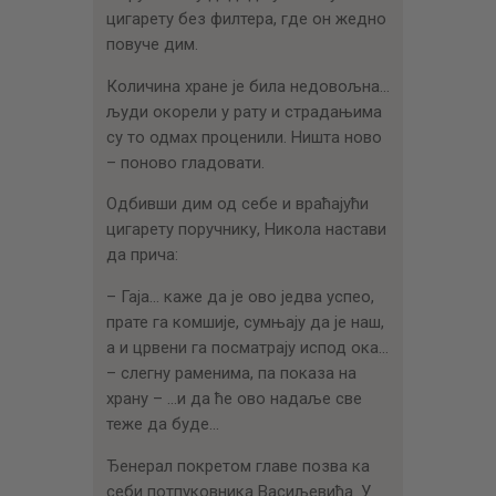
цигарету без филтера, где он жедно
повуче дим.
Количина хране је била недовољна…
људи окорели у рату и страдањима
су то одмах проценили. Ништа ново
– поново гладовати.
Одбивши дим од себе и враћајући
цигарету поручнику, Никола настави
да прича:
– Гаја… каже да је ово једва успео,
прате га комшије, сумњају да је наш,
а и црвени га посматрају испод ока…
– слегну раменима, па показа на
храну – …и да ће ово надаље све
теже да буде…
Ђенерал покретом главе позва ка
себи потпуковника Васиљевића. У