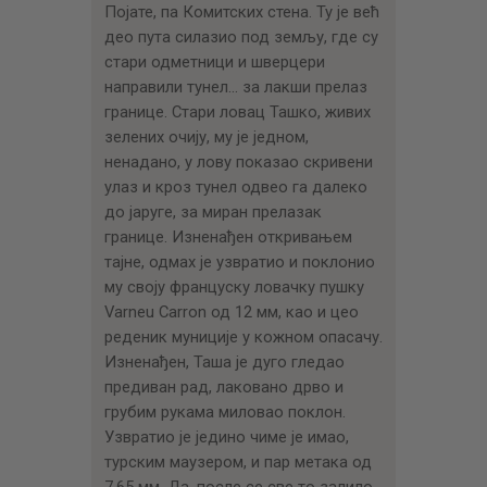
Појате, па Комитских стена. Ту је већ
део пута силазио под земљу, где су
стари одметници и шверцери
направили тунел… за лакши прелаз
границе. Стари ловац Ташко, живих
зелених очију, му је једном,
ненадано, у лову показао скривени
улаз и кроз тунел одвео га далеко
до јаруге, за миран прелазак
границе. Изненађен откривањем
тајне, одмах је узвратио и поклонио
му своју француску ловачку пушку
Varneu Carron од 12 мм, као и цео
реденик муниције у кожном опасачу.
Изненађен, Таша је дуго гледао
предиван рад, лаковано дрво и
грубим рукама миловао поклон.
Узвратио је једино чиме је имао,
турским маузером, и пар метака од
7,65 мм. Да, после се све то залило