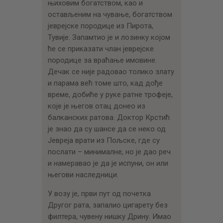
њиховим богатством, као и
остављеним на чување, богатством
јеврејске породице из Пирота,
Тувије. Запамтио је и лозинку којом
ће се приказати члан јеврејске
породице за враћање имовине.
Дечак се није радовао толико злату
и парама већ томе што, кад дође
време, добиће у руке ратне трофеје,
које је његов отац донео из
балканских ратова. Доктор Крстић
је знао да су шансе да се неко од
Јевреја врати из Пољске, где су
послати – минималне, но је дао реч
и намеравао је да је испуни, он или
његови наследници.
У возу је, први пут од почетка
Другог рата, запалио цигарету без
филтера, чувену нишку Дрину. Имао