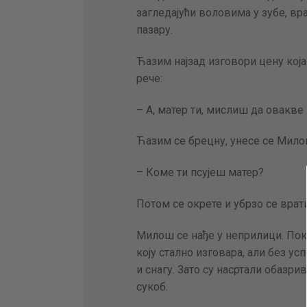
загледајући воловима у зубе, вр
пазару.
Ћазим најзад изговори цену кој
рече:
– А, матер ти, мислиш да овакве
Ћазим се брецну, унесе се Милош
– Коме ти псујеш матер?
Потом се окрете и убрзо се врат
Милош се нађе у неприлици. Поку
коју стално изговара, али без ус
и снагу. Зато су насртали обазри
сукоб.