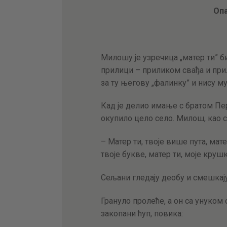
Оп
Милошу је узречица „матер ти” бил
прилици – приликом свађа и при
за ту његову „фалинку” и нису м
Кад је делио имање с братом П
окупило цело село. Милош, као с
– Матер ти, твоје више пута, мате
твоје букве, матер ти, моје крушк
Сељани гледају деобу и смешкају
Грануло пролеће, а он са унуком 
закопани ћуп, повика: