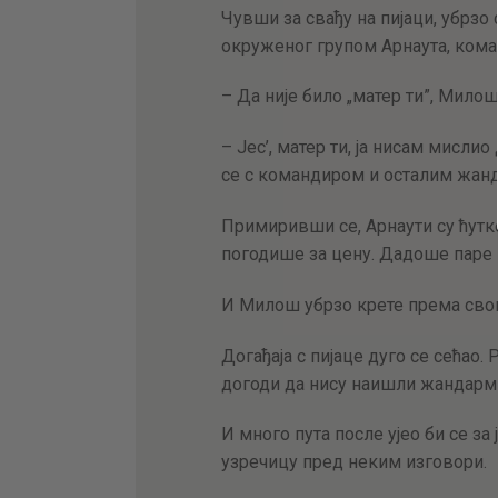
Чувши за свађу на пијаци, убрз
окруженог групом Арнаута, коман
– Да није било „матер ти”, Милош
– Јес’, матер ти, ја нисам мисл
се с командиром и осталим жан
Примиривши се, Арнаути су ћутке
погодише за цену. Дадоше паре 
И Милош убрзо крете према свом
Догађаја с пијаце дуго се сећао.
догоди да нису наишли жандарми 
И много пута после ујео би се за
узречицу пред неким изговори.