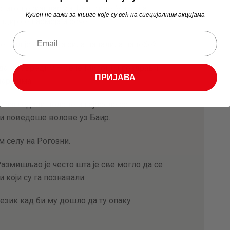
о стигоше жандарми. Кад виде Милоша
Купон не важи за књиге које су већ на специјалним акцијама
дир се насмеја и рече:
е, кад је оволика сила навалила на тебе?
ио да их увредим – рече Милош и поздрави
ПРИЈАВА
дармима.
 загледали волове и најпосле се
и поведоше волове уз Баир.
 селу на Рогозни.
 Размишљао је често шта је све могло да се
који су га познавали.
 језик кад би му дошло да ту опаку