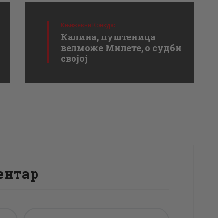
Књижевни Конкурс
Калина, пуштеница
велможе Милете, о судби
својој
ентар