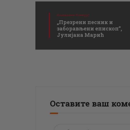
Књижевни Конкурс
„Презрени песник и
заборављени епископ”,
Јулијана Марић
Оставите ваш ком