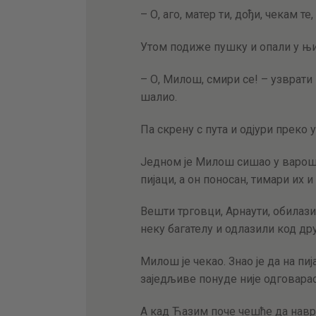
– О, аго, матер ти, дођи, чекам т
Утом подиже пушку и опали у њи
– О, Милош, смири се! – узврати
шалио.
Па скрену с пута и одјури преко 
Једном је Милош сишао у варош 
пијаци, а он поносан, тимари их и
Вешти трговци, Арнаути, обилаз
неку багателу и одлазили код др
Милош је чекао. Знао је да на п
заједљиве понуде није одговарао
А кад Ћазим поче чешће да навр