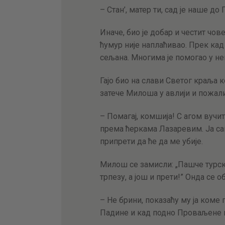
– Стан’, матер ти, сад је наше до 
Иначе, био је добар и честит ч
ћумур није наплаћивао. Прек кад 
сељана. Многима је помогао у нев
Гајо био на слави Светог краља к
затече Милоша у авлији и пожали
– Помагај, комшија! С агом вучи
према ћеркама Лазаревим. Ја сам
припрети да ће да ме убије.
Милош се замисли: „Пашче турск
трпезу, а још и прети!” Онда се об
– Не брини, показаћу му ја коме п
Падине и кад подно Проваљене њ