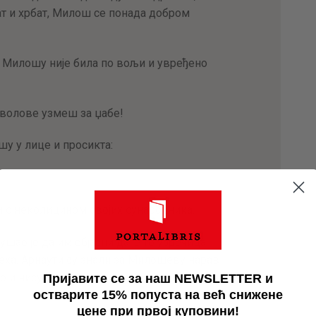
ат и хрбат, Милош се понада добром
а Милошу није била по вољи и увређено
 волове узмеш за џабе!
у у лице и просикта:
и с неколицином својих сународника.
шао је да им објасни да је то узречица
пеха. Арнаути су знали за Милошеву нарав
во и нису се усуђивали да крену у отворен
Пријавите се за наш NEWSLETTER и
остварите 15% попуста на већ снижене
цене при првој куповини!