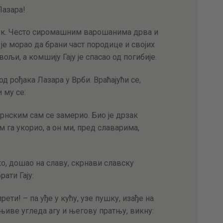
Пазара!
овек. Често сиромашним варошанима дрва и
је морао да брани част породице и својих
ољи, а комшију Гају је спасао од погибије.
од рођака Лазара у Врби. Враћајући се,
 му се:
трнским сам се замерио. Био је дрзак
 га укорио, а он ми, пред славарима,
о, дошао на славу, скрнави славску
рати Гају:
рети! – па уђе у кућу, узе пушку, изађе на
иве угледа агу и његову пратњу, викну: