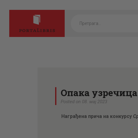
Products
search
Опака узречица
Posted on 08. мај 2023
Награђена прича на конкурсу
Ср