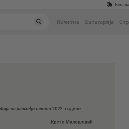
Беспла
ПОЧЕТНА
Почетна
Категорије
Отр
КАТЕГОРИЈЕ
НАЈПРОДАВАНИЈ
Е
НОВЕ КЊИГЕ
ОТРГНУТО ОД
ЗАБОРАВА
бија на размеђи векова
2022. године
АУТОРИ
Крсто Милошевић