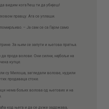
е, да видим кога ћеш ти да убијеш!
ховом правцу. Ага се уплаши.
 помирљиво. – Ја сам се са Гајом само
утрине. За њим се запути и његова пратња.
да прода волове. Они силни, најбољи на
 чека купце.
или су Милоша, загледали волове, нудили
угих продаваца стоке.
ијаци нема бољих волова од његових и на
.
аћа код њега и да се дуже задржава,