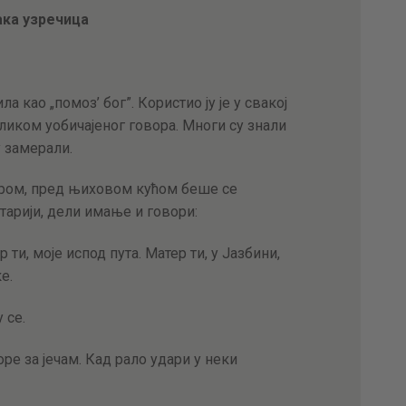
АКТУЕЛНОСТИ
ака узречица
ЦЕНОВНИК
а као „помоз’ бог”. Користио ју је у свакој
ПИСМО
ликом уобичајеног говора. Многи су знали
у замерали.
ером, пред њиховом кућом беше се
тарији, дели имање и говори:
р ти, моје испод пута. Матер ти, у Јазбини,
е.
 се.
оре за јечам. Кад рало удари у неки