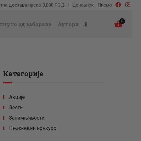
тна достава преко 3.000 РСД
Ценовник
Писмо
0
гнуто од заборава
Аутори
Категорије
Акције
Вести
Занимљивости
Књижевни конкурс